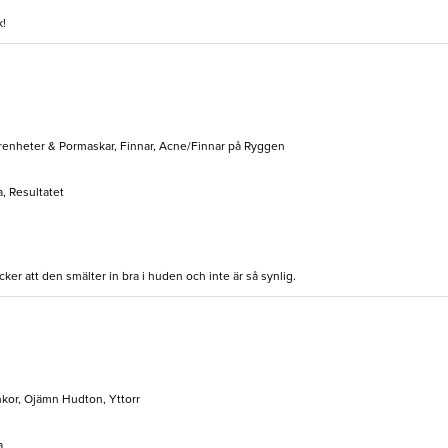
k!
enheter & Pormaskar, Finnar, Acne/Finnar på Ryggen
, Resultatet
cker att den smälter in bra i huden och inte är så synlig.
nkor, Ojämn Hudton, Yttorr
a