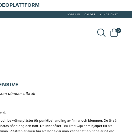
IDEOPLATTFORM
LOGGA IN
OM OSS
KUNDTJÄNST
0
ENSIVE
 som dämpar utbrott
ent.
a och bekväma plåster för punktbehandling av finnar och blemmor. De är så
bäras både dag och natt. De innehåller Tea Tree Olja som hjälper till att
an. Plåstren är även bra att lägga där man känner att en finne är på väg