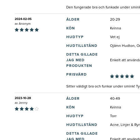
Den fungerade bra och funkade under smin
2024-02-05
ÅLDER
20-29
av
Anonym
KÖN
Kvinna
HUDTYP
Vet ej
HUDTILLSTÅND
Ojämn Hudton, Or
DETTA GILLADE
JAG MED
Enkelt att använda
PRODUKTEN
PRISVÄRD
Sitter väldigt bra och funkar under smink! Ty
2023-10-28
ÅLDER
40-49
av
Jenny
KÖN
Kvinna
HUDTYP
Torr
HUDTILLSTÅND
Acne, Linjer & Ry
DETTA GILLADE
JAG MED
Enkelt att använd