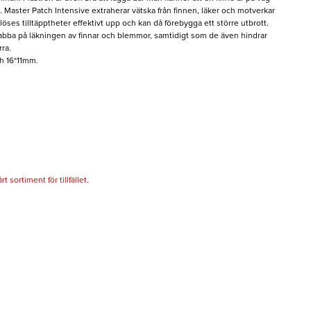
t. Master Patch Intensive extraherar vätska från finnen, läker och motverkar
löses tilltäpptheter effektivt upp och kan då förebygga ett större utbrott.
snabba på läkningen av finnar och blemmor, samtidigt som de även hindrar
rra.
ch 16*11mm.
 sortiment för tillfället.