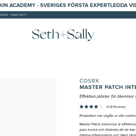
SKIN ACADEMY - SVERIGES FÖRSTA EXPERTLEDDA V
ONER - FRAKTFRITT
COSRX
MASTER PATCH INT
Effektiva plåster för blemmor
4,1 (9 Reviews)
Produkten har utgått ur vårt sortim
Master Patch Intensive är effektiv
pass tunna och diskreta att de kan 
dämpa inflammation och läker blemm