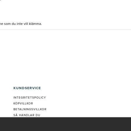
ne som du inte vill klämma.
KUNDSERVICE
INTEGRITETSPOLICY
KÖPVILLKOR
BETALNINGSVILLKOR
SÅ HANDLAR DU
VANLIGA FRÅGOR ORDER
OM OSS