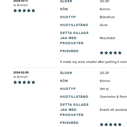
2024-03-17
ÅLDER
30-39
av
Anonym
KÖN
Kvinna
HUDTYP
Blandhud
HUDTILLSTÅND
Acne
DETTA GILLADE
JAG MED
Resultatet
PRODUKTEN
PRISVÄRD
It made my acne smaller after putting it over
2024-02-05
ÅLDER
20-29
av
Anonym
KÖN
Kvinna
HUDTYP
Vet ej
HUDTILLSTÅND
Orenheter & Porm
DETTA GILLADE
JAG MED
Enkelt att använda
PRODUKTEN
PRISVÄRD