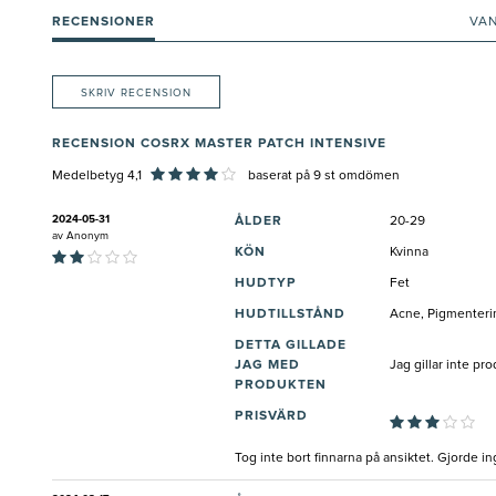
RECENSIONER
VA
SKRIV RECENSION
RECENSION COSRX MASTER PATCH INTENSIVE
Medelbetyg 4,1
baserat på
9
st omdömen
2024-05-31
ÅLDER
20-29
av
Anonym
KÖN
Kvinna
HUDTYP
Fet
HUDTILLSTÅND
Acne, Pigmenterin
DETTA GILLADE
JAG MED
Jag gillar inte pr
PRODUKTEN
PRISVÄRD
Tog inte bort finnarna på ansiktet. Gjorde ing