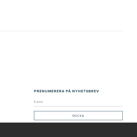
PRENUMERERA PÅ NYHETSBREV
Genom att ge min e-post, accepterar jag Seth och Sally
integritetspolicy
De uppgifter du matar in kommer endast användas till våra nyhetsbrev.