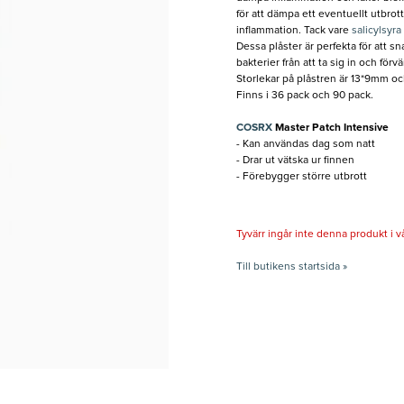
för att dämpa ett eventuellt utbrot
inflammation. Tack vare
salicylsyra
Dessa plåster är perfekta för att 
bakterier från att ta sig in och förvä
Storlekar på plåstren är 13*9mm o
Finns i 36 pack och 90 pack.
COSRX
Master Patch Intensive
- Kan användas dag som natt
- Drar ut vätska ur finnen
- Förebygger större utbrott
Tyvärr ingår inte denna produkt i vårt
Till butikens startsida »