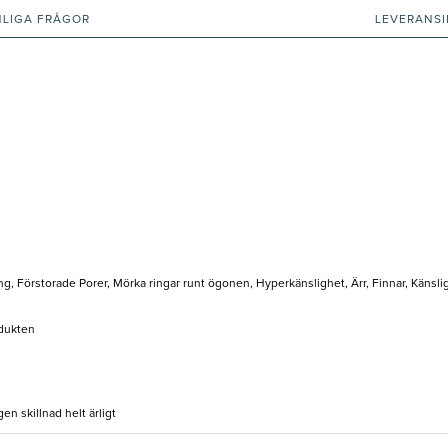
NLIGA FRÅGOR
LEVERANS
g, Förstorade Porer, Mörka ringar runt ögonen, Hyperkänslighet, Ärr, Finnar, Känsl
odukten
en skillnad helt ärligt