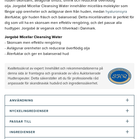
huden skonsamt, avlägsnar smuts, smink och reducerar överflödig
olja. Jorgobé Micellar Cleansing Water innehåller micellära molekyler som
fångar upp orenheter och avlägsnar dem från huden, medan
hyaluronsyra
återfuktar, gör huden fräsch och balanserad. Detta micellärvatten är perfekt för
dig som vill ha en skonsam men effektiv rengöring, och det passar alla
hudtyper. Jorgobé är vegansk och tillverkad i Danmark.
Jorgobé Micellar Cleansing Water
- Skonsam men effektiv rengöring
- Avlägsnar orenheter och reducerar överflödig olja
- Återfuktar och ger en balanserad hud
Kvalitetssäkrat av expert: Innehållet och rekommendationerna på
denna sida är framtagna och granskade av våra Auktoriserade
Hudterapeuter. Detta säkerställer att du får professionella råd
anpassade för skandinavisk hudvård och ingredienssäkerhet.
+
ANVÄNDNING
+
NYCKELINGREDIENSER
+
PASSAR TILL
+
INGREDIENSER