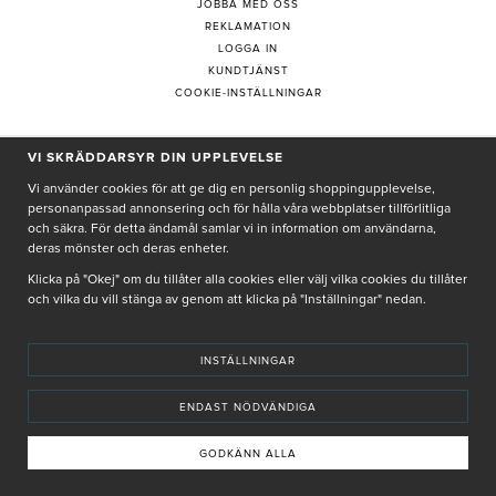
JOBBA MED OSS
REKLAMATION
LOGGA IN
KUNDTJÄNST
COOKIE-INSTÄLLNINGAR
VI SKRÄDDARSYR DIN UPPLEVELSE
PRENUMERERA PÅ NYHETSBREV
Vi använder cookies för att ge dig en personlig shoppingupplevelse,
personanpassad annonsering och för hålla våra webbplatser tillförlitliga
och säkra. För detta ändamål samlar vi in information om användarna,
deras mönster och deras enheter.
Genom att ge min e-post, accepterar jag Seth och Sally
integritetspolicy
Klicka på "Okej" om du tillåter alla cookies eller välj vilka cookies du tillåter
och vilka du vill stänga av genom att klicka på "Inställningar" nedan.
De uppgifter du matar in kommer endast användas till våra nyhetsbrev.
INSTÄLLNINGAR
ENDAST NÖDVÄNDIGA
© SETH AND SALLY 2025
PRIVACY POLICY
TERMS & CONDITIONS
INSTORE
4,9 I BETYG BASERAT PÅ ÖVER 5000 OMDÖMEN
GODKÄNN ALLA
INNEHÅLLET OCH REKOMMENDATIONERNA PÅ DENNA SIDA ÄR FRAMTAGNA OCH GRANSKADE
AV VÅRA AUKTORISERADE HUDTERAPEUTER.