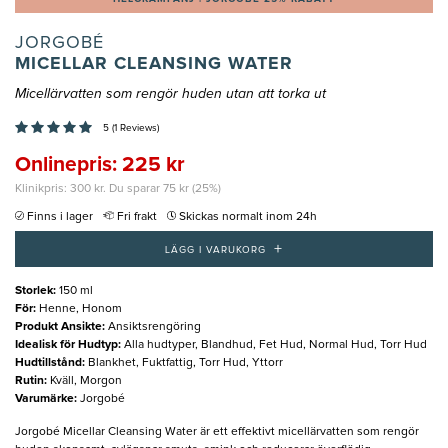
JORGOBÉ
MICELLAR CLEANSING WATER
Micellärvatten som rengör huden utan att torka ut
5 (1 Reviews)
Onlinepris: 225 kr
Klinikpris: 300 kr. Du sparar 75 kr (25%)
Finns i lager
Fri frakt
Skickas normalt inom 24h
+
LÄGG I VARUKORG
Storlek
:
150 ml
För
:
Henne, Honom
Produkt Ansikte
:
Ansiktsrengöring
Idealisk för Hudtyp
:
Alla hudtyper, Blandhud, Fet Hud, Normal Hud, Torr Hud
Hudtillstånd
:
Blankhet, Fuktfattig, Torr Hud, Yttorr
Rutin
:
Kväll, Morgon
Varumärke
:
Jorgobé
Jorgobé Micellar Cleansing Water är ett effektivt micellärvatten som rengör