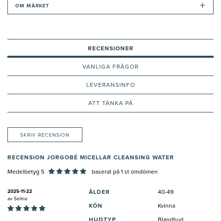
+
OM MÄRKET
RECENSIONER
VANLIGA FRÅGOR
LEVERANSINFO
ATT TÄNKA PÅ
SKRIV RECENSION
RECENSION JORGOBÉ MICELLAR CLEANSING WATER
Medelbetyg 5
baserat på
1
st omdömen
2025-11-22
ÅLDER
40-49
av
Selma
KÖN
Kvinna
HUDTYP
Blandhud