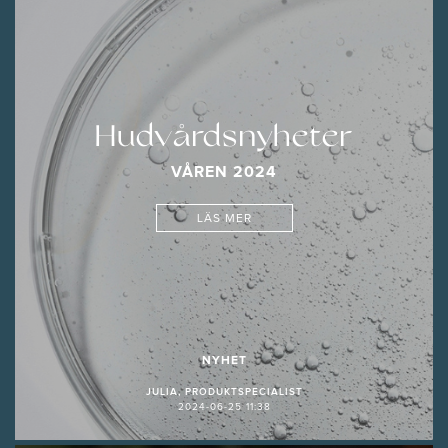
Hudvårdsnyheter
VÅREN 2024
LÄS MER
NYHET
JULIA, PRODUKTSPECIALIST
2024-06-25 11:38