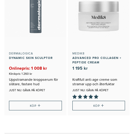
DERMALOGICA
MEDIK8
DYNAMIC SKIN SCULPTOR
ADVANCED PRO COLLAGEN +
PEPTIDE CREAM
Onlinepris: 1 008 kr
1 195 kr
Klinikpris 1 260 kr
Uppstramande kroppserum för
Kraftfull anti-age creme som
slätare, fastare hud
stramar upp och återfuktar
JUST NU: GÅVA PÅ KÖPET
JUST NU: GÅVA PÅ KÖPET
+
+
KÖP
KÖP