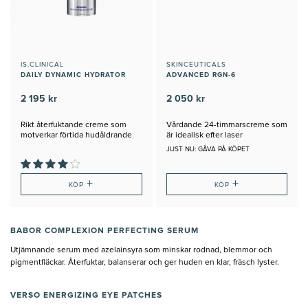
IS.CLINICAL
SKINCEUTICALS
DAILY DYNAMIC HYDRATOR
ADVANCED RGN-6
2 195 kr
2 050 kr
Rikt återfuktande creme som
Vårdande 24-timmarscreme som
motverkar förtida hudåldrande
är idealisk efter laser
JUST NU: GÅVA PÅ KÖPET
+
+
KÖP
KÖP
BABOR COMPLEXION PERFECTING SERUM
Utjämnande serum med azelainsyra som minskar rodnad, blemmor och
pigmentfläckar. Återfuktar, balanserar och ger huden en klar, fräsch lyster.
VERSO ENERGIZING EYE PATCHES