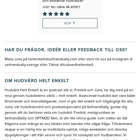
och förbättrar hudhälsan
JUST NU: GÅVA PÅ KÖPET
+
KÖP
HAR DU FRÅGOR, IDEÉR ELLER FEEDBACK TILL OSS?
Maila Julia på
heltenkelt@sethandsally.com
eller skriv till oss på Instagram @
sethandsally.sverige eller Tiktok @hudvardheltenkelt
OM HUDVÅRD HELT ENKELT
Hudvård Helt Enkelt är en podcast där vi, Fredrik och Julia, tar dig med på en
resa genom hudvårdens värld – helt enkelt. Avancerad hudvård kan vara både
förvirrande och överväldigande, men vi gör det enkelt och tillgängligt för alla.
Julia, vår hudvårdsnörd och produktspecialist på SethandSally, guidar dig
genom allt du behöver veta om hudvård. Fredrik, medgrundare av
SethandSally och OPTMZD Skin, är din lite vilsna guide som ställer de där
frågorna som många av oss tänker men kanske inte vågar fråga. Tillsammans
skapar vi en härlig mix av insiktsfulla samtal, roliga anekdoter och lärorika
djupdykningar i allt från serum och syror till solskydd och hudbarriärer. Vi