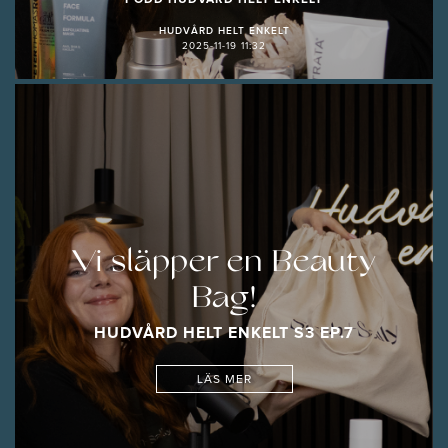
HUDVÅRD HELT ENKELT
2025-11-19 11:32
Vi släpper en Beauty
Bag!
HUDVÅRD HELT ENKELT S3 EP.7
LÄS MER