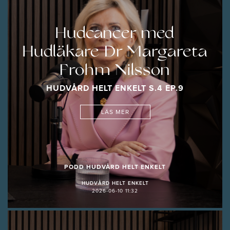
Hudcancer med
Hudläkare Dr Margareta
Frohm Nilsson
HUDVÅRD HELT ENKELT S.4 EP.9
LÄS MER
PODD HUDVÅRD HELT ENKELT
HUDVÅRD HELT ENKELT
2026-06-10 11:32