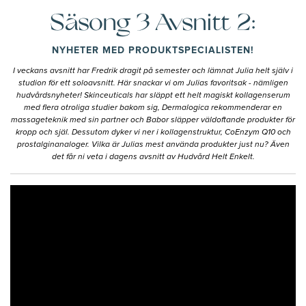
Säsong 3 Avsnitt 2:
NYHETER MED PRODUKTSPECIALISTEN!
I veckans avsnitt har Fredrik dragit på semester och lämnat Julia helt själv i
studion för ett soloavsnitt. Här snackar vi om Julias favoritsak - nämligen
hudvårdsnyheter! Skinceuticals har släppt ett helt magiskt kollagenserum
med flera otroliga studier bakom sig, Dermalogica rekommenderar en
massageteknik med sin partner och Babor släpper väldoftande produkter för
kropp och själ. Dessutom dyker vi ner i kollagenstruktur, CoEnzym Q10 och
prostalginanaloger. Vilka är Julias mest använda produkter just nu? Även
det får ni veta i dagens avsnitt av Hudvård Helt Enkelt.