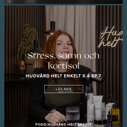
Stress, sömn och
kortisol
HUDVÅRD HELT ENKELT S.4 EP.7
LÄS MER
PODD HUDVÅRD HELT ENKELT