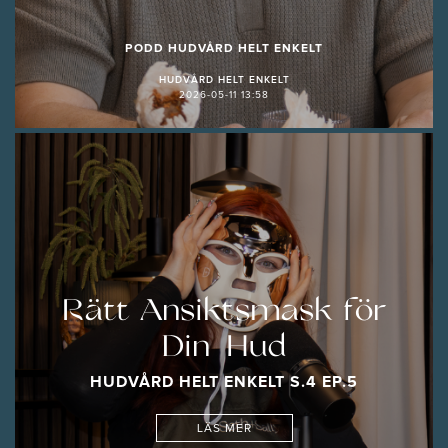
PODD HUDVÅRD HELT ENKELT
HUDVÅRD HELT ENKELT
2026-05-11 13:58
Rätt Ansiktsmask för
Din Hud
HUDVÅRD HELT ENKELT S.4 EP.5
LÄS MER