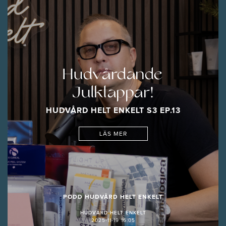
Hudvårdande
Julklappar!
HUDVÅRD HELT ENKELT S3 EP.13
LÄS MER
PODD HUDVÅRD HELT ENKELT
HUDVÅRD HELT ENKELT
2025-11-19 16:05