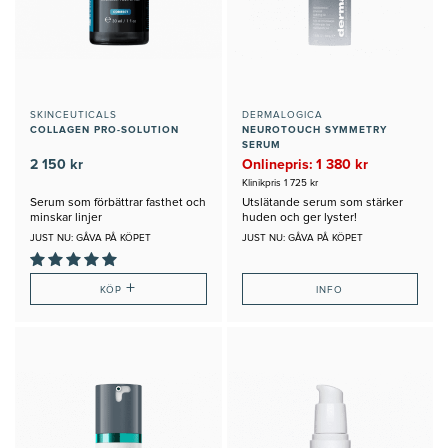
SKINCEUTICALS
DERMALOGICA
COLLAGEN PRO-SOLUTION
NEUROTOUCH SYMMETRY
SERUM
2 150 kr
Onlinepris: 1 380 kr
Klinikpris 1 725 kr
Serum som förbättrar fasthet och
Utslätande serum som stärker
minskar linjer
huden och ger lyster!
JUST NU: GÅVA PÅ KÖPET
JUST NU: GÅVA PÅ KÖPET
+
KÖP
INFO