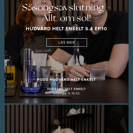
Säsongsavslutning -
Allt om sol!
HUDVÅRD HELT ENKELT S.4 EP.10
LÄS MER
PODD HUDVÅRD HELT ENKELT
HUDVÅRD HELT ENKELT
2026-06-11 16:53