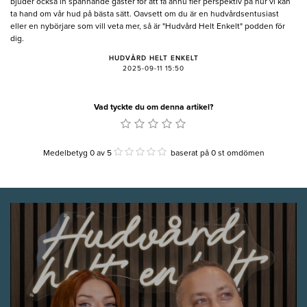
bjuder också in spännande gäster för att få ännu fler perspektiv på hur vi kan
ta hand om vår hud på bästa sätt. Oavsett om du är en hudvårdsentusiast
eller en nybörjare som vill veta mer, så är "Hudvård Helt Enkelt" podden för
dig.
HUDVÅRD HELT ENKELT
2025-09-11 15:50
Vad tyckte du om denna artikel?
Medelbetyg 0
av
5
baserat på
0
st omdömen