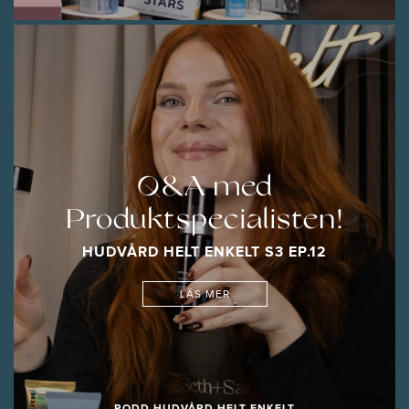
Q&A med
Produktspecialisten!
HUDVÅRD HELT ENKELT S3 EP.12
LÄS MER
PODD HUDVÅRD HELT ENKELT