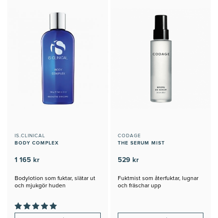
IS.CLINICAL
CODAGE
BODY COMPLEX
THE SERUM MIST
1 165 kr
529 kr
Bodylotion som fuktar, slätar ut
Fuktmist som återfuktar, lugnar
och mjukgör huden
och fräschar upp