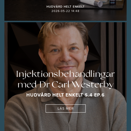
HUDVÅRD HELT ENKELT
2026-05-22 14:48
Injektionsbehandlingar
med Dr Carl Westerby
HUDVÅRD HELT ENKELT S.4 EP.6
LÄS MER