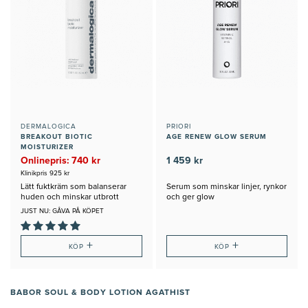
DERMALOGICA
PRIORI
BREAKOUT BIOTIC
AGE RENEW GLOW SERUM
MOISTURIZER
Onlinepris: 740 kr
1 459 kr
Klinikpris 925 kr
Lätt fuktkräm som balanserar
Serum som minskar linjer, rynkor
huden och minskar utbrott
och ger glow
JUST NU: GÅVA PÅ KÖPET
+
+
KÖP
KÖP
BABOR SOUL & BODY LOTION AGATHIST