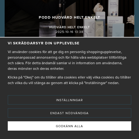
PODD HUDVÅRD HELT ENKELT
HUDVÅRD HELT ENKELT
2025-10-16 13:38
VI SKRÄDDARSYR DIN UPPLEVELSE
Vi använder cookies för att ge dig en personlig shoppingupplevelse,
personanpassad annonsering och för hålla våra webbplatser tillförlitliga
och säkra. För detta ändamål samlar vi in information om användarna,
deras mönster och deras enheter.
Klicka på "Okej" om du tillåter alla cookies eller välj vilka cookies du tillåter
och vilka du vill stänga av genom att klicka på "Inställningar" nedan.
Vi löser era
INSTÄLLNINGAR
hudvårdsproblem!
ENDAST NÖDVÄNDIGA
HUDVÅRD HELT ENKELT S3 EP.6
GODKÄNN ALLA
LÄS MER