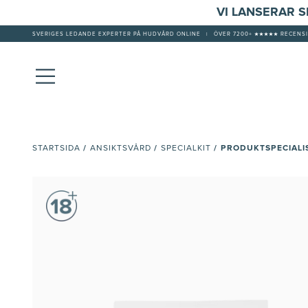
VI LANSERAR 
SVERIGES LEDANDE EXPERTER PÅ HUDVÅRD ONLINE
|
ÖVER 7200+ ★★★★★ RECENSI
/
/
/
PRODUKTSPECIAL
STARTSIDA
ANSIKTSVÅRD
SPECIALKIT