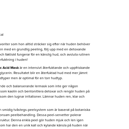
cal
avoriter som hon alltid sträcker sig efter när huden behöver
en med en grundlig peeling, följ upp med en detoxande
h faktiskt fungerar för en känslig hud, och avsluta rutinen
fuktning i huden!
ic Acid Mask
är en intensivt återfuktande och uppfriskande
ycerin. Resultatet blir en återfuktad hud med mer jämnt
udtyper men är optimal för en torr hudtyp.
nde och balanserande lermask som inte ger någon
 som kaolin och bentonitlera detoxar och rengör huden på
t som den lugnar irritationer. Lämnar huden ren, klar och
n smidig tvåstegs-peelsystem som är baserat på botaniska
skonsam peelbehandling. Dessa peel-servetter polerar
ruktur. Denna enkla peel gör huden mjuk och len igen
sutom har den en unik kall och kylande känsla på huden när