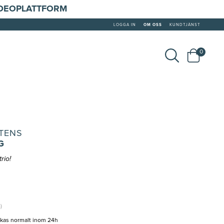
IDEOPLATTFORM
LOGGA IN
OM OSS
KUNDTJÄNST
0
TENS
G
rio!
)
ckas normalt inom 24h