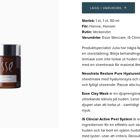
+
LÄGG I VARUKORG
Storlek
:
1 st, 1 st, 50 ml
För
:
Henne, Honom
Rutin
:
Veckorutin
Varumärke
:
Esse Skincare, iS Clini
Produktspecialist Julia har några f
en storstädning. Börja behandling
lermask som inte torkar ut huden oc
med en sheetmask för maximal åter
Neostrata Restore Pure Hyaluron
sheetmask med hyaluronsyra och gl
och fylligt utseende. Passar alla h
Esse Clay Mask
är en djuprengöra
uttorkande känsla på huden. Leror
djupet utan att torka ut - samtidig
mjuk.
iS Clincial Active Peel System
är e
ingredienser för en effektiv och 
huden och tar bort en ojämn hudst
med lyster- utan att irritera. Des