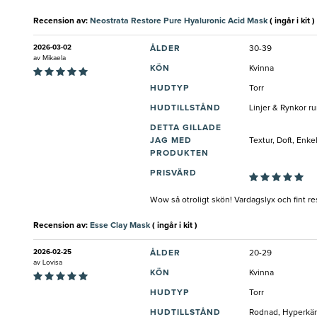
Recension av:
Neostrata Restore Pure Hyaluronic Acid Mask
( ingår i kit )
2026-03-02
ÅLDER
30-39
av
Mikaela
KÖN
Kvinna
HUDTYP
Torr
HUDTILLSTÅND
Linjer & Rynkor ru
DETTA GILLADE
JAG MED
Textur, Doft, Enk
PRODUKTEN
PRISVÄRD
Wow så otroligt skön! Vardagslyx och fint res
Recension av:
Esse Clay Mask
( ingår i kit )
2026-02-25
ÅLDER
20-29
av
Lovisa
KÖN
Kvinna
HUDTYP
Torr
HUDTILLSTÅND
Rodnad, Hyperkän