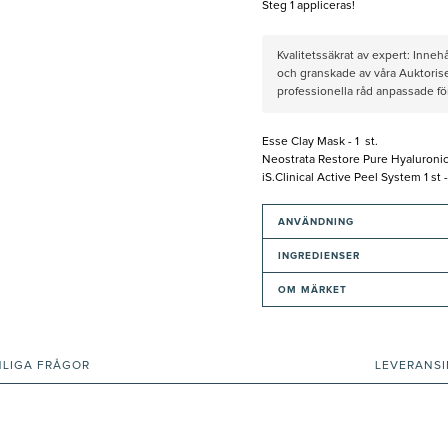
Steg 1 appliceras!
Kvalitetssäkrat av expert: Inne
och granskade av våra Auktorise
professionella råd anpassade f
Esse Clay Mask - 1 st.
Neostrata Restore Pure Hyaluronic 
iS.Clinical Active Peel System 1 st -
ANVÄNDNING
INGREDIENSER
OM MÄRKET
NLIGA FRÅGOR
LEVERANS