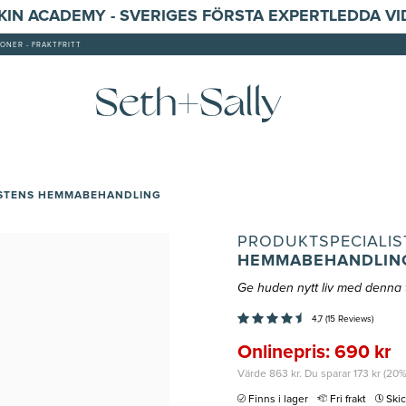
SKIN ACADEMY - SVERIGES FÖRSTA EXPERTLEDDA V
ONER - FRAKTFRITT
ISTENS HEMMABEHANDLING
PRODUKTSPECIALIS
HEMMABEHANDLIN
Ge huden nytt liv med denna t
4,7 (15 Reviews)
Onlinepris: 690 kr
Värde 863 kr. Du sparar 173 kr (20%
Finns i lager
Fri frakt
Ski