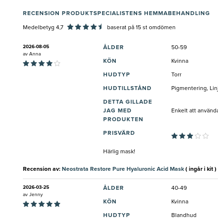
RECENSION PRODUKTSPECIALISTENS HEMMABEHANDLING
Medelbetyg 4,7
baserat på
15
st omdömen
2026-08-05
ÅLDER
50-59
av
Anna
KÖN
Kvinna
HUDTYP
Torr
HUDTILLSTÅND
Pigmentering, Lin
DETTA GILLADE
JAG MED
Enkelt att använda
PRODUKTEN
PRISVÄRD
Härlig mask!
Recension av:
Neostrata Restore Pure Hyaluronic Acid Mask
( ingår i kit )
2026-03-25
ÅLDER
40-49
av
Jenny
KÖN
Kvinna
HUDTYP
Blandhud