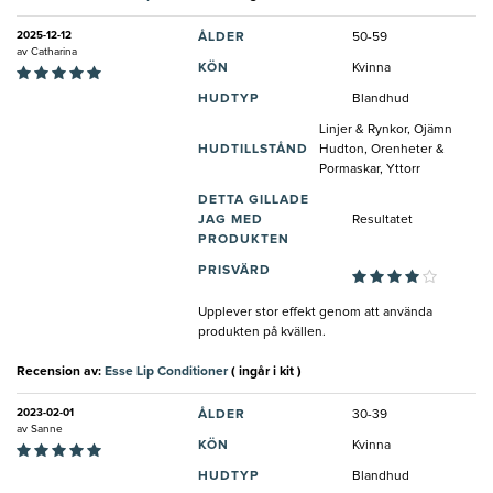
2025-12-12
ÅLDER
50-59
av
Catharina
KÖN
Kvinna
HUDTYP
Blandhud
Linjer & Rynkor, Ojämn
HUDTILLSTÅND
Hudton, Orenheter &
Pormaskar, Yttorr
DETTA GILLADE
JAG MED
Resultatet
PRODUKTEN
PRISVÄRD
Upplever stor effekt genom att använda
produkten på kvällen.
Recension av:
Esse Lip Conditioner
( ingår i kit )
2023-02-01
ÅLDER
30-39
av
Sanne
KÖN
Kvinna
HUDTYP
Blandhud