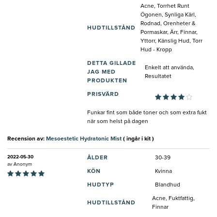
Acne, Torrhet Runt
Ögonen, Synliga Kärl,
Rodnad, Orenheter &
HUDTILLSTÅND
Pormaskar, Ärr, Finnar,
Yttorr, Känslig Hud, Torr
Hud - Kropp
DETTA GILLADE
Enkelt att använda,
JAG MED
Resultatet
PRODUKTEN
PRISVÄRD
Funkar fint som både toner och som extra fukt
när som helst på dagen
Recension av:
Mesoestetic Hydratonic Mist
( ingår i kit )
2022-05-30
ÅLDER
30-39
av
Anonym
KÖN
Kvinna
HUDTYP
Blandhud
Acne, Fuktfattig,
HUDTILLSTÅND
Finnar