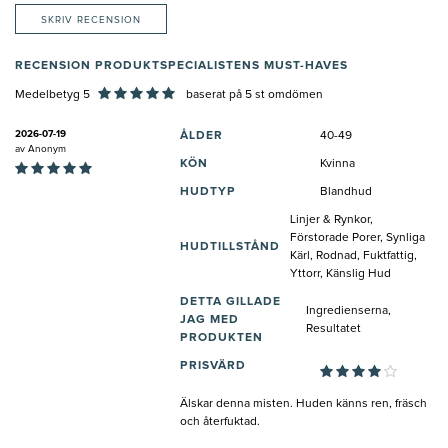
SKRIV RECENSION
RECENSION PRODUKTSPECIALISTENS MUST-HAVES
Medelbetyg 5
baserat på
5
st omdömen
2026-07-19
ÅLDER
40-49
av
Anonym
KÖN
Kvinna
HUDTYP
Blandhud
Linjer & Rynkor,
Förstorade Porer, Synliga
HUDTILLSTÅND
Kärl, Rodnad, Fuktfattig,
Yttorr, Känslig Hud
DETTA GILLADE
Ingredienserna,
JAG MED
Resultatet
PRODUKTEN
PRISVÄRD
Älskar denna misten. Huden känns ren, fräsch
och återfuktad.