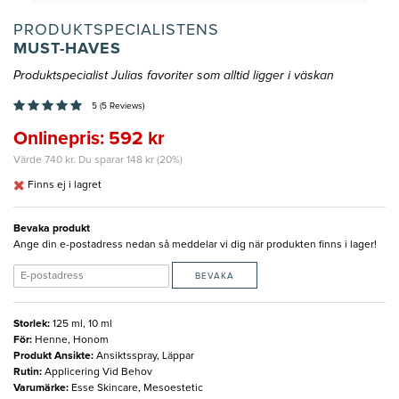
PRODUKTSPECIALISTENS
MUST-HAVES
Produktspecialist Julias favoriter som alltid ligger i väskan
5 (5 Reviews)
Onlinepris: 592 kr
Värde 740 kr. Du sparar 148 kr (20%)
Finns ej i lagret
Bevaka produkt
Ange din e-postadress nedan så meddelar vi dig när produkten finns i lager!
BEVAKA
Storlek
:
125 ml, 10 ml
För
:
Henne, Honom
Produkt Ansikte
:
Ansiktsspray, Läppar
Rutin
:
Applicering Vid Behov
Varumärke
:
Esse Skincare, Mesoestetic