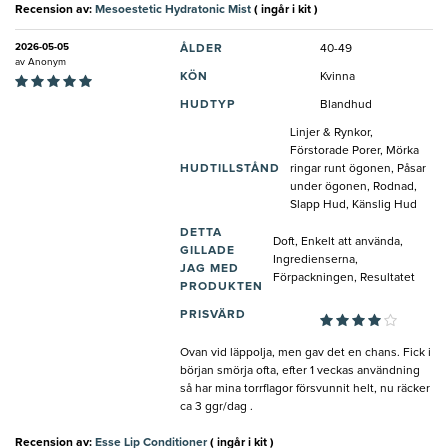
Recension av:
Mesoestetic Hydratonic Mist
( ingår i kit )
2026-05-05
ÅLDER
40-49
av
Anonym
KÖN
Kvinna
HUDTYP
Blandhud
Linjer & Rynkor,
Förstorade Porer, Mörka
HUDTILLSTÅND
ringar runt ögonen, Påsar
under ögonen, Rodnad,
Slapp Hud, Känslig Hud
DETTA
Doft, Enkelt att använda,
GILLADE
Ingredienserna,
JAG MED
Förpackningen, Resultatet
PRODUKTEN
PRISVÄRD
Ovan vid läppolja, men gav det en chans. Fick i
början smörja ofta, efter 1 veckas användning
så har mina torrflagor försvunnit helt, nu räcker
ca 3 ggr/dag .
Recension av:
Esse Lip Conditioner
( ingår i kit )