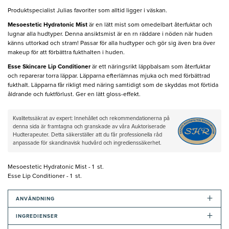
Produktspecialist Julias favoriter som alltid ligger i väskan.
Mesoestetic Hydratonic Mist
är en lätt mist som omedelbart återfuktar och
lugnar alla hudtyper. Denna ansiktsmist är en rn räddare i nöden när huden
känns uttorkad och stram! Passar för alla hudtyper och gör sig även bra över
makeup för att förbättra fukthalten i huden.
Esse Skincare Lip Conditioner
är ett näringsrikt läppbalsam som återfuktar
och reparerar torra läppar. Läpparna efterlämnas mjuka och med förbättrad
fukthalt. Läpparna får rikligt med näring samtidigt som de skyddas mot förtida
åldrande och fuktförlust. Ger en lätt gloss-effekt.
Kvalitetssäkrat av expert: Innehållet och rekommendationerna på
denna sida är framtagna och granskade av våra Auktoriserade
Hudterapeuter. Detta säkerställer att du får professionella råd
anpassade för skandinavisk hudvård och ingredienssäkerhet.
Mesoestetic Hydratonic Mist - 1 st.
Esse Lip Conditioner - 1 st.
+
ANVÄNDNING
+
INGREDIENSER