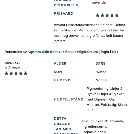
JAG MED
använda
PRODUKTEN
PRISVÄRD
Använt Neostrata/exuviance tidigare. Denna
känns lika bra . Men första tuben , så den får
man nog prova lite längre för att helt kunna
jämföra.
Recension av:
Optmzd.Skin Retinol + Ferulic Night Cream
( ingår i kit )
2026-07-26
ÅLDER
50-59
av
Anonym
KÖN
Kvinna
HUDTYP
Normal
Pigmentering, Linjer &
Rynkor, Linjer & Rynkor
HUDTILLSTÅND
runt Ögonen, Ojämn
Hudton, Fuktfattig, Slapp
Hud
DETTA
Textur, Enkelt att använda,
GILLADE
Ingredienserna,
JAG MED
Förpackningen