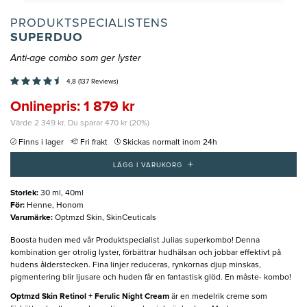
PRODUKTSPECIALISTENS
SUPERDUO
Anti-age combo som ger lyster
4,8 (137 Reviews)
Onlinepris: 1 879 kr
Värde 2 349 kr. Du sparar 470 kr (20%)
Finns i lager
Fri frakt
Skickas normalt inom 24h
+
LÄGG I VARUKORG
Storlek
:
30 ml, 40ml
För
:
Henne, Honom
Varumärke
:
Optmzd Skin, SkinCeuticals
Boosta huden med vår Produktspecialist Julias superkombo! Denna
kombination ger otrolig lyster, förbättrar hudhälsan och jobbar effektivt på
hudens ålderstecken. Fina linjer reduceras, rynkornas djup minskas,
pigmentering blir ljusare och huden får en fantastisk glöd. En måste- kombo!
Optmzd Skin Retinol + Ferulic Night Cream
är en medelrik creme som