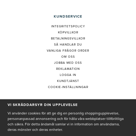
KUNDSERVICE
INTEGRITETSPOLICY
KÖPVILLKOR
BETALNINGSVILLKOR
SÅ HANDLAR DU
VANLIGA FRÅGOR ORDER
OM OSS
JOBBA MED OSS
REKLAMATION
LOGGA IN
KUNDTJÄNST
COOKIE-INSTÄLLNINGAR
VI SKRÄDDARSYR DIN UPPLEVELSE
PRENUMERERA PÅ NYHETSBREV
Vi använder cookies för att ge dig en personlig shoppingupplevelse,
personanpassad annonsering och för hålla våra webbplatser tillförlitliga
och säkra. För detta ändamål samlar vi in information om användarna,
deras mönster och deras enheter.