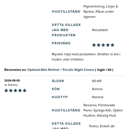
Pigmentering, Linjer &
HUDTILLSTÅND
Rynkor, Påsar under
ögonen
DETTA GILLADE
JAG MED
Resultatet
PRODUKTEN
PRISVÄRD
Mycket nöjd med produkten. Smälter in bra i
huden utan irritation.
Recension av:
Optmzd.Skin Retinol + Ferulic Night Cream
( ingår i kit )
2026-08-05
ÅLDER
60-69
av
Kahrina
KÖN
Kvinna
HUDTYP
Normal
Rosacea, Förstorade
HUDTILLSTÅND
Porer, Synliga Kärl, Ojämn
Hudton, Känslig Hud
DETTA GILLADE
Textur, Enkelt att