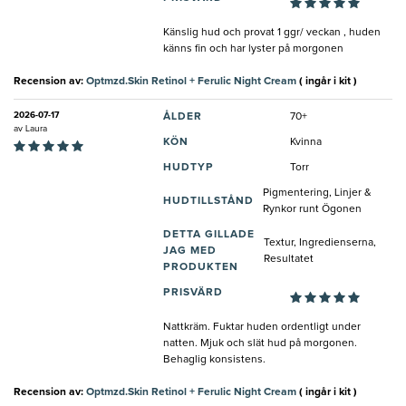
Känslig hud och provat 1 ggr/ veckan , huden
känns fin och har lyster på morgonen
Recension av:
Optmzd.Skin Retinol + Ferulic Night Cream
( ingår i kit )
2026-07-17
ÅLDER
70+
av
Laura
KÖN
Kvinna
HUDTYP
Torr
Pigmentering, Linjer &
HUDTILLSTÅND
Rynkor runt Ögonen
DETTA GILLADE
Textur, Ingredienserna,
JAG MED
Resultatet
PRODUKTEN
PRISVÄRD
Nattkräm. Fuktar huden ordentligt under
natten. Mjuk och slät hud på morgonen.
Behaglig konsistens.
Recension av:
Optmzd.Skin Retinol + Ferulic Night Cream
( ingår i kit )