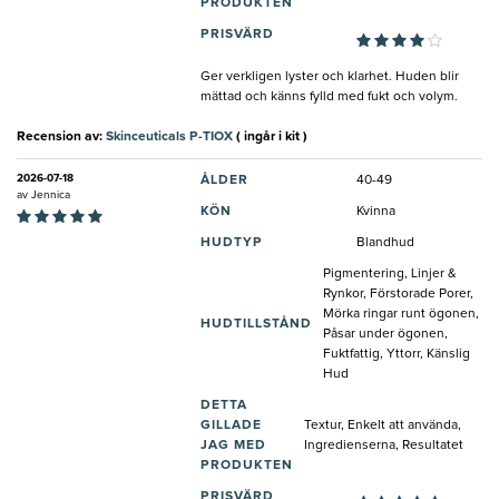
PRODUKTEN
PRISVÄRD
Ger verkligen lyster och klarhet. Huden blir
mättad och känns fylld med fukt och volym.
Recension av:
Skinceuticals P-TIOX
( ingår i kit )
2026-07-18
ÅLDER
40-49
av
Jennica
KÖN
Kvinna
HUDTYP
Blandhud
Pigmentering, Linjer &
Rynkor, Förstorade Porer,
Mörka ringar runt ögonen,
HUDTILLSTÅND
Påsar under ögonen,
Fuktfattig, Yttorr, Känslig
Hud
DETTA
GILLADE
Textur, Enkelt att använda,
JAG MED
Ingredienserna, Resultatet
PRODUKTEN
PRISVÄRD