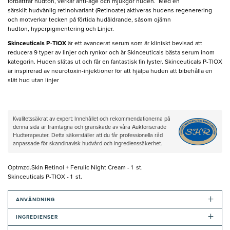
förbättrar hudton, verkar anti-age och mjukgör huden. Med en
särskilt hudvänlig retinolvariant (Retinoate) aktiveras hudens regenerering
och motverkar tecken på förtida hudåldrande, såsom ojämn
hudton, hyperpigmentering och Linjer.
Skinceuticals P-TIOX
är ett avancerat serum som är kliniskt bevisad att
reducera 9 typer av linjer och rynkor och är Skinceuticals bästa serum inom
kategorin. Huden slätas ut och får en fantastisk fin lyster. Skinceuticals P-TIOX
är inspirerad av neurotoxin-injektioner för att hjälpa huden att bibehålla en
slät hud utan linjer
Kvalitetssäkrat av expert: Innehållet och rekommendationerna på
denna sida är framtagna och granskade av våra Auktoriserade
Hudterapeuter. Detta säkerställer att du får professionella råd
anpassade för skandinavisk hudvård och ingredienssäkerhet.
Optmzd.Skin Retinol + Ferulic Night Cream - 1 st.
Skinceuticals P-TIOX - 1 st.
+
ANVÄNDNING
+
INGREDIENSER