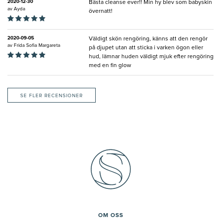
2020-12-30
Bästa cleanse ever!! Min hy blev som babyskin
av
Ayda
övernatt!
2020-09-05
Väldigt skön rengöring, känns att den rengör
av
Frida Sofia Margareta
på djupet utan att sticka i varken ögon eller
hud, lämnar huden väldigt mjuk efter rengöring
med en fin glow
SE FLER RECENSIONER
OM OSS