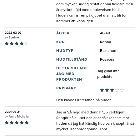
dem mycket. Aldrig testat denna tidigare men
är mycket nöjd med upplevelsen hittills.
Huden känns ren på djupet utan att bli torr.
Kommer att köpa igen.
2022-03-07
ÅLDER
40-49
av
Eveline
KÖN
Kvinna
HUDTYP
Blandhud
HUDTILLSTÅND
Rosacea
DETTA GILLADE
Jag gillar inte
JAG MED
produkten
PRODUKTEN
PRISVÄRD
Den kändes irriterande på huden
2021-06-21
Jag är SÅ nöjd med denna! 5/5 verkligen!
av
Anna Michelle
Rengör på djupet och är ändå skonsam mot
huden då jag hat känslig hud och knappt tål så
mycket. Kanonrengöring! Köp!