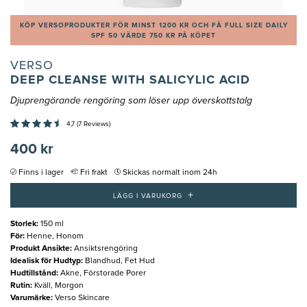
KÖP VERSOPRODUKTER FÖR MINST 1200 KR OCH FÅ FULL SIZE DAILY
SPF 50 VÄRDE 750 KR PÅ KÖPET
VERSO
DEEP CLEANSE WITH SALICYLIC ACID
Djuprengörande rengöring som löser upp överskottstalg
4,7 (7 Reviews)
400 kr
Finns i lager
Fri frakt
Skickas normalt inom 24h
+
LÄGG I VARUKORG
Storlek
:
150 ml
För
:
Henne, Honom
Produkt Ansikte
:
Ansiktsrengöring
Idealisk för Hudtyp
:
Blandhud, Fet Hud
Hudtillstånd
:
Akne, Förstorade Porer
Rutin
:
Kväll, Morgon
Varumärke
:
Verso Skincare