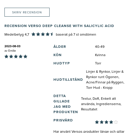
SKRIV RECENSION
RECENSION VERSO DEEP CLEANSE WITH SALICYLIC ACID
Medelbetyg 4,7
baserat på
7
st omdömen
2023-08-03
ÅLDER
40-49
av
Emilie
KÖN
Kvinna
HUDTYP
Torr
Linjer & Rynkor, Linjer &
Rynkor runt Ögonen,
HUDTILLSTÅND
Acne/Finnar på Ryggen,
Torr Hud - Kropp
DETTA
Textur, Doft, Enkelt att
GILLADE
använda, Ingredienserna,
JAG MED
Resultatet
PRODUKTEN
PRISVÄRD
Har använt Versos produkter länge och gillar