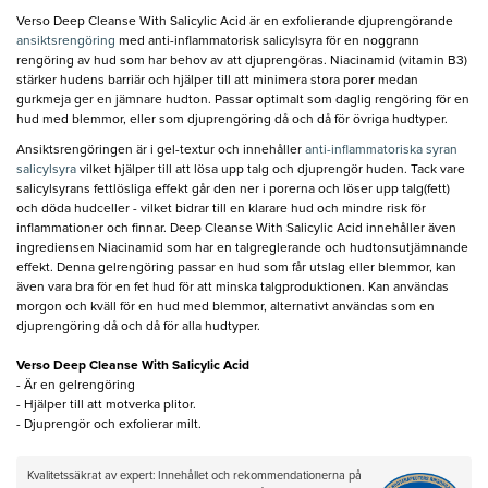
Verso Deep Cleanse With Salicylic Acid är en exfolierande djuprengörande
ansiktsrengöring
med anti-inflammatorisk salicylsyra för en noggrann
rengöring av hud som har behov av att djuprengöras. Niacinamid (vitamin B3)
stärker hudens barriär och hjälper till att minimera stora porer medan
gurkmeja ger en jämnare hudton. Passar optimalt som daglig rengöring för en
hud med blemmor, eller som djuprengöring då och då för övriga hudtyper.
Ansiktsrengöringen är i gel-textur och innehåller
anti-inflammatoriska syran
salicylsyra
vilket hjälper till att lösa upp talg och djuprengör huden. Tack vare
salicylsyrans fettlösliga effekt går den ner i porerna och löser upp talg(fett)
och döda hudceller - vilket bidrar till en klarare hud och mindre risk för
inflammationer och finnar. Deep Cleanse With Salicylic Acid innehåller även
ingrediensen Niacinamid som har en talgreglerande och hudtonsutjämnande
effekt. Denna gelrengöring passar en hud som får utslag eller blemmor, kan
även vara bra för en fet hud för att minska talgproduktionen. Kan användas
morgon och kväll för en hud med blemmor, alternativt användas som en
djuprengöring då och då för alla hudtyper.
Verso Deep Cleanse With Salicylic Acid​
- Är en gelrengöring
- Hjälper till att motverka plitor.
- Djuprengör och exfolierar milt.
Kvalitetssäkrat av expert: Innehållet och rekommendationerna på