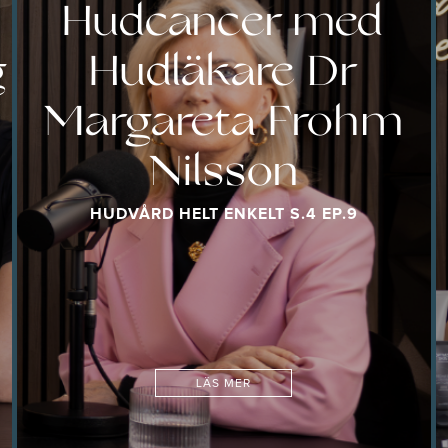
Hudcancer med
g
Hudläkare Dr
Margareta Frohm
Nilsson
HUDVÅRD HELT ENKELT S.4 EP.9
LÄS MER