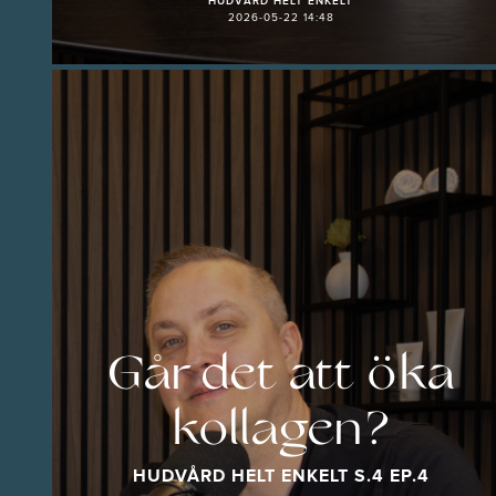
HUDVÅRD HELT ENKELT
2026-05-22 14:48
Går det att öka
kollagen?
HUDVÅRD HELT ENKELT S.4 EP.4