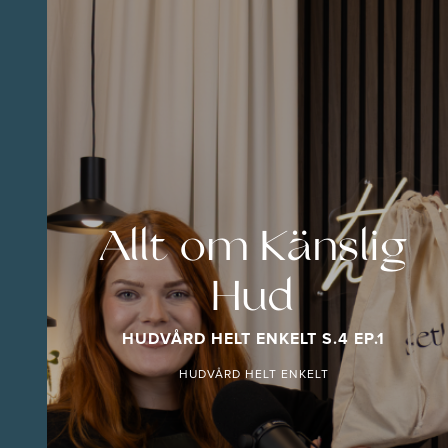
Allt om Känslig
Hud
HUDVÅRD HELT ENKELT S.4 EP.1
HUDVÅRD HELT ENKELT