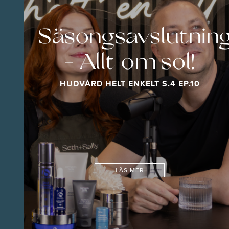
Säsongsavslutnin
- Allt om sol!
HUDVÅRD HELT ENKELT S.4 EP.10
LÄS MER