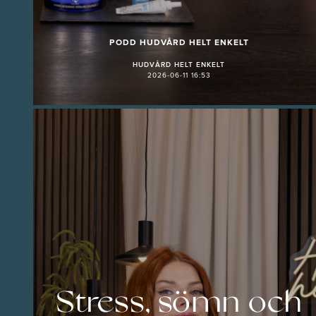
PODD HUDVÅRD HELT ENKELT
HUDVÅRD HELT ENKELT
2026-06-11 16:53
Stress, sömn och