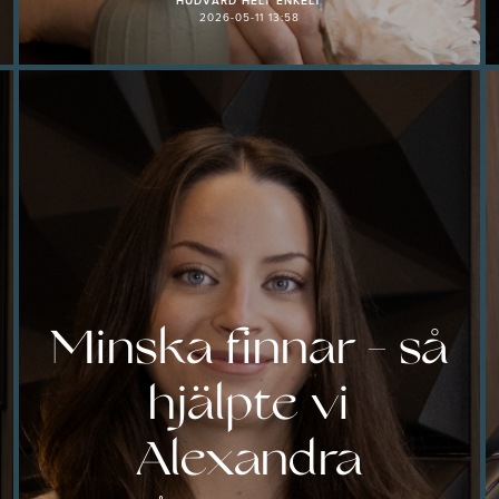
HUDVÅRD HELT ENKELT
2026-05-11 13:58
Minska finnar - så
hjälpte vi
Alexandra