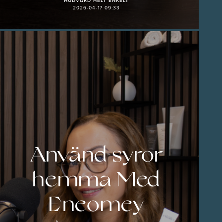
HUDVÅRD HELT ENKELT
2026-04-17 09:33
Använd syror
hemma Med
Eneomey