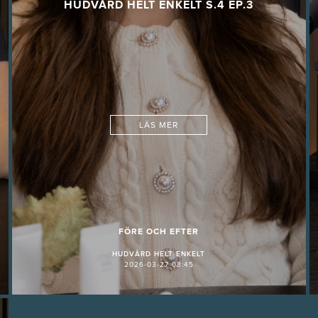
HUDVÅRD HELT ENKELT S.4 EP.3
LÄS MER
FÖRE OCH EFTER
HUDVÅRD HELT ENKELT
2026-03-27 08:45