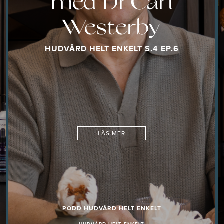
med Dr Carl
Westerby
HUDVÅRD HELT ENKELT S.4 EP.6
LÄS MER
PODD HUDVÅRD HELT ENKELT