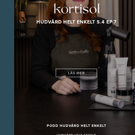
kortisol
HUDVÅRD HELT ENKELT S.4 EP.7
LÄS MER
PODD HUDVÅRD HELT ENKELT