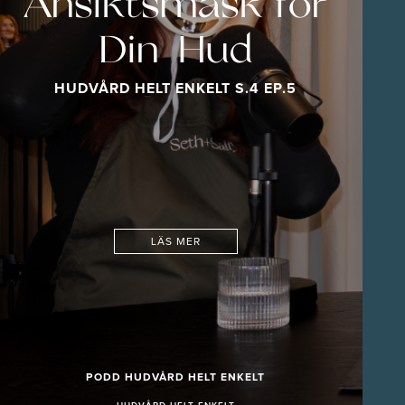
Ansiktsmask för
Din Hud
HUDVÅRD HELT ENKELT S.4 EP.5
LÄS MER
PODD HUDVÅRD HELT ENKELT