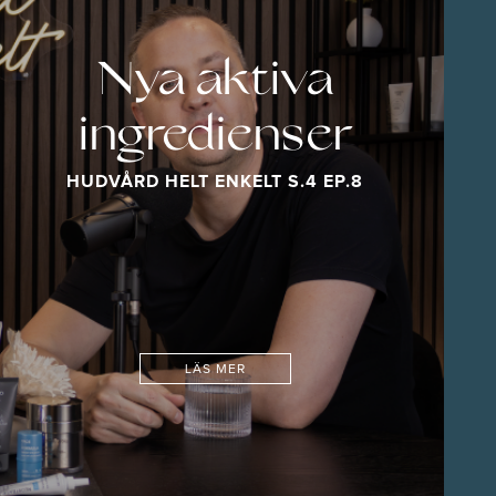
Nya aktiva
ingredienser
HUDVÅRD HELT ENKELT S.4 EP.8
LÄS MER