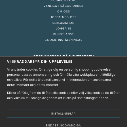
SÅ HANDLAR DU
VANLIGA FRÅGOR ORDER
OM OSS
JOBBA MED OSS
REKLAMATION
LOGGA IN
KUNDTJÄNST
COOKIE-INSTÄLLNINGAR
PRENUMERERA PÅ NYHETSBREV
VI SKRÄDDARSYR DIN UPPLEVELSE
Vi använder cookies för att ge dig en personlig shoppingupplevelse,
personanpassad annonsering och för hålla våra webbplatser tillförlitliga
och säkra. För detta ändamål samlar vi in information om användarna,
deras mönster och deras enheter.
Genom att ge min e-post, accepterar jag Seth och Sally
integritetspolicy
Klicka på "Okej" om du tillåter alla cookies eller välj vilka cookies du tillåter
De uppgifter du matar in kommer endast användas till våra nyhetsbrev.
och vilka du vill stänga av genom att klicka på "Inställningar" nedan.
INSTÄLLNINGAR
ENDAST NÖDVÄNDIGA
© SETH AND SALLY 2025
PRIVACY POLICY
TERMS & CONDITIONS
INSTORE