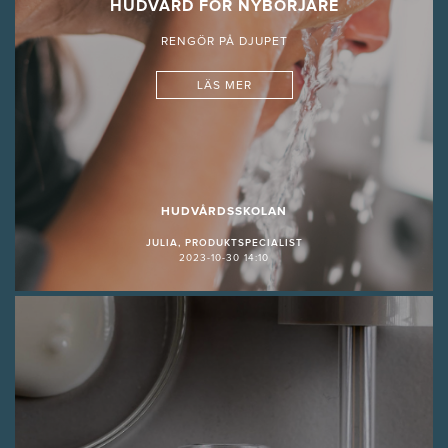
HUDVÅRD FÖR NYBÖRJARE
RENGÖR PÅ DJUPET
LÄS MER
HUDVÅRDSSKOLAN
JULIA, PRODUKTSPECIALIST
2023-10-30 14:10