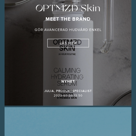
OPTMZD Skin
MEET THE BRAND
GÖR AVANCERAD HUDVÅRD ENKEL
LÄS MER
NYHET
JULIA, PRODUKTSPECIALIST
2023-07-20 13:50