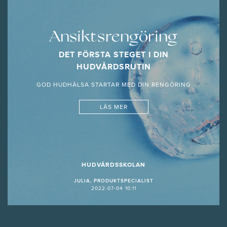
Ansiktsrengöring
DET FÖRSTA STEGET I DIN
HUDVÅRDSRUTIN
GOD HUDHÄLSA STARTAR MED DIN RENGÖRING
LÄS MER
HUDVÅRDSSKOLAN
JULIA, PRODUKTSPECIALIST
2022-07-04 10:11