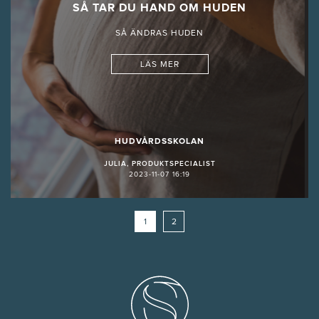
SÅ TAR DU HAND OM HUDEN
SÅ ÄNDRAS HUDEN
LÄS MER
HUDVÅRDSSKOLAN
JULIA, PRODUKTSPECIALIST
2023-11-07 16:19
1
2