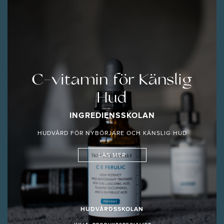
C-vitamin för Känslig
Hud
INGREDIENSSKOLAN
HUDVÅRD FÖR NYBÖRJARE OCH KÄNSLIG HUD
LÄS MER
HUDVÅRDSSKOLAN