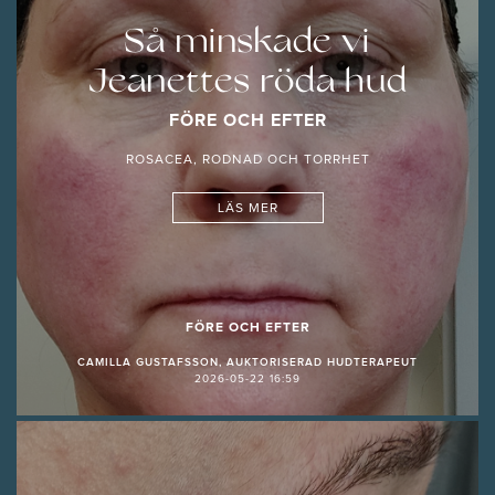
Så minskade vi
Jeanettes röda hud
FÖRE OCH EFTER
ROSACEA, RODNAD OCH TORRHET
LÄS MER
FÖRE OCH EFTER
CAMILLA GUSTAFSSON, AUKTORISERAD HUDTERAPEUT
2026-05-22 16:59