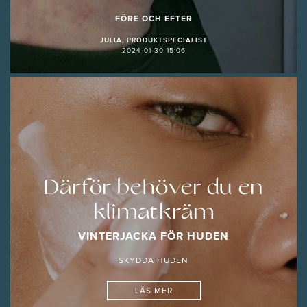
FÖRE OCH EFTER
JULIA, PRODUKTSPECIALIST
2024-01-30 15:06
Därför behöver du en
klimatkräm
VINTERJACKA FÖR HUDEN
SKYDDA HUDEN
LÄS MER