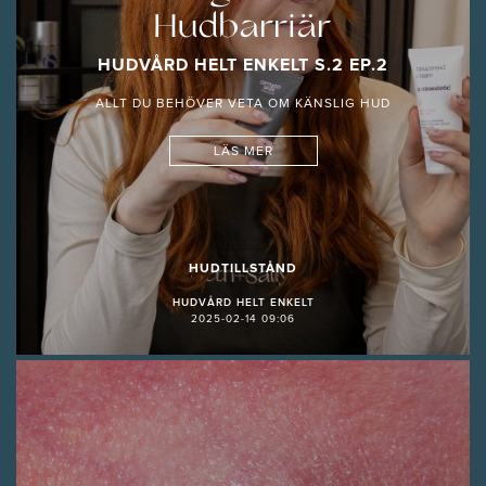
Hudbarriär
HUDVÅRD HELT ENKELT S.2 EP.2
ALLT DU BEHÖVER VETA OM KÄNSLIG HUD
LÄS MER
HUDTILLSTÅND
HUDVÅRD HELT ENKELT
2025-02-14 09:06