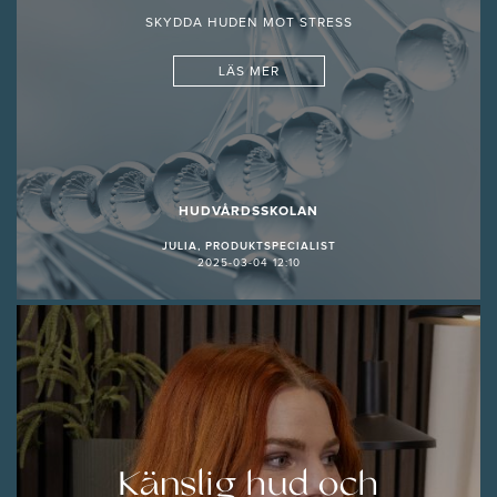
SKYDDA HUDEN MOT STRESS
LÄS MER
HUDVÅRDSSKOLAN
JULIA, PRODUKTSPECIALIST
2025-03-04 12:10
Känslig hud och