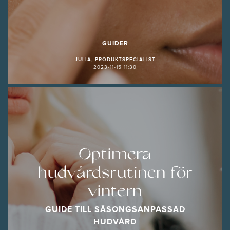
GUIDER
JULIA, PRODUKTSPECIALIST
2023-11-15 11:30
Optimera
hudvårdsrutinen för
vintern
GUIDE TILL SÄSONGSANPASSAD
HUDVÅRD