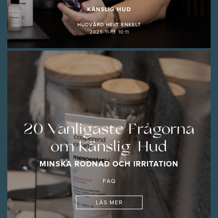
KÄNSLIG HUD
HUDVÅRD HELT ENKELT
2025-11-13 10:11
20 Vanligaste Frågorna
om Känslig Hud
MINSKA RODNAD OCH IRRITATION
FAQ
LÄS MER