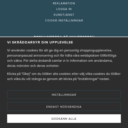
REKLAMATION
LOGGA IN
KUNDTJÄNST
COOKIE-INSTÄLLNINGAR
PRENUMERERA PÅ NYHETSBREV
VI SKRÄDDARSYR DIN UPPLEVELSE
Vi använder cookies för att ge dig en personlig shoppingupplevelse,
personanpassad annonsering och för hålla våra webbplatser tillförlitliga
och säkra. För detta ändamål samlar vi in information om användarna,
deras mönster och deras enheter.
Genom att ge min e-post, accepterar jag Seth och Sally
integritetspolicy
Klicka på "Okej" om du tillåter alla cookies eller välj vilka cookies du tillåter
De uppgifter du matar in kommer endast användas till våra nyhetsbrev.
och vilka du vill stänga av genom att klicka på "Inställningar" nedan.
INSTÄLLNINGAR
ENDAST NÖDVÄNDIGA
© SETH AND SALLY 2025
PRIVACY POLICY
TERMS & CONDITIONS
INSTORE
4,9 I BETYG BASERAT PÅ ÖVER 5000 OMDÖMEN
INNEHÅLLET OCH REKOMMENDATIONERNA PÅ DENNA SIDA ÄR FRAMTAGNA OCH GRANSKADE
AV VÅRA AUKTORISERADE HUDTERAPEUTER.
GODKÄNN ALLA