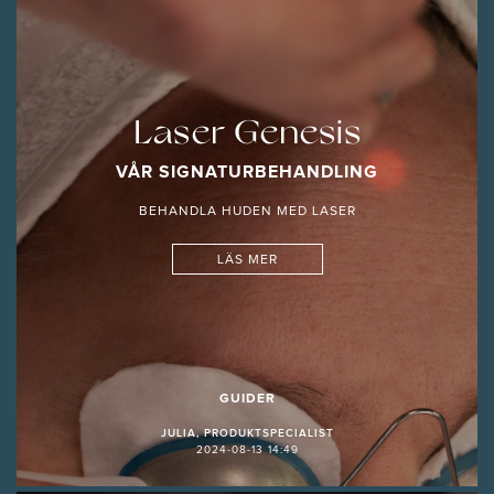
Laser Genesis
VÅR SIGNATURBEHANDLING
BEHANDLA HUDEN MED LASER
LÄS MER
GUIDER
JULIA, PRODUKTSPECIALIST
2024-08-13 14:49