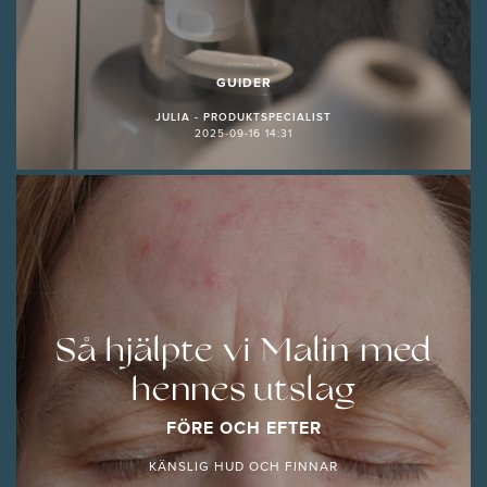
GUIDER
JULIA - PRODUKTSPECIALIST
2025-09-16 14:31
Så hjälpte vi Malin med
hennes utslag
FÖRE OCH EFTER
KÄNSLIG HUD OCH FINNAR