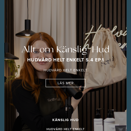
Allt om Känslig Hud
HUDVÅRD HELT ENKELT S.4 EP.1
HUDVÅRD HELT ENKELT
LÄS MER
KÄNSLIG HUD
HUDVÅRD HELT ENKELT