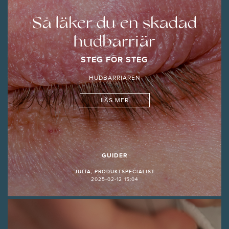
Så läker du en skadad
hudbarriär
STEG FÖR STEG
HUDBARRIÄREN
LÄS MER
GUIDER
JULIA, PRODUKTSPECIALIST
2025-02-12 15:04