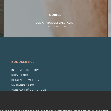
GUIDER
JULIA, PRODUKTSPECIALIST
2023-06-05 11:28
KUNDSERVICE
INTEGRITETSPOLICY
KÖPVILLKOR
BETALNINGSVILLKOR
SÅ HANDLAR DU
VANLIGA FRÅGOR ORDER
OM OSS
JOBBA MED OSS
REKLAMATION
COOKIE-INSTÄLLNINGAR