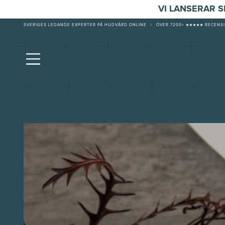
VI LANSERAR 
SVERIGES LEDANDE EXPERTER PÅ HUDVÅRD ONLINE
|
ÖVER 7200+ ★★★★★ RECENSI