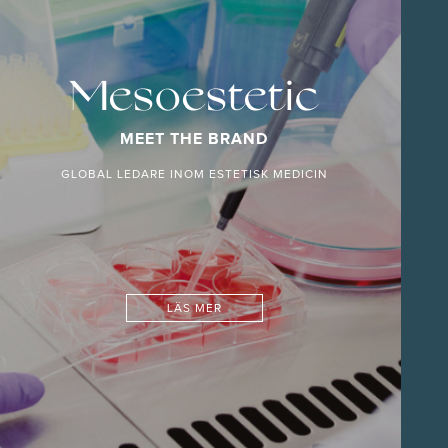
Mesoestetic
MEET THE BRAND
GLOBAL LEDARE INOM ESTETISK MEDICIN
LÄS MER