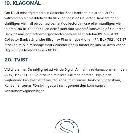
19. KLAGOMÅL
Om Du är missnöjd med hur Collector Bank hanterat din kredit, är Du
välkommen att meddela detta till kundtjänst på Collector Bank antingen
skriftligen via mail på
contactcenter@collectorbank.se
eller muntligen via
telefon 010 161 01 00. Du kan också kontakta Klagomålsansvarig på Collector
Bank på mail
contactcenter@collectorbank.se
eller telefon 010 161 01 00.
Collector Bank står under tillsyn av Finansinspektionen (FI), Box 7821, 103 97
Stockholm. Vid missnöje med Collector Banks hantering kan Du även vända
Dig till FI på telefon 08-787 80 00.
20. TVIST
Vid tvister har Du möjlighet att vända Dig till Allmänna reklamationsnämnden
(ARN), Box 174, 101 23 Stockholm eller till allmän domstol. Hjälp och
vägledning kan även erhållas från Konsumenternas Bank- och finansbyrå,
Konsumenternas Försäkringsbyrå samt genom den kommunala
konsumentvägledningen.