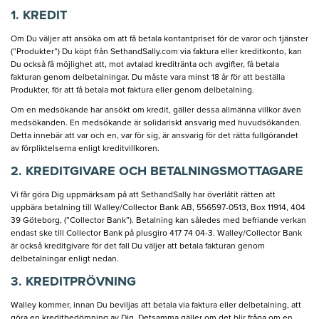
1. KREDIT
Om Du väljer att ansöka om att få betala kontantpriset för de varor och tjänster
(”Produkter”) Du köpt från SethandSally.com via faktura eller kreditkonto, kan
Du också få möjlighet att, mot avtalad kreditränta och avgifter, få betala
fakturan genom delbetalningar. Du måste vara minst 18 år för att beställa
Produkter, för att få betala mot faktura eller genom delbetalning.
Om en medsökande har ansökt om kredit, gäller dessa allmänna villkor även
medsökanden. En medsökande är solidariskt ansvarig med huvudsökanden.
Detta innebär att var och en, var för sig, är ansvarig för det rätta fullgörandet
av förpliktelserna enligt kreditvillkoren.
2. KREDITGIVARE OCH BETALNINGSMOTTAGARE
Vi får göra Dig uppmärksam på att SethandSally har överlåtit rätten att
uppbära betalning till Walley/Collector Bank AB, 556597-0513, Box 11914, 404
39 Göteborg, (”Collector Bank”). Betalning kan således med befriande verkan
endast ske till Collector Bank på plusgiro 417 74 04-3. Walley/Collector Bank
är också kreditgivare för det fall Du väljer att betala fakturan genom
delbetalningar enligt nedan.
3. KREDITPRÖVNING
Walley kommer, innan Du beviljas att betala via faktura eller delbetalning, att
göra en kreditbedömning av Dig. Detsamma gäller om det blir fråga om en