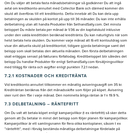
Om Du väljer att betala fasta månadsbetalningar så godkänner Du att ingå
avtal om kreditkonto-annuitet med Collector Bank och därmed kommer din
skuld att överföras till ett kreditkonto. Detta innebär att Du kan dela upp
betalningen av skulden på kontot på upp till 36 månader. Du kan inte erhålla
delbetalning utan att handla Produkter från SethandSally.com. Det minsta
beloppet Du måste betala per månad är 1/36 av din kapitalskuld inklusive
under den valda kredittiden beräknad kreditränta. Du kan naturligtvis när som
helst betala hela skulden. Du kommer varje månad att få ett kontoutdrag som
visar din aktuella skuld på kreditkontot, tidigare gjorda betalningar samt det
belopp som skall betalas den aktuella månaden. Den första delbetalningen
skall erläggas senast på fakturans förfallodag. Kreditbeloppet blir således det
belopp Du handlar Produkter för enligt SethandSally.com försäljningsvillkor
med tillägg för ränta och avgifter enligt punkten 7.2.1 nedan.
7.2.1 KOSTNADER OCH KREDITRÄNTA
Vid kreditkonto-annuitet tillkommer en månatlig aviseringsavgift om 35 kr.
Krediträntan beräknas från det månadsskifte som följer på köpet. Avisering
sker runt den 15e i varje månad. Den nominella årliga räntan är f n 19.9 %.
7.3 DELBETALNING – RÄNTEFRITT
Om Du valt att betala köpet enligt kampanjvillkor (t ex räntefritt) så sker detta
genom att Du betalar in minst det belopp som följer planen för kampanjvillkor.
Kampanjvillkor är ett samlingsnamn för flera olika kontoplaner, såsom t ex
”räntefritt”, med i förväg bestämda månatliga delbetalningar fördelade på