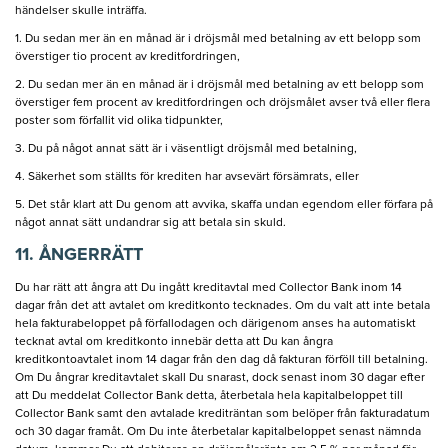
händelser skulle inträffa.
1. Du sedan mer än en månad är i dröjsmål med betalning av ett belopp som
överstiger tio procent av kreditfordringen,
2. Du sedan mer än en månad är i dröjsmål med betalning av ett belopp som
överstiger fem procent av kreditfordringen och dröjsmålet avser två eller flera
poster som förfallit vid olika tidpunkter,
3. Du på något annat sätt är i väsentligt dröjsmål med betalning,
4. Säkerhet som ställts för krediten har avsevärt försämrats, eller
5. Det står klart att Du genom att avvika, skaffa undan egendom eller förfara på
något annat sätt undandrar sig att betala sin skuld.
11. ÅNGERRÄTT
Du har rätt att ångra att Du ingått kreditavtal med Collector Bank inom 14
dagar från det att avtalet om kreditkonto tecknades. Om du valt att inte betala
hela fakturabeloppet på förfallodagen och därigenom anses ha automatiskt
tecknat avtal om kreditkonto innebär detta att Du kan ångra
kreditkontoavtalet inom 14 dagar från den dag då fakturan förföll till betalning.
Om Du ångrar kreditavtalet skall Du snarast, dock senast inom 30 dagar efter
att Du meddelat Collector Bank detta, återbetala hela kapitalbeloppet till
Collector Bank samt den avtalade krediträntan som belöper från fakturadatum
och 30 dagar framåt. Om Du inte återbetalar kapitalbeloppet senast nämnda