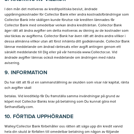
I den mån det motiveras av kreditpolitiska beslut, ändrade
upplåningskostnader för Collector Bank eller andra kostnadsförändringar som
Collector Bank inte skäligen kunde förutse när krediten lämnades får
Collector Bank med omedelbar verkan ändra krediträntan. Collector Bank
äger rätt att ändra avgifter om detta motiveras av ökning av de kostnader som
ska täckas av avgifterna. Collector Bank har även rätt att ändra andra villkor i
dessa allmänna villkor utan att först inhämta ditt godkännande. Collector Bank
lämnar meddelande om ändrad räntesats eller avgift antingen genom ett
särskilt meddelande till Dig eller på vår hemsida www.Collector.se. Vid
ändrade avgifter lämnas också meddelande om ändringen med nästa
avisering.
9. INFORMATION
Du har rätt att få ut en sammanställning av skulden som visar när kapital, ränta
och avgifter skall
betalas. Vid kreditköp får Du framställa samma invändningar på grund av
köpet mot Collector Banks krav på betalning som Du kunnat göra mot
SethandSally.com.
10. FÖRTIDA UPPHÖRANDE
Walley/Collector Bank förbehåller oss rätten att säga upp din kredit varvid
hela din skuld är förfallen till omedelbar betalning om någon av följande