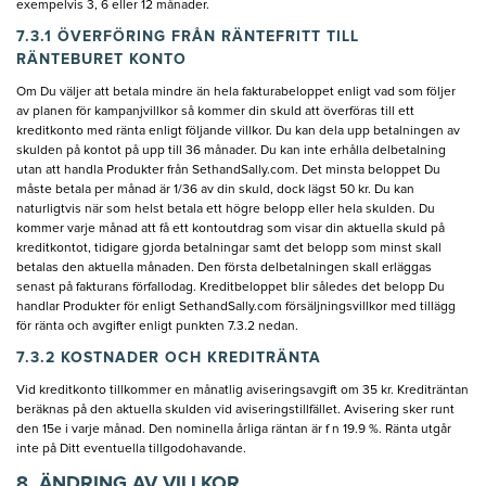
exempelvis 3, 6 eller 12 månader.
7.3.1 ÖVERFÖRING FRÅN RÄNTEFRITT TILL
RÄNTEBURET KONTO
Om Du väljer att betala mindre än hela fakturabeloppet enligt vad som följer
av planen för kampanjvillkor så kommer din skuld att överföras till ett
kreditkonto med ränta enligt följande villkor. Du kan dela upp betalningen av
skulden på kontot på upp till 36 månader. Du kan inte erhålla delbetalning
utan att handla Produkter från SethandSally.com. Det minsta beloppet Du
måste betala per månad är 1/36 av din skuld, dock lägst 50 kr. Du kan
naturligtvis när som helst betala ett högre belopp eller hela skulden. Du
kommer varje månad att få ett kontoutdrag som visar din aktuella skuld på
kreditkontot, tidigare gjorda betalningar samt det belopp som minst skall
betalas den aktuella månaden. Den första delbetalningen skall erläggas
senast på fakturans förfallodag. Kreditbeloppet blir således det belopp Du
handlar Produkter för enligt SethandSally.com försäljningsvillkor med tillägg
för ränta och avgifter enligt punkten 7.3.2 nedan.
7.3.2 KOSTNADER OCH KREDITRÄNTA
Vid kreditkonto tillkommer en månatlig aviseringsavgift om 35 kr. Krediträntan
beräknas på den aktuella skulden vid aviseringstillfället. Avisering sker runt
den 15e i varje månad. Den nominella årliga räntan är f n 19.9 %. Ränta utgår
inte på Ditt eventuella tillgodohavande.
8. ÄNDRING AV VILLKOR