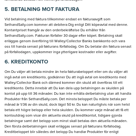
5. BETALNING MOT FAKTURA
Vid betalning med faktura tillkommer endast en fakturaavgift som
SethandSally.com kommer att debitera Dig enligt Ditt köpeavtal med denne.
Kontantpriset framgår av den orderbekräftelse Du erhåller från
SethandSally.com. Fakturan förfaller 30 dagar efter köpet. Betalning skall
erläggas genom överföring till Walley/Collector Banks bankkonto och vara
oss till handa senast på fakturans förfallodag. Om Du betalar din faktura senast
på förfallodagen, uppkommer inga ytterligare kostnader eller avgifter.
6. KREDITKONTO
Om Du väljer att betala mindre än hela fakturabeloppet eller om du väljer att
ingå avtal om kreditkonto, godkänner Du att ingå avtal om kreditkonto med
Walley/Collector Bank och därmed kommer din skuld att överföras till ett
kreditkonto. Detta innebär att Du kan dela upp betalningen av skulden på
kontot på upp till 36 månader. Du kan inte erhålla delbetalning utan att handla
Produkter från SethandSally.com. Det minsta beloppet Du måste betala per
månad är 1/36 av din skuld, dock lägst 50 kr. Du kan naturligtvis när som helst
betala ett högre belopp eller hela skulden. Du kommer varje månad att få ett
kontoutdrag som visar din aktuella skuld på kreditkontot, tidigare gjorda
betalningar samt det belopp som minst skall betalas den aktuella månaden.
Den första delbetalningen skall erläggas senast på fakturans förfallodag.
Kreditbeloppet blir således det belopp Du handlar Produkter för enligt