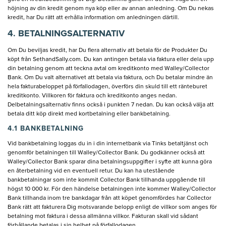
höjning av din kredit genom nya köp eller av annan anledning. Om Du nekas
kredit, har Du rätt att erhålla information om anledningen därtill.
4. BETALNINGSALTERNATIV
Om Du beviljas kredit, har Du flera alternativ att betala för de Produkter Du
köpt från SethandSally.com. Du kan antingen betala via faktura eller dela upp
din betalning genom att teckna avtal om kreditkonto med Walley/Collector
Bank. Om Du valt alternativet att betala via faktura, och Du betalar mindre än
hela fakturabeloppet på förfallodagen, överförs din skuld till ett ränteburet
kreditkonto. Villkoren för faktura och kreditkonto anges nedan.
Delbetalningsalternativ finns också i punkten 7 nedan. Du kan också välja att
betala ditt köp direkt med kortbetalning eller bankbetalning.
4.1 BANKBETALNING
Vid bankbetalning loggas du in i din internetbank via Tinks betaltjänst och
genomför betalningen till Walley/Collector Bank. Du godkänner också att
Walley/Collector Bank sparar dina betalningsuppgifter i syfte att kunna göra
en återbetalning vid en eventuell retur. Du kan ha utestående
bankbetalningar som inte kommit Collector Bank tillhanda uppgående till
högst 10 000 kr. För den händelse betalningen inte kommer Walley/Collector
Bank tillhanda inom tre bankdagar från att köpet genomfördes har Collector
Bank rätt att fakturera Dig motsvarande belopp enligt de villkor som anges för
betalning mot faktura i dessa allmänna villkor. Fakturan skall vid sådant
förhållande betalas i sin helhet på förfallodagen.