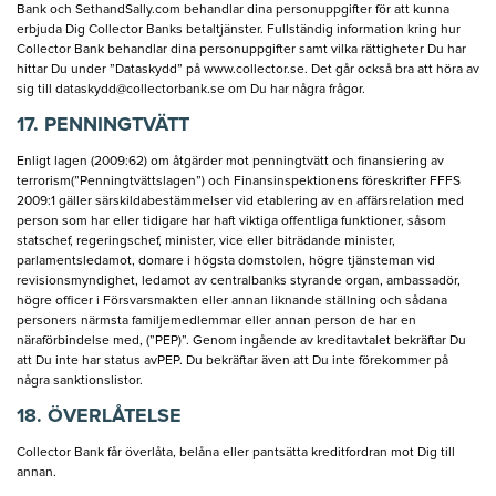
Bank och SethandSally.com behandlar dina personuppgifter för att kunna
erbjuda Dig Collector Banks betaltjänster. Fullständig information kring hur
Collector Bank behandlar dina personuppgifter samt vilka rättigheter Du har
hittar Du under ”Dataskydd” på www.collector.se. Det går också bra att höra av
sig till
dataskydd@collectorbank.se
om Du har några frågor.
17. PENNINGTVÄTT
Enligt lagen (2009:62) om åtgärder mot penningtvätt och finansiering av
terrorism(”Penningtvättslagen”) och Finansinspektionens föreskrifter FFFS
2009:1 gäller särskildabestämmelser vid etablering av en affärsrelation med
person som har eller tidigare har haft viktiga offentliga funktioner, såsom
statschef, regeringschef, minister, vice eller biträdande minister,
parlamentsledamot, domare i högsta domstolen, högre tjänsteman vid
revisionsmyndighet, ledamot av centralbanks styrande organ, ambassadör,
högre officer i Försvarsmakten eller annan liknande ställning och sådana
personers närmsta familjemedlemmar eller annan person de har en
näraförbindelse med, (”PEP)”. Genom ingående av kreditavtalet bekräftar Du
att Du inte har status avPEP. Du bekräftar även att Du inte förekommer på
några sanktionslistor.
18. ÖVERLÅTELSE
Collector Bank får överlåta, belåna eller pantsätta kreditfordran mot Dig till
annan.