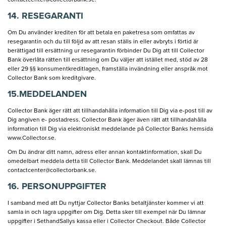
contactcenter@collectorbank.se
.
14. RESEGARANTI
Om Du använder krediten för att betala en paketresa som omfattas av
resegarantin och du till följd av att resan ställs in eller avbryts i förtid är
berättigad till ersättning ur resegarantin förbinder Du Dig att till Collector
Bank överlåta rätten till ersättning om Du väljer att istället med, stöd av 28
eller 29 §§ konsumentkreditlagen, framställa invändning eller anspråk mot
Collector Bank som kreditgivare.
15.MEDDELANDEN
Collector Bank äger rätt att tillhandahålla information till Dig via e-post till av
Dig angiven e- postadress. Collector Bank äger även rätt att tillhandahålla
information till Dig via elektroniskt meddelande på Collector Banks hemsida
www.Collector.se.
Om Du ändrar ditt namn, adress eller annan kontaktinformation, skall Du
omedelbart meddela detta till Collector Bank. Meddelandet skall lämnas till
contactcenter@collectorbank.se
.
16. PERSONUPPGIFTER
I samband med att Du nyttjar Collector Banks betaltjänster kommer vi att
samla in och lagra uppgifter om Dig. Detta sker till exempel när Du lämnar
uppgifter i SethandSallys kassa eller i Collector Checkout. Både Collector