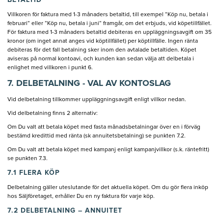
BETALTID
Villkoren för faktura med 1-3 månaders betaltid, till exempel ”Köp nu, betala i
februari” eller ”Köp nu, betala i juni” framgår, om det erbjuds, vid köpetillfället.
För faktura med 1-3 månaders betaltid debiteras en uppläggningsavgift om 35
kronor (om inget annat anges vid köptillfället) per köptillfälle. Ingen ränta
debiteras för det fall betalning sker inom den avtalade betaltiden. Köpet
aviseras på normal kontoavi, och kunden kan sedan välja att delbetala i
enlighet med villkoren i punkt 6.
7. DELBETALNING - VAL AV KONTOSLAG
Vid delbetalning tillkommer uppläggningsavgift enligt villkor nedan.
Vid delbetalning finns 2 alternativ:
Om Du valt att betala köpet med fasta månadsbetalningar över en i förväg
bestämd kredittid med ränta (sk annuitetsbetalning) se punkten 7.2.
Om Du valt att betala köpet med kampanj enligt kampanjvillkor (s.k. räntefritt)
se punkten 7.3.
7.1 FLERA KÖP
Delbetalning gäller uteslutande för det aktuella köpet. Om du gör flera inköp
hos Säljföretaget, erhåller Du en ny faktura för varje köp.
7.2 DELBETALNING – ANNUITET