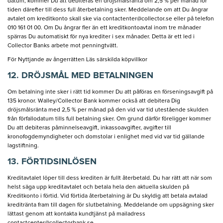
datum, kommer Du att debiteras en dröjsmålsränta om 2,5 % per månad för
tiden därefter till dess full återbetalning sker. Meddelande om att Du ångrar
avtalet om kreditkonto skall ske via
contactenter@collector.se
eller på telefon
010 161 01 00. Om Du ångrar fler än ett kreditkontoavtal inom tre månader
spärras Du automatiskt för nya krediter i sex månader. Detta är ett led i
Collector Banks arbete mot penningtvätt.
För Nyttjande av ångerrätten Läs särskilda köpvillkor
12. DRÖJSMÅL MED BETALNINGEN
Om betalning inte sker i rätt tid kommer Du att påföras en förseningsavgift på
135 kronor. Walley/Collector Bank kommer också att debitera Dig
dröjsmålsränta med 2,5 % per månad på den vid var tid utestående skulden
från förfallodatum tills full betalning sker. Om grund därför föreligger kommer
Du att debiteras påminnelseavgift, inkassoavgifter, avgifter till
kronofogdemyndigheter och domstolar i enlighet med vid var tid gällande
lagstiftning.
13. FÖRTIDSINLÖSEN
Kreditavtalet löper till dess krediten är fullt återbetald. Du har rätt att när som
helst säga upp kreditavtalet och betala hela den aktuella skulden på
Kreditkonto i förtid. Vid förtida återbetalning är Du skyldig att betala avtalad
kreditränta fram till dagen för slutbetalning. Meddelande om uppsägning sker
lättast genom att kontakta kundtjänst på mailadress