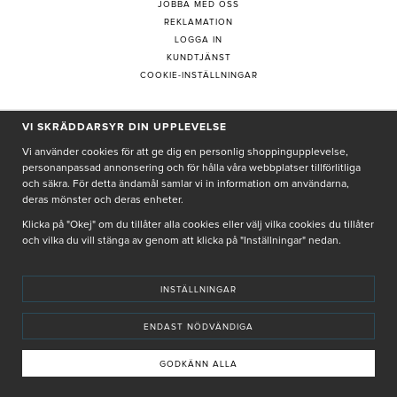
JOBBA MED OSS
REKLAMATION
LOGGA IN
KUNDTJÄNST
COOKIE-INSTÄLLNINGAR
VI SKRÄDDARSYR DIN UPPLEVELSE
PRENUMERERA PÅ NYHETSBREV
Vi använder cookies för att ge dig en personlig shoppingupplevelse,
personanpassad annonsering och för hålla våra webbplatser tillförlitliga
och säkra. För detta ändamål samlar vi in information om användarna,
deras mönster och deras enheter.
Genom att ge min e-post, accepterar jag Seth och Sally
integritetspolicy
Klicka på "Okej" om du tillåter alla cookies eller välj vilka cookies du tillåter
och vilka du vill stänga av genom att klicka på "Inställningar" nedan.
De uppgifter du matar in kommer endast användas till våra nyhetsbrev.
INSTÄLLNINGAR
ENDAST NÖDVÄNDIGA
© SETH AND SALLY 2025
PRIVACY POLICY
TERMS & CONDITIONS
INSTORE
4,9 I BETYG BASERAT PÅ ÖVER 5000 OMDÖMEN
GODKÄNN ALLA
INNEHÅLLET OCH REKOMMENDATIONERNA PÅ DENNA SIDA ÄR FRAMTAGNA OCH GRANSKADE
AV VÅRA AUKTORISERADE HUDTERAPEUTER.