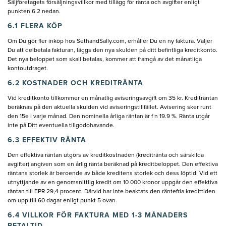
Säljföretagets försäljningsvillkor med tillägg för ränta och avgifter enligt
punkten 6.2 nedan.
6.1 FLERA KÖP
Om Du gör fler inköp hos SethandSally.com, erhåller Du en ny faktura. Väljer
Du att delbetala fakturan, läggs den nya skulden på ditt befintliga kreditkonto.
Det nya beloppet som skall betalas, kommer att framgå av det månatliga
kontoutdraget.
6.2 KOSTNADER OCH KREDITRÄNTA
Vid kreditkonto tillkommer en månatlig aviseringsavgift om 35 kr. Krediträntan
beräknas på den aktuella skulden vid aviseringstillfället. Avisering sker runt
den 15e i varje månad. Den nominella årliga räntan är f n 19.9 %. Ränta utgår
inte på Ditt eventuella tillgodohavande.
6.3 EFFEKTIV RÄNTA
Den effektiva räntan utgörs av kreditkostnaden (kreditränta och särskilda
avgifter) angiven som en årlig ränta beräknad på kreditbeloppet. Den effektiva
räntans storlek är beroende av både kreditens storlek och dess löptid. Vid ett
utnyttjande av en genomsnittlig kredit om 10 000 kronor uppgår den effektiva
räntan till EPR 29,4 procent. Därvid har inte beaktats den räntefria kredittiden
om upp till 60 dagar enligt punkt 5 ovan.
6.4 VILLKOR FÖR FAKTURA MED 1-3 MÅNADERS