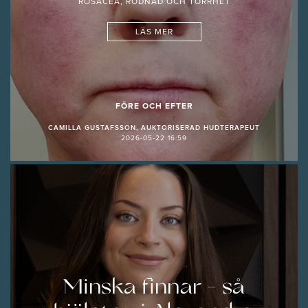
ROSACEA, RODNAD OCH TORRHET
LÄS MER
FÖRE OCH EFTER
CAMILLA GUSTAFSSON, AUKTORISERAD HUDTERAPEUT
2026-05-22 16:59
Minska finnar - så