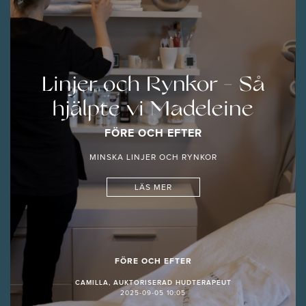
Linjer och Rynkor - Så
hjälpte vi Madeleine
FÖRE OCH EFTER
MINSKA LINJER OCH RYNKOR
LÄS MER
FÖRE OCH EFTER
CAMILLA, AUKTORISERAD HUDTERAPEUT
2025-09-05 10:05