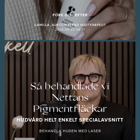
FÖRE OCH EFTER
CAMILLA, AUKTORISERAD HUDTERAPEUT
2025-08-22 09:01
Så behandlade vi
Nettans
Pigmentfläckar
HUDVÅRD HELT ENKELT SPECIALAVSNITT
BEHANDLA HUDEN MED LASER