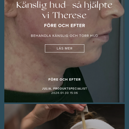
Känslig hud- så hjälpte
vi Therese
FÖRE OCH EFTER
BEHANDLA KÄNSLIG OCH TORR HUD
LÄS MER
FÖRE OCH EFTER
JULIA, PRODUKTSPECIALIST
2024-01-30 15:06