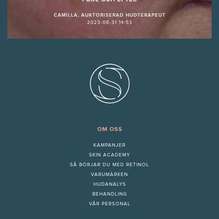
FÖRE OCH EFTER
CAMILLA, AUKTORISERAD HUDTERAPEUT
2023-08-31 14:53
OM OSS
KAMPANJER
SKIN ACADEMY
S
Å BÖRJAR DU MED RETINOL
VARUMÄRKEN
HUDANALYS
BEHANDLING
VÅR PERSONAL