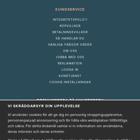
KUNDSERVICE
INTEGRITETSPOLICY
KÖPVILLKOR
BETALNINGSVILLKOR
SÅ HANDLAR DU
VANLIGA FRÅGOR ORDER
OM OSS
JOBBA MED OSS
REKLAMATION
LOGGA IN
KUNDTJÄNST
COOKIE-INSTÄLLNINGAR
PRENUMERERA PÅ NYHETSBREV
VI SKRÄDDARSYR DIN UPPLEVELSE
Vi använder cookies för att ge dig en personlig shoppingupplevelse,
personanpassad annonsering och för hålla våra webbplatser tillförlitliga
och säkra. För detta ändamål samlar vi in information om användarna,
deras mönster och deras enheter.
Genom att ge min e-post, accepterar jag Seth och Sally
integritetspolicy