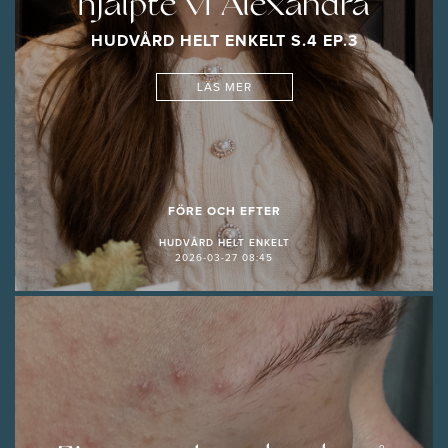
hjälpte vi Alexandra
HUDVÅRD HELT ENKELT S.4 EP.3
LÄS MER
FÖRE OCH EFTER
HUDVÅRD HELT ENKELT
2026-03-27 08:45