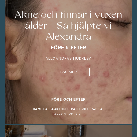
Akne och finnar i vuxen
ålder - Så hjälpte vi
Alexandra
FÖRE & EFTER
ALEXANDRAS HUDRESA
LÄS MER
FÖRE OCH EFTER
CAMILLA - AUKTORISERAD HUDTERAPEUT
2026-01-09 16:04