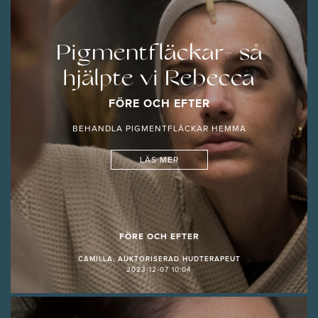
Pigmentfläckar- så
hjälpte vi Rebecca
FÖRE OCH EFTER
BEHANDLA PIGMENTFLÄCKAR HEMMA
LÄS MER
FÖRE OCH EFTER
CAMILLA, AUKTORISERAD HUDTERAPEUT
2023-12-07 10:04