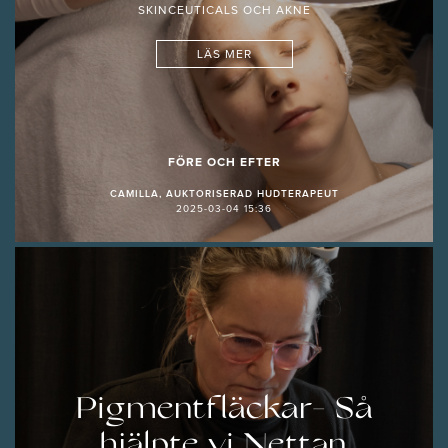
SKINCEUTICALS OCH AKNE
LÄS MER
FÖRE OCH EFTER
CAMILLA, AUKTORISERAD HUDTERAPEUT
2025-03-04 15:36
Pigmentfläckar- Så
hjälpte vi Nettan