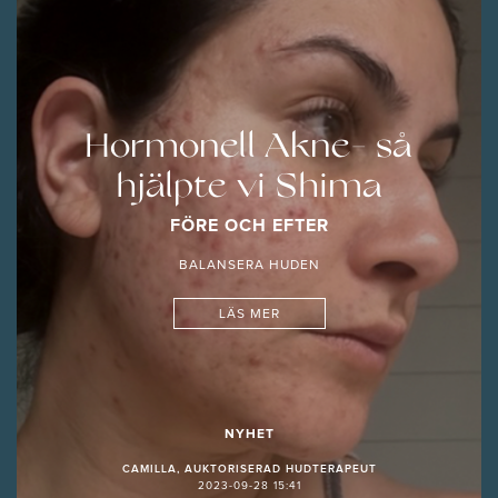
Hormonell Akne- så
hjälpte vi Shima
FÖRE OCH EFTER
BALANSERA HUDEN
LÄS MER
NYHET
CAMILLA, AUKTORISERAD HUDTERAPEUT
2023-09-28 15:41