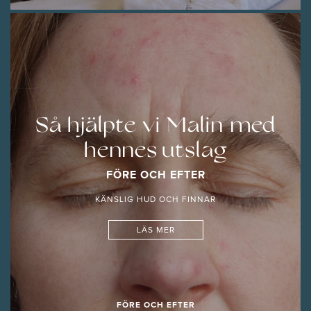
Så hjälpte vi Malin med
hennes utslag
FÖRE OCH EFTER
KÄNSLIG HUD OCH FINNAR
LÄS MER
FÖRE OCH EFTER