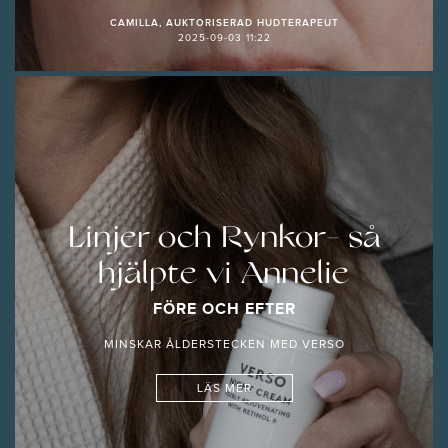
CAMILLA, AUKTORISERAD HUDTERAPEUT
2025-09-03 11:22
Linjer och Rynkor- så
hjälpte vi Annelie
FÖRE OCH EFTER
MINSKAR ÅLDERSTECKEN MED VERSO
LÄS MER