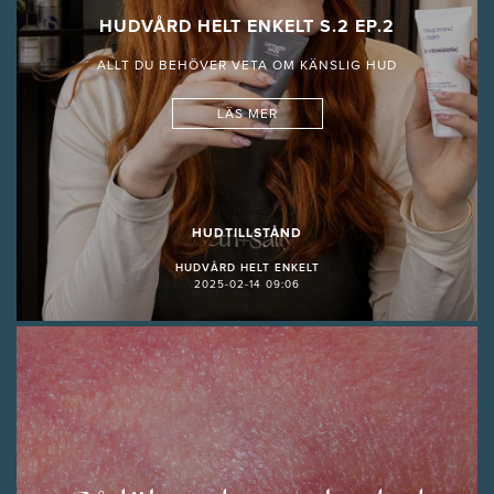
HUDVÅRD HELT ENKELT S.2 EP.2
ALLT DU BEHÖVER VETA OM KÄNSLIG HUD
LÄS MER
HUDTILLSTÅND
HUDVÅRD HELT ENKELT
2025-02-14 09:06