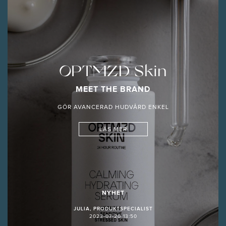
OPTMZD Skin
MEET THE BRAND
GÖR AVANCERAD HUDVÅRD ENKEL
LÄS MER
NYHET
JULIA, PRODUKTSPECIALIST
2023-07-20 13:50