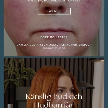
ROSACEA, RODNAD OCH TORRHET
LÄS MER
FÖRE OCH EFTER
CAMILLA GUSTAFSSON, AUKTORISERAD HUDTERAPEUT
2026-05-22 16:59
Känslig hud och
Hudbarriär