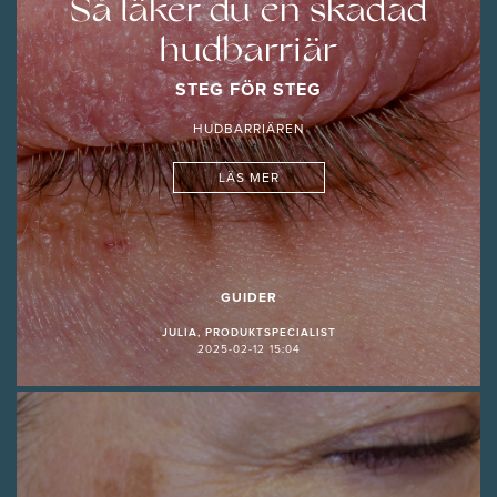
Så läker du en skadad
hudbarriär
STEG FÖR STEG
HUDBARRIÄREN
LÄS MER
GUIDER
JULIA, PRODUKTSPECIALIST
2025-02-12 15:04