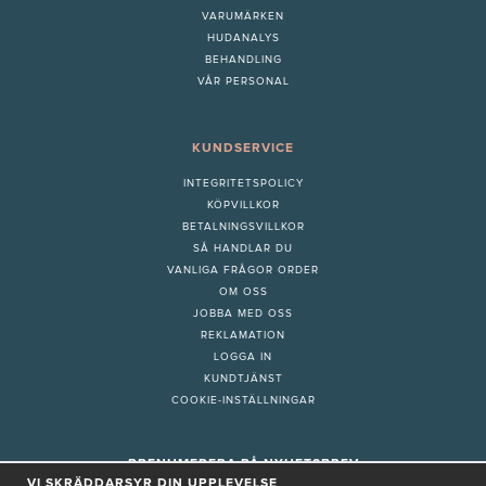
VARUMÄRKEN
HUDANALYS
BEHANDLING
VÅR PERSONAL
KUNDSERVICE
INTEGRITETSPOLICY
KÖPVILLKOR
BETALNINGSVILLKOR
SÅ HANDLAR DU
VANLIGA FRÅGOR ORDER
OM OSS
JOBBA MED OSS
REKLAMATION
LOGGA IN
KUNDTJÄNST
COOKIE-INSTÄLLNINGAR
PRENUMERERA PÅ NYHETSBREV
VI SKRÄDDARSYR DIN UPPLEVELSE