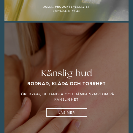
JULIA, PRODUKTSPECIALIST
2023-04-12 12:46
Känslig hud
RODNAD, KLÅDA OCH TORRHET
FÖREBYGG, BEHANDLA OCH DÄMPA SYMPTOM PÅ
KÄNSLIGHET
LÄS MER