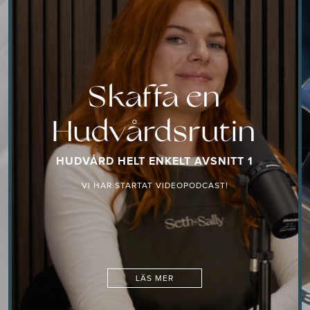
Skaffa en
Hudvårdsrutin
HUDVÅRD HELT ENKELT AVSNITT 1
VI HAR STARTAT VIDEOPODCAST!
LÄS MER