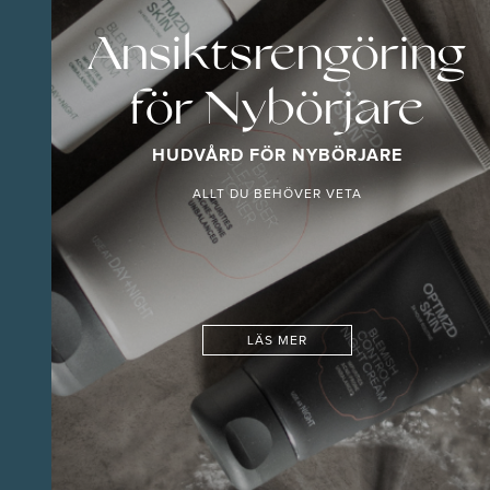
Ansiktsrengöring
för Nybörjare
HUDVÅRD FÖR NYBÖRJARE
ALLT DU BEHÖVER VETA
LÄS MER