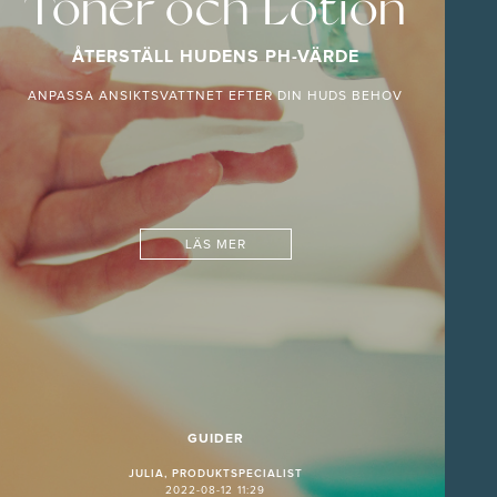
Toner och Lotion
ÅTERSTÄLL HUDENS PH-VÄRDE
ANPASSA ANSIKTSVATTNET EFTER DIN HUDS BEHOV
LÄS MER
GUIDER
JULIA, PRODUKTSPECIALIST
2022-08-12 11:29