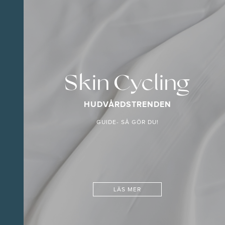
Skin Cycling
HUDVÅRDSTRENDEN
GUIDE- SÅ GÖR DU!
LÄS MER