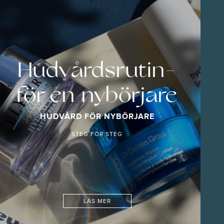
Hudvårdsrutin-
för en nybörjare
HUDVÅRD FÖR NYBÖRJARE
STEG FÖR STEG
LÄS MER