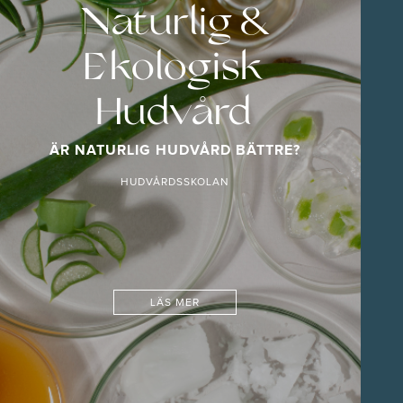
Naturlig &
Ekologisk
Hudvård
ÄR NATURLIG HUDVÅRD BÄTTRE?
HUDVÅRDSSKOLAN
LÄS MER