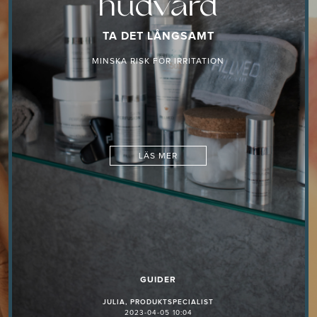
hudvård
TA DET LÅNGSAMT
MINSKA RISK FÖR IRRITATION
LÄS MER
GUIDER
JULIA, PRODUKTSPECIALIST
2023-04-05 10:04