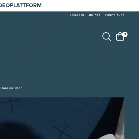
IDEOPLATTFORM
LOGGA IN
OM OSS
KUNDTJÄNST
0
l lära dig mer.