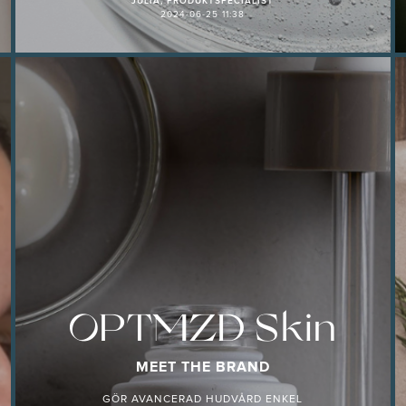
JULIA, PRODUKTSPECIALIST
2024-06-25 11:38
OPTMZD Skin
MEET THE BRAND
GÖR AVANCERAD HUDVÅRD ENKEL