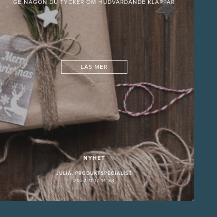
GE NÅGON DU TYCKER OM HUDVÅRDANDE KLAPPAR
LÄS MER
NYHET
JULIA, PRODUKTSPECIALIST
2022-11-17 14:33