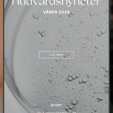
Hudvårdsnyheter
VÅREN 2024
LÄS MER
NYHET