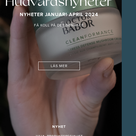
Hudvårdsnyheter
NYHETER JANUARI-APRIL 2024
FÅ KOLL PÅ DET SENASTE
LÄS MER
NYHET