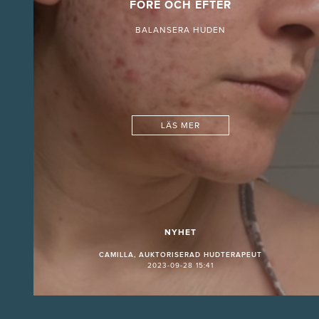
FÖRE OCH EFTER
BALANSERA HUDEN
LÄS MER
NYHET
CAMILLA, AUKTORISERAD HUDTERAPEUT
2023-09-28 15:41