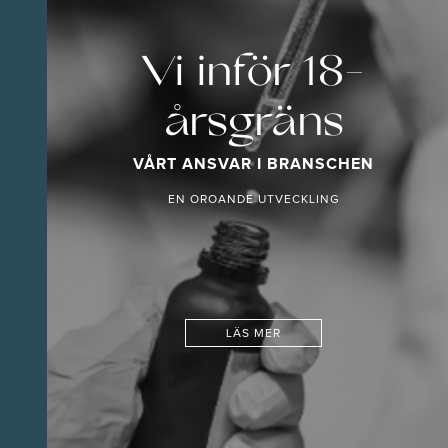
Vi inför 18-
årsgräns
VÅRT ANSVAR I BRANSCHEN
EN OROANDE UTVECKLING
LÄS MER