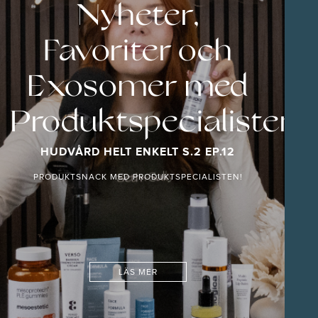
Nyheter,
Favoriter och
!
Exosomer med
Produktspecialisten
HUDVÅRD HELT ENKELT S.2 EP.12
PRODUKTSNACK MED PRODUKTSPECIALISTEN!
LÄS MER