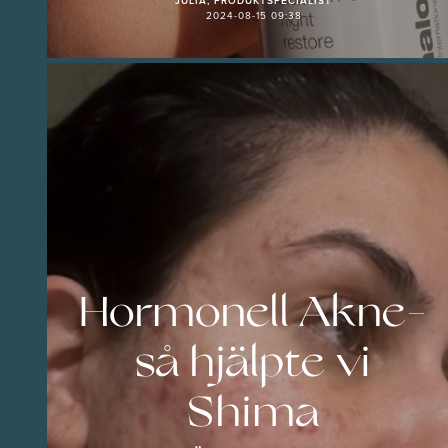
JULIA, PRODUKTSPECIALIST
2024-08-15 09:38
Hormonell Akne-
så hjälpte vi
Shima