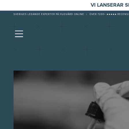
VI LANSERAR 
SVERIGES LEDANDE EXPERTER PÅ HUDVÅRD ONLINE
|
ÖVER 7200+ ★★★★★ RECENSI