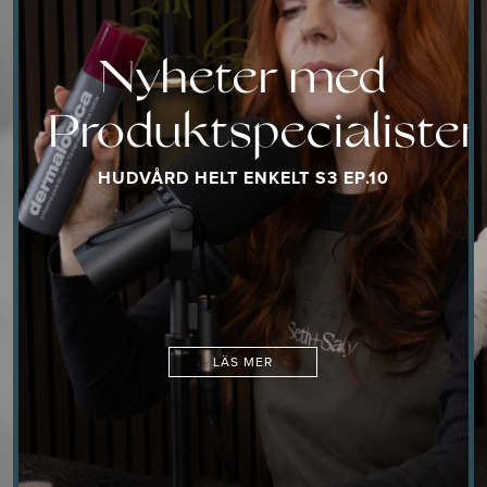
Nyheter med
Produktspecialisten
HUDVÅRD HELT ENKELT S3 EP.10
LÄS MER