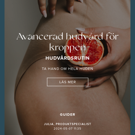
Avancerad hudvård för
kroppen
HUDVÅRDSRUTIN
TA HAND OM HELA HUDEN
LÄS MER
GUIDER
JULIA, PRODUKTSPECIALIST
2024-05-07 11:35