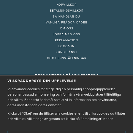
KÖPVILLKOR
BETALNINGSVILLKOR
SÅ HANDLAR DU
VANLIGA FRÅGOR ORDER
OM OSS
JOBBA MED OSS
REKLAMATION
LOGGA IN
KUNDTJÄNST
COOKIE-INSTÄLLNINGAR
PRENUMERERA PÅ NYHETSBREV
VI SKRÄDDARSYR DIN UPPLEVELSE
Vi använder cookies för att ge dig en personlig shoppingupplevelse,
personanpassad annonsering och för hålla våra webbplatser tillförlitliga
och säkra. För detta ändamål samlar vi in information om användarna,
deras mönster och deras enheter.
Genom att ge min e-post, accepterar jag Seth och Sally
integritetspolicy
Klicka på "Okej" om du tillåter alla cookies eller välj vilka cookies du tillåter
De uppgifter du matar in kommer endast användas till våra nyhetsbrev.
och vilka du vill stänga av genom att klicka på "Inställningar" nedan.