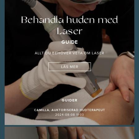
Behandla huden med
Laser
GUIDE
ALLT DU BEHÖVER VETA OM LASER
LÄS MER
GUIDER
CAMILLA, AUKTORISERAD HUDTERAPEUT
2024-08-08 11:03