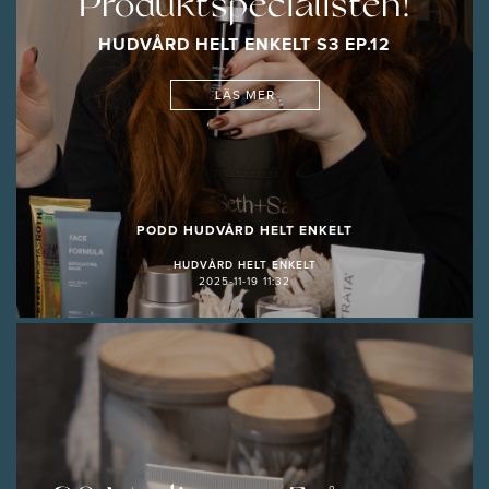
Produktspecialisten!
HUDVÅRD HELT ENKELT S3 EP.12
LÄS MER
PODD HUDVÅRD HELT ENKELT
HUDVÅRD HELT ENKELT
2025-11-19 11:32