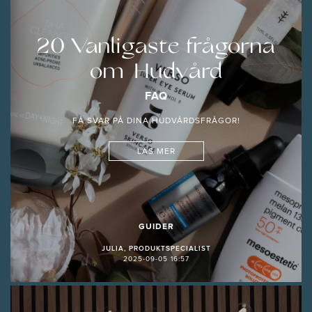
20 Vanligaste frågorna
om Hudvård
FAQ
FÅ SVAR PÅ DINA HUDVÅRDSFRÅGOR!
LÄS MER
GUIDER
JULIA, PRODUKTSPECIALIST
2025-09-05 16:57