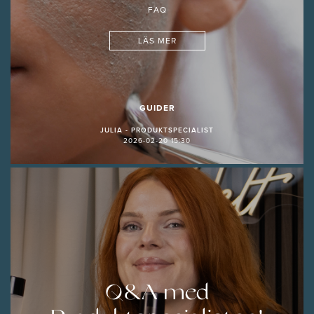
FAQ
LÄS MER
GUIDER
JULIA - PRODUKTSPECIALIST
2026-02-20 15:30
Q&A med