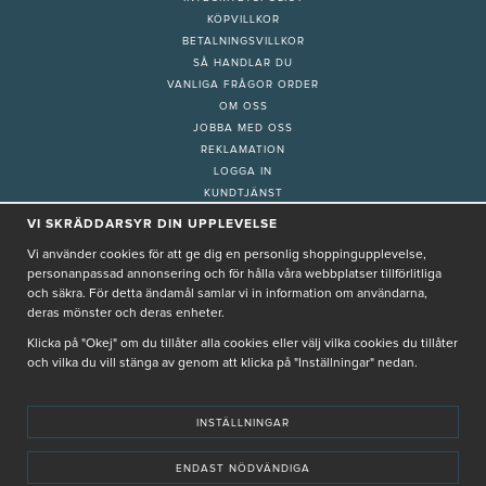
KÖPVILLKOR
BETALNINGSVILLKOR
SÅ HANDLAR DU
VANLIGA FRÅGOR ORDER
OM OSS
JOBBA MED OSS
REKLAMATION
LOGGA IN
KUNDTJÄNST
COOKIE-INSTÄLLNINGAR
VI SKRÄDDARSYR DIN UPPLEVELSE
Vi använder cookies för att ge dig en personlig shoppingupplevelse,
personanpassad annonsering och för hålla våra webbplatser tillförlitliga
PRENUMERERA PÅ NYHETSBREV
och säkra. För detta ändamål samlar vi in information om användarna,
deras mönster och deras enheter.
Klicka på "Okej" om du tillåter alla cookies eller välj vilka cookies du tillåter
och vilka du vill stänga av genom att klicka på "Inställningar" nedan.
Genom att ge min e-post, accepterar jag Seth och Sally
integritetspolicy
De uppgifter du matar in kommer endast användas till våra nyhetsbrev.
INSTÄLLNINGAR
ENDAST NÖDVÄNDIGA