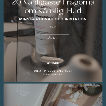
20 Vanligaste Frågorna
om Känslig Hud
MINSKA RODNAD OCH IRRITATION
FAQ
LÄS MER
GUIDER
JULIA - PRODUKTSPECIALIST
2025-09-16 14:31