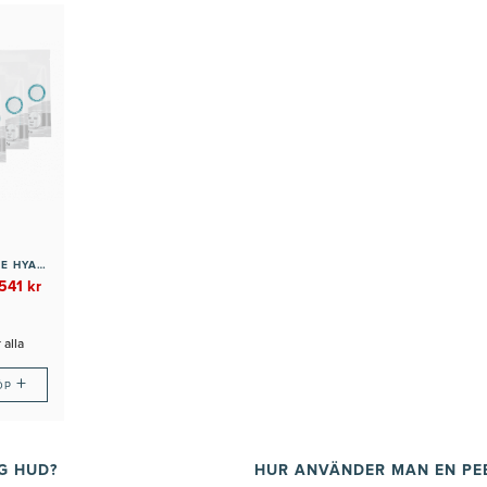
RESTORE PURE HYALURONIC ACID MASK 4-PACK
541 kr
 alla
+
ÖP
G HUD?
HUR ANVÄNDER MAN EN PEE