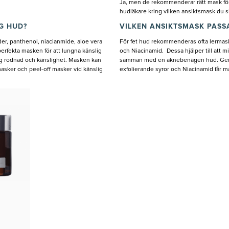
Ja, men de rekommenderar rätt mask för
hudläkare kring vilken ansiktsmask du 
G HUD?
VILKEN ANSIKTSMASK PASS
er, panthenol, niacianmide, aloe vera
För fet hud rekommenderas ofta lermask
erfekta masken för att lungna känslig
och Niacinamid. Dessa hjälper till att 
lig rodnad och känslighet. Masken kan
samman med en aknebenägen hud. Genom
masker och peel-off masker vid känslig
exfolierande syror och Niacinamid får ma