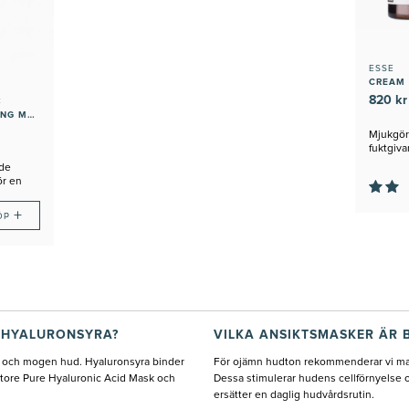
ESSE
CREAM
820 kr
C
PURE RENEWING MASK
Mjukgör
fuktgiv
alla hud
de
ör en
 hud
+
ÖP
 HYALURONSYRA?
VILKA ANSIKTSMASKER ÄR 
tig och mogen hud. Hyaluronsyra binder
För ojämn hudton rekommenderar vi mas
store Pure Hyaluronic Acid Mask och
Dessa stimulerar hudens cellförnyelse o
ersätter en daglig hudvårdsrutin.