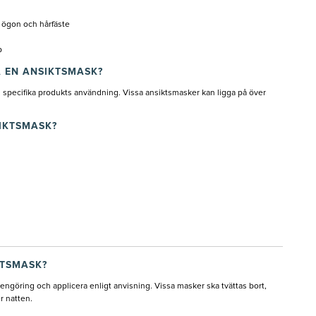
k ögon och hårfäste
p
 EN ANSIKTSMASK?
in specifika produkts användning. Vissa ansiktsmasker kan ligga på över
IKTSMASK?
KTSMASK?
ngöring och applicera enligt anvisning. Vissa masker ska tvättas bort,
r natten.