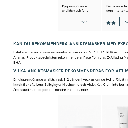
Djuprengörande
Detoxande le
ansiktsmask för en
som inte torka
acnebenägen hud
huden
+
KÖP
K
KAN DU REKOMMENDERA ANSIKTSMASKER MED EXFO
Exfolierande ansiktsmasker innehåller syror som AHA, BHA, PHA och Enz
Ananas. Produktspecialisten rekommenderar Face Formulas Exfoliating M
BHA!
VILKA ANSIKTSMASKER REKOMMENDERAS FÖR ATT 
En djuprengörande ansiktsmask 1–2 gånger i veckan kan ge tydlig förbättr
innehåller ofta Lera, Salicylsyra, Niacinamid och Aktivt Kol. Glöm inte bort 
återfuktad hud blir porerna mindre framträdande!