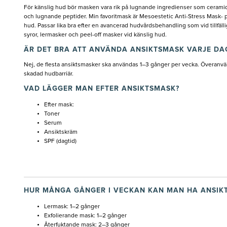
För känslig hud bör masken vara rik på lugnande ingredienser som ceramid
och lugnande peptider. Min favoritmask är Mesoestetic Anti-Stress Mask- p
hud. Passar lika bra efter en avancerad hudvårdsbehandling som vid tillfäll
syror, lermasker och peel-off masker vid känslig hud.
ÄR DET BRA ATT ANVÄNDA ANSIKTSMASK VARJE DA
Nej, de flesta ansiktsmasker ska användas 1–3 gånger per vecka. Överanv
skadad hudbarriär.
VAD LÄGGER MAN EFTER ANSIKTSMASK?
Efter mask:
Toner
Serum
Ansiktskräm
SPF (dagtid)
HUR MÅNGA GÅNGER I VECKAN KAN MAN HA ANSIK
Lermask: 1–2 gånger
Exfolierande mask: 1–2 gånger
Återfuktande mask: 2–3 gånger