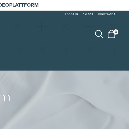
IDEOPLATTFORM
LOGGA IN
OM OSS
KUNDTJÄNST
0
om