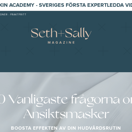
SKIN ACADEMY - SVERIGES FÖRSTA EXPERTLEDDA V
ONER - FRAKTFRITT
0 Vanligaste frågorna 
Ansiktsmasker
BOOSTA EFFEKTEN AV DIN HUDVÅRDSRUTIN