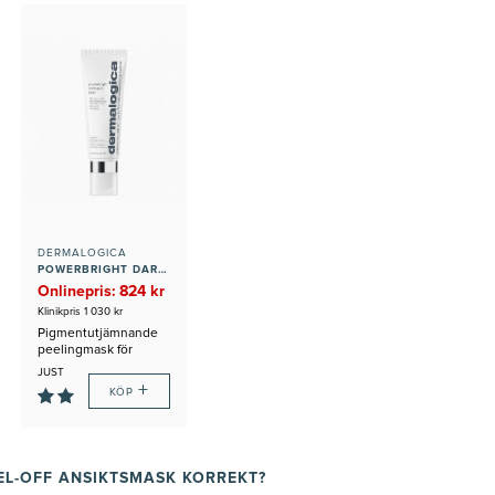
DERMALOGICA
POWERBRIGHT DARK SPOT PEEL
Onlinepris: 824 kr
Klinikpris 1 030 kr
Pigmentutjämnande
peelingmask för
hemmabruk
JUST
+
NU:
KÖP
GÅVA
PÅ
KÖPET
L-OFF ANSIKTSMASK KORREKT?