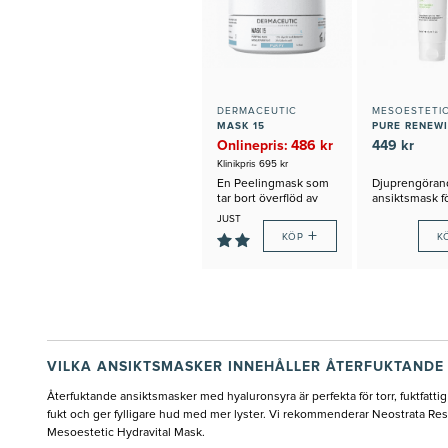
DERMACEUTIC
MESOESTETI
MASK 15
Onlinepris: 486 kr
449 kr
Klinikpris 695 kr
En Peelingmask som
Djuprengöran
tar bort överflöd av
ansiktsmask f
talg och drar ihop
acnebenägen
JUST
porer.
+
NU:
KÖP
K
30%
RABATT
VILKA ANSIKTSMASKER INNEHÅLLER ÅTERFUKTANDE
Återfuktande ansiktsmasker med hyaluronsyra är perfekta för torr, fuktfat
fukt och ger fylligare hud med mer lyster. Vi rekommenderar Neostrata Re
Mesoestetic Hydravital Mask.