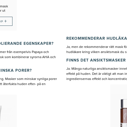
rmask
r ut
+
ÖP
REKOMMENDERAR HUDLÄKA
LIERANDE EGENSKAPER?
Ja, men de rekommenderar rätt mask för
ymer från exempelvis Papaya och
hudläkare kring vilken ansiktsmask du 
ask som kombinerar syrorna AHA och
FINNS DET ANSIKTSMASKER
Ja. Många naturliga ansiktsmasker innehå
MINSKA PORER?
effekt på huden. Det är viktigt att man i
ing. Masker som minskar synliga porer
ingrediensernas effekt och koncentrati
att återfukta huden efter- på en