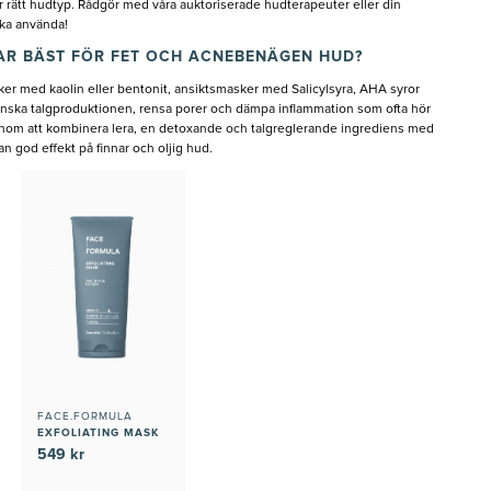
 rätt hudtyp. Rådgör med våra auktoriserade hudterapeuter eller din
ska använda!
AR BÄST FÖR FET OCH ACNEBENÄGEN HUD?
er med kaolin eller bentonit, ansiktsmasker med Salicylsyra, AHA syror
minska talgproduktionen, rensa porer och dämpa inflammation som ofta hör
 att kombinera lera, en detoxande och talgreglerande ingrediens med
n god effekt på finnar och oljig hud.
FACE.FORMULA
EXFOLIATING MASK
549 kr