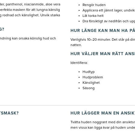
er, panthenol, niacianmide, aloe vera
Rengör huden
erfekta masken för att lungna känslig
Applicera ett jämnt lager, undvi
ig rodnad och känslighet. Unvik starka
Låt torka helt
Dra försiktigt av nedifrån och up
G?
HUR LÄNGE KAN MAN HA PÅ
ändning kan orsaka könslig hud och
Vanligtvis 10–20 minuter. Det står på d
natten.
HUR VÄLJER MAN RÄTT ANS
Identifiera:
Hudtyp
Hudproblem
Känslighet
Säsong
TSMASK?
HUR LÄGGER MAN EN ANSI
Tvätta huden noggrant med din ansiktsre
men vissa kan ligga kvar på huden unde