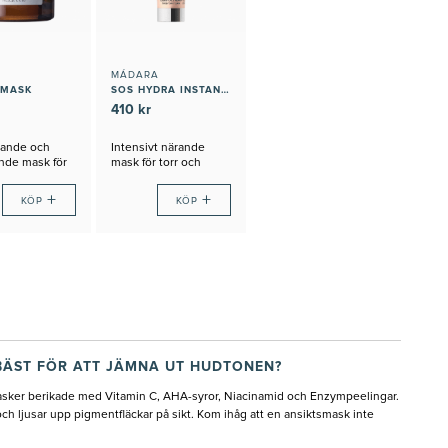
MÁDARA
 MASK
SOS HYDRA INSTANT MOISTURE + RADIANCE MASK
410 kr
ande och
Intensivt närande
ande mask för
mask för torr och
typer
känslig hud
+
+
KÖP
KÖP
BÄST FÖR ATT JÄMNA UT HUDTONEN?
ker berikade med Vitamin C, AHA-syror, Niacinamid och Enzympeelingar.
ch ljusar upp pigmentfläckar på sikt. Kom ihåg att en ansiktsmask inte