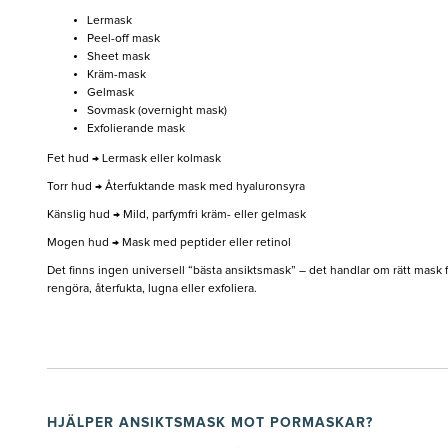
Lermask
Peel-off mask
Sheet mask
Kräm-mask
Gelmask
Sovmask (overnight mask)
Exfolierande mask
Fet hud → Lermask eller kolmask
Torr hud → Återfuktande mask med hyaluronsyra
Känslig hud → Mild, parfymfri kräm- eller gelmask
Mogen hud → Mask med peptider eller retinol
Det finns ingen universell “bästa ansiktsmask” – det handlar om rätt mask fö
rengöra, återfukta, lugna eller exfoliera.
HJÄLPER ANSIKTSMASK MOT PORMASKAR?