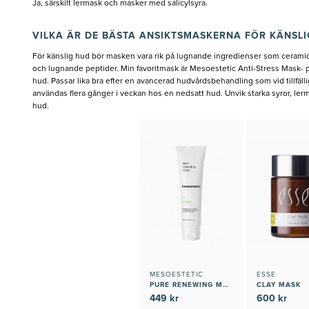
Ja, särskilt lermask och masker med salicylsyra.
VILKA ÄR DE BÄSTA ANSIKTSMASKERNA FÖR KÄNSLI
För känslig hud bör masken vara rik på lugnande ingredienser som ceramid
och lugnande peptider. Min favoritmask är Mesoestetic Anti-Stress Mask- p
hud. Passar lika bra efter en avancerad hudvårdsbehandling som vid tillfäl
användas flera gånger i veckan hos en nedsatt hud. Unvik starka syror, ler
hud.
MESOESTETIC
ESSE
PURE RENEWING MASK
CLAY MASK
449 kr
600 kr