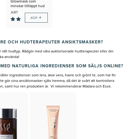
Glowmask som
minskar tilltäppt hud
JUST
+
NU:
KÖP
GÅVA
PÅ
KÖPET
RE OCH HUDTERAPEUTER ANSIKTSMASKER?
 rätt hudtyp. Rådgör med våra auktoriserade hudterapeuter eller din
ska använda!
 MED NATURLIGA INGREDIENSER SOM SÄLJS ONLINE?
ller ingredienser som lera, aloe vera, havre och grönt te, som har fin
nte gör sina ansiktsmasker själv hemma, då det är svårt att kontrollera
on, samt hur ren produkten är. Vi rekommenderar Mádara och Esse.