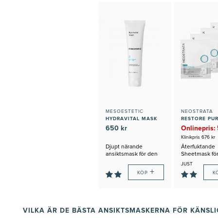
MESOESTETIC
NEOSTRATA
HYDRAVITAL MASK
650 kr
Onlinepris: 
Klinikpris 676 kr
Djupt närande
Återfuktande
ansiktsmask för den
Sheetmask för
fuktfattiga huden
hudtyper
JUST
+
NU:
KÖP
K
20%
RABATT
VILKA ÄR DE BÄSTA ANSIKTSMASKERNA FÖR KÄNSLI