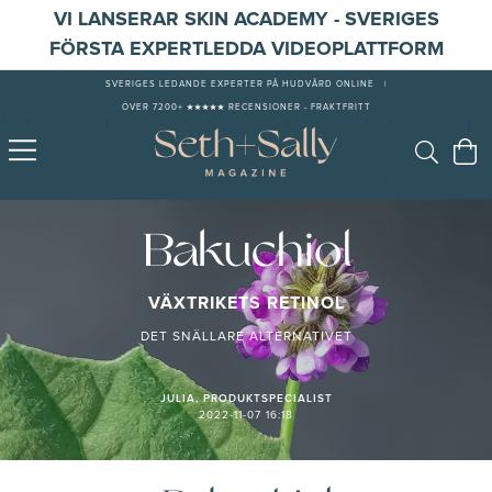
VI LANSERAR SKIN ACADEMY - SVERIGES
FÖRSTA EXPERTLEDDA VIDEOPLATTFORM
SVERIGES LEDANDE EXPERTER PÅ HUDVÅRD ONLINE
|
ÖVER 7200+ ★★★★★ RECENSIONER - FRAKTFRITT
Bakuchiol
VÄXTRIKETS RETINOL
DET SNÄLLARE ALTERNATIVET
JULIA, PRODUKTSPECIALIST
2022-11-07 16:18