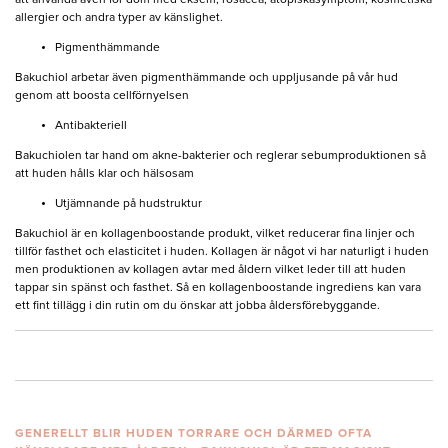
att använda även för dom med eksem, rosacea, atopiskasymptom, kosmetiska
allergier och andra typer av känslighet.
Pigmenthämmande
Bakuchiol arbetar även pigmenthämmande och uppljusande på vår hud
genom att boosta cellförnyelsen
Antibakteriell
Bakuchiolen tar hand om akne-bakterier och reglerar sebumproduktionen så
att huden hålls klar och hälsosam
Utjämnande på hudstruktur
Bakuchiol är en kollagenboostande produkt, vilket reducerar fina linjer och
tillför fasthet och elasticitet i huden. Kollagen är något vi har naturligt i huden
men produktionen av kollagen avtar med åldern vilket leder till att huden
tappar sin spänst och fasthet. Så en kollagenboostande ingrediens kan vara
ett fint tillägg i din rutin om du önskar att jobba åldersförebyggande.
GENERELLT BLIR HUDEN TORRARE OCH DÄRMED OFTA