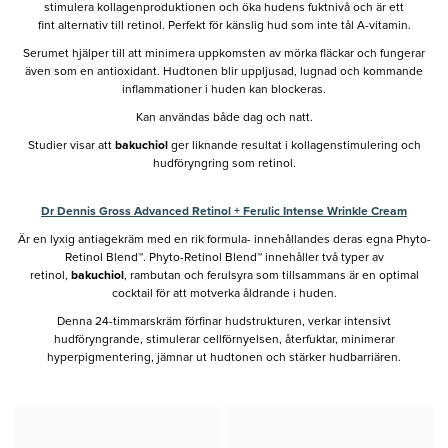
stimulera kollagenproduktionen och öka hudens fuktnivå och är ett
fint alternativ till retinol. Perfekt för känslig hud som inte tål A-vitamin.
Serumet hjälper till att minimera uppkomsten av mörka fläckar och fungerar
även som en antioxidant. Hudtonen blir uppljusad, lugnad och kommande
inflammationer i huden kan blockeras.
Kan användas både dag och natt.
Studier visar att
bakuchiol
ger liknande resultat i kollagenstimulering och
hudföryngring som retinol.
Dr Dennis Gross Advanced Retinol + Ferulic Intense Wrinkle Cream
Är en lyxig antiagekräm med en rik formula- innehållandes deras egna Phyto-
Retinol Blend™. Phyto-Retinol Blend™ innehåller två typer av
retinol,
bakuchiol
, rambutan och ferulsyra som tillsammans är en optimal
cocktail för att motverka åldrande i huden.
Denna 24-timmarskräm förfinar hudstrukturen, verkar intensivt
hudföryngrande, stimulerar cellförnyelsen, återfuktar, minimerar
hyperpigmentering, jämnar ut hudtonen och stärker hudbarriären.