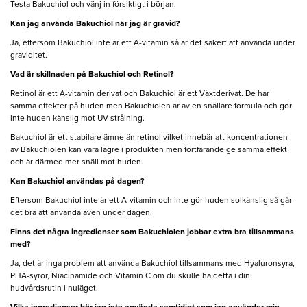
Testa Bakuchiol och vänj in försiktigt i början.
Kan jag använda Bakuchiol när jag är gravid?
Ja, eftersom Bakuchiol inte är ett A-vitamin så är det säkert att använda under
graviditet.
Vad är skillnaden på Bakuchiol och Retinol?
Retinol är ett A-vitamin derivat och Bakuchiol är ett Växtderivat. De har
samma effekter på huden men Bakuchiolen är av en snällare formula och gör
inte huden känslig mot UV-strålning.
Bakuchiol är ett stabilare ämne än retinol vilket innebär att koncentrationen
av Bakuchiolen kan vara lägre i produkten men fortfarande ge samma effekt
och är därmed mer snäll mot huden.
Kan Bakuchiol användas på dagen?
Eftersom Bakuchiol inte är ett A-vitamin och inte gör huden solkänslig så går
det bra att använda även under dagen.
Finns det några ingredienser som Bakuchiolen jobbar extra bra tillsammans
med?
Ja, det är inga problem att använda Bakuchiol tillsammans med Hyaluronsyra,
PHA-syror, Niacinamide och Vitamin C om du skulle ha detta i din
hudvårdsrutin i nuläget.