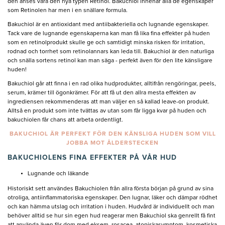
den anses vara den nya typen Retinol. Bakuchiol innehar alla de egenskaper
som Retinolen har men i en snällare formula.
Bakuchiol är en antioxidant med antiibakteriella och lugnande egenskaper.
Tack vare de lugnande egenskaperna kan man få lika fina effekter på huden
som en retinolprodukt skulle ge och samtidigt minska risken för irritation,
rodnad och torrhet som retinolannars kan leda till. Bakuchiol är den naturliga
och snälla sortens retinol kan man säga - perfekt även för den lite känsligare
huden!
Bakuchiol går att finna i en rad olika hudprodukter, alltifrån rengöringar, peels,
serum, krämer till ögonkrämer. För att få ut den allra mesta effekten av
ingrediensen rekommenderas att man väljer en så kallad leave-on produkt.
Alltså en produkt som inte tvättas av utan som får ligga kvar på huden och
bakuchiolen får chans att arbeta ordentligt.
BAKUCHIOL ÄR PERFEKT FÖR DEN KÄNSLIGA HUDEN SOM VILL
JOBBA MOT ÅLDERSTECKEN
BAKUCHIOLENS FINA EFFEKTER PÅ VÅR HUD
Lugnande och läkande
Historiskt sett användes Bakuchiolen från allra första början på grund av sina
otroliga, antiinflammatoriska egenskaper. Den lugnar, läker och dämpar rödhet
och kan hämma utslag och irritation i huden. Hudvård är individuellt och man
behöver alltid se hur sin egen hud reagerar men Bakuchiol ska genrellt få fint