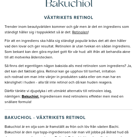
Bakuchiol
VÄXTRIKETS RETINOL
Trender inom beautyvärlden kommer och går men är det en ingrediens som
ständigt håller sig i toppskiktet så är det:
Retinolen
!
För att en ingrediens ska hålla sig ständigt populär krävs det att den håller
vad den lovar och ger resultat. Retinolen är utan tvekan en sådan ingrediens.
Som bekant kan den göra mycket gott för vår hud: allt ifrån att behandla akne
till att motverka ålderstecken.
Så finns det egentligen någon baksida alls med retinolen som ingrediens? Ja,
det kan det faktiskt göra. Retinol kan ge upphov till torrhet, irritation
och rodnad om man inte vänjer in produkten sakta eller om man har en
känslighet i huden - alla tål inte retinol och då kan huden reagera.
Därför tänkte vi djupdyka i ett utmärkt alternativ till retinolen idag,
nämligen:
Bakuchiol.
Ingrediensen med retinolens effekter men med en
snällare formula!
BAKUCHIOL - VÄXTRIKETS RETINOL
Bakuchiol är en olja som är framställt av frön och löv från växten Bachi.
Bakuchiol är den nya topp-ingrediensen när man vill jobba på åldrad hud då