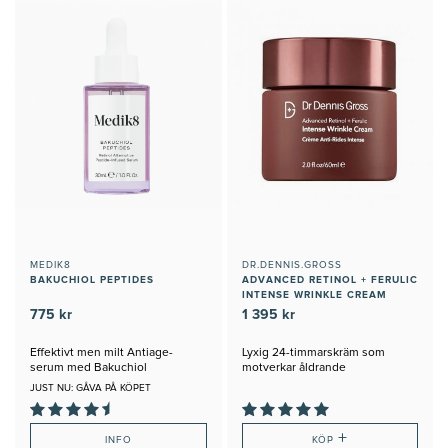
MEDIK8
DR.DENNIS.GROSS
BAKUCHIOL PEPTIDES
ADVANCED RETINOL + FERULIC
INTENSE WRINKLE CREAM
775 kr
1 395 kr
Effektivt men milt Antiage-
Lyxig 24-timmarskräm som
serum med Bakuchiol
motverkar åldrande
JUST NU: GÅVA PÅ KÖPET
+
INFO
KÖP