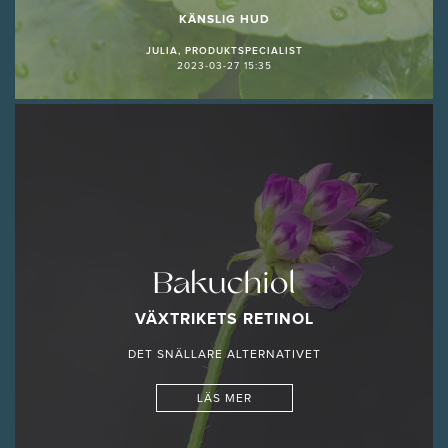
KÄNSLIG HUD
JULIA, PRODUKTSPECIALIST
2023-03-27 15:35
Bakuchiol
VÄXTRIKETS RETINOL
DET SNÄLLARE ALTERNATIVET
LÄS MER