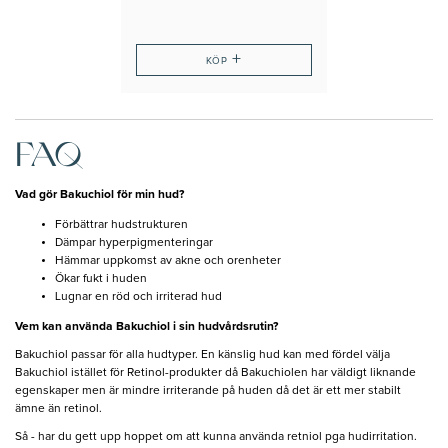
spänst
+
KÖP
FAQ
Vad gör Bakuchiol för min hud?
Förbättrar hudstrukturen
Dämpar hyperpigmenteringar
Hämmar uppkomst av akne och orenheter
Ökar fukt i huden
Lugnar en röd och irriterad hud
Vem kan använda Bakuchiol i sin hudvårdsrutin?
Bakuchiol passar för alla hudtyper. En känslig hud kan med fördel välja
Bakuchiol istället för Retinol-produkter då Bakuchiolen har väldigt liknande
egenskaper men är mindre irriterande på huden då det är ett mer stabilt
ämne än retinol.
Så - har du gett upp hoppet om att kunna använda retniol pga hudirritation.