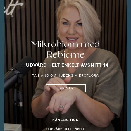
Mikrobiom med
Rebiome
HUDVÅRD HELT ENKELT AVSNITT 14
TA HAND OM HUDENS MIKROFLORA
LÄS MER
KÄNSLIG HUD
HUDVÅRD HELT ENKELT