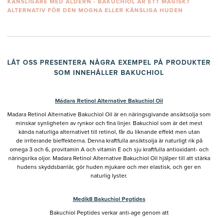
KÄNSLIGARE MED ÅLDERN - BAKUCHIOL ÄR ETT MAGISKT
ALTERNATIV FÖR DEN MOGNA ELLER KÄNSLIGA HUDEN
LÅT OSS PRESENTERA NÅGRA EXEMPEL PÅ PRODUKTER
SOM INNEHÅLLER BAKUCHIOL
Mádara Retinol Alternative Bakuchiol Oil
Madara Retinol Alternative Bakuchiol Oil är en näringsgivande ansiktsolja som
minskar synligheten av rynkor och fina linjer. Bakuchiol som är det mest
kända naturliga alternativet till retinol, får du liknande effekt men utan
de irriterande bieffekterna. Denna kraftfulla ansiktsolja är naturligt rik på
omega 3 och 6, provitamin A och vitamin E och sju kraftfulla antioxidant- och
näringsrika oljor. Madara Retinol Alternative Bakuchiol Oil hjälper till att stärka
hudens skyddsbarriär, gör huden mjukare och mer elastisk, och ger en
naturlig lyster.
Medik8 Bakuchiol Peptides
Bakuchiol Peptides verkar anti-age genom att