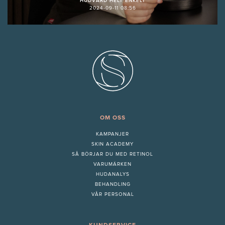
HUDVÅRD HELT ENKELT
2024-09-11 08:56
OM OSS
KAMPANJER
SKIN ACADEMY
S
Å BÖRJAR DU MED RETINOL
VARUMÄRKEN
HUDANALYS
BEHANDLING
VÅR PERSONAL