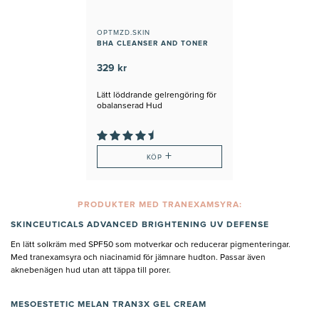
OPTMZD.SKIN
BHA CLEANSER AND TONER
329 kr
Lätt löddrande gelrengöring för
obalanserad Hud
+
KÖP
PRODUKTER MED TRANEXAMSYRA:
SKINCEUTICALS ADVANCED BRIGHTENING UV DEFENSE
En lätt solkräm med SPF50 som motverkar och reducerar pigmenteringar.
Med tranexamsyra och niacinamid för jämnare hudton. Passar även
aknebenägen hud utan att täppa till porer.
MESOESTETIC
MELAN TRAN3X GEL CREAM