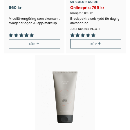
50 COLOR GUIDE
660 kr
Onlinepris: 769 kr
Klinikpris 1 099 kr
Micellärrengöring som skonsamt
Bredspektra solskydd för daglig
avlägsnar ögon & läpp-makeup
användning
JUST NU: 30% RABATT
+
+
KÖP
KÖP