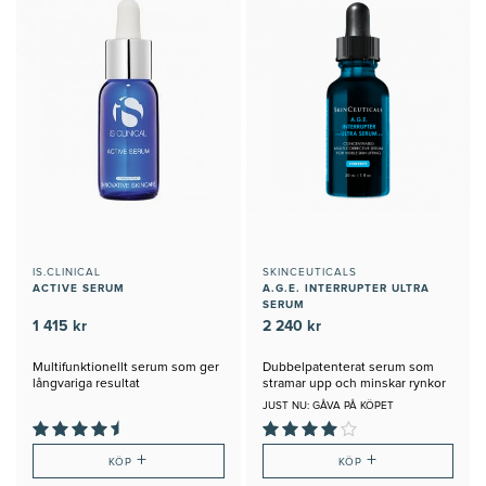
IS.CLINICAL
SKINCEUTICALS
ACTIVE SERUM
A.G.E. INTERRUPTER ULTRA
SERUM
1 415 kr
2 240 kr
Multifunktionellt serum som ger
Dubbelpatenterat serum som
långvariga resultat
stramar upp och minskar rynkor
JUST NU: GÅVA PÅ KÖPET
+
+
KÖP
KÖP