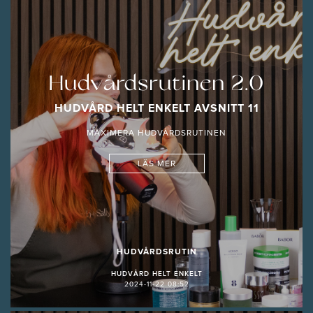
Hudvårdsrutinen 2.0
HUDVÅRD HELT ENKELT AVSNITT 11
MAXIMERA HUDVÅRDSRUTINEN
LÄS MER
HUDVÅRDSRUTIN
HUDVÅRD HELT ENKELT
2024-11-22 08:52