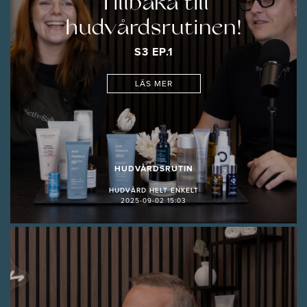
Tillbaka till
hudvårdsrutinen!
S3 EP.1
LÄS MER
HUDVÅRDSRUTIN
HUDVÅRD HELT ENKELT
2025-09-02 15:03