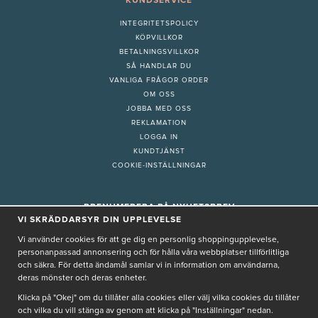
KUNDSERVICE
INTEGRITETSPOLICY
KÖPVILLKOR
BETALNINGSVILLKOR
SÅ HANDLAR DU
VANLIGA FRÅGOR ORDER
OM OSS
JOBBA MED OSS
REKLAMATION
LOGGA IN
KUNDTJÄNST
COOKIE-INSTÄLLNINGAR
PRENUMERERA PÅ NYHETSBREV
VI SKRÄDDARSYR DIN UPPLEVELSE
Vi använder cookies för att ge dig en personlig shoppingupplevelse,
personanpassad annonsering och för hålla våra webbplatser tillförlitliga
och säkra. För detta ändamål samlar vi in information om användarna,
deras mönster och deras enheter.
Genom att ge min e-post, accepterar jag Seth och Sally
integritetspolicy
Klicka på "Okej" om du tillåter alla cookies eller välj vilka cookies du tillåter
De uppgifter du matar in kommer endast användas till våra nyhetsbrev.
och vilka du vill stänga av genom att klicka på "Inställningar" nedan.