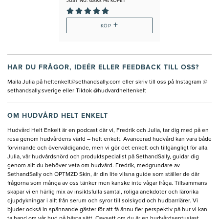
JUST NU: GÅVA PÅ KÖPET
+
KÖP
HAR DU FRÅGOR, IDEÉR ELLER FEEDBACK TILL OSS?
Maila Julia på
heltenkelt@sethandsally.com
eller skriv till oss på Instagram @
sethandsally.sverige eller Tiktok @hudvardheltenkelt
OM HUDVÅRD HELT ENKELT
Hudvård Helt Enkelt är en podcast där vi, Fredrik och Julia, tar dig med på en
resa genom hudvårdens värld – helt enkelt. Avancerad hudvård kan vara både
förvirrande och överväldigande, men vi gör det enkelt och tillgängligt för alla.
Julia, vår hudvårdsnörd och produktspecialist på SethandSally, guidar dig
genom allt du behöver veta om hudvård. Fredrik, medgrundare av
SethandSally och OPTMZD Skin, är din lite vilsna guide som ställer de där
frågorna som många av oss tänker men kanske inte vågar fråga. Tillsammans
skapar vi en härlig mix av insiktsfulla samtal, roliga anekdoter och lärorika
djupdykningar i allt från serum och syror till solskydd och hudbarriärer. Vi
bjuder också in spännande gäster för att få ännu fler perspektiv på hur vi kan
ta hand om vår hud på bästa sätt. Oavsett om du är en hudvårdsentusiast