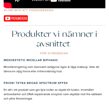
GLÖM INTE ATT PRENUMERERA:
Produkter vi nämner i
avsnittet
FÖR GYMVÄSKAN:
MESOESTETIC MICELLAR BIPHASIC
Micellärrengöring som skonsamt avlägsnar ögon & läpp-makeup. Utan att
lämna en oljig hinna eller irritera känslig hud.
PRIORI TETRA BROAD SPECTRUM SPF50
En allt i ett produkt som ger fyra nivåer av skydd till huden. Innehåller
antioxidanter och DNA-reparerande enzymer som skyddar mot fria radikaler
och yttre föroreningar.