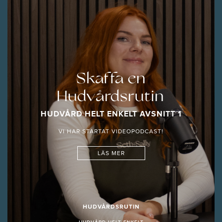
Skaffa en
Hudvårdsrutin
HUDVÅRD HELT ENKELT AVSNITT 1
VI HAR STARTAT VIDEOPODCAST!
LÄS MER
HUDVÅRDSRUTIN