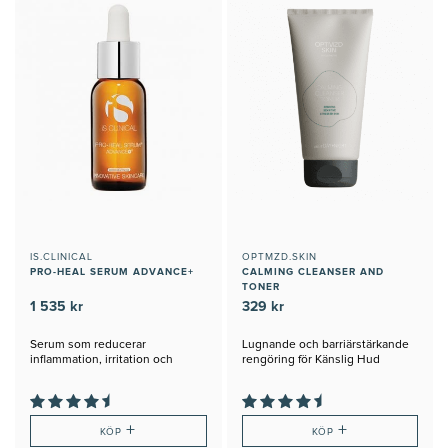
IS.CLINICAL
OPTMZD.SKIN
PRO-HEAL SERUM ADVANCE+
CALMING CLEANSER AND
TONER
1 535 kr
329 kr
Serum som reducerar
Lugnande och barriärstärkande
inflammation, irritation och
rengöring för Känslig Hud
infektion
+
+
KÖP
KÖP