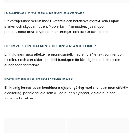
IS CLINICAL PRO-HEAL SERUM ADVANCE+
Ett korrigerande serum med C-vitamin och botaniska extrakt som lugnar,
stärker och skyddar huden. Motverkar inflammation, ljusar upp
postinflammatoriska hyperpigmenteringar och passar känslig hud.
OPTMZD SKIN CALMING CLEANSER AND TONER
En mild men ändå effektiv rengöringsmjölk med en 3-i-1-effekt som rengör,
exfolierar och återfuktar, speciellt framtagen för känslig hud och hud som
är benägen för rodnad.
FACE FORMULA EXFOLIATING MASK
En krämig lermask som kombinerar djuprengöring med skonsam men effektiv
exfoliering, perfekt för dig som vill ge huden ny lyster, klarare hud och
förbättrad struktur.