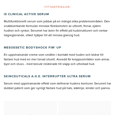
TITTARFRÅGOR:
IS CLINICAL ACTIVE SERUM
Multifunktionellt serum som jobbar på en mängd olika problemområden. Den
snabbverkande formulan minskar förekomsten av utbrott, finnar, ojämn
hudton och rynkor. Serumet har även fin effekt på hudstrukturen och verkar
talgreglerande, vilket hjälper till att minska glansig hud.
MESOESETIC BODYSHOCK FIM' UP
En uppstramande creme som smälter i kontakt med huden och bidrar till
fastare hud med en mer tonad siluett. Avsedd för kroppsområden som armar,
byst och stuss - med besvär relaterade till slapp och uttorkad hud.
SKINCEUTICALS A.G.E. INTERRUPTER ULTRA SERUM
Serum med uppstramande effekt som definerar hudens konturer. Serumet har
dubbel patent som ger synligt fastare hud på hals, käklinje, kinder och panna.