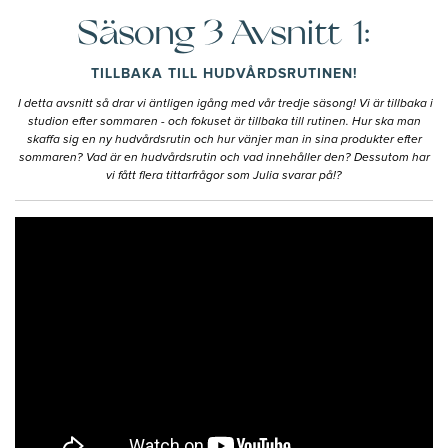
Säsong 3 Avsnitt 1:
TILLBAKA TILL HUDVÅRDSRUTINEN!
I detta avsnitt så drar vi äntligen igång med vår tredje säsong! Vi är tillbaka i
studion efter sommaren - och fokuset är tillbaka till rutinen. Hur ska man
skaffa sig en ny hudvårdsrutin och hur vänjer man in sina produkter efter
sommaren? Vad är en hudvårdsrutin och vad innehåller den? Dessutom har
vi fått flera tittarfrågor som Julia svarar på!?