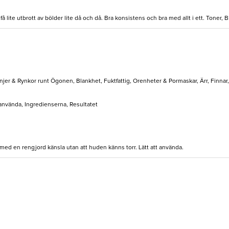
å lite utbrott av bölder lite då och då. Bra konsistens och bra med allt i ett. Toner,
injer & Rynkor runt Ögonen, Blankhet, Fuktfattig, Orenheter & Pormaskar, Ärr, Finnar,
 använda, Ingredienserna, Resultatet
ed en rengjord känsla utan att huden känns torr. Lätt att använda.