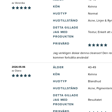
av
Veronika
KÖN
Kvinna
HUDTYP
Normal
HUDTILLSTÅND
Acne, Linjer & Ry
DETTA GILLADE
JAG MED
Textur, Enkelt at
PRODUKTEN
PRISVÄRD
Jag verkligen älskar denna cleanser! Den ren
kommer fortsätta använda!
2026-05-06
ÅLDER
40-49
av
Diana
KÖN
Kvinna
HUDTYP
Blandhud
HUDTILLSTÅND
Acne, Pigmenterin
DETTA GILLADE
JAG MED
Resultatet
PRODUKTEN
PRISVÄRD