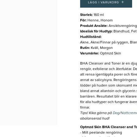
+
LÄGG I VARUKORG
Storlek
:
160 ml
För
:
Henne, Honom
Produkt Ansikte
:
Ansiktsrengöring
Idealisk för Hudtyp
:
Blandhud, Fe
Hudtillstånd
:
Akne, Akne/Finnar på ryggen, Blank
Rutin
:
Kväll, Morgon
Varumärke
:
Optmzd Skin
BHA Cleanser and Toner är en djup
rengör, exfolierar och återfuktar. De
att rensa igentäppta porer och fö
annat av salicylsyra. Rengöringens t
lödder på huden som skonsamt men
bland annat allantoin och glycerin 
barriären. Resultatet blir en klara
för alla hudtyper och fungerar äv
finnar.
Tips! Kika gärna på
Dag
/
Nattcre
obalanserad hud!
Optmzd Skin BHA Cleanser and T
- Milt peelande rengöring