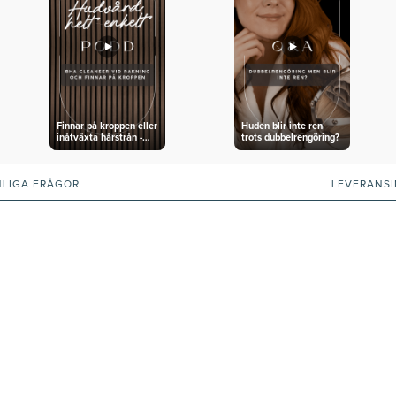
Finnar på kroppen eller
Huden blir inte ren
inåtväxta hårstrån -
trots dubbelrengöring?
bästa produkten
NLIGA FRÅGOR
LEVERANS