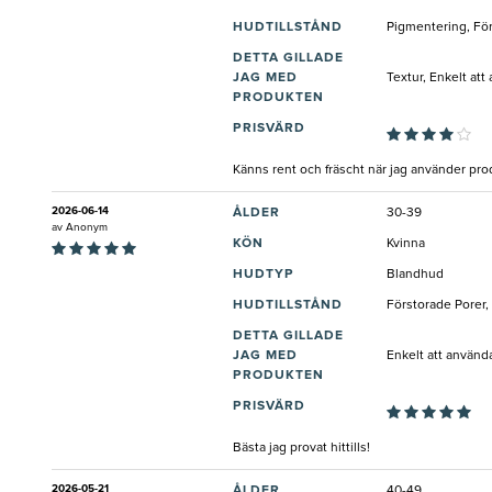
HUDTILLSTÅND
Pigmentering, För
DETTA GILLADE
JAG MED
Textur, Enkelt att
PRODUKTEN
PRISVÄRD
Känns rent och fräscht när jag använder prod
2026-06-14
ÅLDER
30-39
av
Anonym
KÖN
Kvinna
HUDTYP
Blandhud
HUDTILLSTÅND
Förstorade Porer,
DETTA GILLADE
JAG MED
Enkelt att använd
PRODUKTEN
PRISVÄRD
Bästa jag provat hittills!
2026-05-21
ÅLDER
40-49