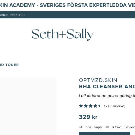
SKIN ACADEMY - SVERIGES FÖRSTA EXPERTLEDDA V
ONER - FRAKTFRITT
ND TONER
OPTMZD.SKIN
BHA CLEANSER AN
Lätt löddrande gelrengöring 
4,7 (38 Reviews)
329 kr
Finns i lager
Fri frakt
Ski