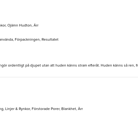
nkor, Ojämn Hudton, Ärr
t använda, Förpackningen, Resultatet
gör ordentligt på djupet utan att huden känns stram efteråt. Huden känns så ren, frä
g, Linjer & Rynkor, Förstorade Porer, Blankhet, Ärr