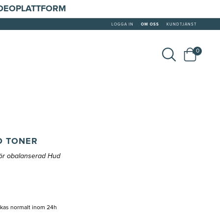
IDEOPLATTFORM
LOGGA IN
OM OSS
KUNDTJÄNST
0
D TONER
för obalanserad Hud
ckas normalt inom 24h