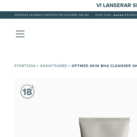
VI LANSERAR 
SVERIGES LEDANDE EXPERTER PÅ HUDVÅRD ONLINE
|
ÖVER 7200+ ★★★★★ RECENSI
/
/
OPTMZD.SKIN BHA CLEANSER A
STARTSIDA
ANSIKTSVÅRD