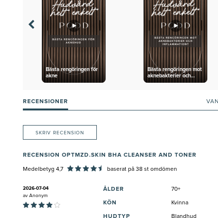
Bästa rengöringen för
Bästa rengöringen mot
akne
aknebakterier och
inflammation?
RECENSIONER
VA
SKRIV RECENSION
RECENSION OPTMZD.SKIN BHA CLEANSER AND TONER
Medelbetyg 4,7
baserat på
38
st omdömen
2026-07-04
ÅLDER
70+
av
Anonym
KÖN
Kvinna
HUDTYP
Blandhud