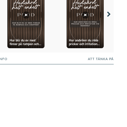
Hur blir du av med
Hur undviker du röda
finnar på rumpan och
prickar och irritation
kroppen?
vid rakning?
INFO
ATT TÄNKA PÅ