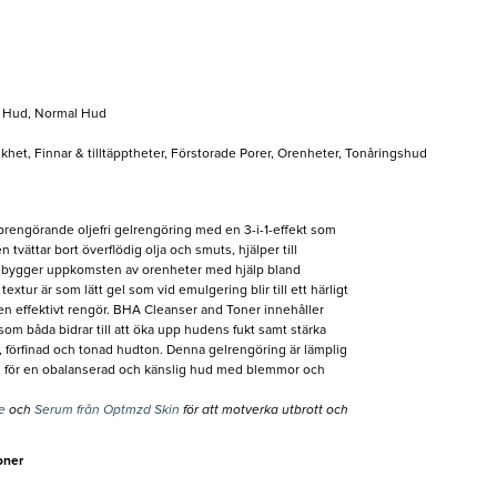
t Hud, Normal Hud
het, Finnar & tilltäpptheter, Förstorade Porer, Orenheter, Tonåringshud
rengörande oljefri gelrengöring med en 3-i-1-effekt som
n tvättar bort överflödig olja och smuts, hjälper till
rebygger uppkomsten av orenheter med hjälp bland
extur är som lätt gel som vid emulgering blir till ett härligt
 effektivt rengör. BHA Cleanser and Toner innehåller
som båda bidrar till att öka upp hudens fukt samt stärka
re, förfinad och tonad hudton. Denna gelrengöring är lämplig
en för en obalanserad och känslig hud med blemmor och
me
och
Serum från Optmzd Skin
för att motverka utbrott och
oner