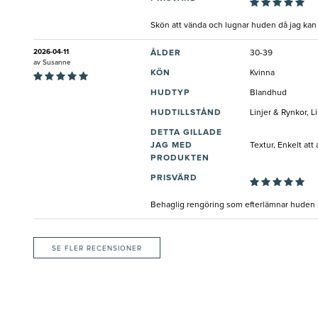
Skön att vända och lugnar huden då jag kan f
2026-04-11
ÅLDER
30-39
av
Susanne
KÖN
Kvinna
HUDTYP
Blandhud
HUDTILLSTÅND
Linjer & Rynkor, L
DETTA GILLADE
JAG MED
Textur, Enkelt att
PRODUKTEN
PRISVÄRD
Behaglig rengöring som efterlämnar huden m
SE FLER RECENSIONER