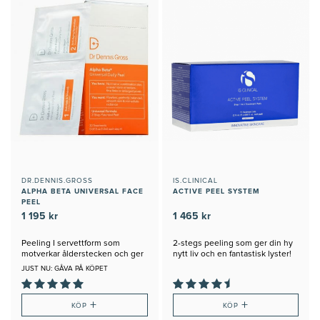
DR.DENNIS.GROSS
IS.CLINICAL
ALPHA BETA UNIVERSAL FACE
ACTIVE PEEL SYSTEM
PEEL
1 195 kr
1 465 kr
Peeling I servettform som
2-stegs peeling som ger din hy
motverkar ålderstecken och ger
nytt liv och en fantastisk lyster!
lyster
JUST NU: GÅVA PÅ KÖPET
+
+
KÖP
KÖP