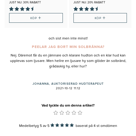
JUST NU: 30% RABATT
JUST NU: 20% RABATT
+
+
KÖP
KÖP
och sist men inte minst!
PEELAR JAG BORT MIN SOLBRÄNNA?
Nej. Däremot får du en jämnare och klarare hudton och en klar hud kan
upplevas som ljusare. Men hellre en ljusare hy som glöder än solbränd,
grådaskig hy, eller hur?
JOHANNA, AUKTORISERAD HUDTERAPEUT
2021-10-12 11:12
Vad tyckte du om denna artikel?
Medelbetyg 5
av
5
baserat på
4
st omdömen