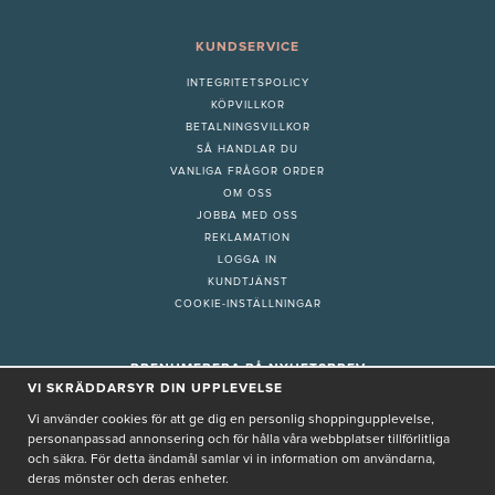
KUNDSERVICE
INTEGRITETSPOLICY
KÖPVILLKOR
BETALNINGSVILLKOR
SÅ HANDLAR DU
VANLIGA FRÅGOR ORDER
OM OSS
JOBBA MED OSS
REKLAMATION
LOGGA IN
KUNDTJÄNST
COOKIE-INSTÄLLNINGAR
PRENUMERERA PÅ NYHETSBREV
VI SKRÄDDARSYR DIN UPPLEVELSE
Vi använder cookies för att ge dig en personlig shoppingupplevelse,
personanpassad annonsering och för hålla våra webbplatser tillförlitliga
och säkra. För detta ändamål samlar vi in information om användarna,
deras mönster och deras enheter.
Genom att ge min e-post, accepterar jag Seth och Sally
integritetspolicy