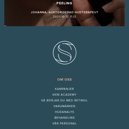
PEELING
JOHANNA, AUKTORISERAD HUDTERAPEUT
2021-10-12 11:12
OM OSS
KAMPANJER
SKIN ACADEMY
S
Å BÖRJAR DU MED RETINOL
VARUMÄRKEN
HUDANALYS
BEHANDLING
VÅR PERSONAL