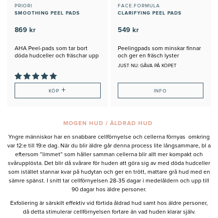
PRIORI
FACE.FORMULA
SMOOTHING PEEL PADS
CLARIFYING PEEL PADS
869 kr
549 kr
AHA Peel-pads som tar bort
Peelingpads som minskar finnar
döda hudceller och fräschar upp
och ger en fräsch lyster
huden
JUST NU: GÅVA PÅ KÖPET
+
KÖP
INFO
MOGEN HUD / ÅLDRAD HUD
Yngre människor har en snabbare cellförnyelse och cellerna förnyas omkring
var 12:e till 19:e dag. När du blir äldre går denna process lite långsammare, bl a
eftersom ”limmet” som håller samman cellerna blir allt mer kompakt och
svårupplösta. Det blir då svårare för huden att göra sig av med döda hudceller
som istället stannar kvar på hudytan och ger en trött, mattare grå hud med en
sämre spänst. I snitt tar cellförnyelsen 28-35 dagar i medelåldern och upp till
90 dagar hos äldre personer.
Exfoliering är särskilt effektiv vid förtida åldrad hud samt hos äldre personer,
då detta stimulerar cellförnyelsen fortare än vad huden klarar själv.