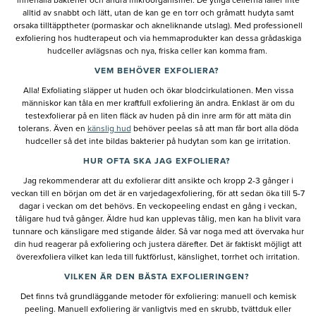
innehålla bakterier och andra mikroorganismer. De ytliga cellerna faller inte
alltid av snabbt och lätt, utan de kan ge en torr och gråmatt hudyta samt
orsaka tilltäpptheter (pormaskar och akneliknande utslag). Med professionell
exfoliering hos hudterapeut och via hemmaprodukter kan dessa grådaskiga
hudceller avlägsnas och nya, friska celler kan komma fram.
VEM BEHÖVER EXFOLIERA?
Alla! Exfoliating släpper ut huden och ökar blodcirkulationen. Men vissa
människor kan tåla en mer kraftfull exfoliering än andra. Enklast är om du
testexfolierar på en liten fläck av huden på din inre arm för att mäta din
tolerans. Även en
känslig hud
behöver peelas så att man får bort alla döda
hudceller så det inte bildas bakterier på hudytan som kan ge irritation.
HUR OFTA SKA JAG EXFOLIERA?
Jag rekommenderar att du exfolierar ditt ansikte och kropp 2-3 gånger i
veckan till en början om det är en varjedagexfoliering, för att sedan öka till 5-7
dagar i veckan om det behövs. En veckopeeling endast en gång i veckan,
tåligare hud två gånger. Äldre hud kan upplevas tålig, men kan ha blivit vara
tunnare och känsligare med stigande ålder. Så var noga med att övervaka hur
din hud reagerar på exfoliering och justera därefter. Det är faktiskt möjligt att
överexfoliera vilket kan leda till fuktförlust, känslighet, torrhet och irritation.
VILKEN ÄR DEN BÄSTA EXFOLIERINGEN?
Det finns två grundläggande metoder för exfoliering: manuell och kemisk
peeling. Manuell exfoliering är vanligtvis med en skrubb, tvättduk eller