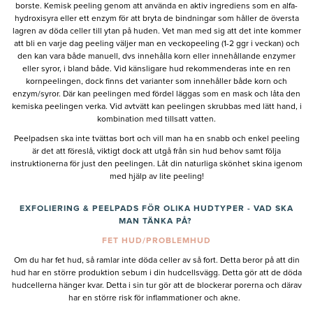
borste. Kemisk peeling genom att använda en aktiv ingrediens som en alfa-
hydroxisyra eller ett enzym för att bryta de bindningar som håller de översta
lagren av döda celler till ytan på huden. Vet man med sig att det inte kommer
att bli en varje dag peeling väljer man en veckopeeling (1-2 ggr i veckan) och
den kan vara både manuell, dvs innehålla korn eller innehållande enzymer
eller syror, i bland både. Vid känsligare hud rekommenderas inte en ren
kornpeelingen, dock finns det varianter som innehåller både korn och
enzym/syror. Där kan peelingen med fördel läggas som en mask och låta den
kemiska peelingen verka. Vid avtvätt kan peelingen skrubbas med lätt hand, i
kombination med tillsatt vatten.
Peelpadsen ska inte tvättas bort och vill man ha en snabb och enkel peeling
är det att föreslå, viktigt dock att utgå från sin hud behov samt följa
instruktionerna för just den peelingen. Låt din naturliga skönhet skina igenom
med hjälp av lite peeling!
EXFOLIERING & PEELPADS FÖR OLIKA HUDTYPER - VAD SKA
MAN TÄNKA PÅ?
FET HUD/PROBLEMHUD
Om du har fet hud, så ramlar inte döda celler av så fort. Detta beror på att din
hud har en större produktion sebum i din hudcellsvägg. Detta gör att de döda
hudcellerna hänger kvar. Detta i sin tur gör att de blockerar porerna och därav
har en större risk för inflammationer och akne.