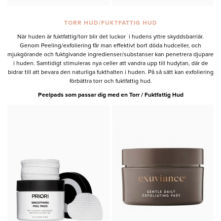
TORR HUD/FUKTFATTIG HUD
När huden är fuktfattig/torr blir det luckor i hudens yttre skyddsbarriär.
Genom Peeling/exfoliering får man effektivt bort döda hudceller, och
mjukgörande och fuktgivande ingredienser/substanser kan penetrera djupare
i huden. Samtidigt stimuleras nya celler att vandra upp till hudytan, där de
bidrar till att bevara den naturliga fukthalten i huden. På så sätt kan exfoliering
förbättra torr och fuktfattig hud.
Peelpads som passar dig med en Torr / Fuktfattig Hud