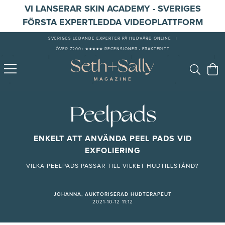
VI LANSERAR SKIN ACADEMY - SVERIGES
FÖRSTA EXPERTLEDDA VIDEOPLATTFORM
SVERIGES LEDANDE EXPERTER PÅ HUDVÅRD ONLINE
|
ÖVER 7200+ ★★★★★ RECENSIONER - FRAKTFRITT
Peelpads
ENKELT ATT ANVÄNDA PEEL PADS VID
EXFOLIERING
VILKA PEELPADS PASSAR TILL VILKET HUDTILLSTÅND?
JOHANNA, AUKTORISERAD HUDTERAPEUT
2021-10-12 11:12