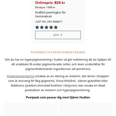
Onlinepris: 824 kr
Klinikpris 1 099 kr
Kraftfull peelingkur för
hemmabruk
JUST NU: 25% RABATT
+
KÖP
PIGMENT/HYPERPIGMENTERING
Om du har en hyperpigmentering i huden så gör exfoliering att du hjälper till
att snabbare få undan pigmenterade celler, och även underlättar för
pigmenthämmande ingredienser att penetrera.
Hyperpigmentering
orsakas av en ökning av melanin, det ämne i kroppen
som är ansvarig för färg (pigment). Vissa tillstånd, såsom graviditet eller
Addisons sjukdom (minskad funktion i binjuren), kan orsaka en ökad
produktion av melanin och hyperpigmentering.
Peelpads som passar dig med Ojämn Hudton