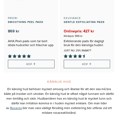
PRIORI
EXUVIANCE
SMOOTHING PEEL PADS
GENTLE EXFOLIATING PADS
869 kr
Onlinepris: 427 kr
Klinikpris 569 kr
AHA Peel-pads som tar bort
Exfolierande pads för dagligt
döda hudceller och fräschar upp
bruk för den känsliga huden
huden
JUST NU: 25% RABATT
+
+
KÖP
KÖP
KÄNSLIG HUD
En känslig hud behöver mycket omsorg och åtanke för att den ska må bra
både på insidan och utsidan. En känslig hud är oftast något tunnare och därför
mer ömtålig och skör. Hudbarriären hos en känslig hud är mycket tunn och
därför kan irritation komma in i huden mycket enklare. Om man lider
av
Rosacea
bör man vara väldigt försiktig men exfoliering bör utföras vid ett
mildare rosaceatillstånd.