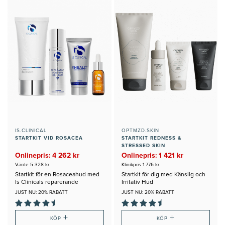
IS.CLINICAL
OPTMZD.SKIN
STARTKIT VID ROSACEA
STARTKIT REDNESS &
STRESSED SKIN
Onlinepris: 4 262 kr
Onlinepris: 1 421 kr
Värde 5 328 kr
Klinikpris 1 776 kr
Startkit för en Rosaceahud med
Startkit för dig med Känslig och
Is Clinicals reparerande
Irritativ Hud
produkter
JUST NU: 20% RABATT
JUST NU: 20% RABATT
+
+
KÖP
KÖP