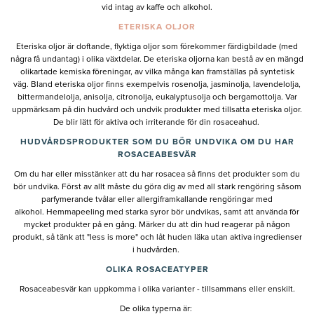
vid intag av kaffe och alkohol.
ETERISKA OLJOR
Eteriska oljor är doftande, flyktiga oljor som förekommer färdigbildade (med
några få undantag) i olika växtdelar. De eteriska oljorna kan bestå av en mängd
olikartade kemiska föreningar, av vilka många kan framställas på syntetisk
väg. Bland eteriska oljor finns exempelvis rosenolja, jasminolja, lavendelolja,
bittermandelolja, anisolja, citronolja, eukalyptusolja och bergamottolja. Var
uppmärksam på din hudvård och undvik produkter med tillsatta eteriska oljor.
De blir lätt för aktiva och irriterande för din rosaceahud.
HUDVÅRDSPRODUKTER SOM DU BÖR UNDVIKA OM DU HAR
ROSACEABESVÄR
Om du har eller misstänker att du har rosacea så finns det produkter som du
bör undvika. Först av allt måste du göra dig av med all stark rengöring såsom
parfymerande tvålar eller allergiframkallande rengöringar med
alkohol. Hemmapeeling med starka syror bör undvikas, samt att använda för
mycket produkter på en gång. Märker du att din hud reagerar på någon
produkt, så tänk att "less is more" och låt huden läka utan aktiva ingredienser
i hudvården.
OLIKA ROSACEATYPER
Rosaceabesvär kan uppkomma i olika varianter - tillsammans eller enskilt.
De olika typerna är: