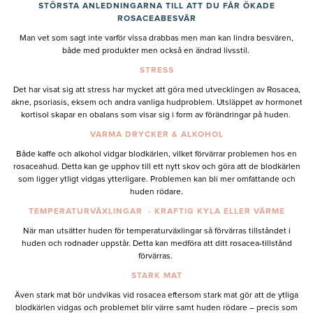
STÖRSTA ANLEDNINGARNA TILL ATT DU FÅR ÖKADE
ROSACEABESVÄR
Man vet som sagt inte varför vissa drabbas men man kan lindra besvären,
både med produkter men också en ändrad livsstil.
STRESS
Det har visat sig att stress har mycket att göra med utvecklingen av Rosacea,
akne, psoriasis, eksem och andra vanliga hudproblem. Utsläppet av hormonet
kortisol skapar en obalans som visar sig i form av förändringar på huden.
VARMA DRYCKER & ALKOHOL
Både kaffe och alkohol vidgar blodkärlen, vilket förvärrar problemen hos en
rosaceahud. Detta kan ge upphov till ett nytt skov och göra att de blodkärlen
som ligger ytligt vidgas ytterligare. Problemen kan bli mer omfattande och
huden rödare.
TEMPERATURVÄXLINGAR - KRAFTIG KYLA ELLER VÄRME
När man utsätter huden för temperaturväxlingar så förvärras tillståndet i
huden och rodnader uppstår. Detta kan medföra att ditt rosacea-tillstånd
förvärras.
STARK MAT
Även stark mat bör undvikas vid rosacea eftersom stark mat gör att de ytliga
blodkärlen vidgas och problemet blir värre samt huden rödare – precis som