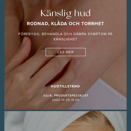
Känslig hud
RODNAD, KLÅDA OCH TORRHET
FÖREBYGG, BEHANDLA OCH DÄMPA SYMPTOM PÅ
KÄNSLIGHET
LÄS MER
HUDTILLSTÅND
JULIA, PRODUKTSPECIALIST
2022-10-25 15:20