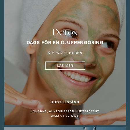
Detox
DAGS FÖR EN DJUPRENGÖRING
ÅTERSTÄLL HUDEN
LÄS MER
HUDTILLSTÅND
JOHANNA, AUKTORISERAD HUDTERAPEUT
2022-04-20 12:25