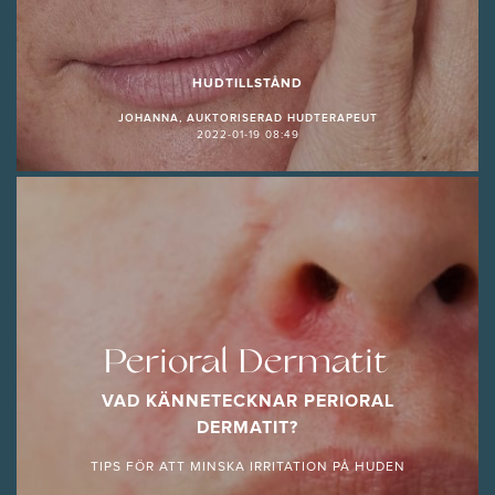
HUDTILLSTÅND
JOHANNA, AUKTORISERAD HUDTERAPEUT
2022-01-19 08:49
Perioral Dermatit
VAD KÄNNETECKNAR PERIORAL
DERMATIT?
TIPS FÖR ATT MINSKA IRRITATION PÅ HUDEN