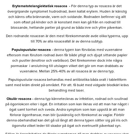
Erytematotelangiektatisk rosacea -
För denna typ av rosacea är det
övergripande symptomet hudrodnad, även kallat erytem. Huden är känslig
och känns ofta brännande, varm och svidande. Rodnaden befinner sig allt
som oftast på kinder och är konstant men kan gå från en rodnad till
blossande, hettande partier på grund av båda inre och yttre påverkan.
Den rodnande rosacean är den mest förekommande avde olika typerna, upp
till 70% av alla rosaceafall är av denna subtyp.
Papulopustular rosacea -
denna typen kan förväxlas med vuxenakne
eftersom man förutom rodnad även får både ytligt och djupt sittande papler
och pustler (knottror och varblåsor). Det förekommer dock inte några
pormaskar i anslutning till utslagen vilket det gör om man drabbats av
vuxenakne. Mellan 25%-40% av all rosacea är av denna typ.
Papulopustular rosacea behandlas med antibiotika båda oralt i tablettform
samt med kräm direkt på området. För att. få bukt med vidgade blodkärl krävs
behandling med laser.
Okulär rosacea -
denna typ kännetecknas av infektion, rodnad och svullnad
på ögonlokcen eller i ögat. En irritation som kan liknas vid att man har något i
ögat samt torrhet och sveda. Andra symptom som kan uppstå är att man
förlorar ögonfransar, man blir ljuskänslig och förekomst av vaglar. Förblir
denna obehandlad kan det gå så långt att denna typen sätter sig på iris och
ögonvita vilket leder till skador på ögat och evetnuellt påverkad syn.