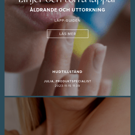
ÅLDRANDE OCH UTTORKNING
LÄPP-GUIDEN
LÄS MER
HUDTILLSTÅND
JULIA, PRODUKTSPECIALIST
2023-11-15 11:39