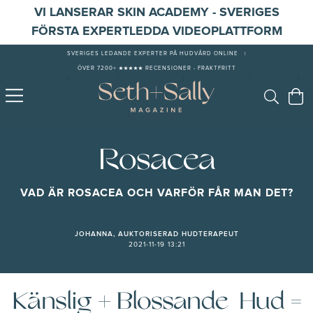
VI LANSERAR SKIN ACADEMY - SVERIGES
FÖRSTA EXPERTLEDDA VIDEOPLATTFORM
SVERIGES LEDANDE EXPERTER PÅ HUDVÅRD ONLINE
|
ÖVER 7200+ ★★★★★ RECENSIONER - FRAKTFRITT
Rosacea
VAD ÄR ROSACEA OCH VARFÖR FÅR MAN DET?
JOHANNA, AUKTORISERAD HUDTERAPEUT
2021-11-19 13:21
Känslig + Blossande Hud =