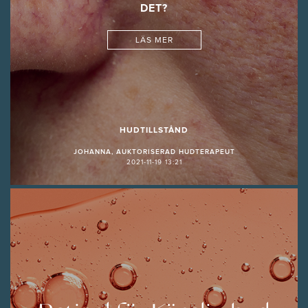
DET?
LÄS MER
HUDTILLSTÅND
JOHANNA, AUKTORISERAD HUDTERAPEUT
2021-11-19 13:21