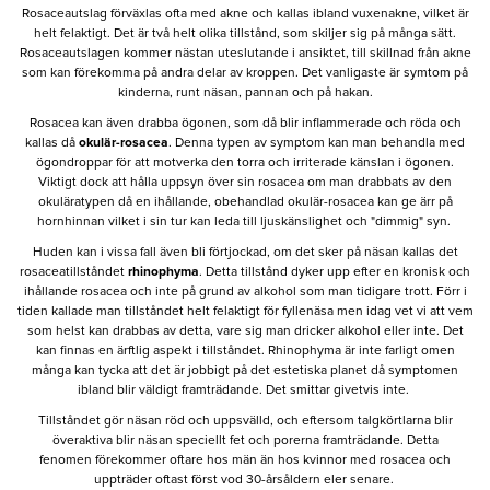
Rosaceautslag förväxlas ofta med akne och kallas ibland vuxenakne, vilket är
helt felaktigt. Det är två helt olika tillstånd, som skiljer sig på många sätt.
Rosaceautslagen kommer nästan uteslutande i ansiktet, till skillnad från akne
som kan förekomma på andra delar av kroppen. Det vanligaste är symtom på
kinderna, runt näsan, pannan och på hakan.
Rosacea kan även drabba ögonen, som då blir inflammerade och röda och
kallas då
okulär-rosacea
. Denna typen av symptom kan man behandla med
ögondroppar för att motverka den torra och irriterade känslan i ögonen.
Viktigt dock att hålla uppsyn över sin rosacea om man drabbats av den
okuläratypen då en ihållande, obehandlad okulär-rosacea kan ge ärr på
hornhinnan vilket i sin tur kan leda till ljuskänslighet och "dimmig" syn.
Huden kan i vissa fall även bli förtjockad, om det sker på näsan kallas det
rosaceatillståndet
rhinophyma
. Detta tillstånd dyker upp efter en kronisk och
ihållande rosacea och inte på grund av alkohol som man tidigare trott. Förr i
tiden kallade man tillståndet helt felaktigt för fyllenäsa men idag vet vi att vem
som helst kan drabbas av detta, vare sig man dricker alkohol eller inte. Det
kan finnas en ärftlig aspekt i tillståndet. Rhinophyma är inte farligt omen
många kan tycka att det är jobbigt på det estetiska planet då symptomen
ibland blir väldigt framträdande. Det smittar givetvis inte.
Tillståndet gör näsan röd och uppsvälld, och eftersom talgkörtlarna blir
överaktiva blir näsan speciellt fet och porerna framträdande. Detta
fenomen förekommer oftare hos män än hos kvinnor med rosacea och
uppträder oftast först vod 30-årsåldern eler senare.