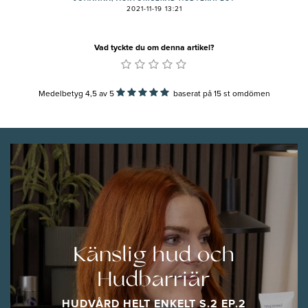
2021-11-19 13:21
Vad tyckte du om denna artikel?
Medelbetyg 4,5
av
5
baserat på
15
st omdömen
Känslig hud och
Hudbarriär
HUDVÅRD HELT ENKELT S.2 EP.2