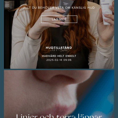
ALLT DU BEHÖVER VETA OM KÄNSLIG HUD
LÄS MER
HUDTILLSTÅND
HUDVÅRD HELT ENKELT
2025-02-14 09:06
Linjer och torra läppar