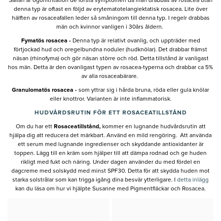
Sällan är ögonitritation de första symptomen då man drabbas av rosacea utan
denna typ är oftast en följd av erytematotelangiektatisk rosacea. Lite över
hälften av rosaceafallen leder så småningom till denna typ. I regelr drabbas
män och kvinnor vanligen i 30års åldern.
Fymatös rosacea -
Denna typ är relativt ovanlig, och uppträder med
förtjockad hud och oregelbundna noduler (hudknölar). Det drabbar främst
näsan (rhinofyma) och gör näsan större och röd. Detta tillstånd är vanligast
hos män. Detta är den ovanligast typen av rosacea-typerna och drabbar ca 5%
av alla rosaceabärare.
Granulomatös rosacea -
som yttrar sig i hårda bruna, röda eller gula knölar
eller knottror. Varianten är inte inflammatorisk.
HUDVÅRDSRUTIN FÖR ETT ROSACEATILLSTÅND
Om du har ett
Rosaceatillstånd,
kommer en lugnande hudvårdsrutin att
hjälpa dig att reducera det märkbart. Använd en mild rengöring. Att använda
ett serum med lugnande ingredienser och skyddande antioxidanter är
toppen. Lägg till en kräm som hjälper till att dämpa rodnad och ge huden
rikligt med fukt och näring. Under dagen använder du med fördel en
dagcreme med solskydd med minst SPF30. Detta för att skydda huden mot
starka solstrålar som kan trigga igång dina besvär ytterligare. I
detta inlägg
kan du läsa om hur vi hjälpte Susanne med Pigmentfläckar och Rosacea.