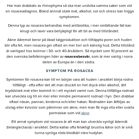
Har man drabbats av rhinophyma så ska man undvika samma saker som vid
en rosaceadiagnos. Bland annnat stark mat, alkohol, sol och stress kan trigga
symptomen.
Denna typ av rosacea behandlas med antibiotika, i mer omfattande fall kan
kirugi och laser vara behjälpligt för att bli av med tillståndet.
Akne däremot beror på ökad talgproduktion och tilltäppta porer och huden
blir ofta fet, men rosacea ger oftast en mer torr och känslig hud. Detta tillstånd
är vanligast hos kvinnor i 30- och 40-årsåldern. Så mycket som 10 procent av
den svenska befolkningen lider av
rosaceabesvär
, som är mer vanlig i norra
delen av Europa än i den södra.
SYMPTOM PÅ ROSACEA
Symtomen för rosacea kan till en början vara att huden i ansiktet börja rodna
tillfälligt - ofta efter det att man druckit en het dryck eller alkohol, ätit
kryddstark mat eller kommit in i ett mycket varmt rum. Denna tillfälliga rodnad
kan utveckla sig till en mer eller mindre permanent rodnad i hyn. Den drabbar
oftast näsan, pannan, kinderna och/eller hakan. Rodnaden kan åtföljas av
utslag eller kvisslor som påminner om akne, men man får inga vita eller svarta
pormaskar som vid
akne
.
Ett annat symptom vid rosacea är att man kan utveckla synligt ådernät
(telangiectasia) i ansiktet. Detta kallas ofta felaktigt brustna ådror och är små
tunna synliga röda blodkärl nära hudytan.