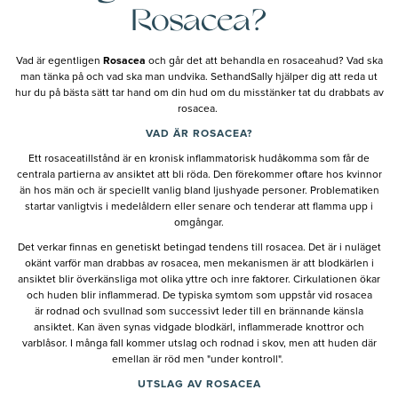
Rosacea?
Vad är egentligen
Rosacea
och går det att behandla en rosaceahud? Vad ska
man tänka på och vad ska man undvika. SethandSally hjälper dig att reda ut
hur du på bästa sätt tar hand om din hud om du misstänker tat du drabbats av
rosacea.
VAD ÄR ROSACEA?
Ett rosaceatillstånd är en kronisk inflammatorisk hudåkomma som får de
centrala partierna av ansiktet att bli röda. Den förekommer oftare hos kvinnor
än hos män och är speciellt vanlig bland ljushyade personer. Problematiken
startar vanligtvis i medelåldern eller senare och tenderar att flamma upp i
omgångar.
Det verkar finnas en genetiskt betingad tendens till rosacea. Det är i nuläget
okänt varför man drabbas av rosacea, men mekanismen är att blodkärlen i
ansiktet blir överkänsliga mot olika yttre och inre faktorer. Cirkulationen ökar
och huden blir inflammerad. De typiska symtom som uppstår vid rosacea
är rodnad och svullnad som successivt leder till en brännande känsla
ansiktet. Kan även synas vidgade blodkärl, inflammerade knottror och
varblåsor. I många fall kommer utslag och rodnad i skov, men att huden där
emellan är röd men "under kontroll".
UTSLAG AV ROSACEA