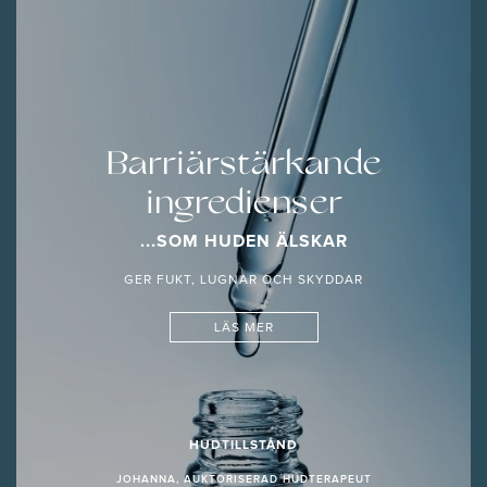
Barriärstärkande
ingredienser
...SOM HUDEN ÄLSKAR
GER FUKT, LUGNAR OCH SKYDDAR
LÄS MER
HUDTILLSTÅND
JOHANNA, AUKTORISERAD HUDTERAPEUT