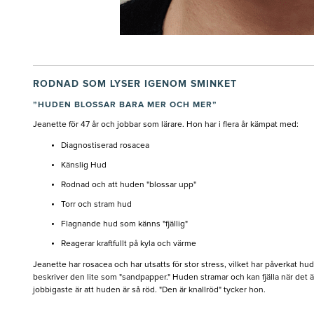
RODNAD SOM LYSER IGENOM SMINKET
”HUDEN BLOSSAR BARA MER OCH MER”
.
Jeanette för 47 år och jobbar som lärare. Hon har i flera år kämpat med:
Diagnostiserad rosacea
Känslig Hud
Rodnad och att huden "blossar upp"
Torr och stram hud
Flagnande hud som känns "fjällig"
Reagerar kraftfullt på kyla och värme
Jeanette har rosacea och har utsatts för stor stress, vilket har påverkat h
beskriver den lite som "sandpapper." Huden stramar och kan fjälla när det är
jobbigaste är att huden är så röd. "Den är knallröd" tycker hon.