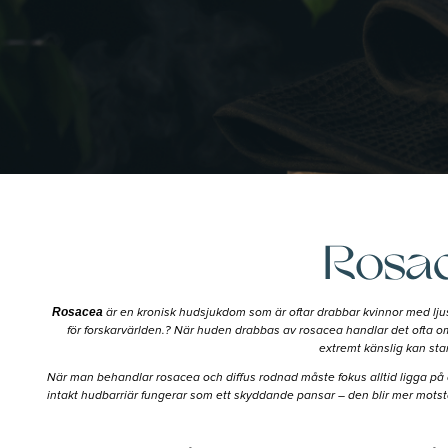
Rosac
Rosacea
är en kronisk hudsjukdom som är oftar drabbar kvinnor med lju
för forskarvärlden.? När huden drabbas av rosacea handlar det ofta om
extremt känslig kan star
När man behandlar rosacea och diffus rodnad måste fokus alltid ligga på
intakt hudbarriär fungerar som ett skyddande pansar – den blir mer motstånd