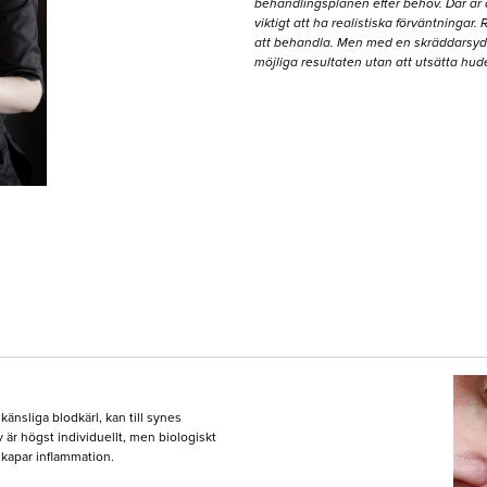
behandlingsplanen efter behov. Där är 
viktigt att ha realistiska förväntningar
att behandla. Men med en skräddarsyd
möjliga resultaten utan att utsätta hud
nsliga blodkärl, kan till synes
 är högst individuellt, men biologiskt
skapar inflammation.