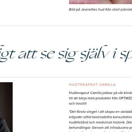
Bild på Jeanettes hud från start (vänster)
gt att se sig själv i
HUDTERAPEUT CAMILLA
Hudterapeut Camilla jobbar på vår klini
till att börja med produkter från OPTMZ
och livsstil!
"Det första steget i att skapa en skrä
erbjuder alltid kostnadsfria konsultatio
hudtillstånd och medicinsk historik. Där
behandlingar. Genom att introducera pr