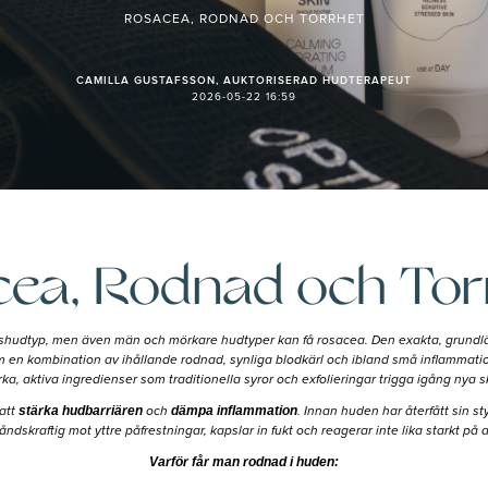
ROSACEA, RODNAD OCH TORRHET
CAMILLA GUSTAFSSON, AUKTORISERAD HUDTERAPEUT
2026-05-22 16:59
ea, Rodnad och To
shudtyp, men även män och mörkare hudtyper kan få rosacea. Den exakta, grundlägga
 en kombination av ihållande rodnad, synliga blodkärl och ibland små inflammation
ka, aktiva ingredienser som traditionella syror och exfolieringar trigga igång nya s
stärka hudbarriären
dämpa inflammation
 att
och
. Innan huden har återfått sin s
skraftig mot yttre påfrestningar, kapslar in fukt och reagerar inte lika starkt på a
Varför får man rodnad i huden: