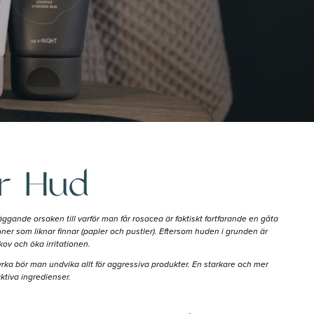
rr Hud
nde orsaken till varför man får rosacea är faktiskt fortfarande en gåta
er som liknar finnar (papler och pustler). Eftersom huden i grunden är
kov och öka irritationen.
tyrka bör man undvika allt för aggressiva produkter. En starkare och mer
ktiva ingredienser.