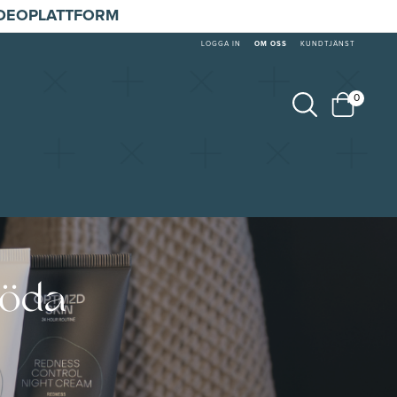
IDEOPLATTFORM
LOGGA IN
OM OSS
KUNDTJÄNST
0
röda