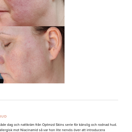
HUD
både dag och nattkräm från Optmzd Skins serie för känslig och rodnad hud.
allergisk mot Niacinamid så var hon lite nervös över att introducera