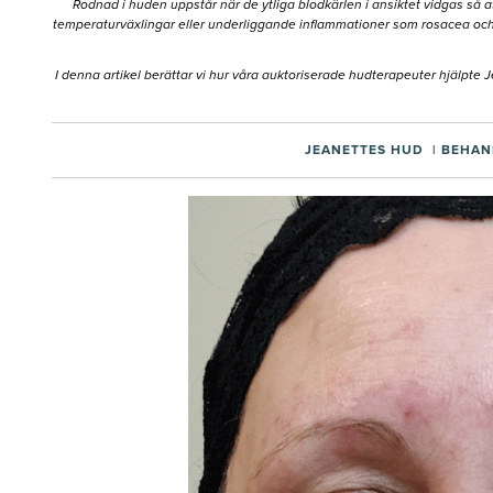
Rodnad i huden uppstår när de ytliga blodkärlen i ansiktet vidgas så a
temperaturväxlingar eller underliggande inflammationer som rosacea och ak
I denna artikel berättar vi hur våra auktoriserade hudterapeuter hjälpte
JEANETTES HUD
|
BEHAN