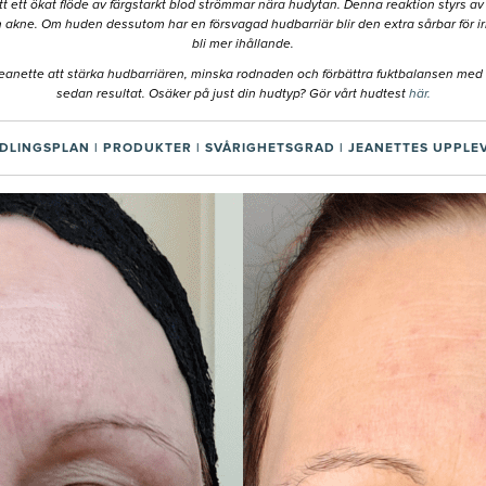
tt ett ökat flöde av färgstarkt blod strömmar nära hudytan. Denna reaktion styrs 
ne. Om huden dessutom har en försvagad hudbarriär blir den extra sårbar för irrit
bli mer ihållande.
 Jeanette att stärka hudbarriären, minska rodnaden och förbättra fuktbalansen med
sedan resultat. Osäker på just din hudtyp? Gör vårt hudtest
här.
DLINGSPLAN
|
PRODUKTER
|
SVÅRIGHETSGRAD
|
JEANETTES UPPLE