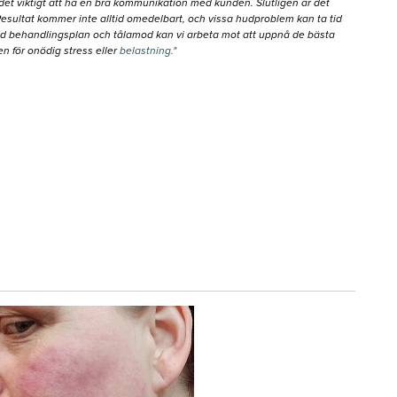
det viktigt att ha en bra kommunikation med kunden. Slutligen är det
. Resultat kommer inte alltid omedelbart, och vissa hudproblem kan ta tid
d behandlingsplan och tålamod kan vi arbeta mot att uppnå de bästa
en för onödig stress eller
belastning."