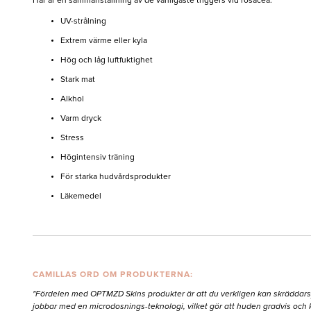
Här är en sammanställning av de vanligaste triggers vid rosacea:
UV-strålning
Extrem värme eller kyla
Hög och låg luftfuktighet
Stark mat
Alkhol
Varm dryck
Stress
Högintensiv träning
För starka hudvårdsprodukter
Läkemedel
CAMILLAS ORD OM PRODUKTERNA:
"Fördelen med OPTMZD Skins produkter är att du verkligen kan skräddarsy
jobbar med en microdosnings-teknologi, vilket gör att huden gradvis och k