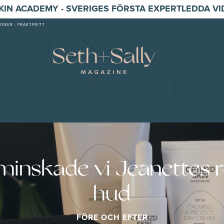
SKIN ACADEMY - SVERIGES FÖRSTA EXPERTLEDDA V
ONER - FRAKTFRITT
minskade vi Jeanettes 
hud
FÖRE OCH EFTER