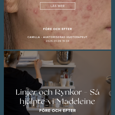
LÄS MER
FÖRE OCH EFTER
CAMILLA - AUKTORISERAD HUDTERAPEUT
2026-01-09 16:04
Linjer och Rynkor - Så
hjälpte vi Madeleine
FÖRE OCH EFTER