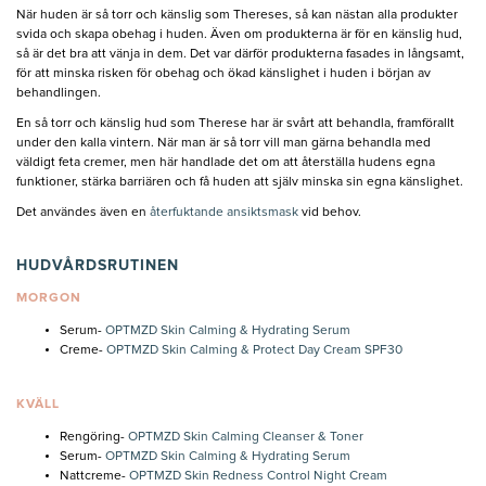
När huden är så torr och känslig som Thereses, så kan nästan alla produkter
svida och skapa obehag i huden. Även om produkterna är för en känslig hud,
så är det bra att vänja in dem. Det var därför produkterna fasades in långsamt,
för att minska risken för obehag och ökad känslighet i huden i början av
behandlingen.
En så torr och känslig hud som Therese har är svårt att behandla, framförallt
under den kalla vintern. När man är så torr vill man gärna behandla med
väldigt feta cremer, men här handlade det om att återställa hudens egna
funktioner, stärka barriären och få huden att själv minska sin egna känslighet.
Det användes även en
återfuktande ansiktsmask
vid behov.
HUDVÅRDSRUTINEN
MORGON
Serum-
OPTMZD Skin Calming & Hydrating Serum
Creme-
OPTMZD Skin Calming & Protect Day Cream SPF30
KVÄLL
Rengöring-
OPTMZD Skin Calming Cleanser & Toner
Serum-
OPTMZD Skin Calming & Hydrating Serum
Nattcreme-
OPTMZD Skin Redness Control Night Cream