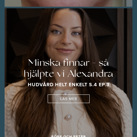
Minska finnar - så
hjälpte vi Alexandra
HUDVÅRD HELT ENKELT S.4 EP.3
LÄS MER