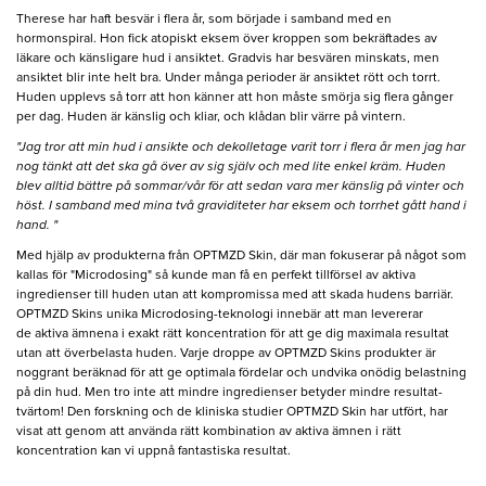
Therese har haft besvär i flera år, som började i samband med en
hormonspiral. Hon fick atopiskt eksem över kroppen som bekräftades av
läkare och känsligare hud i ansiktet. Gradvis har besvären minskats, men
ansiktet blir inte helt bra. Under många perioder är ansiktet rött och torrt.
Huden upplevs så torr att hon känner att hon måste smörja sig flera gånger
per dag. Huden är känslig och kliar, och klådan blir värre på vintern.
"Jag tror att min hud i ansikte och dekolletage varit torr i flera år men jag har
nog tänkt att det ska gå över av sig själv och med lite enkel kräm. Huden
blev alltid bättre på sommar/vår för att sedan vara mer känslig på vinter och
höst. I samband med mina två graviditeter har eksem och torrhet gått hand i
hand. "
Med hjälp av produkterna från OPTMZD Skin, där man fokuserar på något som
kallas för "Microdosing" så kunde man få en perfekt tillförsel av aktiva
ingredienser till huden utan att kompromissa med att skada hudens barriär.
OPTMZD Skins unika Microdosing-teknologi innebär att man levererar
de aktiva ämnena i exakt rätt koncentration för att ge dig maximala resultat
utan att överbelasta huden. Varje droppe av OPTMZD Skins produkter är
noggrant beräknad för att ge optimala fördelar och undvika onödig belastning
på din hud. Men tro inte att mindre ingredienser betyder mindre resultat-
tvärtom! Den forskning och de kliniska studier OPTMZD Skin har utfört, har
visat att genom att använda rätt kombination av aktiva ämnen i rätt
koncentration kan vi uppnå fantastiska resultat.