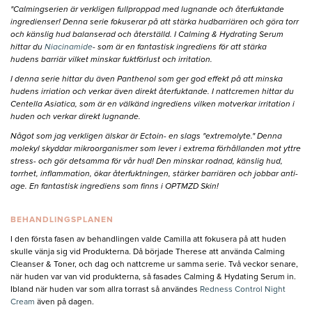
"Calmingserien är verkligen fullproppad med lugnande och återfuktande
ingredienser! Denna serie fokuserar på att stärka hudbarriären och göra torr
och känslig hud balanserad och återställd. I Calming & Hydrating Serum
hittar du
Niacinamide
- som är en fantastisk ingrediens för att stärka
hudens barriär vilket minskar fuktförlust och irritation.
I denna serie hittar du även Panthenol som ger god effekt på att minska
hudens irriation och verkar även direkt återfuktande. I nattcremen hittar du
Centella Asiatica, som är en välkänd ingrediens vilken motverkar irritation i
huden och verkar direkt lugnande.
Något som jag verkligen älskar är Ectoin- en slags "extremolyte." Denna
molekyl skyddar mikroorganismer som lever i extrema förhållanden mot yttre
stress- och gör detsamma för vår hud! Den minskar rodnad, känslig hud,
torrhet, inflammation, ökar återfuktningen, stärker barriären och jobbar anti-
age. En fantastisk ingrediens som finns i OPTMZD Skin!
BEHANDLINGSPLANEN
I den första fasen av behandlingen valde Camilla att fokusera på att huden
skulle vänja sig vid Produkterna. Då började Therese att använda Calming
Cleanser & Toner, och dag och nattcreme ur samma serie. Två veckor senare,
när huden var van vid produkterna, så fasades Calming & Hydating Serum in.
Ibland när huden var som allra torrast så användes
Redness Control Night
Cream
även på dagen.