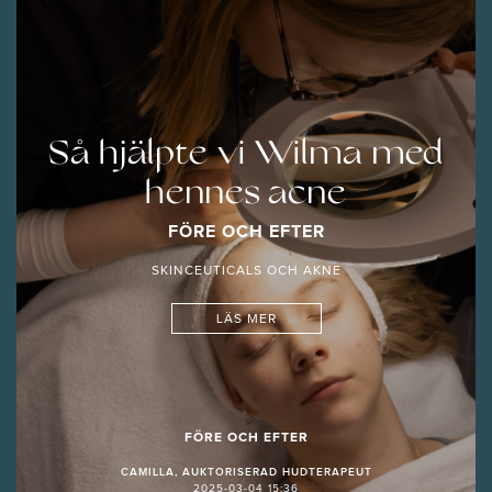
Så hjälpte vi Wilma med
hennes acne
FÖRE OCH EFTER
SKINCEUTICALS OCH AKNE
LÄS MER
FÖRE OCH EFTER
CAMILLA, AUKTORISERAD HUDTERAPEUT
2025-03-04 15:36