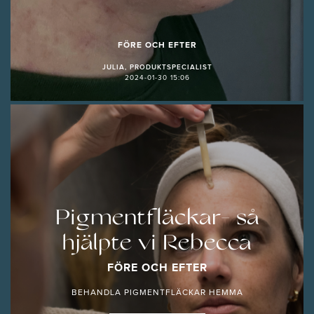
FÖRE OCH EFTER
JULIA, PRODUKTSPECIALIST
2024-01-30 15:06
Pigmentfläckar- så
hjälpte vi Rebecca
FÖRE OCH EFTER
BEHANDLA PIGMENTFLÄCKAR HEMMA