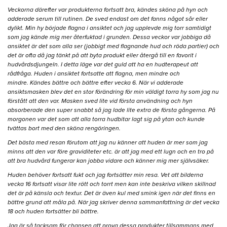
Veckorna därefter var produkterna fortsatt bra, kändes sköna på hyn och
adderade serum till rutinen. De sved endast om det fanns något sår eller
dylikt. Min hy började flagna i ansiktet och jag upplevde mig torr samtidigt
som jag kände mig mer återfuktad i grunden. Dessa veckor var jobbiga då
ansiktet är det som alla ser (jobbigt med flagnande hud och röda partier) och
det är ofta då jag tänkt på att byta produkt eller återgå till en favorit i
hudvårdsdjungeln. I detta läge var det guld att ha en hudterapeut att
rådfråga. Huden i ansiktet fortsatte att flagna, men mindre och
mindre. Kändes bättre och bättre efter vecka 6. När vi adderade
ansiktsmasken blev det en stor förändring för min väldigt torra hy som jag nu
förstått att den var. Masken sved lite vid första användning och hyn
absorberade den super snabbt så jag lade lite extra de första gångerna. På
morgonen var det som att alla torra hudbitar lagt sig på ytan och kunde
tvättas bort med den sköna rengöringen.
Det bästa med resan förutom att jag nu känner att huden är mer som jag
minns att den var före graviditeter etc. är att jag med ett lugn och en tro på
att bra hudvård fungerar kan jobba vidare och känner mig mer självsäker.
Huden behöver fortsatt fukt och jag fortsätter min resa. Vet att bilderna
vecka 16 fortsatt visar lite rött och torrt men kan inte beskriva vilken skillnad
det är på känsla och textur. Det är även kul med smink igen när det finns en
bättre grund att måla på. När jag skriver denna sammanfattning är det vecka
18 och huden fortsätter bli bättre.
Jag är så tacksam för chansen att prova dessa produkter tillsammans med