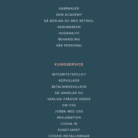
KAMPANJER
SKIN ACADEMY
S
Å BÖRJAR DU MED RETINOL
VARUMÄRKEN
HUDANALYS
BEHANDLING
VÅR PERSONAL
KUNDSERVICE
INTEGRITETSPOLICY
KÖPVILLKOR
BETALNINGSVILLKOR
SÅ HANDLAR DU
VANLIGA FRÅGOR ORDER
OM OSS
JOBBA MED OSS
REKLAMATION
LOGGA IN
KUNDTJÄNST
COOKIE-INSTÄLLNINGAR