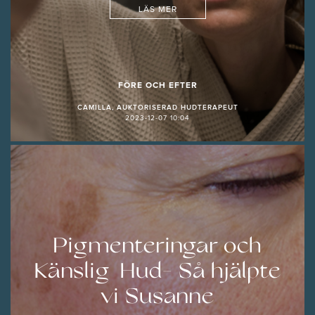
LÄS MER
FÖRE OCH EFTER
CAMILLA, AUKTORISERAD HUDTERAPEUT
2023-12-07 10:04
Pigmenteringar och
Känslig Hud- Så hjälpte
vi Susanne