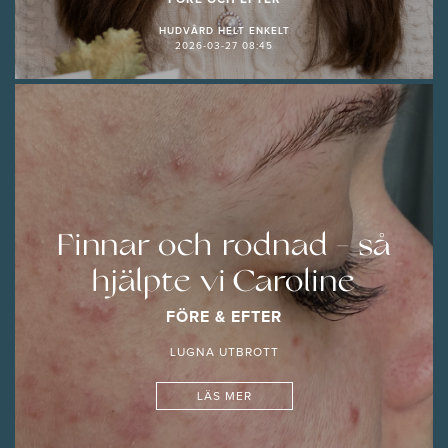
FÖRE OCH EFTER
HUDVÅRD HELT ENKELT
2026-03-27 08:45
Finnar och rodnad - så
hjälpte vi Caroline
FÖRE & EFTER
LUGNA UTBROTT
LÄS MER