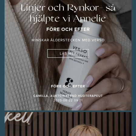
Linjer och Rynkor- så
hjälpte vi Annelie
FÖRE OCH EFTER
MINSKAR ÅLDERSTECKEN MED VERSO
LÄS MER
FÖRE OCH EFTER
CAMILLA, AUKTORISERAD HUDTERAPEUT
2025-08-22 09:01