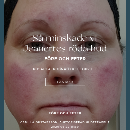
Så minskade vi
Jeanettes röda hud
FÖRE OCH EFTER
ROSACEA, RODNAD OCH TORRHET
LÄS MER
FÖRE OCH EFTER
CAMILLA GUSTAFSSON, AUKTORISERAD HUDTERAPEUT
2026-05-22 16:59