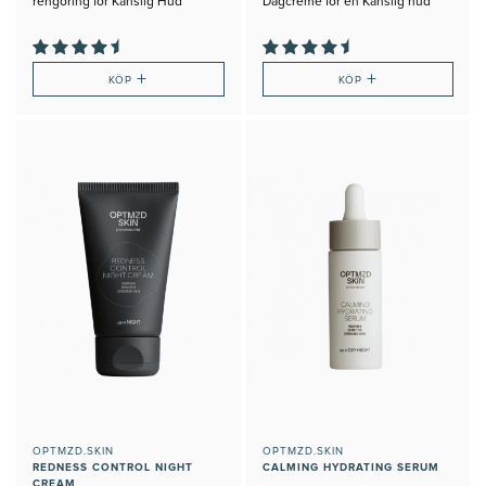
rengöring för Känslig Hud
Dagcreme för en Känslig hud
+
+
KÖP
KÖP
OPTMZD.SKIN
OPTMZD.SKIN
REDNESS CONTROL NIGHT
CALMING HYDRATING SERUM
CREAM