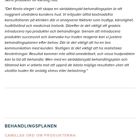
Skins produkter för Känslig hud.
"Det första steget i att skapa en skräddarsydd behandlingsplan är att
noggrant utvärdera kundens hud. Vi erbjuder alltid kostnadsfria
konsultationer på kliniken där vi analyserar faktorer som hudtyp, känslighet,
hudtillstånd och medicinsk historik. Därefter är det viktigt att gradvis
introducera nya produkter och behandlingar. Genom att introducera
produkter successivt och övervaka hur huden reagerar kan vi justera
behandlingsplanen efter behov. Där är det viktigt att ha en bra
kommunikation med kunden. Slutligen är det viktigt att ha realistiska
förväntningar. Resultat kommer inte alltid omedelbart, och vissa hudproblem
kan ta tid att behandla. Men med en skräddarsydd behandlingsplan och
tålamod kan vi arbeta mot att uppnå de bästa möjliga resultaten utan att
utsätta huden för onödig stress eller belastning."
BEHANDLINGSPLANEN
CAMILLAS ORD OM PRODUKTERNA: