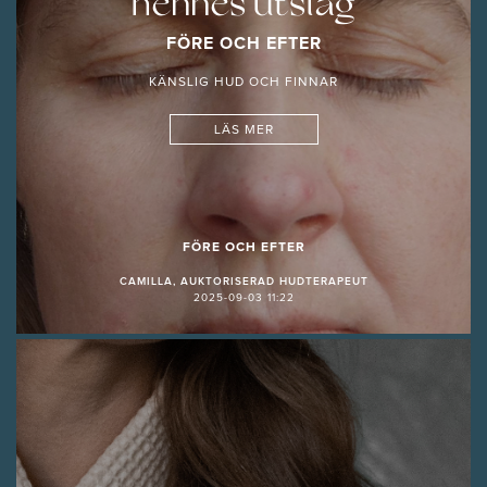
hennes utslag
FÖRE OCH EFTER
KÄNSLIG HUD OCH FINNAR
LÄS MER
FÖRE OCH EFTER
CAMILLA, AUKTORISERAD HUDTERAPEUT
2025-09-03 11:22