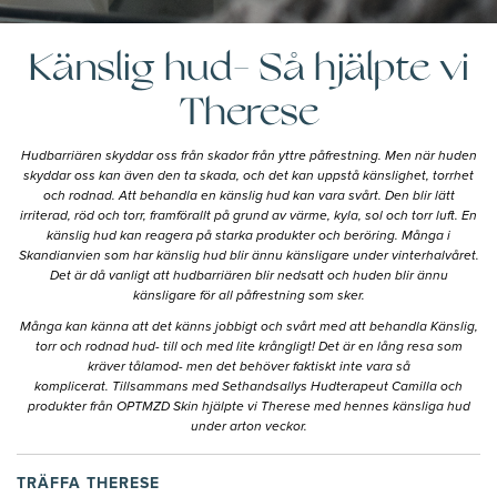
Känslig hud- Så hjälpte vi
Therese
Hudbarriären skyddar oss från skador från yttre påfrestning. Men när huden
skyddar oss kan även den ta skada, och det kan uppstå känslighet, torrhet
och rodnad. Att behandla en känslig hud kan vara svårt. Den blir lätt
irriterad, röd och torr, framförallt på grund av värme, kyla, sol och torr luft. En
känslig hud kan reagera på starka produkter och beröring. Många i
Skandianvien som har känslig hud blir ännu känsligare under vinterhalvåret.
Det är då vanligt att hudbarriären blir nedsatt och huden blir ännu
känsligare för all påfrestning som sker.
Många kan känna att det känns jobbigt och svårt med att behandla Känslig,
torr och rodnad hud- till och med lite krångligt! Det är en lång resa som
kräver tålamod- men det behöver faktiskt inte vara så
komplicerat. Tillsammans med Sethandsallys Hudterapeut Camilla och
produkter från OPTMZD Skin hjälpte vi Therese med hennes känsliga hud
under arton veckor.
TRÄFFA THERESE