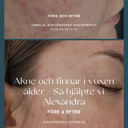
FÖRE OCH EFTER
CAMILLA, AUKTORISERAD HUDTERAPEUT
2026-03-09 14:34
Akne och finnar i vuxen
ålder - Så hjälpte vi
Alexandra
FÖRE & EFTER
ALEXANDRAS HUDRESA