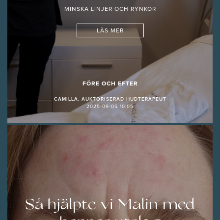
MINSKA LINJER OCH RYNKOR
LÄS MER
FÖRE OCH EFTER
CAMILLA, AUKTORISERAD HUDTERAPEUT
2025-09-05 10:05
Så hjälpte vi Malin med