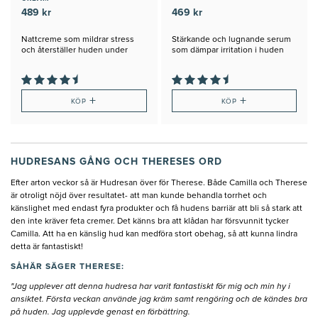
489 kr
469 kr
Nattcreme som mildrar stress
Stärkande och lugnande serum
och återställer huden under
som dämpar irritation i huden
natten
+
+
KÖP
KÖP
HUDRESANS GÅNG OCH THERESES ORD
Efter arton veckor så är Hudresan över för Therese. Både Camilla och Therese
är otroligt nöjd över resultatet- att man kunde behandla torrhet och
känslighet med endast fyra produkter och få hudens barriär att bli så stark att
den inte kräver feta cremer. Det känns bra att klådan har försvunnit tycker
Camilla. Att ha en känslig hud kan medföra stort obehag, så att kunna lindra
detta är fantastiskt!
SÅHÄR SÄGER THERESE:
"Jag upplever att denna hudresa har varit fantastiskt för mig och min hy i
ansiktet. Första veckan använde jag kräm samt rengöring och de kändes bra
på huden. Jag upplevde genast en förbättring.