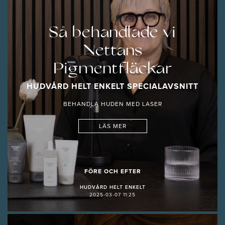
Så behandlade vi
Nettans
Pigmentfläckar
HUDVÅRD HELT ENKELT SPECIALAVSNITT
BEHANDLA HUDEN MED LASER
LÄS MER
FÖRE OCH EFTER
HUDVÅRD HELT ENKELT
2025-03-07 11:25