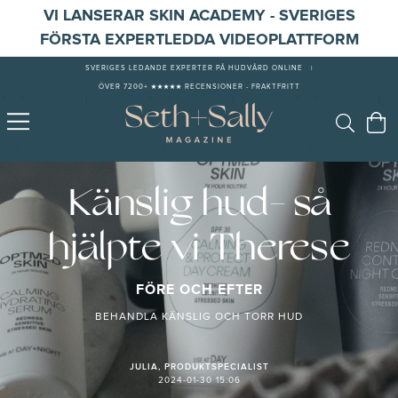
VI LANSERAR SKIN ACADEMY - SVERIGES
FÖRSTA EXPERTLEDDA VIDEOPLATTFORM
SVERIGES LEDANDE EXPERTER PÅ HUDVÅRD ONLINE
|
ÖVER 7200+ ★★★★★ RECENSIONER - FRAKTFRITT
Känslig hud- så
hjälpte vi Therese
FÖRE OCH EFTER
BEHANDLA KÄNSLIG OCH TORR HUD
JULIA, PRODUKTSPECIALIST
2024-01-30 15:06