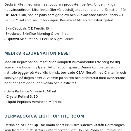
Detta är kitet med våra mest populära produkter- perfekt för den riktiga
hudvårdsnörden. Kitet innehåller vår bästsäljande retinolcreme för natten från
OPTMZD Skin, härliga pads som ger glow och kultklassade Skinceuticals C E
Ferulic 15 ml som serum för dagen. Resultatet blir en fantastisk lyster!
-SkinCeuticals C E Ferulic 15 ml
-Exuviance SkinRise Morning Glow - 1 st.
- Optmzd.Skin Retinol + Ferulic Night Cream
MEDIK8 REJUVENATION RESET
Medik8 Rejuvenation Reset är en komplett hudvårdsrutin i tre steg för dig
som vill ge huden ny lyster, fyllighet och spänst. Denna kompletta dag-till-
natt-trio bygger på Medik8s kliniskt bevisade CSA®-filosofi med C-vitamin och
solskydd på dagen samt A-vitamin på natten och är förstärkt med avancerade
peptider som ger huden volym och elasticitet.
- Daily Radiance Vitamin C, 50 ml
- Crystal Retinal 3, 30 ml
- Liquid Peptides Advanced MP, 4 ml
DERMALOGICA LIGHT UP THE ROOM
Dermalogica Light Up The Room är ett exklusivt 3-delars kit från Dermalogica
som får din hud att stråla i vintermörkret. Light Up The Room är utformat för