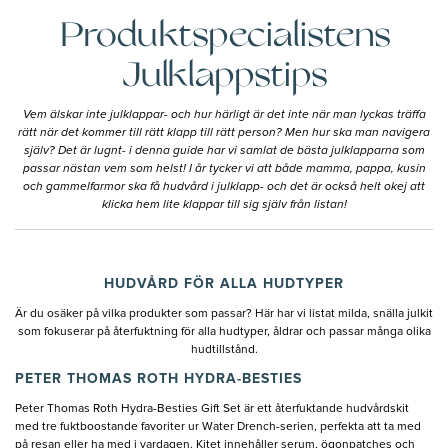
Produktspecialistens
Julklappstips
Vem älskar inte julklappar- och hur härligt är det inte när man lyckas träffa
rätt när det kommer till rätt klapp till rätt person? Men hur ska man navigera
själv? Det är lugnt- i denna guide har vi samlat de bästa julklapparna som
passar nästan vem som helst! I år tycker vi att både mamma, pappa, kusin
och gammelfarmor ska få hudvård i julklapp- och det är också helt okej att
klicka hem lite klappar till sig själv från listan!
HUDVÅRD FÖR ALLA HUDTYPER
Är du osäker på vilka produkter som passar? Här har vi listat milda, snälla julkit
som fokuserar på återfuktning för alla hudtyper, åldrar och passar många olika
hudtillstånd.
PETER THOMAS ROTH HYDRA-BESTIES
Peter Thomas Roth Hydra-Besties Gift Set är ett återfuktande hudvårdskit
med tre fuktboostande favoriter ur Water Drench-serien, perfekta att ta med
på resan eller ha med i vardagen. Kitet innehåller serum, ögonpatches och