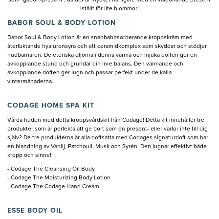
iställt för lite blommor!
BABOR SOUL & BODY LOTION
Babor Soul & Body Lotion är en snabbabbsorberande kroppskräm med
återfuktande hyaluronsyra och ett ceramidkomplex som skyddar och stödjer
hudbarriären. De eteriska oljorna i denna varma och mjuka doften ger en
avkopplande stund och grundar din inre balans. Den värmande och
avkopplande doften ger lugn och passar perfekt under de kalla
vintermånaderna.
CODAGE HOME SPA KIT
Vårda huden med detta kroppsvårdskit från Codage! Detta kit innehåller tre
produkter som är perfekta att ge bort som en present- eller varför inte till dig
själv? De tre produkterna är alla doftsatta med Codages signaturdoft som har
en blandning av Vanilj, Patchouli, Musk och Syrén. Den lugnar effektivt både
kropp och sinne!
- Codage The Cleansing Oil Body
- Codage The Moisturizing Body Lotion
- Codage The Codage Hand Cream
ESSE BODY OIL