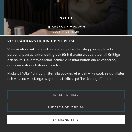
NYHET
HUDVÅRD HELT ENKELT
2025-11-05 15:20
VI SKRÄDDARSYR DIN UPPLEVELSE
Vi använder cookies för att ge dig en personlig shoppingupplevelse,
personanpassad annonsering och för hålla våra webbplatser tillförlitliga
och säkra. För detta ändamål samlar vi in information om användarna,
deras mönster och deras enheter.
Klicka på "Okej" om du tillåter alla cookies eller välj vilka cookies du tillåter
och vilka du vill stänga av genom att klicka på "Inställningar" nedan.
Nyheter, Favoriter och
Exosomer med
INSTÄLLNINGAR
Produktspecialisten
ENDAST NÖDVÄNDIGA
HUDVÅRD HELT ENKELT S.2 EP.12
GODKÄNN ALLA
PRODUKTSNACK MED PRODUKTSPECIALISTEN!