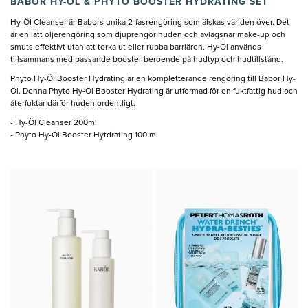
B
ABOR HY-ÖL & PHYTO BOOSTER HYDRATING SET
Hy-Öl Cleanser är Babors unika 2-fasrengöring som älskas världen över. Det
är en lätt oljerengöring som djuprengör huden och avlägsnar make-up och
smuts effektivt utan att torka ut eller rubba barriären. Hy-Öl används
tillsammans med passande booster beroende på hudtyp och hudtillstånd.
Phyto Hy-Öl Booster Hydrating är en kompletterande rengöring till Babor Hy-
Öl. Denna Phyto Hy-Öl Booster Hydrating är utformad för en fuktfattig hud och
återfuktar därför huden ordentligt.
- Hy-Öl Cleanser 200ml
- Phyto Hy-Öl Booster Hytdrating 100 ml