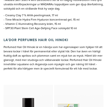
?Mádara Skin Stars 4 Mini Bestsellers set är en daglig hudvårdsutin med fyra
utvalda miniförpackningar ur MÁDARAs toppsäljare som ger djup återfuktning,
solskydd och en strålande frisk hy varje dag.
- Creamy Clay 7 % AHA-peelingmask, 17 ml
- Time Miracle Hydra Firm Hyaluron koncentrerad gel, 15 ml
- Vitamin C Illuminating Recovery kräm, 15 ml
- SPF30 Plant Stem Cell Age-Defying Face solskydd 10 ml
LA'DOR PERFUMES HAIR OIL HINOKI
Perfumed Hair Oil Hinoki är en hårolja som har egenskaper som hjälper till att
bevara lockar i håret för permanentat eller stylat hår. Den har även en härligt
fruktig doft av aprikos och plommon samt en mjuk ton av mysk. Håret blir mer
glansigt, med mer studsiga och välbevarade lockar. Perfumed Hair Oil Hinoki
innehåller squalane och Arganolja som mjukgör och ger näring till håret -
perfekt för alla hårtyper men är speciellt formulerad för ett hår med lockar.