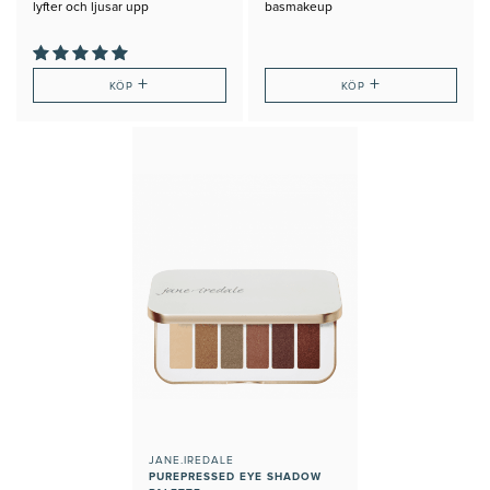
lyfter och ljusar upp
basmakeup
ögonområdet
+
+
KÖP
KÖP
JANE.IREDALE
PUREPRESSED EYE SHADOW