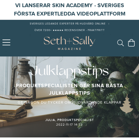
VI LANSERAR SKIN ACADEMY - SVERIGES
FÖRSTA EXPERTLEDDA VIDEOPLATTFORM
SVERIGES LEDANDE EXPERTER PÅ HUDVÅRD ONLINE
|
ÖVER 7200+ ★★★★★ RECENSIONER - FRAKTFRITT
Julklappstips
PRODUKTSPECIALISTEN GER SINA BÄSTA
JULKLAPPSTIPS
GE NÅGON DU TYCKER OM HUDVÅRDANDE KLAPPAR
JULIA, PRODUKTSPECIALIST
2022-11-17 14:33