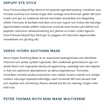
DEPUFF EYE STICK
Face Formula Depuff Eye Stick är ett kylande ögonbehandling i stickform som
minskar svullnad och mörka ringar. Den smidiga stick-formulan glider lätt över
huden och ger en svalkande känsla med både omedelbar och långsiktig
effekt. Formulan är berikad med aloe vera som lugnar och lindrar det känsliga
ögonområdet medan koffein reducerar svullnad samt tecken på trötthet och
peptider reducerar vätskeansamling och jämnar ut huden under ögonen.
Face Formula Depuff Eye Stick ger en piggare och fräschare ögonområde
omedelbart och på lång sikt.
VERSO HYDRO SOOTHING MASK
Verso Hydro Soothing Mask är en avancerad hydrogelmask som återfuktar
intensivt och verkar synbart lugnande. Den svalkande gelstrukturen ger en
direkt fräsch och rogivande känsla vid applicering, samtidigt som den kapslar
in fukt och optimerar absorptionen av aktiva ingredienser. Formulan
innehåller centella asiatica-exosomer som stärker hudens barriär och stödjer
hudens naturliga reparationsförmåga, samt Ceramide NP som bevarar fukt
och skyddar mot uttorkning. Passar särskilt bra för torr, känslig, mogen eller
trött hud.
PETER THOMAS ROTH MINI MASK MULTIVERSE