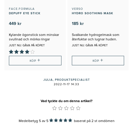
FACE.FORMULA
VERSO
DEPUFF EYE STICK
HYDRO SOOTHING MASK
449 kr
185 kr
Kylande ögonstick som minskar
Svalkande hydrogelmask som
svullnad och mörka ringar
återfuktar och lugnar huden.
JUST NU: GÅVA PÅ KÖPET
JUST NU: GÅVA PÅ KÖPET
+
+
KÖP
KÖP
JULIA, PRODUKTSPECIALIST
2022-11-17 14:33
Vad tyckte du om denna artikel?
Medelbetyg 5
av
5
baserat på
2
st omdömen