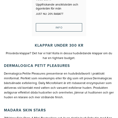
Uppfriskande ansiktskräm och
ögonkräm för män
JUST NU: 20% RABATT
INFO
KLAPPAR UNDER 300 KR
Prisvärda klappar? Det har vi här! Kolla in dessa hudvårdande klappar om du
har en tightare budget.
DERMALOGICA PETIT PLEASURES
Dermalogica Petite Pleasures presenterar en hudvårdsfavorit i praktiskt
miniformat. Perfekt som resekompis eller för dig som vill prova Dermalogicas
bästsälnade exfoliering. Daily Microfoliant är ett risbaserat enzympulver som
aktiveras vid kontakt med vatten och varsamt exfolierar huden. Produkten
avlägsnar effektivt döda hudceller och orenheter, jämnar ut hudtonen och ger
huden en klarare och mer strålande finish.
MADARA SKIN STARS