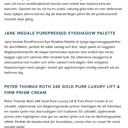
som vill ha en multifunktionell borste som enkelt kan hantera hela din
basrutin. Oavsett om du vill ha en subtil, naturlig glöd eller en mer definierad
look, hjälper denna borste dig att blanda färger jämnt för ett professionellt
resultat varje gång.
JANE IREDALE PUREPRESSED EYESHADOW PALETTE
Jane Iredale PurePressed Eye Shadow Palette är lyxiga ögonskuggspaletter
för alla tillfällen, perfekt för både vardag och fest. Varje palett är noggrant
färgkoordinerad för att skapa harmoniska nyanser som enkelt kan tonas,
byggas upp och varieras efter önskad look. De silkeslena skuggorna är
skonsamma mot huden och sitter vackert hela dagen. Den eleganta
förpackningen med spegel i locket gör appliceringen smidig oavsett var du
befinner dig.
PETER THOMAS ROTH 24K GOLD PURE LUXURY LIFT &
FIRM PRISM CREAM
Peter Thomas Roth 24K Gold Pure Luxury Lift & Firm Prism Cream är en
ultralätt, utjämnande och färgkorrigerande primer, framtagen för att framhäva
en vacker lyster hos alla hudtyper och hudtoner. En ultralätt, utjämnande
primer eller highlighter som ger en vacker lyster och har en fasthetsgivande
effekt. Perfekt att blanda med din foundation, creme eller cc-cream för extra
mycket glow!