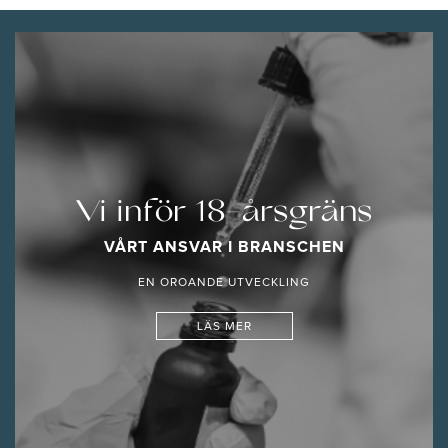
Vi inför 18-årsgräns
VÅRT ANSVAR I BRANSCHEN
EN OROANDE UTVECKLING
LÄS MER