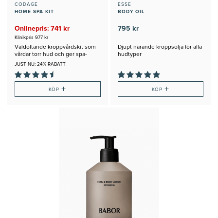
CODAGE
ESSE
HOME SPA KIT
BODY OIL
Onlinepris: 741 kr
795 kr
Klinikpris 977 kr
Väldoftande kroppvårdskit som
Djupt närande kroppsolja för alla
vårdar torr hud och ger spa-
hudtyper
känsla
JUST NU: 24% RABATT
+
+
KÖP
KÖP