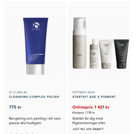
IS.CLINICAL
OPTMZD.SKIN
CLEANSING COMPLEX POLISH
STARTKIT AGE & PIGMENT
775 kr
Onlinepris: 1 421 kr
Klinikpris 1 776 kr
Rengöring och peeling i ett som
Startkit för dig med
passar alla hudtyper
Pigmenteringar eller
Ålderstecken
JUST NU: 20% RABATT