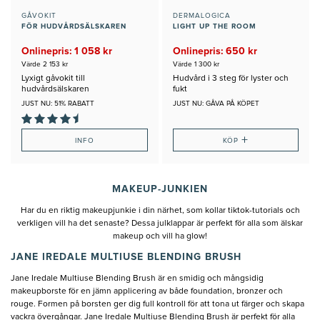
GÅVOKIT
DERMALOGICA
FÖR HUDVÅRDSÄLSKAREN
LIGHT UP THE ROOM
Onlinepris: 1 058 kr
Onlinepris: 650 kr
Värde 2 153 kr
Värde 1 300 kr
Lyxigt gåvokit till
Hudvård i 3 steg för lyster och
hudvårdsälskaren
fukt
JUST NU: 51% RABATT
JUST NU: GÅVA PÅ KÖPET
+
INFO
KÖP
MAKEUP-JUNKIEN
Har du en riktig makeupjunkie i din närhet, som kollar tiktok-tutorials och
verkligen vill ha det senaste? Dessa julklappar är perfekt för alla som älskar
makeup och vill ha glow!
JANE IREDALE MULTIUSE BLENDING BRUSH
Jane Iredale Multiuse Blending Brush är en smidig och mångsidig
makeupborste för en jämn applicering av både foundation, bronzer och
rouge. Formen på borsten ger dig full kontroll för att tona ut färger och skapa
vackra övergångar. Jane Iredale Multiuse Blending Brush är perfekt för alla