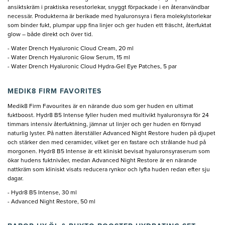
ansiktskräm i praktiska resestorlekar, snyggt förpackade i en återanvändbar
necessär. Produkterna är berikade med hyaluronsyra i flera molekylstorlekar
som binder fukt, plumpar upp fina linjer och ger huden ett fräscht, återfuktat
glow – både direkt och över tid.
- Water Drench Hyaluronic Cloud Cream, 20 ml
- Water Drench Hyaluronic Glow Serum, 15 ml
- Water Drench Hyaluronic Cloud Hydra-Gel Eye Patches, 5 par
MEDIK8 FIRM FAVORITES
Medik8 Firm Favourites är en närande duo som ger huden en ultimat
fuktboost. Hydr8 B5 Intense fyller huden med multivikt hyaluronsyra för 24
timmars intensiv återfuktning, jämnar ut linjer och ger huden en förnyad
naturlig lyster. På natten återställer Advanced Night Restore huden på djupet
och stärker den med ceramider, vilket ger en fastare och strålande hud på
morgonen. Hydr8 B5 Intense är ett kliniskt bevisat hyaluronsyraserum som
ökar hudens fuktnivåer, medan Advanced Night Restore är en närande
nattkräm som kliniskt visats reducera rynkor och lyfta huden redan efter sju
dagar.
- Hydr8 B5 Intense, 30 ml
- Advanced Night Restore, 50 ml