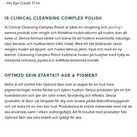
- His Eye Cream 17 ml
I
S CLINICAL CLEANSING COMPLEX POLISH
iS Clinical Cleansing Complex Polish är både en rengöring och
peeling
i
samma produkt som rengör och förbättrar hudstrukturen på huden utan att
torka ut. Denna formula vårdar och bidrar till att hudens essentiella, naturliga
oljor bevaras och hudbarriären hålls intakt. Med ett lätt löddrande skum
rengörs huden på djupet, och huden lämnas jämn, mjuk och med en ny
klarhet. Cleansing Complex Polish exfolierar huden på hudytan med hjälp av
mekanisk cellulosa, jojoba och kraftfulla botaniska extrakt.
OPTMZD SKIN STARTKIT AGE & PIGMENT
Detta är ett startkit från Optmzd Skin som är skapat för en hud med
pigmenteringar, mörka fläckar och ojämn hudton. Dessa produkter gör en full
hudvårdsrutin och gör din rutin enkel, förståerlig och effektiv. Dessa
produkter är även väl lämpade för dig som önskar jobba åldersförebyggande
och vill bidra till en mer klar hud. Produkterna är enkelt markerade med när de
ska användas samt i vilken ordningsföljd. Att få resultat med produkter från
Optmzd Skin ska vara enkelt och tydligt för alla.