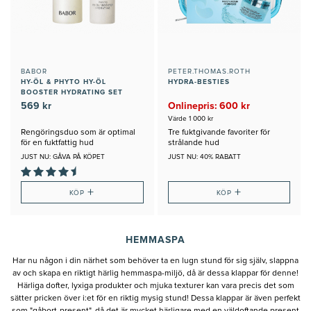
BABOR
PETER.THOMAS.ROTH
HY-ÖL & PHYTO HY-ÖL
HYDRA-BESTIES
BOOSTER HYDRATING SET
569 kr
Onlinepris: 600 kr
Värde 1 000 kr
Rengöringsduo som är optimal
Tre fuktgivande favoriter för
för en fuktfattig hud
strålande hud
JUST NU: GÅVA PÅ KÖPET
JUST NU: 40% RABATT
+
+
KÖP
KÖP
HEMMASPA
Har nu någon i din närhet som behöver ta en lugn stund för sig själv, slappna
av och skapa en riktigt härlig hemmaspa-miljö, då är dessa klappar för denne!
Härliga dofter, lyxiga produkter och mjuka texturer kan vara precis det som
sätter pricken över i:et för en riktig mysig stund! Dessa klappar är även perfekt
som "gåbort-present", då det är mycket härligare med en väldoftande present