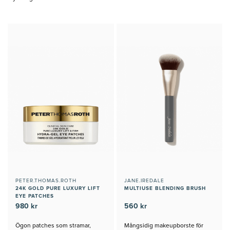
PETER.THOMAS.ROTH
JANE.IREDALE
24K GOLD PURE LUXURY LIFT
MULTIUSE BLENDING BRUSH
EYE PATCHES
980 kr
560 kr
Ögon patches som stramar,
Mångsidig makeupborste för