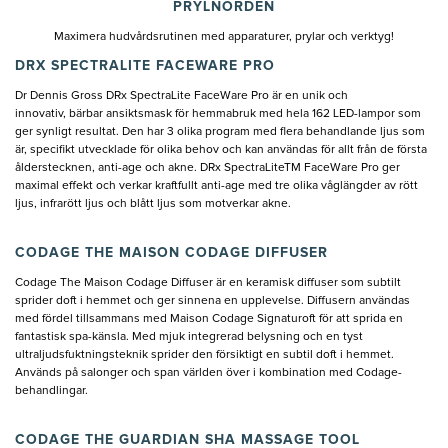
PRYLNÖRDEN
Maximera hudvårdsrutinen med apparaturer, prylar och verktyg!
DRX SPECTRALITE FACEWARE PRO
Dr Dennis Gross DRx SpectraLite FaceWare Pro är en unik och
innovativ, bärbar ansiktsmask för hemmabruk med hela 162 LED-lampor som
ger synligt resultat. Den har 3 olika program med flera behandlande ljus som
är, specifikt utvecklade för olika behov och kan användas för allt från de första
ålderstecknen, anti-age och akne. DRx SpectraLiteTM FaceWare Pro ger
maximal effekt och verkar kraftfullt anti-age med tre olika våglängder av rött
ljus, infrarött ljus och blått ljus som motverkar akne.
CODAGE THE MAISON CODAGE DIFFUSER
Codage The Maison Codage Diffuser är en keramisk diffuser som subtilt
sprider doft i hemmet och ger sinnena en upplevelse. Diffusern användas
med fördel tillsammans med Maison Codage Signaturoft för att sprida en
fantastisk spa-känsla. Med mjuk integrerad belysning och en tyst
ultraljudsfuktningsteknik sprider den försiktigt en subtil doft i hemmet.
Används på salonger och span världen över i kombination med Codage-
behandlingar.
CODAGE THE GUARDIAN SHA MASSAGE TOOL