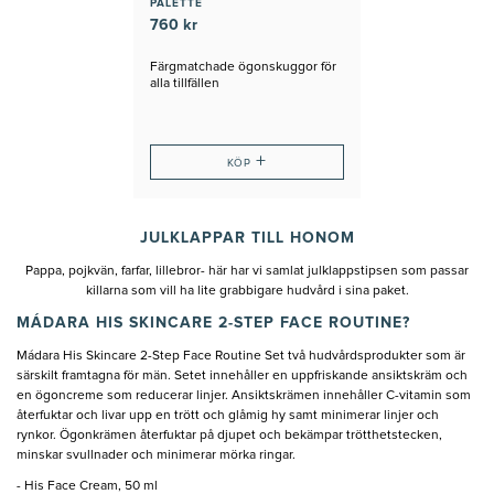
PALETTE
760 kr
Färgmatchade ögonskuggor för
alla tillfällen
+
KÖP
JULKLAPPAR TILL HONOM
Pappa, pojkvän, farfar, lillebror- här har vi samlat julklappstipsen som passar
killarna som vill ha lite grabbigare hudvård i sina paket.
MÁDARA HIS SKINCARE 2-STEP FACE ROUTINE?
Mádara His Skincare 2-Step Face Routine Set två hudvårdsprodukter som är
särskilt framtagna för män. Setet innehåller en uppfriskande ansiktskräm och
en ögoncreme som reducerar linjer. Ansiktskrämen innehåller C-vitamin som
återfuktar och livar upp en trött och glåmig hy samt minimerar linjer och
rynkor. Ögonkrämen återfuktar på djupet och bekämpar trötthetstecken,
minskar svullnader och minimerar mörka ringar.
- His Face Cream, 50 ml