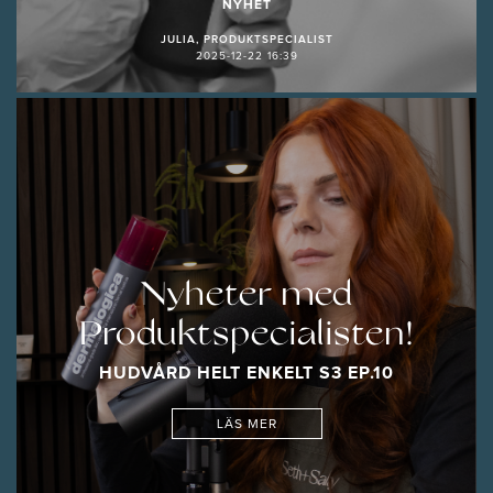
NYHET
JULIA, PRODUKTSPECIALIST
2025-12-22 16:39
Nyheter med
Produktspecialisten!
HUDVÅRD HELT ENKELT S3 EP.10
LÄS MER