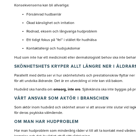
Konsekvenserna kan bli allvarliga:
Försämrad hudbarriär
Ökad känslighet och irritation
Rodnad, eksem och långvariga hudproblem
Ett tidigt fokus på ”fel” i stället för hudhälsa
Kontaktallergi och hudsjukdomar
Hud som inte har ett medicinskt eller dermatologiskt behov ska inte beh
SKÖNHETSHETS KRYPER ALLT LÄNGRE NER I ÅLDRAR
Parallellt med detta ser vi hur skönhetshets och prestationskrav flyttar ne
för att undvika åldrande. Det är en utveckling vi inte kan stå bakom.
Hudvård ska handla om
omsorg, inte oro
. Självkänsla ska inte byggas på p
VÅRT ANSVAR SOM AKTÖR I BRANSCHEN
Som aktör inom hudvård och skönhet anser vi att ansvar inte slutar vid lagk
för deras psykiska välmående.
OM MAN HAR HUDPROBLEM
Har man hudproblem som minderårig råder vi till att ta kontakt med vården,