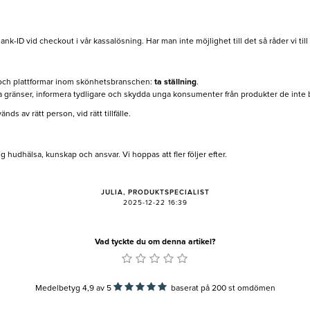
nk-ID vid checkout i vår kassalösning. Har man inte möjlighet till det så råder vi till 
re och plattformar inom skönhetsbranschen:
ta ställning
.
a gränser, informera tydligare och skydda unga konsumenter från produkter de inte be
ds av rätt person, vid rätt tillfälle.
g hudhälsa, kunskap och ansvar. Vi hoppas att fler följer efter.
JULIA, PRODUKTSPECIALIST
2025-12-22 16:39
Vad tyckte du om denna artikel?
Medelbetyg 4,9
av
5
baserat på
200
st omdömen