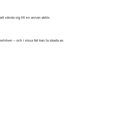
att vända sig tlll en annan aktör.
höver – och i vissa fall kan ta skada av.