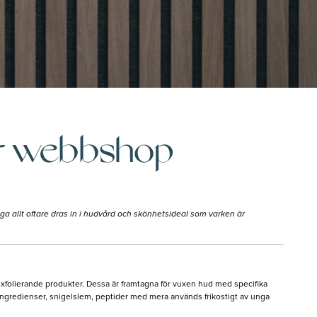
år webbshop
unga allt oftare dras in i hudvård och skönhetsideal som varken är
xfolierande produkter. Dessa är framtagna för vuxen hud med specifika
a ingredienser, snigelslem, peptider med mera används frikostigt av unga