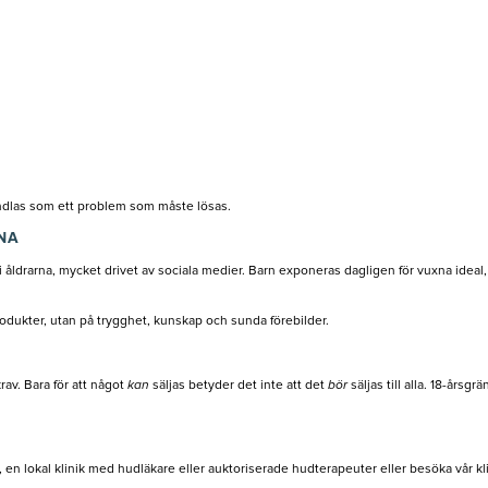
andlas som ett problem som måste lösas.
NA
r i åldrarna, mycket drivet av sociala medier. Barn exponeras dagligen för vuxna ide
rodukter, utan på trygghet, kunskap och sunda förebilder.
rav. Bara för att något
kan
säljas betyder det inte att det
bör
säljas till alla. 18-årsgr
 en lokal klinik med hudläkare eller auktoriserade hudterapeuter eller besöka vår k