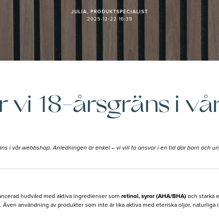
JULIA, PRODUKTSPECIALIST
2025-12-22 16:39
ör vi 18-årsgräns i v
gräns i vår webbshop. Anledningen är enkel – vi vill ta ansvar i en tid där barn och 
vancerad hudvård med aktiva ingredienser som
retinol, syror (AHA/BHA)
och starka e
ng. Även användning av produkter som inte är lika aktiva med eteriska oljor, naturlig