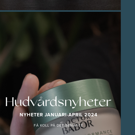
Hudvårdsnyheter
NYHETER JANUARI-APRIL 2024
FÅ KOLL PÅ DET SENASTE