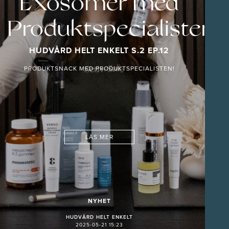
!
Exosomer med
Produktspecialisten
HUDVÅRD HELT ENKELT S.2 EP.12
PRODUKTSNACK MED PRODUKTSPECIALISTEN!
LÄS MER
NYHET
HUDVÅRD HELT ENKELT
2025-05-21 15:23