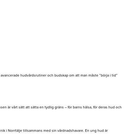
al, avancerade hudvårdsrutiner och budskap om att man måste “börja i tid”
änsen är vårt sätt att sätta en tydlig gräns – för barns hälsa, för deras hud och
linik i Norrtälje tillsammans med sin vårdnadshavare. En ung hud är