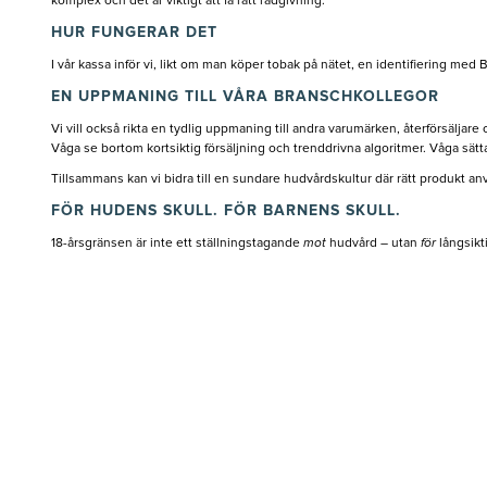
komplex och det är viktigt att få rätt rådgivning.
HUR FUNGERAR DET
I vår kassa inför vi, likt om man köper tobak på nätet, en identifiering med Ba
EN UPPMANING TILL VÅRA BRANSCHKOLLEGOR
Vi vill också rikta en tydlig uppmaning till andra varumärken, återförsälja
Våga se bortom kortsiktig försäljning och trenddrivna algoritmer. Våga sätt
Tillsammans kan vi bidra till en sundare hudvårdskultur där rätt produkt använ
FÖR HUDENS SKULL. FÖR BARNENS SKULL.
18-årsgränsen är inte ett ställningstagande
mot
hudvård – utan
för
långsikti