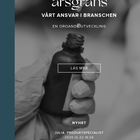
årsgräns
VÅRT ANSVAR I BRANSCHEN
EN OROANDE UTVECKLING
LÄS MER
NYHET
JULIA, PRODUKTSPECIALIST
2025-12-22 16:39