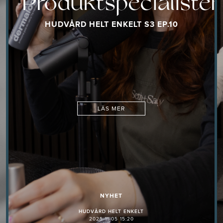
Produktspecialisten
HUDVÅRD HELT ENKELT S3 EP.10
LÄS MER
NYHET
HUDVÅRD HELT ENKELT
2025-11-05 15:20