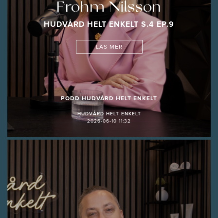
Frohm Nilsson
HUDVÅRD HELT ENKELT S.4 EP.9
LÄS MER
PODD HUDVÅRD HELT ENKELT
HUDVÅRD HELT ENKELT
2026-06-10 11:32