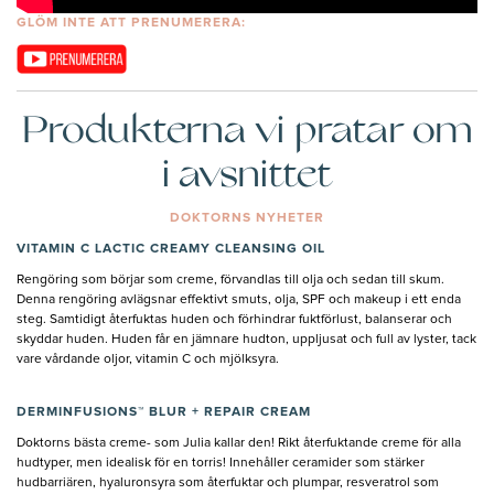
GLÖM INTE ATT PRENUMERERA:
Produkterna vi pratar om
i avsnittet
DOKTORNS NYHETER
VITAMIN C LACTIC CREAMY CLEANSING OIL
Rengöring som börjar som creme, förvandlas till olja och sedan till skum.
Denna rengöring avlägsnar effektivt smuts, olja, SPF och makeup i ett enda
steg. Samtidigt återfuktas huden och förhindrar fuktförlust, balanserar och
skyddar huden. Huden får en jämnare hudton, uppljusat och full av lyster, tack
vare vårdande oljor, vitamin C och mjölksyra.
DERMINFUSIONS™ BLUR + REPAIR CREAM
Doktorns bästa creme- som Julia kallar den! Rikt återfuktande creme för alla
hudtyper, men idealisk för en torris! Innehåller ceramider som stärker
hudbarriären, hyaluronsyra som återfuktar och plumpar, resveratrol som