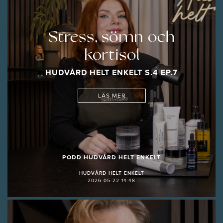
Stress, sömn och
kortisol
HUDVÅRD HELT ENKELT S.4 EP.7
LÄS MER
PODD HUDVÅRD HELT ENKELT
HUDVÅRD HELT ENKELT
2026-05-22 14:48