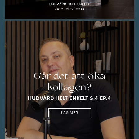
HUDVÅRD HELT ENKELT
2026-04-17 09:33
Går det att öka
kollagen?
HUDVÅRD HELT ENKELT S.4 EP.4
LÄS MER