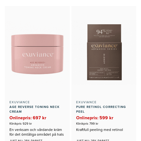
EXUVIANCE
EXUVIANCE
AGE REVERSE TONING NECK
PURE RETINOL CORRECTING
CREAM
PEEL
Onlinepris: 697 kr
Onlinepris: 599 kr
Klinikpris 929 kr
Klinikpris 799 kr
En verksam och vårdande kräm
Kraftfull peeling med retinol
för det ömtåliga området på hals
och dekolletage.
JUST NU: 25% RABATT
JUST NU: 25% RABATT