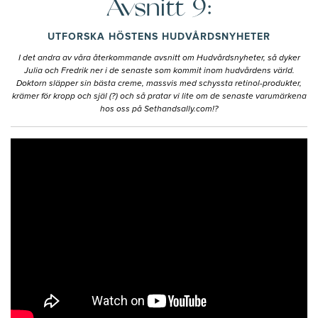
Avsnitt 9:
UTFORSKA HÖSTENS HUDVÅRDSNYHETER
I det andra av våra återkommande avsnitt om Hudvårdsnyheter, så dyker
Julia och Fredrik ner i de senaste som kommit inom hudvårdens värld.
Doktorn släpper sin bästa creme, massvis med schyssta retinol-produkter,
krämer för kropp och själ (?) och så pratar vi lite om de senaste varumärkena
hos oss på Sethandsally.com!?