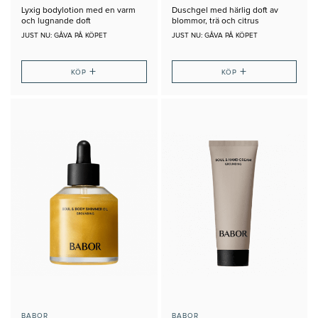
Lyxig bodylotion med en varm
Duschgel med härlig doft av
och lugnande doft
blommor, trä och citrus
JUST NU: GÅVA PÅ KÖPET
JUST NU: GÅVA PÅ KÖPET
+
+
KÖP
KÖP
BABOR
BABOR