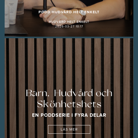
PODD HUDVÅRD HELT ENKELT
HUDVÅRD HELT ENKELT
2026-03-27 10:17
Barn, Hudvård och
Skönhetshets
EN PODDSERIE I FYRA DELAR
LÄS MER