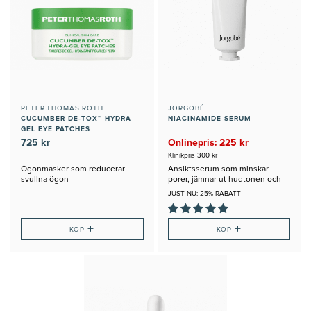
PETER.THOMAS.ROTH
JORGOBÉ
CUCUMBER DE-TOX™ HYDRA
NIACINAMIDE SERUM
GEL EYE PATCHES
725 kr
Onlinepris: 225 kr
Klinikpris 300 kr
Ögonmasker som reducerar
Ansiktsserum som minskar
svullna ögon
porer, jämnar ut hudtonen och
hudtexturen
JUST NU: 25% RABATT
+
+
KÖP
KÖP