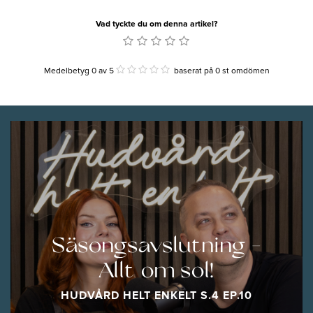
Vad tyckte du om denna artikel?
Medelbetyg 0
av
5
baserat på
0
st omdömen
Säsongsavslutning -
Allt om sol!
HUDVÅRD HELT ENKELT S.4 EP.10