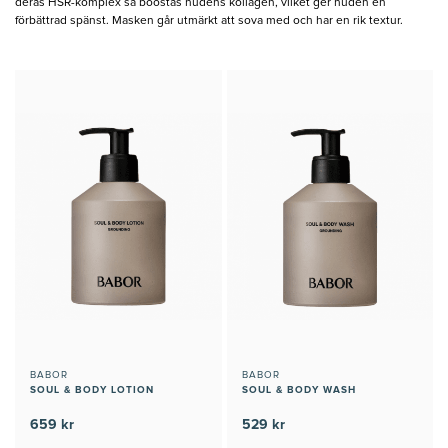
deras HSR-komplex så boostas hudens kollagen, vilket ger huden en
förbättrad spänst. Masken går utmärkt att sova med och har en rik textur.
BABOR
BABOR
SOUL & BODY LOTION
SOUL & BODY WASH
659 kr
529 kr