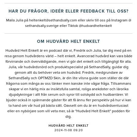
HAR DU FRÅGOR, IDEÉR ELLER FEEDBACK TILL OSS?
Maila Julia på
heltenkelt@sethandsally.com
eller skriv till oss på Instagram @
sethandsally.sverige eller Tiktok @hudvardheltenkelt
OM HUDVÅRD HELT ENKELT
Hudvård Helt Enkelt är en podcast där vi, Fredrik och Julia, tar dig med på en
resa genom hudvårdens värld – helt enkelt. Avancerad hudvård kan vara både
förvirrande och överväldigande, men vi gör det enkelt och tillgängligt för alla.
Julia, vår hudvårdsnörd och produktspecialist på SethandSally, guidar dig
genom allt du behöver veta om hudvård. Fredrik, medgrundare av
SethandSally och OPTMZD Skin, är din lite vilsna guide som ställer de där
frågorna som många av oss tänker men kanske inte vågar fråga. Tillsammans
skapar vi en härlig mix av insiktsfulla samtal, roliga anekdoter och lärorika
djupdykningar i allt från serum och syror till solskydd och hudbarriärer. Vi
bjuder också in spännande gäster för att få ännu fler perspektiv på hur vi kan
ta hand om vår hud på bästa sätt. Oavsett om du är en hudvårdsentusiast
eller en nybörjare som vill veta mer, så är "Hudvård Helt Enkelt" podden för
dig.
HUDVÅRD HELT ENKELT
2024-11-08 09:20