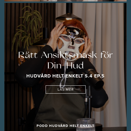
Rätt Ansiktsmask för
Din Hud
HUDVÅRD HELT ENKELT S.4 EP.5
LÄS MER
PODD HUDVÅRD HELT ENKELT