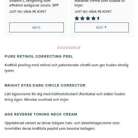
Vitamin C rengöring som
Närande creme som suddar ut
effektivt avlägsnar smuts, SPF
linjer
och makeup i ett steg.
JUST NU: GÅVA PÅ KÖPET
JUST NU: GÅVA PÅ KÖPET
+
INFO
KÖP
EXUVIANCE
PURE RETINOL CORRECTING PEEL
Kraftfull peeling med retinol och patenterade citrafill som ger huden otrolig
lyster.
BRIGHT EYES DARK CIRCLE CORRECTOR
Lätt ögoncreme för dig med trötthetstecken! Återfuktar och stäker huden
kring ögon. Minskar svullnad och linjer.
AGE REVERSE TONING NECK CREAM
Uppdaterad variant av deras tidigare hals- och dekolletagecreme som
innehåller deras kraftfulla peptid som boostar kollagen.