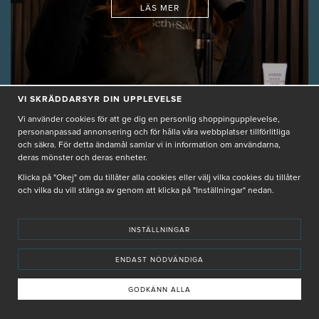
LÄS MER
VI SKRÄDDARSYR DIN UPPLEVELSE
PODD HUDVÅRD HELT ENKELT
Vi använder cookies för att ge dig en personlig shoppingupplevelse,
personanpassad annonsering och för hålla våra webbplatser tillförlitliga
HUDVÅRD HELT ENKELT
2025-12-11 08:38
och säkra. För detta ändamål samlar vi in information om användarna,
deras mönster och deras enheter.
Klicka på "Okej" om du tillåter alla cookies eller välj vilka cookies du tillåter
och vilka du vill stänga av genom att klicka på "Inställningar" nedan.
INSTÄLLNINGAR
ENDAST NÖDVÄNDIGA
GODKÄNN ALLA
Hudterapeuten Gästar!