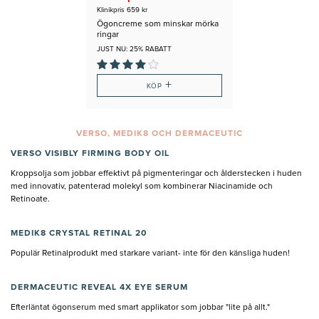
Klinikpris 659 kr
Ögoncreme som minskar mörka
ringar
JUST NU: 25% RABATT
+
KÖP
VERSO, MEDIK8 OCH DERMACEUTIC
VERSO VISIBLY FIRMING BODY OIL
Kroppsolja som jobbar effektivt på pigmenteringar och ålderstecken i huden
med innovativ, patenterad molekyl som kombinerar Niacinamide och
Retinoate.
MEDIK8 CRYSTAL RETINAL 20
Populär Retinalprodukt med starkare variant- inte för den känsliga huden!
DERMACEUTIC REVEAL 4X EYE SERUM
Efterläntat ögonserum med smart applikator som jobbar "lite på allt."