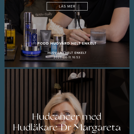
LÄS MER
PODD HUDVÅRD HELT ENKELT
HUDVÅRD HELT ENKELT
2026-06-11 16:53
Hudcancer med
Hudläkare Dr Margareta