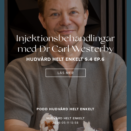
Injektionsbehandlingar
med Dr Carl Westerby
HUDVÅRD HELT ENKELT S.4 EP.6
LÄS MER
PODD HUDVÅRD HELT ENKELT
HUDVÅRD HELT ENKELT
2026-05-11 13:58