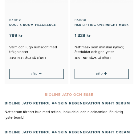
BABOR
BABOR
SOUL & ROOM FRAGRANCE
HSR LIFTING OVERNIGHT MASK
799 kr
1 329 kr
Varm och lugn rumsdoft med
Nattmask som minskar rynkor,
träiga noter
återfuktar och ger lyster
JUST NU: GÅVA PÅ KÖPET
JUST NU: GÅVA PÅ KÖPET
+
+
KÖP
KÖP
BIOLINE JATO OCH ESSE
BIOLINE JATO RETINOL A4 SKIN REGENERATION NIGHT SERUM
Nattserum för torr hud med retinol, bakuchiol och niacinamide. En riktig
lysterbomb!
BIOLINE JATO RETINOL A4 SKIN REGENERATION NIGHT CREAM