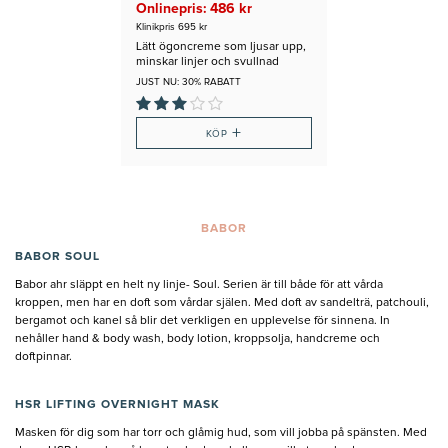
Onlinepris: 486 kr
Klinikpris 695 kr
Lätt ögoncreme som ljusar upp,
minskar linjer och svullnad
JUST NU: 30% RABATT
+
KÖP
BABOR
BABOR SOUL
Babor ahr släppt en helt ny linje- Soul. Serien är till både för att vårda
kroppen, men har en doft som vårdar själen. Med doft av sandelträ, patchouli,
bergamot och kanel så blir det verkligen en upplevelse för sinnena. In
nehåller hand & body wash, body lotion, kroppsolja, handcreme och
doftpinnar.
HSR LIFTING OVERNIGHT MASK
Masken för dig som har torr och glåmig hud, som vill jobba på spänsten. Med