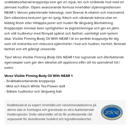
snabbabsorberad kroppsolja som ger en mjuk, len och strålande hud med en
jämnare hudton. Oljans avancerande formula innehåller stjärningrediensen
NEAR 1, Versos patenterade teknologi, som förenar A-vitamin och niacinamid.
Den silkeslena texturen ger en lyxig, fräsch och vårdande känsla utan en
klibbig finish eller tilltäppta porer och huden får långvarig återfuktning.
Kroppsoljan minskar även synligheten av pigmenteringar och ger en jämn
och slät hudtextur med förnyad spänst och fasthet, samtidigt som lystern
ökar. Visible Firming Body Oil With NEAR 1 är en perfekt kroppsolja för dig
som vill motverka och reducera ojämnheter i hud och hudton, torrhet, förlorad
fasthet och ett glåmigt utseende.
Tips! Verso Visible Firming Body Oils NEAR 1 har lugnande och återfuktande
egenskaper som gör den idealisk att applicera efter att ha spenderat tid i
solen.
Verso Visible Firming Body Oil With NEAR 1
- Snabbabsorberande kroppsolja
- Mild och fräsch White Tea Flower-doft
- Slätare hudtextur och långvarig fukt
Kvalitetssäkrat av expert: Innehållet och rekommendationerna på
denna sida är framtagna och granskade av våra Auktoriserade
Hudterapeuter. Detta säkerställer att du får professionella råd
anpassade för skandinavisk hudvård och ingredienssäkerhet.