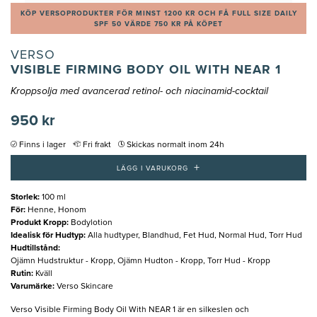
KÖP VERSOPRODUKTER FÖR MINST 1200 KR OCH FÅ FULL SIZE DAILY
SPF 50 VÄRDE 750 KR PÅ KÖPET
VERSO
VISIBLE FIRMING BODY OIL WITH NEAR 1
Kroppsolja med avancerad retinol- och niacinamid-cocktail
950 kr
Finns i lager
Fri frakt
Skickas normalt inom 24h
+
LÄGG I VARUKORG
Storlek
:
100 ml
För
:
Henne, Honom
Produkt Kropp
:
Bodylotion
Idealisk för Hudtyp
:
Alla hudtyper, Blandhud, Fet Hud, Normal Hud, Torr Hud
Hudtillstånd
:
Ojämn Hudstruktur - Kropp, Ojämn Hudton - Kropp, Torr Hud - Kropp
Rutin
:
Kväll
Varumärke
:
Verso Skincare
Verso Visible Firming Body Oil With NEAR 1 är en silkeslen och