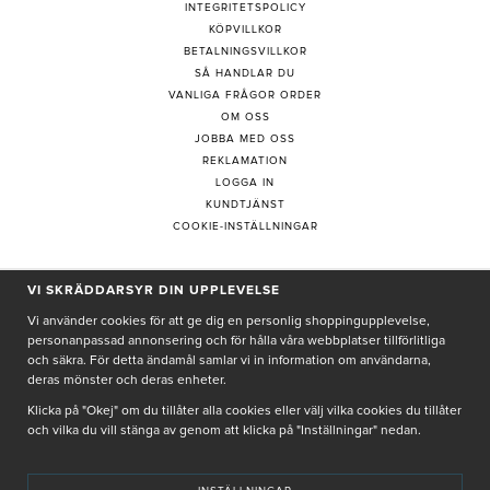
INTEGRITETSPOLICY
KÖPVILLKOR
BETALNINGSVILLKOR
SÅ HANDLAR DU
VANLIGA FRÅGOR ORDER
OM OSS
JOBBA MED OSS
REKLAMATION
LOGGA IN
KUNDTJÄNST
COOKIE-INSTÄLLNINGAR
VI SKRÄDDARSYR DIN UPPLEVELSE
PRENUMERERA PÅ NYHETSBREV
Vi använder cookies för att ge dig en personlig shoppingupplevelse,
personanpassad annonsering och för hålla våra webbplatser tillförlitliga
och säkra. För detta ändamål samlar vi in information om användarna,
deras mönster och deras enheter.
Genom att ge min e-post, accepterar jag Seth och Sally
integritetspolicy
Klicka på "Okej" om du tillåter alla cookies eller välj vilka cookies du tillåter
och vilka du vill stänga av genom att klicka på "Inställningar" nedan.
De uppgifter du matar in kommer endast användas till våra nyhetsbrev.