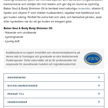
naturlig, strålande lyster. De eteriska oljorna i den varma och eleganta doften
harmoniserar och stödjer din inre balans och ger dig en stund av njutning.
Babor Soul & Body Shimmer Oil är berikad med naturliga
ceramider
, vitamin E,
lipider och vitamin F som stärker hudbarriären, skyddar mot fuktförlust och
ger huden näring. Perfekt för extra fukt och vård, och fantastisk på ben, axlar
eller nyckelben när du vill ge huden en elegant glöd.
Babor Soul & Body Body Shimmer Oil
- Närande och utslätande
- Lystergivande
- Ljuvlig doft
Kvalitetssäkrat av expert: Innehållet och rekommendationerna på
denna sida är framtagna och granskade av våra Auktoriserade
Hudterapeuter. Detta säkerställer att du får professionella råd
anpassade för skandinavisk hudvård och ingredienssäkerhet.
+
ANVÄNDNING
+
NYCKELINGREDIENSER
+
PASSAR TILL
+
INGREDIENSER