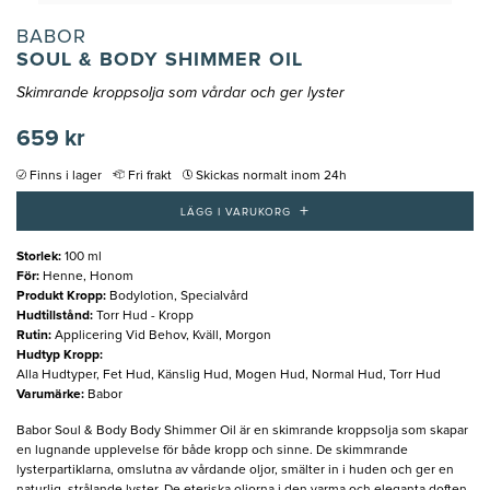
BABOR
SOUL & BODY SHIMMER OIL
Skimrande kroppsolja som vårdar och ger lyster
659 kr
Finns i lager
Fri frakt
Skickas normalt inom 24h
+
LÄGG I VARUKORG
Storlek
:
100 ml
För
:
Henne, Honom
Produkt Kropp
:
Bodylotion, Specialvård
Hudtillstånd
:
Torr Hud - Kropp
Rutin
:
Applicering Vid Behov, Kväll, Morgon
Hudtyp Kropp
:
Alla Hudtyper, Fet Hud, Känslig Hud, Mogen Hud, Normal Hud, Torr Hud
Varumärke
:
Babor
Babor Soul & Body Body Shimmer Oil är en skimrande kroppsolja som skapar
en lugnande upplevelse för både kropp och sinne. De skimmrande
lysterpartiklarna, omslutna av vårdande oljor, smälter in i huden och ger en