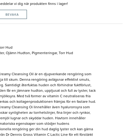
delar vi dig när produkten finns i lager!
BEVAKA
orr Hud
ster, Ojämn Hudton, Pigmenteringar, Torr Hud
Creamy Cleansing Oil är en djupverkande rengöring som
olja till skum. Denna rengöring avlägsnar effektivt smuts,
g. Samtidigt återfuktas huden och förhindrar fuktförlust,
n får en jämnare hudton, uppljusat och full av lyster, tack
mjölksyra. Med två former av vitamin C neutraliseras fria
erkas och kollagenproduktionen främjas för en fastare hud.
Creamy Cleansing Oi linnehåller även hyaluronsyra som
kar synligheten av torrhetslinjer, fina linjer och rynkor,
emjöl lugnar och skyddar huden. Havtorn innehåller
ammatoriska egenskaper som stödjer hudens
onella rengöring ger din hud daglig lyster och kan gärna
n Dr Dennis Gross Vitamin C Lactic Line för ett förstärkt