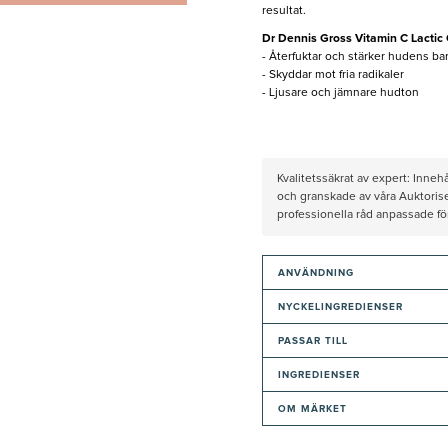
resultat.
Dr Dennis Gross Vitamin C Lactic
- Återfuktar och stärker hudens bar
- Skyddar mot fria radikaler
- Ljusare och jämnare hudton
Kvalitetssäkrat av expert: Inne
och granskade av våra Auktorise
professionella råd anpassade f
ANVÄNDNING
NYCKELINGREDIENSER
PASSAR TILL
INGREDIENSER
OM MÄRKET