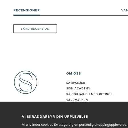
RECENSIONER
VA
SKRIV RECENSION
OM OSS
KAMPANJER
SKIN ACADEMY
S
Å BÖRJAR DU MED RETINOL
VARUMÄRKEN
HUDANALYS
BEHANDLING
VI SKRÄDDARSYR DIN UPPLEVELSE
VÅR PERSONAL
Vi använder cookies för att ge dig en personlig shoppingupplevelse, 