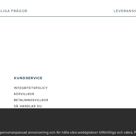
NLIGA FRÅGOR
LEVERANS
KUNDSERVICE
INTEGRITETSPOLICY
KÖPVILLKOR
BETALNINGSVILLKOR
SÅ HANDLAR DU
VANLIGA FRÅGOR ORDER
OM OSS
JOBBA MED OSS
REKLAMATION
personanpassad annonsering och för hålla våra webbplatser tillförlitliga och säkra. 