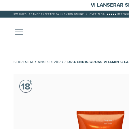
VI LANSERAR 
SVERIGES LEDANDE EXPERTER PÅ HUDVÅRD ONLINE
|
ÖVER 7200+ ★★★★★ RECENSI
/
/
DR.DENNIS.GROSS VITAMIN C L
STARTSIDA
ANSIKTSVÅRD