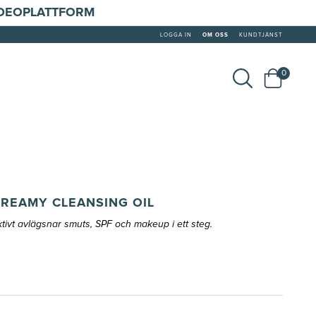
IDEOPLATTFORM
LOGGA IN
OM OSS
KUNDTJÄNST
0
CREAMY CLEANSING OIL
tivt avlägsnar smuts, SPF och makeup i ett steg.