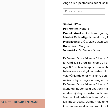
Ange din e-postadress nedan så med
Storlek
:
177 ml
För
:
Henne, Honom
Produkt Ansikte
:
Ansiktsrengöring
Idealisk för Hudtyp
:
Normal Hud, T
Hudtillstånd
:
Grå & Livlös Utan Ly
Rutin
:
Kväll, Morgon
Varumärke
:
Dr. Dennis Gross
Dr Dennis Gross Vitamin C Lactic 
förvandlas i 3 steg från creme till 
olja, SPF och makeup i ett enda ste
balanserar och skyddar huden. Hude
vare vårdande oljor, vitamin C och 
radikaler, hyperpigmentering motv
Dr Dennis Gross Vitamin C Lactic 
återfuktar huden på djupet och mins
medan mjölksyra, havtorn och havr
även antibakteriella och antiinfl
läkningsprocess. Denna multifunkti
FÅ LIFT + REPAIR EYE MASK
kombineras med andra produkter frå