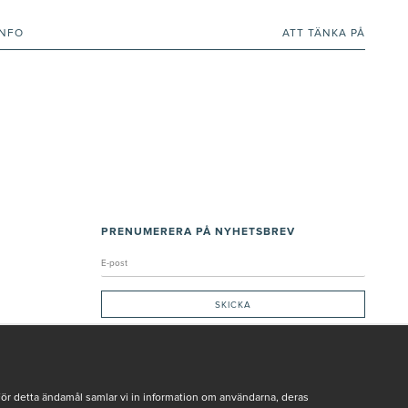
INFO
ATT TÄNKA PÅ
PRENUMERERA PÅ NYHETSBREV
Genom att ge min e-post, accepterar jag Seth och Sally
integritetspolicy
De uppgifter du matar in kommer endast användas till våra nyhetsbrev.
För detta ändamål samlar vi in information om användarna, deras