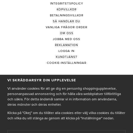
INTEGRITETSPOLICY
KÖPVILLKOR
BETALNINGSVILLKOR
SÅ HANDLAR DU
VANLIGA FRÅGOR ORDER
OM OSS
JOBBA MED OSS
REKLAMATION
LOGGA IN
KUNDTJÄNST
COOKIE-INSTÄLLNINGAR
VI SKRÄDDARSYR DIN UPPLEVELSE
PRENUMERERA PÅ NYHETSBREV
Vi använder cookies för att ge dig en personlig shoppingupplevelse,
personanpassad annonsering och för hålla våra webbplatser tillförlitliga
och säkra. För detta ändamål samlar vi in information om användarna,
deras mönster och deras enheter.
Genom att ge min e-post, accepterar jag Seth och Sally
integritetspolicy
Klicka på "Okej" om du tillåter alla cookies eller välj vilka cookies du tillåter
och vilka du vill stänga av genom att klicka på "Inställningar" nedan.
De uppgifter du matar in kommer endast användas till våra nyhetsbrev.