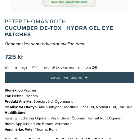
PETER.THOMAS.ROTH
CUCUMBER DE-TOX™ HYDRA GEL EYE
PATCHES
Ögonmasker som reducerar svullna ögon
725 kr
Finns i lager
Fri frakt
Skickas normalt inom 24h
+
LÄGG I VARUKORG
Storlek
:
60 Patches
För
:
Henne, Honom
Produkt Ansikte
:
Specialvård, Ögonmask
Idealisk för Hudtyp
:
Alla hudtyper, Blandhud, Fet Hud, Normal Hud, Torr Hud
Hudtillstånd
:
Känslig Hud kring Ögonen, Påsar Under Ögonen, Torrhet Runt Ögonen
Rutin
:
Applicering Vid Behov, Veckorutin
Varumärke
:
Peter Thomas Roth