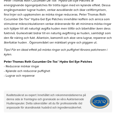
Peter Thomas Roth Cucumber De-Tox™ Hydra Gel Eye Patches är
energigivande ögongelpatches för trötta ögon med en kylande effekt. Dessa
engångsmasker lugnar huden, verkar avsvällande och ökar cellförnyelsen,
fina linjer och uppkomsten av mörka ringar reduceras. Peter Thomas Roth
Cucumber De-Tox™ Hydra Gel Eye Patches innehåller koffein och arnica som
stimulerar mikrocirkulationen verkar dränerande för att minimera mörka ringar
och hjälper till att naturligt avgifta huden men tillför och bibehåller även dess
fuktnivå. Gurkextrakt bidrar till en naturlig avgiftning av huden, samtidigt som
den får näring och fukt. Allantoin, kamomill och aloe vera lugnar, reparerar och
återfuktar huden . Ögonområdet ser märkbart yngre och piggare ut.
Tips! För en ökad effekt på mörka ringar och puffighet förvara patchesen i
kylen.
Peter Thomas Roth Cucumber De-Tox™ Hydra Gel Eye Patches​
- Reducerar mörkar ringar
- Kylande och reducerar puffighet
- Lugnar och reparerar
Kvalitetssäkrat av expert: Innehållet och rekommendationerna på
denna sida är framtagna och granskade av våra Auktoriserade
Hudterapeuter. Detta säkerställer att du får professionella råd
anpassade för skandinavisk hudvård och ingredienssäkerhet.