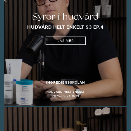
Syror i hudvård
HUDVÅRD HELT ENKELT S3 EP.4
LÄS MER
INGREDIENSSKOLAN
HUDVÅRD HELT ENKELT
2025-09-24 16:19