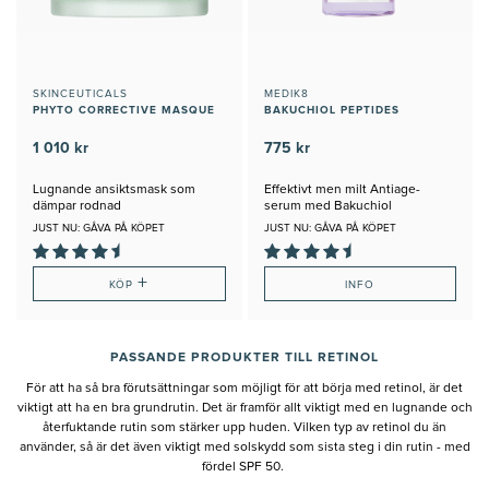
SKINCEUTICALS
MEDIK8
PHYTO CORRECTIVE MASQUE
BAKUCHIOL PEPTIDES
1 010 kr
775 kr
Lugnande ansiktsmask som
Effektivt men milt Antiage-
dämpar rodnad
serum med Bakuchiol
JUST NU: GÅVA PÅ KÖPET
JUST NU: GÅVA PÅ KÖPET
+
KÖP
INFO
PASSANDE PRODUKTER TILL RETINOL
För att ha så bra förutsättningar som möjligt för att börja med retinol, är det
viktigt att ha en bra grundrutin. Det är framför allt viktigt med en lugnande och
återfuktande rutin som stärker upp huden. Vilken typ av retinol du än
använder, så är det även viktigt med solskydd som sista steg i din rutin - med
fördel SPF 50.