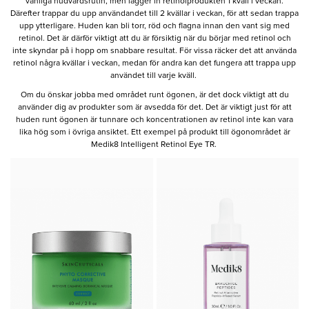
vanliga hudvårdsrutin, men lägger in retinolprodukten 1 kväll i veckan.
Därefter trappar du upp användandet till 2 kvällar i veckan, för att sedan trappa
upp ytterligare. Huden kan bli torr, röd och flagna innan den vant sig med
retinol. Det är därför viktigt att du är försiktig när du börjar med retinol och
inte skyndar på i hopp om snabbare resultat. För vissa räcker det att använda
retinol några kvällar i veckan, medan för andra kan det fungera att trappa upp
användet till varje kväll.
Om du önskar jobba med området runt ögonen, är det dock viktigt att du
använder dig av produkter som är avsedda för det. Det är viktigt just för att
huden runt ögonen är tunnare och koncentrationen av retinol inte kan vara
lika hög som i övriga ansiktet. Ett exempel på produkt till ögonområdet är
Medik8 Intelligent Retinol Eye TR.