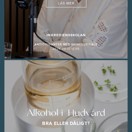
LÄS MER
INGREDIENSSKOLAN
ANTIOXIDANTER MED SKINCEUTICALS
2024-09-17 12:05
Alkohol i Hudvård
BRA ELLER DÅLIGT?