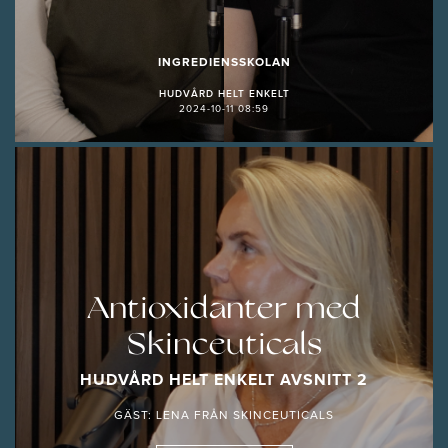
INGREDIENSSKOLAN
HUDVÅRD HELT ENKELT
2024-10-11 08:59
Antioxidanter med
Skinceuticals
HUDVÅRD HELT ENKELT AVSNITT 2
GÄST: LENA FRÅN SKINCEUTICALS