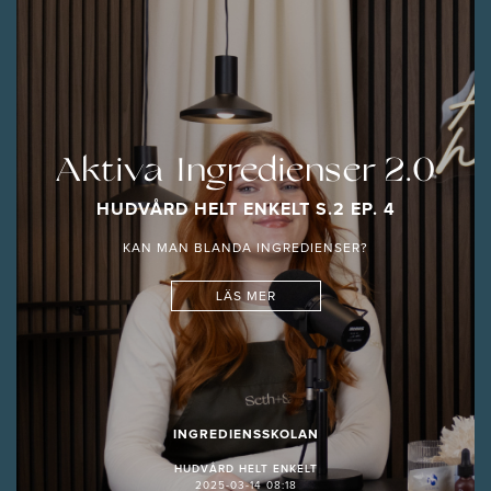
Aktiva Ingredienser 2.0
HUDVÅRD HELT ENKELT S.2 EP. 4
KAN MAN BLANDA INGREDIENSER?
LÄS MER
INGREDIENSSKOLAN
HUDVÅRD HELT ENKELT
2025-03-14 08:18