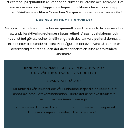
Ett exempel på grundrutin är; Rengöring, fuktserum, creme och solskydd. Det
kan också vara bra att lägga in en lugnande fuktmask för att boosta upp
huden. SkinCeuticals Phyto Corrective Masque är toppen för det ändamålet!
NÄR SKA RETINOL UNDVIKAS?
Vid graviditet och amning är huden generellt känsligare, och det kan vara bra
att undvika aktiva ingredienser såsom retinol. Vissa hudsjukdomar och
hudtillstånd gör att retinol är olämpligt, och det kan vara perioral dermatit,
eksem eller blossande rosacea. För några kan det även vara så att man är
överkänslig mot retinol och det därför är bättre att hitta andra mildare
alternativ.
BEHÖVER DU HJÄLP ATT VÄLJA PRODUKTER?
GÖR VÅRT KOSTNADSFRIA HUDTEST
SVARA PÅ FRÅGOR
Här hittar du vårt hudtest där vår Hudterapeut ger dig en individuellt
anpassad produktrekommendation. Hudtestet är helt kostnadsfritt
och du får svar inom 3 vardagar.
En diplomerad Hudsvårdexpert ger dig ett helt individullt anpassat
Hudvårdsprogram i tre steg - Helt Kostnadsfritt