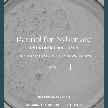
Retinol för Nybörjare
RETINOLSKOLAN - DEL 1
HUR FUNGERAR RETINOL OCH FÖR VEM ÄR DET?
LÄS MER
INGREDIENSSKOLAN
JOHANNA, AUKTORISERAD HUDTERAPEUT