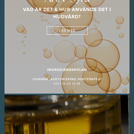
VAD ÄR DET & HUR ANVÄNDS DET I
HUDVÅRD?
LÄS MER
INGREDIENSSKOLAN
JOHANNA, AUKTORISERAD HUDTERAPEUT
2021-12-03 12:48