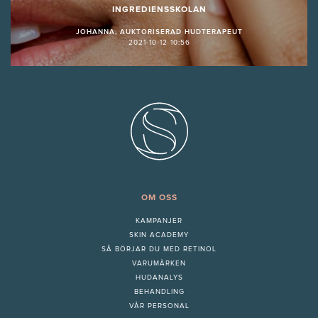
INGREDIENSSKOLAN
JOHANNA, AUKTORISERAD HUDTERAPEUT
2021-10-12 10:56
OM OSS
KAMPANJER
SKIN ACADEMY
S
Å BÖRJAR DU MED RETINOL
VARUMÄRKEN
HUDANALYS
BEHANDLING
VÅR PERSONAL