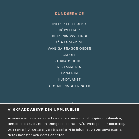
KUNDSERVICE
INTEGRITETSPOLICY
KÖPVILLKOR
BETALNINGSVILLKOR
SÅ HANDLAR DU
VANLIGA FRÅGOR ORDER
OM OSS
JOBBA MED OSS
REKLAMATION
LOGGA IN
KUNDTJÄNST
COOKIE-INSTÄLLNINGAR
PRENUMERERA PÅ NYHETSBREV
VI SKRÄDDARSYR DIN UPPLEVELSE
Vi använder cookies för att ge dig en personlig shoppingupplevelse,
personanpassad annonsering och för hålla våra webbplatser tillförlitliga
och säkra. För detta ändamål samlar vi in information om användarna,
deras mönster och deras enheter.
Genom att ge min e-post, accepterar jag Seth och Sally
integritetspolicy