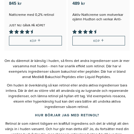
845 kr
489 kr
Nattcreme med 0,2% retinol
Aktiv Nattcreme som motverkar
ojämn Hudton och verkar Anti-
Age
JUST NU: GÅVA PÅ KÖPET
+
+
KÖP
KÖP
Om du däremot är känslig i huden, så finns det andra ingredienser som är mer
varsamma mot huden - men har snarlik effekt som retinol. Där har vi
exempelvis ingredienser såsom bakuchiol eller peptider. Där har vi bland
annat Medik8 Bakuchiol Peptides eller Liquid Peptides.
Om huden är överkänslig så kan retinol eller andra aktiva ingredienser bara
irritera. Där är det av större vikt att använda sig av lugnande och reparerande
ingredienser, och lämna retinol på hyllan ett tag. Vid exempelvis rosacea,
eksem eller hyperkänslig hud kan det vara bättre att undvika aktiva
ingredienser såsom retinol.
HUR BÖRJAR JAG MED RETINOL?
Retinol är som nämnt tidigare en kraftfull ingrediens och det är viktigt att den
vänjs in i huden varsamt. Och hur gör man detta då? Jo, du fortsätter med din