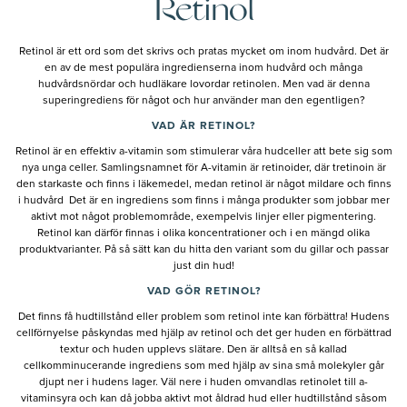
Retinol
Retinol är ett ord som det skrivs och pratas mycket om inom hudvård. Det är
en av de mest populära ingredienserna inom hudvård och många
hudvårdsnördar och hudläkare lovordar retinolen. Men vad är denna
superingrediens för något och hur använder man den egentligen?
VAD ÄR RETINOL?
Retinol är en effektiv a-vitamin som stimulerar våra hudceller att bete sig som
nya unga celler. Samlingsnamnet för A-vitamin är retinoider, där tretinoin är
den starkaste och finns i läkemedel, medan retinol är något mildare och finns
i hudvård Det är en ingrediens som finns i många produkter som jobbar mer
aktivt mot något problemområde, exempelvis linjer eller pigmentering.
Retinol kan därför finnas i olika koncentrationer och i en mängd olika
produktvarianter. På så sätt kan du hitta den variant som du gillar och passar
just din hud!
VAD GÖR RETINOL?
Det finns få hudtillstånd eller problem som retinol inte kan förbättra! Hudens
cellförnyelse påskyndas med hjälp av retinol och det ger huden en förbättrad
textur och huden upplevs slätare. Den är alltså en så kallad
cellkomminucerande ingrediens som med hjälp av sina små molekyler går
djupt ner i hudens lager. Väl nere i huden omvandlas retinolet till a-
vitaminsyra och kan då jobba aktivt mot åldrad hud eller hudtillstånd såsom