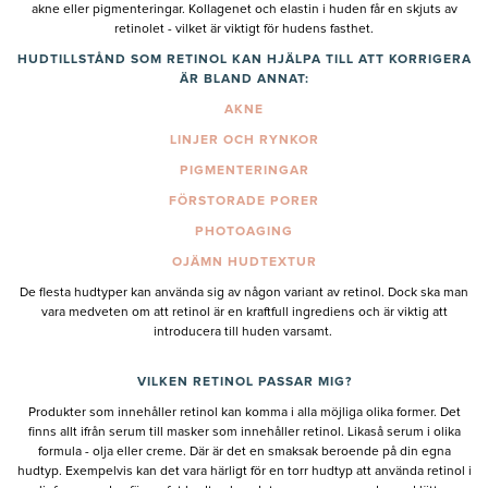
akne eller pigmenteringar. Kollagenet och elastin i huden får en skjuts av
retinolet - vilket är viktigt för hudens fasthet.
HUDTILLSTÅND SOM RETINOL KAN HJÄLPA TILL ATT KORRIGERA
ÄR BLAND ANNAT:
AKNE
LINJER OCH RYNKOR
PIGMENTERINGAR
FÖRSTORADE PORER
PHOTOAGING
OJÄMN HUDTEXTUR
De flesta hudtyper kan använda sig av någon variant av retinol. Dock ska man
vara medveten om att retinol är en kraftfull ingrediens och är viktig att
introducera till huden varsamt.
VILKEN RETINOL PASSAR MIG?
Produkter som innehåller retinol kan komma i alla möjliga olika former. Det
finns allt ifrån serum till masker som innehåller retinol. Likaså serum i olika
formula - olja eller creme. Där är det en smaksak beroende på din egna
hudtyp. Exempelvis kan det vara härligt för en torr hudtyp att använda retinol i