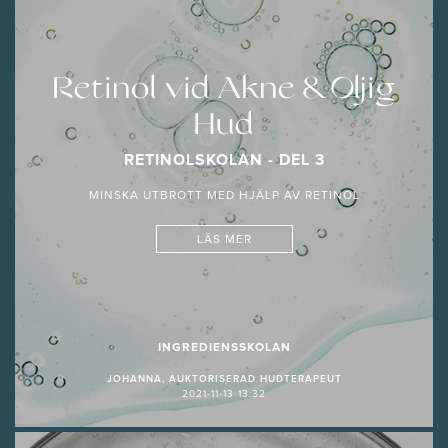
Retinol vid Akne & Oljig
Hud
RETINOLSKOLAN - DEL 3
MINSKA UTBROTT MED HJÄLP AV RETINOL
LÄS MER
INGREDIENSSKOLAN
JOHANNA, AUKTORISERAD HUDTERAPEUT
2021-11-13 13:32