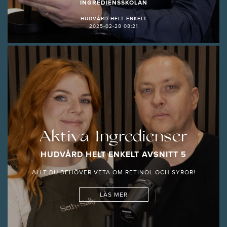
INGREDIENSSKOLAN
HUDVÅRD HELT ENKELT
2025-02-28 08:21
Aktiva Ingredienser
HUDVÅRD HELT ENKELT AVSNITT 5
ALLT DU BEHÖVER VETA OM RETINOL OCH SYROR!
LÄS MER