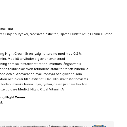
rmal Hud
ter, Linjer & Rynkor, Nedsatt elasticitet, Ojämn Hudstruktur, Ojämn Hudton
ing Night Cream är en lyxig nattcreme med med 0,2 %
amin). Medik8 använder sig av en avancerad
tning som säkerställer att retinol överförs långsamt till
Denna teknik ökar även retinolens stabilitet för att bibehålla
ande och fuktbevarande hyaluronsyra och glycerin som
ion och bidrar till elasticitet. Har i kliniska tester bevisats
i huden, minska tunna linjer/rynkor, ge en jämnare hudton
te tidigare Medik8 Night Ritual Vitamin A.
ing Night Cream​:
l.