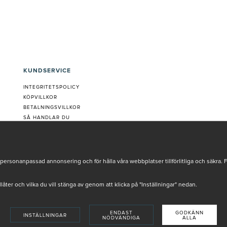
KUNDSERVICE
INTEGRITETSPOLICY
KÖPVILLKOR
BETALNINGSVILLKOR
SÅ HANDLAR DU
VANLIGA FRÅGOR ORDER
OM OSS
JOBBA MED OSS
REKLAMATION
personanpassad annonsering och för hålla våra webbplatser tillförlitliga och säkra. 
COOKIE-INSTÄLLNINGAR
tillåter och vilka du vill stänga av genom att klicka på "Inställningar" nedan.
ENDAST
GODKÄNN
INSTÄLLNINGAR
NÖDVÄNDIGA
ALLA