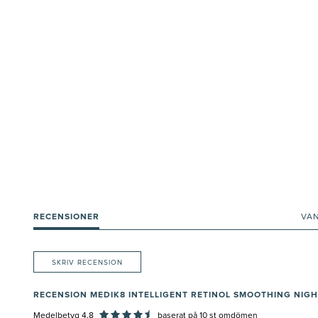
RECENSIONER
VA
SKRIV RECENSION
RECENSION MEDIK8 INTELLIGENT RETINOL SMOOTHING NIG
Medelbetyg 4,8
baserat på
10
st omdömen