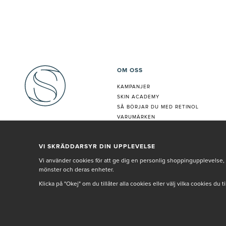
OM OSS
KAMPANJER
SKIN ACADEMY
S
Å BÖRJAR DU MED RETINOL
VARUMÄRKEN
HUDANALYS
BEHANDLING
VI SKRÄDDARSYR DIN UPPLEVELSE
VÅR PERSONAL
Vi använder cookies för att ge dig en personlig shoppingupplevelse, 
mönster och deras enheter.
Klicka på "Okej" om du tillåter alla cookies eller välj vilka cookies du 