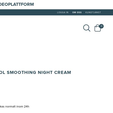
IDEOPLATTFORM
LOGGA IN
OM OSS
KUNDTJÄNST
0
NOL SMOOTHING NIGHT CREAM
ckas normalt inom 24h