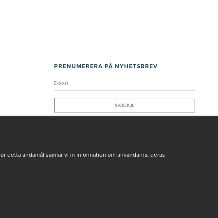
PRENUMERERA PÅ NYHETSBREV
Genom att ge min e-post, accepterar jag Seth och Sally
integritetspolicy
De uppgifter du matar in kommer endast användas till våra nyhetsbrev.
För detta ändamål samlar vi in information om användarna, deras