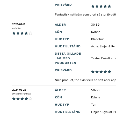
PRISVÄRD
Fantastisk nattkräm som gjort så stor förbätt
2025-01-18
ÅLDER
30-39
av
Iuliia
KÖN
Kvinna
HUDTYP
Blandhud
HUDTILLSTÅND
Acne, Linjer & Ry
DETTA GILLADE
JAG MED
Textur, Enkelt att
PRODUKTEN
PRISVÄRD
Nice product, the skin feels so soft after app
2024-03-23
ÅLDER
50-59
av
Marie Patricia
KÖN
Kvinna
HUDTYP
Torr
HUDTILLSTÅND
Linjer & Rynkor, F