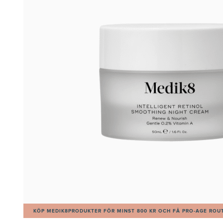
KÖP MEDIK8PRODUKTER FÖR MINST 800 KR OCH FÅ PRO-AGE ROUT