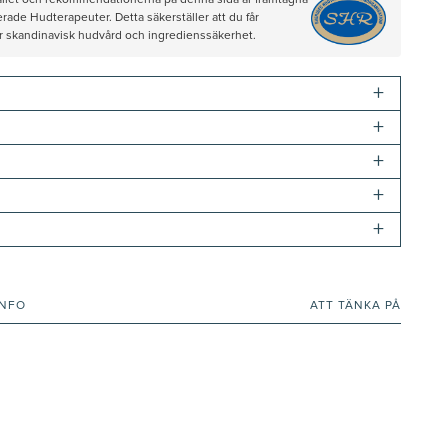
hållet och rekommendationerna på denna sida är framtagna
rade Hudterapeuter. Detta säkerställer att du får
ör skandinavisk hudvård och ingredienssäkerhet.
+
+
+
+
+
INFO
ATT TÄNKA PÅ