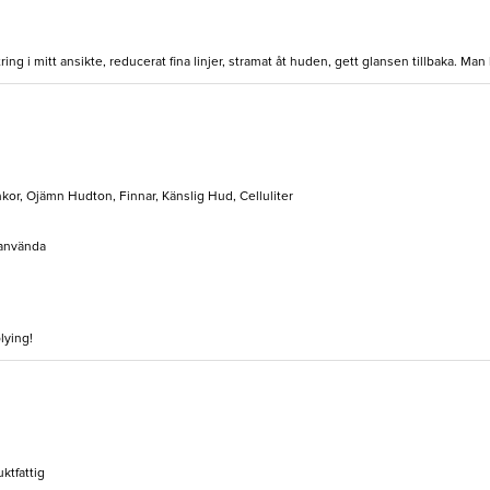
ring i mitt ansikte, reducerat fina linjer, stramat åt huden, gett glansen tillbaka. M
nkor, Ojämn Hudton, Finnar, Känslig Hud, Celluliter
 använda
lying!
uktfattig