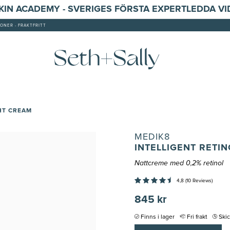
SKIN ACADEMY - SVERIGES FÖRSTA EXPERTLEDDA V
ONER - FRAKTFRITT
HT CREAM
MEDIK8
INTELLIGENT RETI
Nattcreme med 0,2% retinol
4,8 (10 Reviews)
845 kr
Finns i lager
Fri frakt
Ski