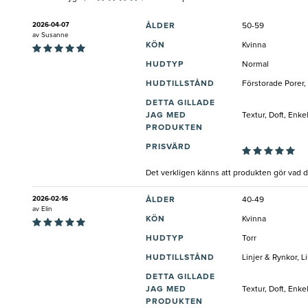
2026-04-07
ÅLDER
50-59
av
Susanne
KÖN
Kvinna
HUDTYP
Normal
HUDTILLSTÅND
Förstorade Porer, 
DETTA GILLADE
JAG MED
Textur, Doft, Enke
PRODUKTEN
PRISVÄRD
Det verkligen känns att produkten gör vad 
2026-02-16
ÅLDER
40-49
av
Elin
KÖN
Kvinna
HUDTYP
Torr
HUDTILLSTÅND
Linjer & Rynkor, 
DETTA GILLADE
JAG MED
Textur, Doft, Enk
PRODUKTEN