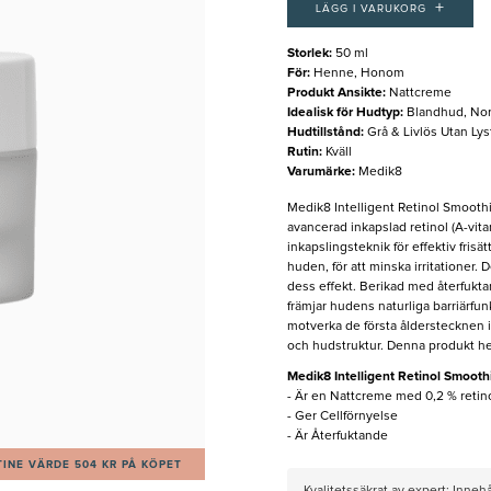
+
LÄGG I VARUKORG
Storlek
:
50 ml
För
:
Henne, Honom
Produkt Ansikte
:
Nattcreme
Idealisk för Hudtyp
:
Blandhud, No
Hudtillstånd
:
Grå & Livlös Utan Lys
Rutin
:
Kväll
Varumärke
:
Medik8
Medik8 Intelligent Retinol Smooth
avancerad inkapslad retinol (A-vit
inkapslingsteknik för effektiv frisät
huden, för att minska irritationer. 
dess effekt. Berikad med återfukt
främjar hudens naturliga barriärfunkt
motverka de första ålderstecknen 
och hudstruktur. Denna produkt het
Medik8 Intelligent Retinol Smooth
- Är en Nattcreme med 0,2 % retino
- Ger Cellförnyelse
- Är Återfuktande
INE VÄRDE 504 KR PÅ KÖPET