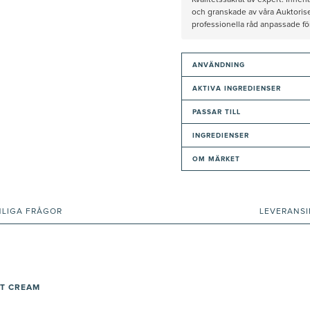
Kvalitetssäkrat av expert: Inne
och granskade av våra Auktorise
professionella råd anpassade f
ANVÄNDNING
AKTIVA INGREDIENSER
PASSAR TILL
INGREDIENSER
OM MÄRKET
NLIGA FRÅGOR
LEVERANS
HT CREAM