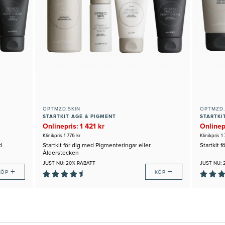
OPTMZD.SKIN
OPTMZD.
STARTKIT AGE & PIGMENT
STARTKI
Onlinepris: 1 421 kr
Onlinepr
Klinikpris 1 776 kr
Klinikpris 1
d
Startkit för dig med Pigmenteringar eller
Startkit 
Ålderstecken
JUST NU: 20% RABATT
JUST NU:
+
+
KÖP
KÖP