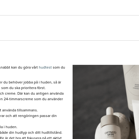
t snabbt kan du göra vårt
hudtest
som du
aker du behöver jobba på i huden, så är
 som du ska prioritera först.
och creme. Där kan du antigen använda
r en 24-timmarscreme som du använder
tt använda tillsammans.
edrar och att rengöringen passar din
la i huden.
både din hudtyp och ditt hudtillstånd.
ör är det bra att fokusera på ett aktivt