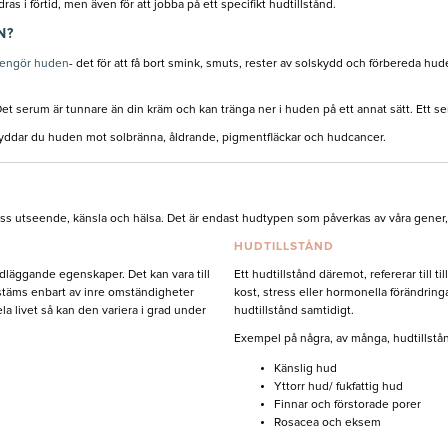
ras i förtid, men även för att jobba på ett specifikt hudtillstånd.
N?
rengör huden
- det för att få bort smink, smuts, rester av solskydd och förbereda 
Det serum är tunnare än din kräm och kan tränga ner i huden på ett annat sätt. Ett se
Då skyddar du huden mot solbränna, åldrande, pigmentfläckar och hudcancer.
ess utseende, känsla och hälsa. Det är endast hudtypen som påverkas av våra gener
HUDTILLSTÅND
äggande egenskaper. Det kan vara till
Ett hudtillstånd däremot, refererar till t
stäms enbart av inre omständigheter
kost, stress eller hormonella förändringa
a livet så kan den variera i grad under
hudtillstånd samtidigt.
Exempel på några, av många, hudtillstån
Känslig hud
Yttorr hud/ fukfattig hud
Finnar och förstorade porer
Rosacea och eksem