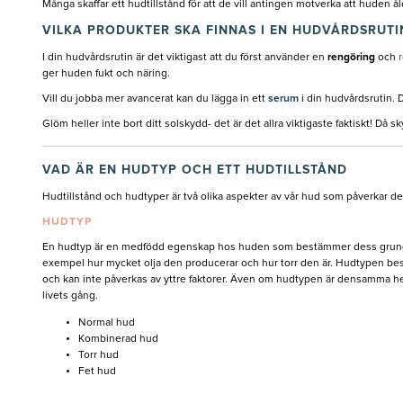
Många skaffar ett hudtillstånd för att de vill antingen motverka att huden åld
VILKA PRODUKTER SKA FINNAS I EN HUDVÅRDSRUTI
I din hudvårdsrutin är det viktigast att du först använder en
rengöring
och
ger huden fukt och näring.
Vill du jobba mer avancerat kan du lägga in ett
serum
i din hudvårdsrutin. 
Glöm heller inte bort ditt solskydd- det är det allra viktigaste faktiskt! 
VAD ÄR EN HUDTYP OCH ETT HUDTILLSTÅND
Hudtillstånd och hudtyper är två olika aspekter av vår hud som påverkar d
HUDTYP
En hudtyp är en medfödd egenskap hos huden som bestämmer dess grundl
exempel hur mycket olja den producerar och hur torr den är. Hudtypen be
och kan inte påverkas av yttre faktorer. Även om hudtypen är densamma hel
livets gång.
Normal hud
Kombinerad hud
Torr hud
Fet hud