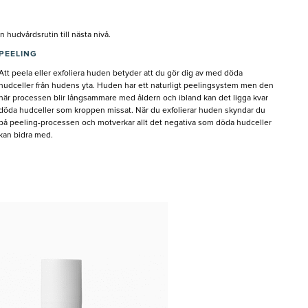
 hudvårdsrutin till nästa nivå.
PEELING
Att peela eller exfoliera huden betyder att du gör dig av med döda
hudceller från hudens yta. Huden har ett naturligt peelingsystem men den
här processen blir långsammare med åldern och ibland kan det ligga kvar
döda hudceller som kroppen missat. När du exfolierar huden skyndar du
på peeling-processen och motverkar allt det negativa som döda hudceller
kan bidra med.