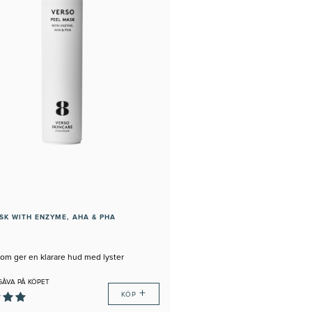
SK WITH ENZYME, AHA & PHA
som ger en klarare hud med lyster
GÅVA PÅ KÖPET
+
KÖP