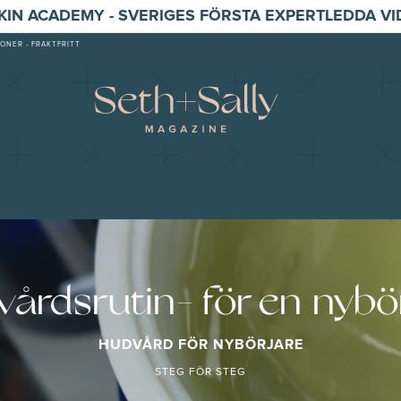
SKIN ACADEMY - SVERIGES FÖRSTA EXPERTLEDDA V
ONER - FRAKTFRITT
årdsrutin- för en nybö
HUDVÅRD FÖR NYBÖRJARE
STEG FÖR STEG