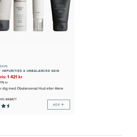
SKIN
T IMPURITIES & UNBALANCED SKIN
is: 1 421 kr
 776 kr
för dig med Obalanserad Hud eller Akne
 20% RABATT
+
KÖP