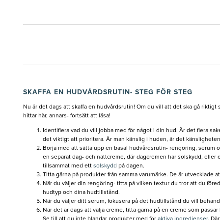
SKAFFA EN HUDVÅRDSRUTIN- STEG FÖR STEG
Nu är det dags att skaffa en hudvårdsrutin! Om du vill att det ska gå riktig
hittar här, annars- fortsätt att läsa!
Identifiera vad du vill jobba med för något i din hud. Är det flera s
det viktigt att prioritera. Är man känslig i huden, är det känsligheten
Börja med att sätta upp en basal hudvårdsrutin- rengöring, serum 
en separat dag- och nattcreme, där dagcremen har solskydd, elle
tillsammat med ett
solskydd
på dagen.
Titta gärna på produkter från samma varumärke. De är utvecklade a
När du väljer din rengöring- titta på vilken textur du tror att du för
hudtyp och dina hudtillstånd.
När du väljer ditt serum, fokusera på det hudtillstånd du vill behand
När det är dags att välja creme, titta gärna på en creme som passar 
Se till att du inte blandar produkter med för
aktiva ingredienser.
Därf