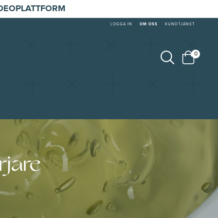
IDEOPLATTFORM
LOGGA IN
OM OSS
KUNDTJÄNST
0
rjare