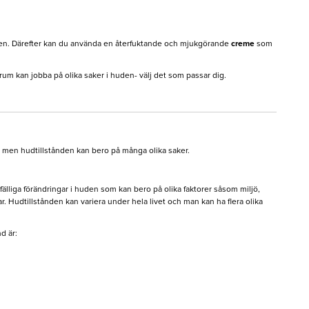
huden. Därefter kan du använda en återfuktande och mjukgörande
creme
som
rum kan jobba på olika saker i huden- välj det som passar dig.
, men hudtillstånden kan bero på många olika saker.
illfälliga förändringar i huden som kan bero på olika faktorer såsom miljö,
r. Hudtillstånden kan variera under hela livet och man kan ha flera olika
d är: