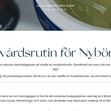
JULIA, PRODUKTSPECIALIST
2024-08-13 15:51
vårdsrutin för Nybör
an kännas överväldigande att skaffa en hudvårdsrutin- framförallt om man inte har 
dig?
lj vår produktspecialists råd för hur du kan skaffa en hudvårdsrutin- på ett enkelt sä
a hand om sin hud dagligen är bra för att motverka hudsjukdomar, obehag och förtida
, som smuts, föroreningar och solen, och använder man dessutom makeup så är det en y