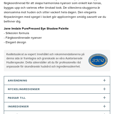
färgkoordinerad för att skapa harmoniska nyanser som enkelt kan tonas,
byggas upp och varieras efter önskad look. De silkeslena skuggorna är
skonsamma mot huden och sitter vackert hela dagen. Den eleganta
förpackningen med spegel i locket gör appliceringen smidig oavsett var du
befinner dig.
Jane Iredale PurePressed Eye Shadow Palette
- Silkeslen formula
- Färgkoordinerade nyanser
- Elegant design
Kvalitetssäkrat av expert: Innehållet och rekommendationerna på
denna sida är framtagna och granskade av våra Auktoriserade
Hudterapeuter. Detta säkerställer att du får professionella råd
anpassade för skandinavisk hudvård och ingredienssäkerhet.
+
ANVÄNDNING
+
NYCKELINGREDIENSER
+
PASSAR TILL
+
INGREDIENSER