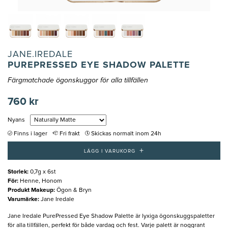
JANE.IREDALE
PUREPRESSED EYE SHADOW PALETTE
Färgmatchade ögonskuggor för alla tillfällen
760 kr
Nyans
Finns i lager
Fri frakt
Skickas normalt inom 24h
+
LÄGG I VARUKORG
Storlek
:
0,7g x 6st
För
:
Henne, Honom
Produkt Makeup
:
Ögon & Bryn
Varumärke
:
Jane Iredale
Jane Iredale PurePressed Eye Shadow Palette är lyxiga ögonskuggspaletter
för alla tillfällen, perfekt för både vardag och fest. Varje palett är noggrant