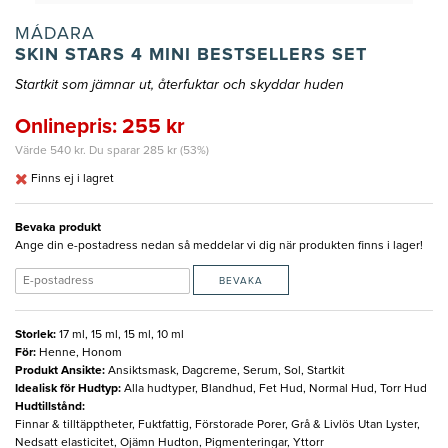
MÁDARA
SKIN STARS 4 MINI BESTSELLERS SET
Startkit som jämnar ut, återfuktar och skyddar huden
Onlinepris: 255 kr
Värde 540 kr. Du sparar 285 kr (53%)
Finns ej i lagret
Bevaka produkt
Ange din e-postadress nedan så meddelar vi dig när produkten finns i lager!
BEVAKA
Storlek
:
17 ml, 15 ml, 15 ml, 10 ml
För
:
Henne, Honom
Produkt Ansikte
:
Ansiktsmask, Dagcreme, Serum, Sol, Startkit
Idealisk för Hudtyp
:
Alla hudtyper, Blandhud, Fet Hud, Normal Hud, Torr Hud
Hudtillstånd
:
Finnar & tilltäpptheter, Fuktfattig, Förstorade Porer, Grå & Livlös Utan Lyster,
Nedsatt elasticitet, Ojämn Hudton, Pigmenteringar, Yttorr