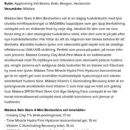
Rutin
:
Applicering Vid Behov, Kväll, Morgon, Veckorutin
Varumärke
:
Mádara
​Mádara Skin Stars 4 Mini Bestsellers set är en daglig hudvårdsutin med fyra
utvalda miniförpackningar ur MÁDARAs toppsäljare som ger djup återfuktning,
solskydd och en strålande frisk hy varje dag. Idealisk för den som tar sina
första steg in i den ekologiska hudvårdens värld, eller den som är på jakt efter
nya hudvårdsfavoriter. Här hittar du allt du någonsin kan tänkas behöva för att
återfukta, återställa hudens lyster och säkerställa gott skydd mot de skadliga
effekterna av UVA/UVB-strålning. Perfekt som prova-på-paket, på resan eller
som present. Madara Creamy Clay AHA Peel Mask är en exfolierande
ansiktsmask med 7% mjölksyra och mikrolera som skonsamt polerar hudens
yta, rengör porerna och avlägsnar döda hudceller för en klarare och fräschare
hy med mer lyster. Mádara Time Miracle Hydra Firm Hyaluron koncentrerad
gel är en oljefri gel som innehåller multimolekylär hyaluronsyra och släcker
omedelbart hudens törst. Mádara Vitamin C Illuminating Recovery kräm är en
lystergivande ansiktskräm med Vitamin C som livar upp en trött och glåmig
hud. Mádara SPF30 Plant Stem Cell Age-Defying Face solskydd är en lätt
tonad mineralbaserad solskydd med ultralätt konsistens och jämnar ut
hudtonen.
​Mádara Skin Stars 4 Mini Bestsellers set innehåller:
- Creamy Clay 7 % AHA-peelingmask, 17 ml
- Time Miracle Hydra Firm Hyaluron koncentrerad gel, 15 ml
- Vitamin C Illuminating Recovery kräm, 15 ml