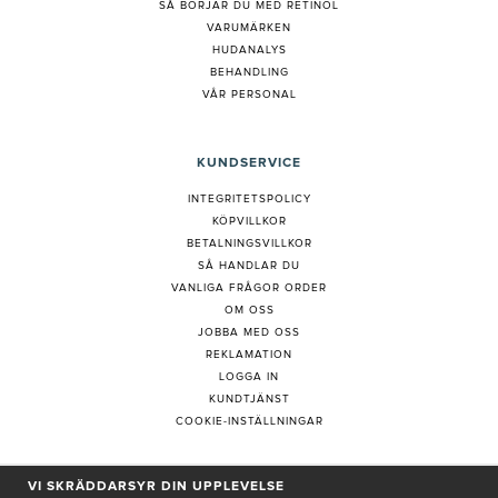
S
Å BÖRJAR DU MED RETINOL
VARUMÄRKEN
HUDANALYS
BEHANDLING
VÅR PERSONAL
KUNDSERVICE
INTEGRITETSPOLICY
KÖPVILLKOR
BETALNINGSVILLKOR
SÅ HANDLAR DU
VANLIGA FRÅGOR ORDER
OM OSS
JOBBA MED OSS
REKLAMATION
LOGGA IN
KUNDTJÄNST
COOKIE-INSTÄLLNINGAR
VI SKRÄDDARSYR DIN UPPLEVELSE
PRENUMERERA PÅ NYHETSBREV