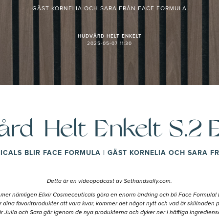
GÄST KORNELIA OCH SARA FRÅN FACE FORMULA
HUDVÅRD HELT ENKELT
2025-05-07 11:30
rd Helt Enkelt S.2 E
ICALS BLIR FACE FORMULA | GÄST KORNELIA OCH SARA 
Detta är en videopodcast av Sethandsally.com.
mmer nämligen Elixir Cosmeceuticals göra en enorm ändring och bli Face Formula! De
r dina favoritprodukter att vara kvar, kommer det något nytt och vad är skillnade
r Julia och Sara går igenom de nya produkterna och dyker ner i häftiga ingrediens