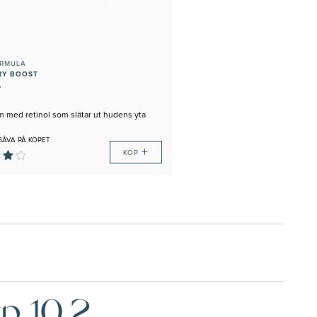
ORMULA
RY BOOST
r
m med retinol som slätar ut hudens yta
GÅVA PÅ KÖPET
+
KÖP
p.10.2