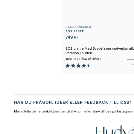
FACE.FORMULA
SOS PASTE
749 kr
SOS-creme Med Svavel som motverkar utb
irritation i huden
JUST NU: GÅVA PÅ KÖPET
HAR DU FRÅGOR, IDEÉR ELLER FEEDBACK TILL OSS?
Maila Julia på
heltenkelt@sethandsally.com
eller skriv till oss på Instagra
Hudvå