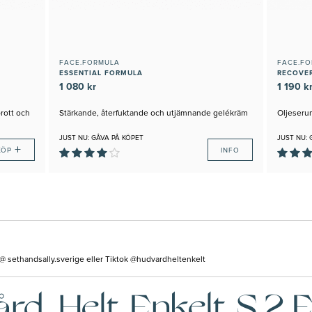
FACE.FORMULA
FACE.F
ESSENTIAL FORMULA
RECOVE
1 080 kr
1 190 k
rott och
Stärkande, återfuktande och utjämnande gelékräm
Oljeseru
JUST NU: GÅVA PÅ KÖPET
JUST NU: 
+
KÖP
INFO
m @ sethandsally.sverige eller Tiktok @hudvardheltenkelt
rd Helt Enkelt S.2 E