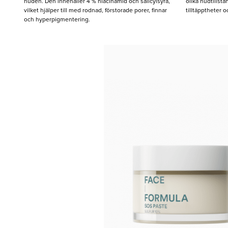
huden. Den innehåller 4 % niacinamid och salicylsyra,
olika hudtillst
vilket hjälper till med rodnad, förstorade porer, finnar
tilltäpptheter o
och hyperpigmentering.