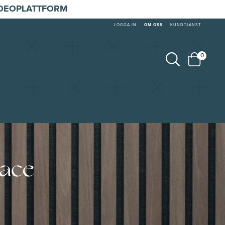
IDEOPLATTFORM
LOGGA IN
OM OSS
KUNDTJÄNST
0
Face