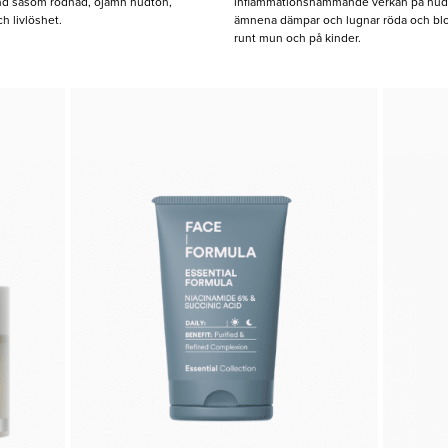
ånd såsom rodnad, ojämn hudton,
inflammationshämmande verkan på hude
ch livlöshet.
ämnena dämpar och lugnar röda och bl
runt mun och på kinder.