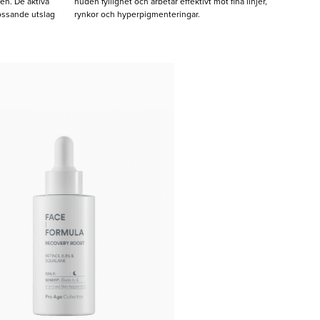
n. De aktiva
huden fyllighet och arbetar effektivt mot fina linjer,
ossande utslag
rynkor och hyperpigmenteringar.