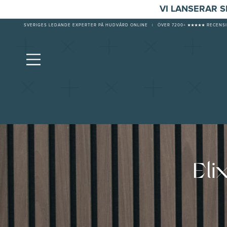
VI LANSERAR 
SVERIGES LEDANDE EXPERTER PÅ HUDVÅRD ONLINE
|
ÖVER 7200+ ★★★★★ RECENSI
Eli