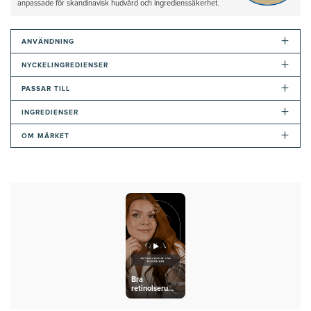
anpassade för skandinavisk hudvård och ingredienssäkerhet.
+
ANVÄNDNING
+
NYCKELINGREDIENSER
+
PASSAR TILL
+
INGREDIENSER
+
OM MÄRKET
Bra
retinolserum
för nybörjare