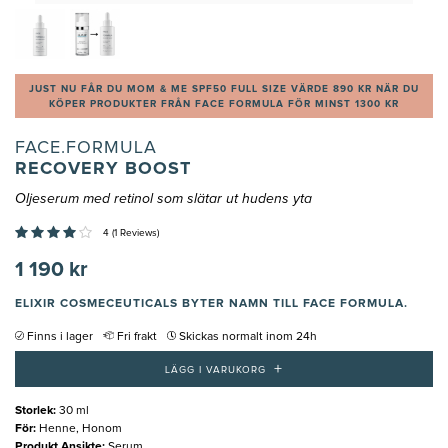
JUST NU FÅR DU MOM & ME SPF50 FULL SIZE VÄRDE 890 KR NÄR DU
KÖPER PRODUKTER FRÅN FACE FORMULA FÖR MINST 1300 KR
FACE.FORMULA
RECOVERY BOOST
Oljeserum med retinol som slätar ut hudens yta
4 (1 Reviews)
1 190 kr
ELIXIR COSMECEUTICALS BYTER NAMN TILL FACE FORMULA.
Finns i lager
Fri frakt
Skickas normalt inom 24h
+
LÄGG I VARUKORG
Storlek
:
30 ml
För
:
Henne, Honom
Produkt Ansikte
:
Serum