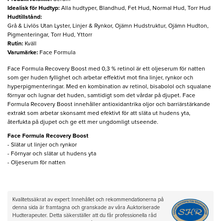
Idealisk för Hudtyp
:
Alla hudtyper, Blandhud, Fet Hud, Normal Hud, Torr Hud
Hudtillstånd
:
Grå & Livlös Utan Lyster, Linjer & Rynkor, Ojämn Hudstruktur, Ojämn Hudton,
Pigmenteringar, Torr Hud, Yttorr
Rutin
:
Kväll
Varumärke
:
Face Formula
Face Formula Recovery Boost med 0,3 % retinol är ett oljeserum för natten
som ger huden fyllighet och arbetar effektivt mot fina linjer, rynkor och
hyperpigmenteringar. Med en kombination av retinol, bisabolol och squalane
förnyar och lugnar det huden, samtidigt som det vårdar på djupet. Face
Formula Recovery Boost innehåller antioxidantrika oljor och barriärstärkande
extrakt som arbetar skonsamt med efektivt för att släta ut hudens yta,
återfukta på djupet och ge ett mer ungdomligt utseende.
Face Formula Recovery Boost
- Slätar ut linjer och rynkor
- Förnyar och slätar ut hudens yta
- Oljeserum för natten
Kvalitetssäkrat av expert: Innehållet och rekommendationerna på
denna sida är framtagna och granskade av våra Auktoriserade
Hudterapeuter. Detta säkerställer att du får professionella råd