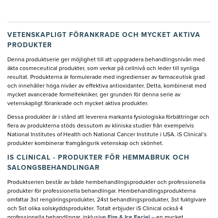
VETENSKAPLIGT FÖRANKRADE OCH MYCKET AKTIVA
PRODUKTER
Denna produktserie ger möjlighet till att uppgradera behandlingsnivån med
äkta cosmeceutical produkter, som verkar på cellnivå och leder till synliga
resultat. Produkterna är formulerade med ingredienser av farmaceutisk grad
och innehåller höga nivåer av effektiva antioxidanter. Detta, kombinerat med
mycket avancerade formeltekniker, ger grunden för denna serie av
vetenskapligt förankrade och mycket aktiva produkter.
Dessa produkter är i stånd att leverera markanta fysiologiska förbättringar och
flera av produkterna stöds dessutom av kliniska studier från exempelvis
National Institutes of Health och National Cancer Institute i USA. iS Clinical’s
produkter kombinerar framgångsrik vetenskap och skönhet.
IS CLINICAL - PRODUKTER FÖR HEMMABRUK OCH
SALONGSBEHANDLINGAR
Produktserien består av både hembehandlingsprodukter och professionella
produkter för professionella behandlingar. Hembehandlingsprodukterna
omfattar 3st rengöringsprodukter, 24st behandlingsprodukter, 3st fuktgivare
och 5st olika solskyddsprodukter. Totalt erbjuder iS Clinical också 4
professionella behandlingar, inklusive
Fire & Ice Facial
– en mycket