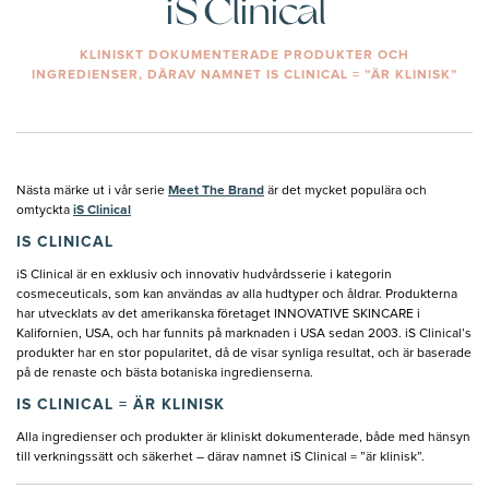
iS Clinical
KLINISKT DOKUMENTERADE PRODUKTER OCH
INGREDIENSER, DÄRAV NAMNET IS CLINICAL = ”ÄR KLINISK”
Nästa märke ut i vår serie
Meet The Brand
är det mycket populära och
omtyckta
iS Clinical
IS CLINICAL
iS Clinical är en exklusiv och innovativ hudvårdsserie i kategorin
cosmeceuticals, som kan användas av alla hudtyper och åldrar. Produkterna
har utvecklats av det amerikanska företaget INNOVATIVE SKINCARE i
Kalifornien, USA, och har funnits på marknaden i USA sedan 2003. iS Clinical’s
produkter har en stor popularitet, då de visar synliga resultat, och är baserade
på de renaste och bästa botaniska ingredienserna.
IS CLINICAL = ÄR KLINISK
Alla ingredienser och produkter är kliniskt dokumenterade, både med hänsyn
till verkningssätt och säkerhet – därav namnet iS Clinical = ”är klinisk”.