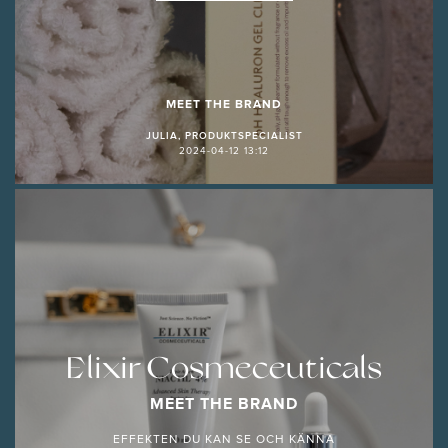
MEET THE BRAND
JULIA, PRODUKTSPECIALIST
2024-04-12 13:12
Elixir Cosmeceuticals
MEET THE BRAND
EFFEKTEN DU KAN SE OCH KÄNNA