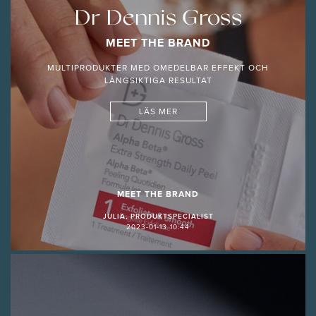
Dr Dennis Gross
MEET THE BRAND
MULTIPRODUKTER MED OMEDELBAR EFFEKT OCH
LÅNGSIKTIGA RESULTAT
LÄS MER
MEET THE BRAND
JULIA, PRODUKTSPECIALIST
2023-01-13 10:44