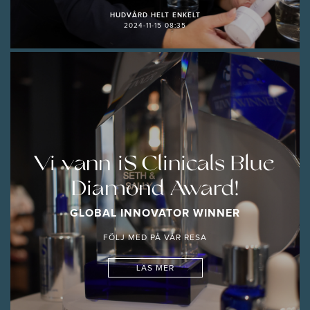
HUDVÅRD HELT ENKELT
2024-11-15 08:35
Vi vann iS Clinicals Blue
Diamond Award!
GLOBAL INNOVATOR WINNER
FÖLJ MED PÅ VÅR RESA
LÄS MER