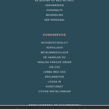
S
Å BÖRJAR DU MED RETINOL
VARUMÄRKEN
HUDANALYS
BEHANDLING
VÅR PERSONAL
KUNDSERVICE
INTEGRITETSPOLICY
KÖPVILLKOR
BETALNINGSVILLKOR
SÅ HANDLAR DU
VANLIGA FRÅGOR ORDER
OM OSS
JOBBA MED OSS
REKLAMATION
LOGGA IN
KUNDTJÄNST
COOKIE-INSTÄLLNINGAR
PRENUMERERA PÅ NYHETSBREV