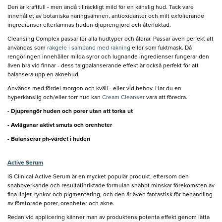
Den är kraftfull - men ändå tillräckligt mild för en känslig hud. Tack vare
innehållet av botaniska näringsämnen, antioxidanter och milt exfolierande
ingredienser efterlämnas huden djuprengjord och återfuktad.
Cleansing Complex passar för alla hudtyper och åldrar. Passar även perfekt att
användas som
rakgele i samband med rakning
eller som fuktmask. Då
rengöringen innehåller milda syror och lugnande ingredienser fungerar den
även bra vid finnar - dess talgbalanserande effekt är också perfekt för att
balansera upp en aknehud.
Används med fördel morgon och kväll - eller vid behov. Har du en
hyperkänslig och/eller torr hud kan
Cream Cleanser
vara att föredra.
- Djuprengör huden och porer utan att torka ut
- Avlägsnar aktivt smuts och orenheter
- Balanserar ph-värdet i huden
Active Serum
iS Clinical Active Serum är en mycket populär produkt, eftersom den
snabbverkande och resultatinriktade formulan snabbt minskar förekomsten av
fina linjer, rynkor och pigmentering, och den är även fantastisk för behandling
av förstorade porer, orenheter och akne.
Redan vid applicering känner man av produktens potenta effekt genom lätta