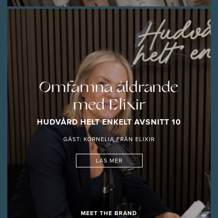
Omfamna åldrande
med Elixir
HUDVÅRD HELT ENKELT AVSNITT 10
GÄST: KORNELIA FRÅN ELIXIR
LÄS MER
MEET THE BRAND