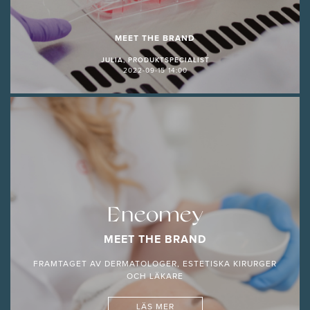
MEET THE BRAND
JULIA, PRODUKTSPECIALIST
2022-09-15 14:00
Eneomey
MEET THE BRAND
FRAMTAGET AV DERMATOLOGER, ESTETISKA KIRURGER
OCH LÄKARE
LÄS MER