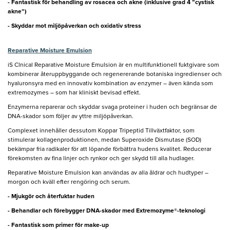
- Fantastisk för behandling av rosacea och akne (inklusive grad 4 ”cystisk
akne”)
- Skyddar mot miljöpåverkan och oxidativ stress
Reparative Moisture Emulsion
iS Clnical Reparative Moisture Emulsion är en multifunktionell fuktgivare som
kombinerar återuppbyggande och regenererande botaniska ingredienser och
hyaluronsyra med en innovativ kombination av enzymer – även kända som
extremozymes – som har kliniskt bevisad effekt.
Enzymerna reparerar och skyddar svaga proteiner i huden och begränsar de
DNA-skador som följer av yttre miljöpåverkan.
Complexet innehåller dessutom Koppar Tripeptid Tillväxtfaktor, som
stimulerar kollagenproduktionen, medan Superoxide Dismutase (SOD)
bekämpar fria radikaler för att löpande förbättra hudens kvalitet. Reducerar
förekomsten av fina linjer och rynkor och ger skydd till alla hudlager.
Reparative Moisture Emulsion kan användas av alla åldrar och hudtyper –
morgon och kväll efter rengöring och serum.
- Mjukgör och återfuktar huden
- Behandlar och förebygger DNA-skador med Extremozyme®-teknologi
- Fantastisk som primer för make-up