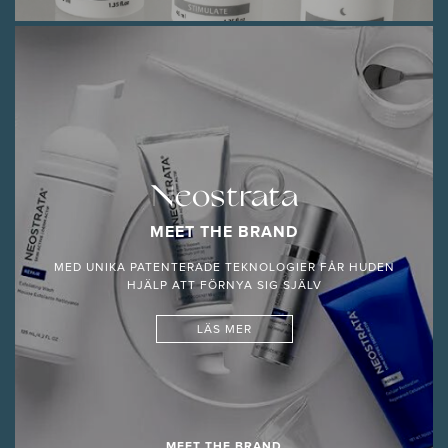
Neostrata
MEET THE BRAND
MED UNIKA PATENTERADE TEKNOLOGIER FÅR HUDEN
HJÄLP ATT FÖRNYA SIG SJÄLV
LÄS MER
MEET THE BRAND