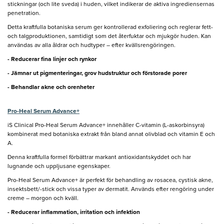
stickningar (och lite sveda) i huden, vilket indikerar de aktiva ingrediensernas
penetration.
Detta kraftfulla botaniska serum ger kontrollerad exfoliering och reglerar fett-
och talgproduktionen, samtidigt som det återfuktar och mjukgör huden. Kan
användas av alla åldrar och hudtyper – efter kvällsrengöringen.
- Reducerar fina linjer och rynkor
- Jämnar ut pigmenteringar, grov hudstruktur och förstorade porer
- Behandlar akne och orenheter
Pro-Heal Serum Advance+
iS Clinical Pro-Heal Serum Advance+ innehåller C-vitamin (L-askorbinsyra)
kombinerat med botaniska extrakt från bland annat olivblad och vitamin E och
A.
Denna kraftfulla formel förbättrar markant antioxidantskyddet och har
lugnande och uppljusane egenskaper.
Pro-Heal Serum Advance+ är perfekt för behandling av rosacea, cystisk akne,
insektsbett/-stick och vissa typer av dermatit. Används efter rengöring under
creme – morgon och kväll.
- Reducerar inflammation, irritation och infektion