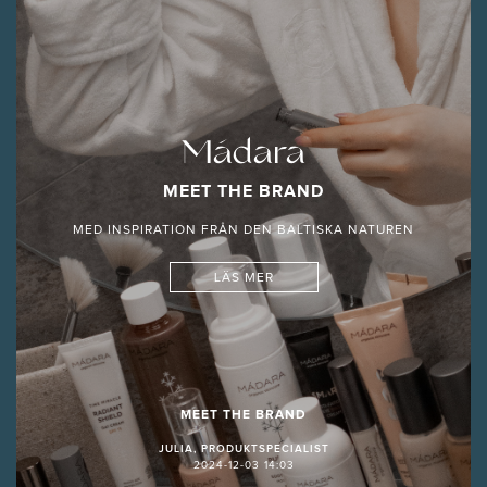
Mádara
MEET THE BRAND
MED INSPIRATION FRÅN DEN BALTISKA NATUREN
LÄS MER
MEET THE BRAND
JULIA, PRODUKTSPECIALIST
2024-12-03 14:03