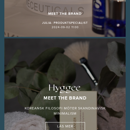
MEET THE BRAND
JULIA- PRODUKTSPECIALIST
2024-09-02 11:00
Hyggee
MEET THE BRAND
KOREANSK FILOSOFI MÖTER SKANDINAVISK
MINIMALISM
LÄS MER