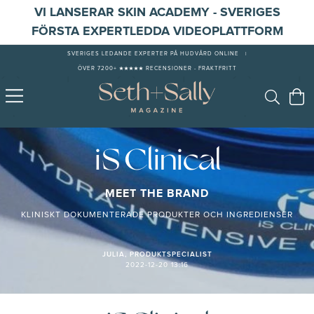
VI LANSERAR SKIN ACADEMY - SVERIGES
FÖRSTA EXPERTLEDDA VIDEOPLATTFORM
SVERIGES LEDANDE EXPERTER PÅ HUDVÅRD ONLINE
|
ÖVER 7200+ ★★★★★ RECENSIONER - FRAKTFRITT
iS Clinical
MEET THE BRAND
KLINISKT DOKUMENTERADE PRODUKTER OCH INGREDIENSER
JULIA, PRODUKTSPECIALIST
2022-12-20 13:16