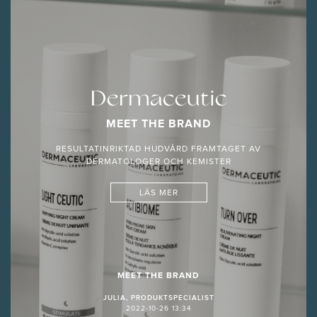
Dermaceutic
MEET THE BRAND
RESULTATINRIKTAD HUDVÅRD FRAMTAGET AV
DERMATOLOGER OCH KEMISTER
LÄS MER
MEET THE BRAND
JULIA, PRODUKTSPECIALIST
2022-10-26 13:34