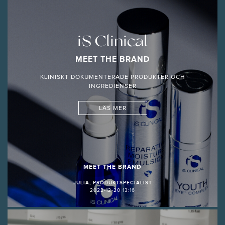
iS Clinical
MEET THE BRAND
KLINISKT DOKUMENTERADE PRODUKTER OCH
INGREDIENSER
LÄS MER
MEET THE BRAND
JULIA, PRODUKTSPECIALIST
2022-12-20 13:16