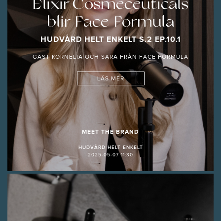
Elixir Cosmeceuticals
blir Face Formula
HUDVÅRD HELT ENKELT S.2 EP.10.1
GÄST KORNELIA OCH SARA FRÅN FACE FORMULA
LÄS MER
MEET THE BRAND
HUDVÅRD HELT ENKELT
2025-05-07 11:30