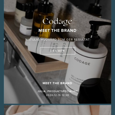
Codage
MEET THE BRAND
NATULIG HUDVÅRD SOM GER RESULTAT
LÄS MER
MEET THE BRAND
JULIA, PRODUKTSPECIALIST
2024-12-16 12:38