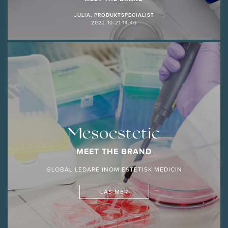
JULIA, PRODUKTSPECIALIST
2022-10-21 14:46
Mesoestetic
MEET THE BRAND
GLOBAL LEDARE INOM ESTETISK MEDICIN
LÄS MER