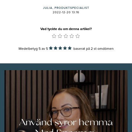
JULIA, PRODUKTSPECIALIST
2022-12-20 13:16
Vad tyckte du om denna artikel?
Medelbetyg 5
av
5
baserat på
2
st omdömen
Använd syror hemma