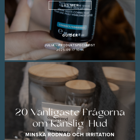
LÄS MER
GUIDER
JULIA - PRODUKTSPECIALIST
2025-09-17 10:14
20 Vanligaste Frågorna
om Känslig Hud
MINSKA RODNAD OCH IRRITATION