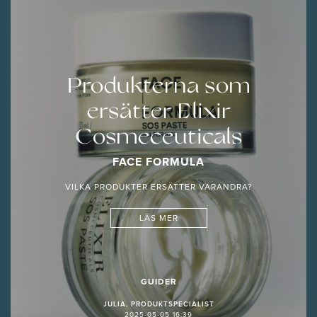
Produkterna som
ersätter Elixir
Cosmeceuticals
FACE FORMULA
VILKA PRODUKTER ERSÄTTER VARANDRA?
LÄS MER
GUIDER
JULIA, PRODUKTSPECIALIST
2025-05-05 16:39