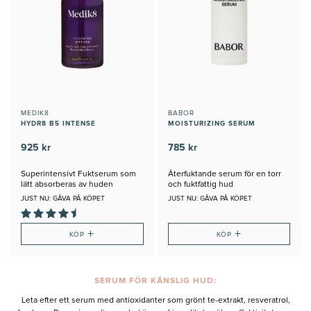
MEDIK8
BABOR
HYDR8 B5 INTENSE
MOISTURIZING SERUM
925 kr
785 kr
Superintensivt Fuktserum som
Återfuktande serum för en torr
lätt absorberas av huden
och fuktfattig hud
JUST NU: GÅVA PÅ KÖPET
JUST NU: GÅVA PÅ KÖPET
+
+
KÖP
KÖP
SERUM FÖR KÄNSLIG HUD:
Leta efter ett serum med antioxidanter som grönt te-extrakt, resveratrol,