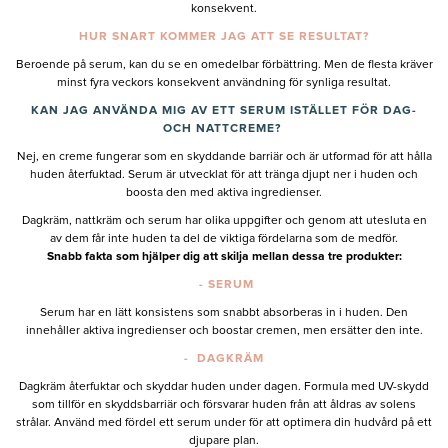
konsekvent.
HUR SNART KOMMER JAG ATT SE RESULTAT?
Beroende på serum, kan du se en omedelbar förbättring. Men de flesta kräver
minst fyra veckors konsekvent användning för synliga resultat.
KAN JAG ANVÄNDA MIG AV ETT SERUM ISTÄLLET FÖR DAG-
OCH NATTCREME?
Nej, en creme fungerar som en skyddande barriär och är utformad för att hålla
huden återfuktad. Serum är utvecklat för att tränga djupt ner i huden och
boosta den med aktiva ingredienser.
Dagkräm, nattkräm och serum har olika uppgifter och genom att utesluta en
av dem får inte huden ta del de viktiga fördelarna som de medför.
Snabb fakta som hjälper dig att skilja mellan dessa tre produkter:
- SERUM
Serum har en lätt konsistens som snabbt absorberas in i huden. Den
innehåller aktiva ingredienser och boostar cremen, men ersätter den inte.
- DAGKRÄM
Dagkräm återfuktar och skyddar huden under dagen. Formula med UV-skydd
som tillför en skyddsbarriär och försvarar huden från att åldras av solens
strålar. Använd med fördel ett serum under för att optimera din hudvård på ett
djupare plan.