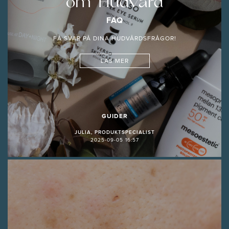
om Hudvård
FAQ
FÅ SVAR PÅ DINA HUDVÅRDSFRÅGOR!
LÄS MER
GUIDER
JULIA, PRODUKTSPECIALIST
2025-09-05 16:57