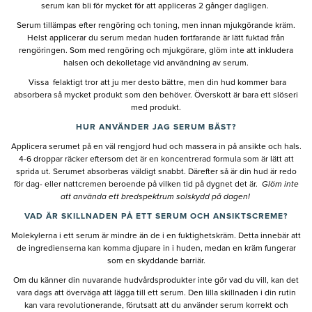
serum kan bli för mycket för att appliceras 2 gånger dagligen.
Serum tillämpas efter rengöring och toning, men innan mjukgörande kräm.
Helst applicerar du serum medan huden fortfarande är lätt fuktad från
rengöringen. Som med rengöring och mjukgörare, glöm inte att inkludera
halsen och dekolletage vid användning av serum.
Vissa felaktigt tror att ju mer desto bättre, men din hud kommer bara
absorbera så mycket produkt som den behöver. Överskott är bara ett slöseri
med produkt.
HUR ANVÄNDER JAG SERUM BÄST?
Applicera serumet på en väl rengjord hud och massera in på ansikte och hals.
4-6 droppar räcker eftersom det är en koncentrerad formula som är lätt att
sprida ut. Serumet absorberas väldigt snabbt. Därefter så är din hud är redo
för dag- eller nattcremen beroende på vilken tid på dygnet det är.
Glöm inte
att använda ett bredspektrum solskydd på dagen!
VAD ÄR SKILLNADEN PÅ ETT SERUM OCH ANSIKTSCREME?
Molekylerna i ett serum är mindre än de i en fuktighetskräm. Detta innebär att
de ingredienserna kan komma djupare in i huden, medan en kräm fungerar
som en skyddande barriär.
Om du känner din nuvarande hudvårdsprodukter inte gör vad du vill, kan det
vara dags att överväga att lägga till ett serum. Den lilla skillnaden i din rutin
kan vara revolutionerande, förutsatt att du använder serum korrekt och