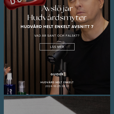
Avslöjar
Hudvårdsmyter
HUDVÅRD HELT ENKELT AVSNITT 7
VAD ÄR SANT OCH FALSKT?
LÄS MER
GUIDER
HUDVÅRD HELT ENKELT
2024-10-25 08:31