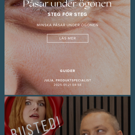
Påsar under ögonen
STEG FÖR STEG
MINSKA PÅSAR UNDER ÖGONEN
LÄS MER
GUIDER
JULIA, PRODUKTSPECIALIST
2025-01-21 08:58