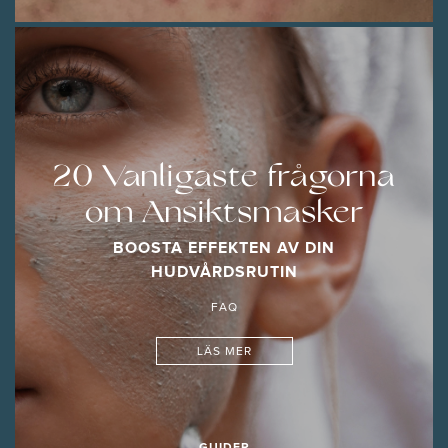
20 Vanligaste frågorna
om Ansiktsmasker
BOOSTA EFFEKTEN AV DIN
HUDVÅRDSRUTIN
FAQ
LÄS MER