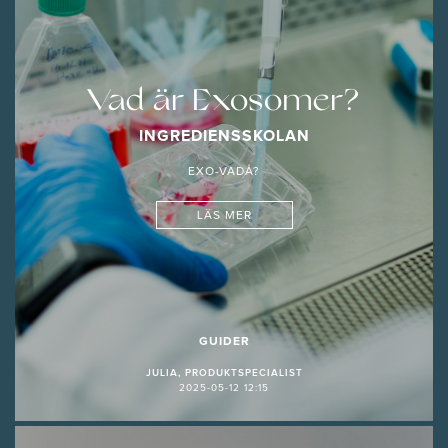
Vad är Exosomer?
INGREDIENSSKOLAN
EXO-VADÅ?
LÄS MER
GUIDER
JULIA, PRODUKTSPECIALIST
2025-05-12 12:15