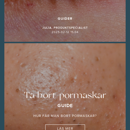
GUIDER
JULIA, PRODUKTSPECIALIST
2025-02-12 15:04
Ta bort pormaskar
GUIDE
HUR FÅR MAN BORT PORMASKAR?
LÄS MER