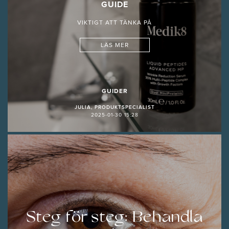
GUIDE
VIKTIGT ATT TÄNKA PÅ
LÄS MER
GUIDER
JULIA, PRODUKTSPECIALIST
2025-01-30 15:28
Steg för steg: Behandla