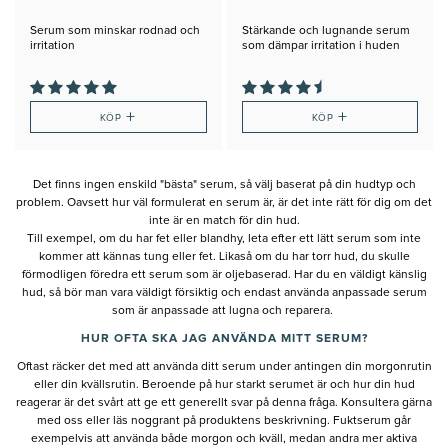
Serum som minskar rodnad och
Stärkande och lugnande serum
irritation
som dämpar irritation i huden
+
+
KÖP
KÖP
Det finns ingen enskild "bästa" serum, så välj baserat på din hudtyp och
problem. Oavsett hur väl formulerat en serum är, är det inte rätt för dig om det
inte är en match för din hud.
Till exempel, om du har fet eller blandhy, leta efter ett lätt serum som inte
kommer att kännas tung eller fet. Likaså om du har torr hud, du skulle
förmodligen föredra ett serum som är oljebaserad. Har du en väldigt känslig
hud, så bör man vara väldigt försiktig och endast använda anpassade serum
som är anpassade att lugna och reparera.
HUR OFTA SKA JAG ANVÄNDA MITT SERUM?
Oftast räcker det med att använda ditt serum under antingen din morgonrutin
eller din kvällsrutin. Beroende på hur starkt serumet är och hur din hud
reagerar är det svårt att ge ett generellt svar på denna fråga. Konsultera gärna
med oss eller läs noggrant på produktens beskrivning. Fuktserum går
exempelvis att använda både morgon och kväll, medan andra mer aktiva