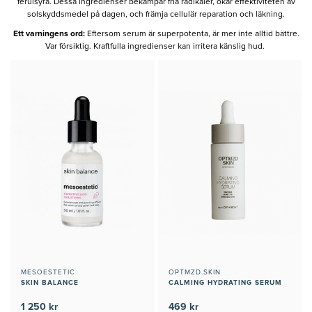
ferulsyra. Dessa ingredienser bekämpar fria radikaler, ökar effektiviteten av
solskyddsmedel på dagen, och främja cellulär reparation och läkning.
Ett varningens ord:
Eftersom serum är superpotenta, är mer inte alltid bättre.
Var försiktig. Kraftfulla ingredienser kan irritera känslig hud.
MESOESTETIC
OPTMZD.SKIN
SKIN BALANCE
CALMING HYDRATING SERUM
1 250 kr
469 kr