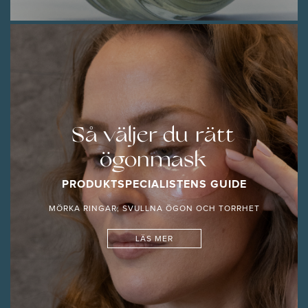
Så väljer du rätt
ögonmask
PRODUKTSPECIALISTENS GUIDE
MÖRKA RINGAR, SVULLNA ÖGON OCH TORRHET
LÄS MER