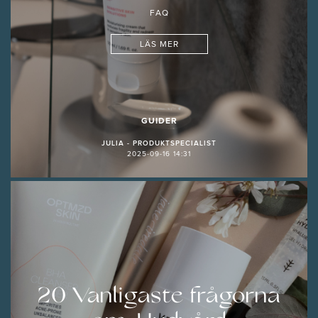
FAQ
LÄS MER
GUIDER
JULIA - PRODUKTSPECIALIST
2025-09-16 14:31
20 Vanligaste frågorna