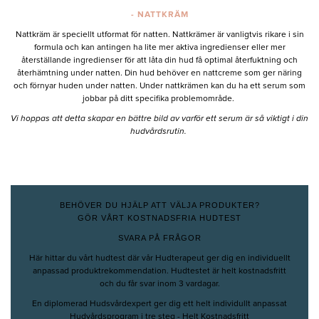
- NATTKRÄM
Nattkräm är speciellt utformat för natten. Nattkrämer är vanligtvis rikare i sin
formula och kan antingen ha lite mer aktiva ingredienser eller mer
återställande ingredienser för att låta din hud få optimal återfuktning och
återhämtning under natten. Din hud behöver en nattcreme som ger näring
och förnyar huden under natten. Under nattkrämen kan du ha ett serum som
jobbar på ditt specifika problemområde.
Vi hoppas att detta skapar en bättre bild av varför ett serum är så viktigt i din
hudvårdsrutin.
BEHÖVER DU HJÄLP ATT VÄLJA PRODUKTER?
GÖR VÅRT KOSTNADSFRIA HUDTEST
SVARA PÅ FRÅGOR
Här hittar du vårt hudtest där vår Hudterapeut ger dig en individuellt
anpassad produktrekommendation. Hudtestet är helt kostnadsfritt
och du får svar inom 3 vardagar.
En diplomerad Hudsvårdexpert ger dig ett helt individullt anpassat
Hudvårdsprogram i tre steg - Helt Kostnadsfritt