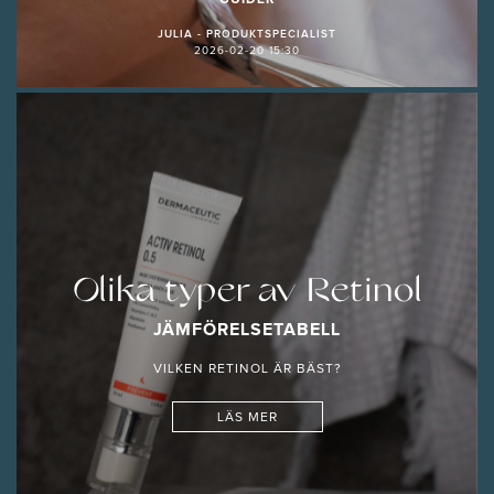
GUIDER
JULIA - PRODUKTSPECIALIST
2026-02-20 15:30
Olika typer av Retinol
JÄMFÖRELSETABELL
VILKEN RETINOL ÄR BÄST?
LÄS MER