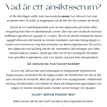
Vad är ett ansiktsserum?
Vi får ofta frågan varför man ska använda
serum
, hur ofta och hur man
använder det? Vi reder ut begreppen så att det blir lite enklare att förstå.
Serum är en hudvårdsprodukt som du kan appliceras på huden efter
rengöring men före en återfuktande creme. Den har som avsikt att leverera
kraftfulla ingredienser djupare in i huden. Serum är särskilt lämpad för denna
uppgift eftersom det består av mindre molekyler som kan tränga djupt in i
huden och leverera en hög koncentration av aktiva ingredienser. Ett serum
kan hjälpa din hud på lång sikt för att exempelvs öka kollagen och hålla
vätskenivåerna i balans. Detta gör dem till ett bra verktyg för att jobba
mot specifika hudproblem, som t ex rynkor, rosacea eller akneproblem.
ÄR SERUM EN FUKTIGHETSKRÄM?
Ja och nej. Serum kan vara fullproppat av fuktgivande ingredienser
(hyaluronsyra, ceramider) för att hjälpa huden att behålla fukt om det är det
som serumet är menat för. Men det gör dem inte mjukgörande i traditionell
mening. Ansiktsvatten och krämer är rikare på fuktgivande egenskaper och
skapar en barriär ovanpå huden medan serum tränger ner djupare.
VILKET SERUM PASSAR MIG?
Vilket serum rätt för din hud? Lär känna dina ingredienser först.