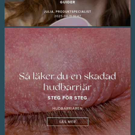
GUIDER
JULIA, PRODUKTSPECIALIST
2025-04-11 10:47
Så läker du en skadad
hudbarriär
STEG FÖR STEG
HUDBARRIÄREN
LÄS MER