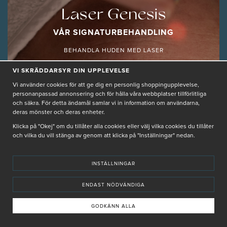
Laser Genesis
VÅR SIGNATURBEHANDLING
BEHANDLA HUDEN MED LASER
VI SKRÄDDARSYR DIN UPPLEVELSE
LÄS MER
Vi använder cookies för att ge dig en personlig shoppingupplevelse,
personanpassad annonsering och för hålla våra webbplatser tillförlitliga
och säkra. För detta ändamål samlar vi in information om användarna,
deras mönster och deras enheter.
Klicka på "Okej" om du tillåter alla cookies eller välj vilka cookies du tillåter
och vilka du vill stänga av genom att klicka på "Inställningar" nedan.
GUIDER
JULIA, PRODUKTSPECIALIST
2024-08-13 14:49
INSTÄLLNINGAR
ENDAST NÖDVÄNDIGA
GODKÄNN ALLA