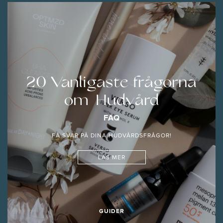
20 Vanligaste frågorna
om Hudvård
FAQ
FÅ SVAR PÅ DINA HUDVÅRDSFRÅGOR!
LÄS MER
GUIDER