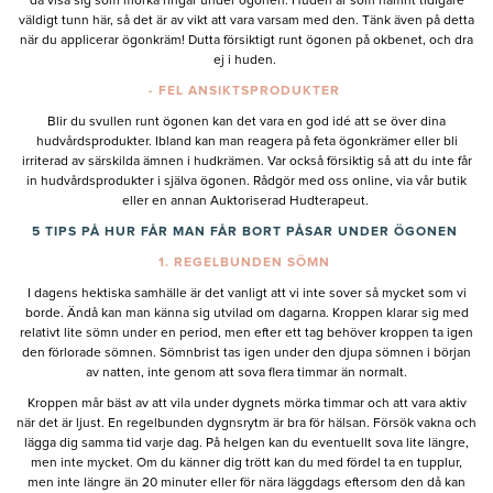
då visa sig som mörka ringar under ögonen. Huden är som nämnt tidigare
väldigt tunn här, så det är av vikt att vara varsam med den. Tänk även på detta
när du applicerar ögonkräm! Dutta försiktigt runt ögonen på okbenet, och dra
ej i huden.
- FEL ANSIKTSPRODUKTER
Blir du svullen runt ögonen kan det vara en god idé att se över dina
hudvårdsprodukter. Ibland kan man reagera på feta ögonkrämer eller bli
irriterad av särskilda ämnen i hudkrämen. Var också försiktig så att du inte får
in hudvårdsprodukter i själva ögonen. Rådgör med oss online, via vår butik
eller en annan Auktoriserad Hudterapeut.
5 TIPS PÅ HUR FÅR MAN FÅR BORT PÅSAR UNDER ÖGONEN
1. REGELBUNDEN SÖMN
I dagens hektiska samhälle är det vanligt att vi inte sover så mycket som vi
borde. Ändå kan man känna sig utvilad om dagarna. Kroppen klarar sig med
relativt lite sömn under en period, men efter ett tag behöver kroppen ta igen
den förlorade sömnen. Sömnbrist tas igen under den djupa sömnen i början
av natten, inte genom att sova flera timmar än normalt.
Kroppen mår bäst av att vila under dygnets mörka timmar och att vara aktiv
när det är ljust. En regelbunden dygnsrytm är bra för hälsan. Försök vakna och
lägga dig samma tid varje dag. På helgen kan du eventuellt sova lite längre,
men inte mycket. Om du känner dig trött kan du med fördel ta en tupplur,
men inte längre än 20 minuter eller för nära läggdags eftersom den då kan