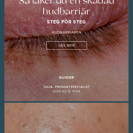
Så läker du en skadad
hudbarriär
STEG FÖR STEG
HUDBARRIÄREN
LÄS MER
GUIDER
JULIA, PRODUKTSPECIALIST
2025-02-12 15:04