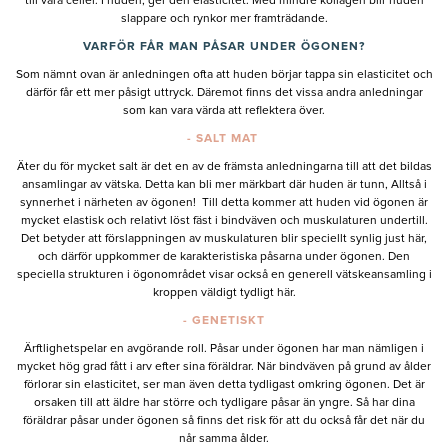
till våra celler. I huden, ger den elasticitet. Med mindre kollagen blir huden
slappare och rynkor mer framträdande.
VARFÖR FÅR MAN PÅSAR UNDER ÖGONEN?
Som nämnt ovan är anledningen ofta att huden börjar tappa sin elasticitet och
därför får ett mer påsigt uttryck. Däremot finns det vissa andra anledningar
som kan vara värda att reflektera över.
- SALT MAT
Äter du för mycket salt är det en av de främsta anledningarna till att det bildas
ansamlingar av vätska. Detta kan bli mer märkbart där huden är tunn, Alltså i
synnerhet i närheten av ögonen! Till detta kommer att huden vid ögonen är
mycket elastisk och relativt löst fäst i bindväven och muskulaturen undertill.
Det betyder att förslappningen av muskulaturen blir speciellt synlig just här,
och därför uppkommer de karakteristiska påsarna under ögonen. Den
speciella strukturen i ögonområdet visar också en generell vätskeansamling i
kroppen väldigt tydligt här.
- GENETISKT
Ärftlighetspelar en avgörande roll. Påsar under ögonen har man nämligen i
mycket hög grad fått i arv efter sina föräldrar. När bindväven på grund av ålder
förlorar sin elasticitet, ser man även detta tydligast omkring ögonen. Det är
orsaken till att äldre har större och tydligare påsar än yngre. Så har dina
föräldrar påsar under ögonen så finns det risk för att du också får det när du
når samma ålder.