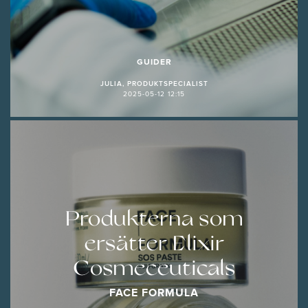
GUIDER
JULIA, PRODUKTSPECIALIST
2025-05-12 12:15
Produkterna som
ersätter Elixir
Cosmeceuticals
FACE FORMULA