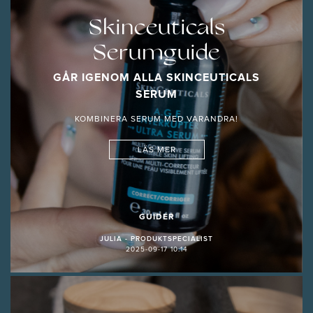
Skinceuticals
Serumguide
GÅR IGENOM ALLA SKINCEUTICALS
SERUM
KOMBINERA SERUM MED VARANDRA!
LÄS MER
GUIDER
JULIA - PRODUKTSPECIALIST
2025-09-17 10:14