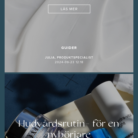
LÄS MER
GUIDER
JULIA, PRODUKTSPECIALIST
2024-09-23 12:18
Hudvårdsrutin- för en
nybörjare