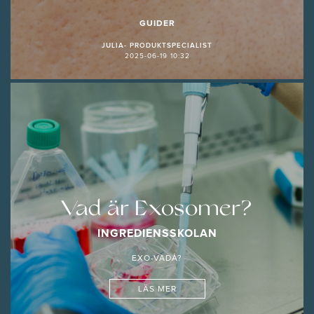
GUIDER
JULIA- PRODUKTSPECIALIST
2025-06-19 10:32
Vad är Exosomer?
INGREDIENSSKOLAN
EXO-VADÅ?
LÄS MER