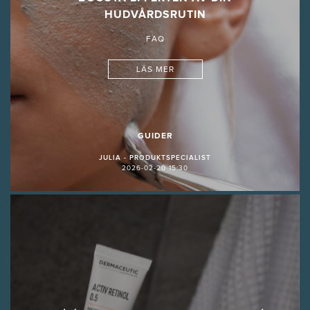
HUDVÅRDSRUTIN
FAQ
LÄS MER
GUIDER
JULIA - PRODUKTSPECIALIST
2026-02-20 15:30