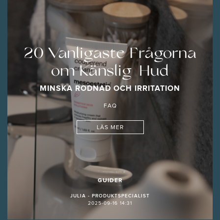
20 Vanligaste Frågorna
om Känslig Hud
MINSKA RODNAD OCH IRRITATION
FAQ
LÄS MER
GUIDER
JULIA - PRODUKTSPECIALIST
2025-09-16 14:31