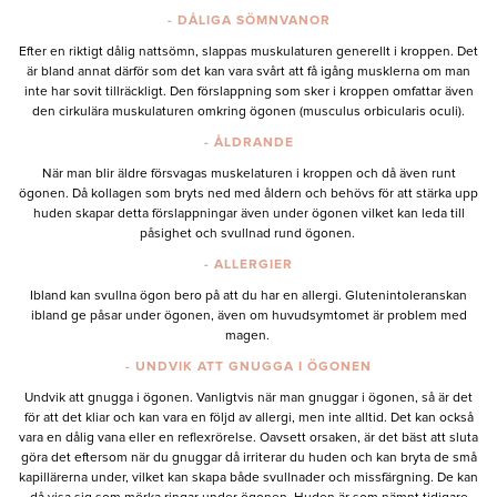
- DÅLIGA SÖMNVANOR
Efter en riktigt dålig nattsömn, slappas muskulaturen generellt i kroppen. Det
är bland annat därför som det kan vara svårt att få igång musklerna om man
inte har sovit tillräckligt. Den förslappning som sker i kroppen omfattar även
den cirkulära muskulaturen omkring ögonen (musculus orbicularis oculi).
- ÅLDRANDE
När man blir äldre försvagas muskelaturen i kroppen och då även runt
ögonen. Då kollagen som bryts ned med åldern och behövs för att stärka upp
huden skapar detta förslappningar även under ögonen vilket kan leda till
påsighet och svullnad rund ögonen.
- ALLERGIER
Ibland kan svullna ögon bero på att du har en allergi. Glutenintoleranskan
ibland ge påsar under ögonen, även om huvudsymtomet är problem med
magen.
- UNDVIK ATT GNUGGA I ÖGONEN
Undvik att gnugga i ögonen. Vanligtvis när man gnuggar i ögonen, så är det
för att det kliar och kan vara en följd av allergi, men inte alltid. Det kan också
vara en dålig vana eller en reflexrörelse. Oavsett orsaken, är det bäst att sluta
göra det eftersom när du gnuggar då irriterar du huden och kan bryta de små
kapillärerna under, vilket kan skapa både svullnader och missfärgning. De kan