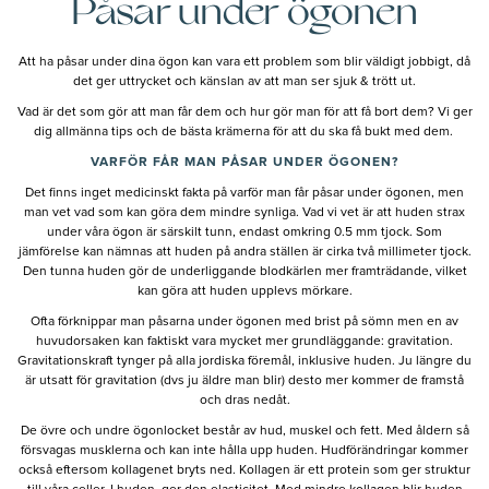
Påsar under ögonen
Att ha påsar under dina ögon kan vara ett problem som blir väldigt jobbigt, då
det ger uttrycket och känslan av att man ser sjuk & trött ut.
Vad är det som gör att man får dem och hur gör man för att få bort dem? Vi ger
dig allmänna tips och de bästa krämerna för att du ska få bukt med dem.
VARFÖR FÅR MAN PÅSAR UNDER ÖGONEN?
Det finns inget medicinskt fakta på varför man får påsar under ögonen, men
man vet vad som kan göra dem mindre synliga. Vad vi vet är att huden strax
under våra ögon är särskilt tunn, endast omkring 0.5 mm tjock. Som
jämförelse kan nämnas att huden på andra ställen är cirka två millimeter tjock.
Den tunna huden gör de underliggande blodkärlen mer framträdande, vilket
kan göra att huden upplevs mörkare.
Ofta förknippar man påsarna under ögonen med brist på sömn men en av
huvudorsaken kan faktiskt vara mycket mer grundläggande: gravitation.
Gravitationskraft tynger på alla jordiska föremål, inklusive huden. Ju längre du
är utsatt för gravitation (dvs ju äldre man blir) desto mer kommer de framstå
och dras nedåt.
De övre och undre ögonlocket består av hud, muskel och fett. Med åldern så
försvagas musklerna och kan inte hålla upp huden. Hudförändringar kommer
också eftersom kollagenet bryts ned. Kollagen är ett protein som ger struktur