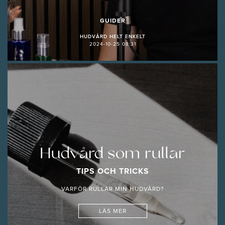
GUIDER
HUDVÅRD HELT ENKELT
2024-10-25 08:31
Hudvård som rullar
TIPS OCH TRICKS
VARFÖR RULLAR MIN HUDVÅRD?
LÄS MER