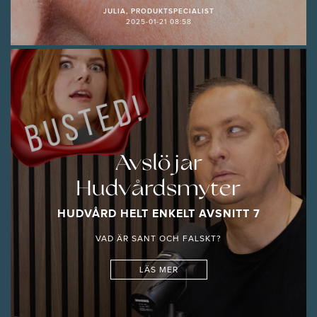
JULIA, PRODUKTSPECIALIST
2025-01-21 08:58
Avslöjar
Hudvårdsmyter
HUDVÅRD HELT ENKELT AVSNITT 7
VAD ÄR SANT OCH FALSKT?
LÄS MER