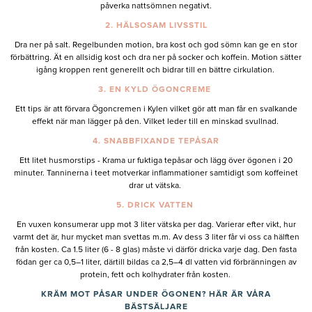
påverka nattsömnen negativt.
2. HÄLSOSAM LIVSSTIL
Dra ner på salt. Regelbunden motion, bra kost och god sömn kan ge en stor
förbättring. Ät en allsidig kost och dra ner på socker och koffein. Motion sätter
igång kroppen rent generellt och bidrar till en bättre cirkulation.
3. EN KYLD ÖGONCREME
Ett tips är att förvara Ögoncremen i Kylen vilket gör att man får en svalkande
effekt när man lägger på den. Vilket leder till en minskad svullnad.
4. SNABBFIXANDE TEPÅSAR
Ett litet husmorstips - Krama ur fuktiga tepåsar och lägg över ögonen i 20
minuter. Tanninerna i teet motverkar inflammationer samtidigt som koffeinet
drar ut vätska.
5. DRICK VATTEN
En vuxen konsumerar upp mot 3 liter vätska per dag. Varierar efter vikt, hur
varmt det är, hur mycket man svettas m.m. Av dess 3 liter får vi oss ca hälften
från kosten. Ca 1.5 liter (6 - 8 glas) måste vi därför dricka varje dag. Den fasta
födan ger ca 0,5–1 liter, därtill bildas ca 2,5–4 dl vatten vid förbränningen av
protein, fett och kolhydrater från kosten.
KRÄM MOT PÅSAR UNDER ÖGONEN? HÄR ÄR VÅRA
BÄSTSÄLJARE