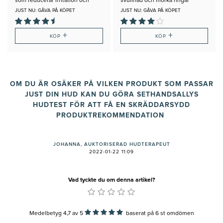
som reducerar irritation och
svullnad och mörka ringar
påsar
JUST NU: GÅVA PÅ KÖPET
JUST NU: GÅVA PÅ KÖPET
+
+
KÖP
KÖP
OM DU ÄR OSÄKER PÅ VILKEN PRODUKT SOM PASSAR
JUST DIN HUD KAN DU GÖRA SETHANDSALLYS
HUDTEST FÖR ATT FÅ EN SKRÄDDARSYDD
PRODUKTREKOMMENDATION
JOHANNA, AUKTORISERAD HUDTERAPEUT
2022-01-22 11:09
Vad tyckte du om denna artikel?
Medelbetyg 4,7
av
5
baserat på
6
st omdömen