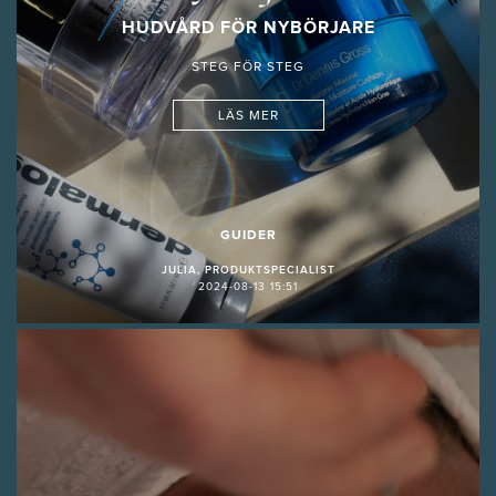
HUDVÅRD FÖR NYBÖRJARE
STEG FÖR STEG
LÄS MER
GUIDER
JULIA, PRODUKTSPECIALIST
2024-08-13 15:51