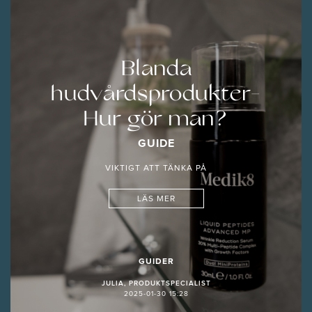
Blanda
hudvårdsprodukter-
Hur gör man?
GUIDE
VIKTIGT ATT TÄNKA PÅ
LÄS MER
GUIDER
JULIA, PRODUKTSPECIALIST
2025-01-30 15:28