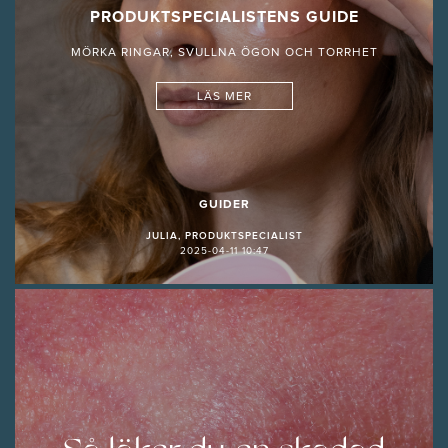
PRODUKTSPECIALISTENS GUIDE
MÖRKA RINGAR, SVULLNA ÖGON OCH TORRHET
LÄS MER
GUIDER
JULIA, PRODUKTSPECIALIST
2025-04-11 10:47