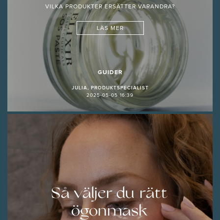
VILKA PRODUKTER ERSÄTTER VARANDRA?
LÄS MER
GUIDER
JULIA, PRODUKTSPECIALIST
2025-05-05 16:39
Så väljer du rätt
ögonmask