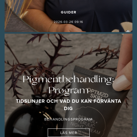
GUIDER
2026-03-26 09:16
Pigmentbehandling:
Program
TIDSLINJER OCH VAD DU KAN FÖRVÄNTA
DIG
BEHANDLINGSPROGRAM
LÄS MER