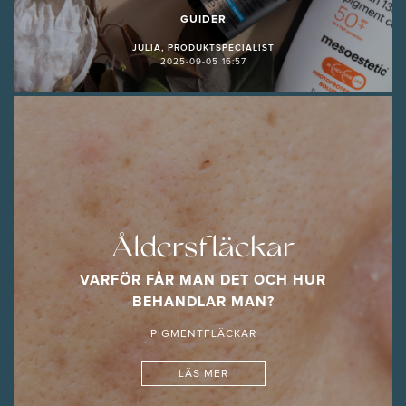
GUIDER
JULIA, PRODUKTSPECIALIST
2025-09-05 16:57
Åldersfläckar
VARFÖR FÅR MAN DET OCH HUR
BEHANDLAR MAN?
PIGMENTFLÄCKAR
LÄS MER