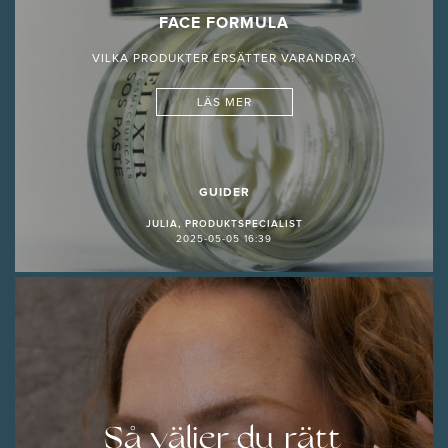
FACE FORMULA
VILKA PRODUKTER ERSÄTTER VARANDRA?
LÄS MER
GUIDER
JULIA, PRODUKTSPECIALIST
2025-05-05 16:39
Så väljer du rätt