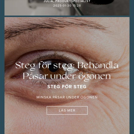
JULIA, PRODUKTSPECIALIST
2025-01-30 15:28
Steg för steg: Behandla
Påsar under ögonen
STEG FÖR STEG
MINSKA PÅSAR UNDER ÖGONEN
LÄS MER