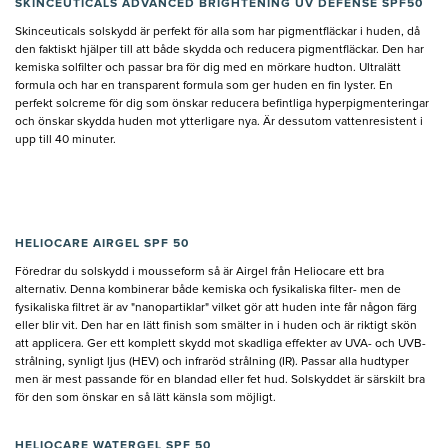
SKINCEUTICALS ADVANCED BRIGHTENING UV DEFENSE SPF50
Skinceuticals solskydd är perfekt för alla som har pigmentfläckar i huden, då
den faktiskt hjälper till att både skydda och reducera pigmentfläckar. Den har
kemiska solfilter och passar bra för dig med en mörkare hudton. Ultralätt
formula och har en transparent formula som ger huden en fin lyster. En
perfekt solcreme för dig som önskar reducera befintliga hyperpigmenteringar
och önskar skydda huden mot ytterligare nya. Är dessutom vattenresistent i
upp till 40 minuter.
HELIOCARE AIRGEL SPF 50
Föredrar du solskydd i mousseform så är Airgel från Heliocare ett bra
alternativ. Denna kombinerar både kemiska och fysikaliska filter- men de
fysikaliska filtret är av "nanopartiklar" vilket gör att huden inte får någon färg
eller blir vit. Den har en lätt finish som smälter in i huden och är riktigt skön
att applicera. Ger ett komplett skydd mot skadliga effekter av UVA- och UVB-
strålning, synligt ljus (HEV) och infraröd strålning (IR). Passar alla hudtyper
men är mest passande för en blandad eller fet hud. Solskyddet är särskilt bra
för den som önskar en så lätt känsla som möjligt.
HELIOCARE WATERGEL SPF 50