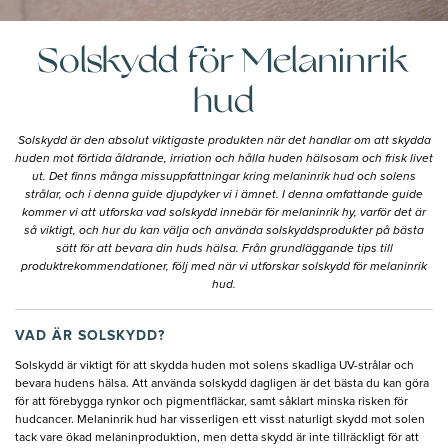
Solskydd för Melaninrik
hud
Solskydd är den absolut viktigaste produkten när det handlar om att skydda
huden mot förtida åldrande, irriation och hålla huden hälsosam och frisk livet
ut. Det finns många missuppfattningar kring melaninrik hud och solens
strålar, och i denna guide djupdyker vi i ämnet. I denna omfattande guide
kommer vi att utforska vad solskydd innebär för melaninrik hy, varför det är
så viktigt, och hur du kan välja och använda solskyddsprodukter på bästa
sätt för att bevara din huds hälsa. Från grundläggande tips till
produktrekommendationer, följ med när vi utforskar solskydd för melaninrik
hud.
VAD ÄR SOLSKYDD?
Solskydd är viktigt för att skydda huden mot solens skadliga UV-strålar och
bevara hudens hälsa. Att använda solskydd dagligen är det bästa du kan göra
för att förebygga rynkor och pigmentfläckar, samt såklart minska risken för
hudcancer. Melaninrik hud har visserligen ett visst naturligt skydd mot solen
tack vare ökad melaninproduktion, men detta skydd är inte tillräckligt för att