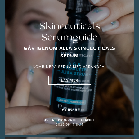
Skinceuticals
Serumguide
GÅR IGENOM ALLA SKINCEUTICALS
SERUM
KOMBINERA SERUM MED VARANDRA!
LÄS MER
GUIDER
JULIA - PRODUKTSPECIALIST
2025-09-17 10:14