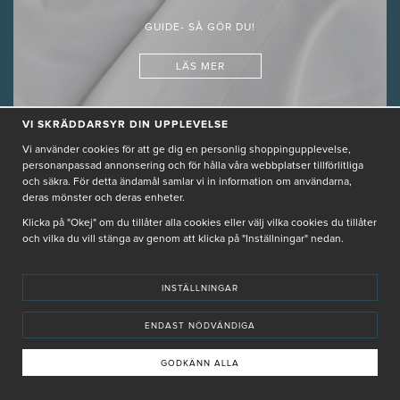
GUIDE- SÅ GÖR DU!
LÄS MER
VI SKRÄDDARSYR DIN UPPLEVELSE
Vi använder cookies för att ge dig en personlig shoppingupplevelse,
personanpassad annonsering och för hålla våra webbplatser tillförlitliga
GUIDER
och säkra. För detta ändamål samlar vi in information om användarna,
deras mönster och deras enheter.
JULIA, PRODUKTSPECIALIST
2024-09-23 12:18
Klicka på "Okej" om du tillåter alla cookies eller välj vilka cookies du tillåter
och vilka du vill stänga av genom att klicka på "Inställningar" nedan.
INSTÄLLNINGAR
ENDAST NÖDVÄNDIGA
GODKÄNN ALLA
Hudvårdsrutin- för en