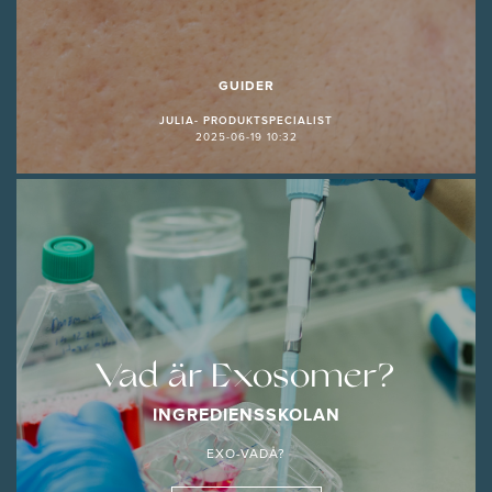
GUIDER
JULIA- PRODUKTSPECIALIST
2025-06-19 10:32
Vad är Exosomer?
INGREDIENSSKOLAN
EXO-VADÅ?