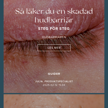
Så läker du en skadad
hudbarriär
STEG FÖR STEG
HUDBARRIÄREN
LÄS MER
GUIDER
JULIA, PRODUKTSPECIALIST
2025-02-12 15:04