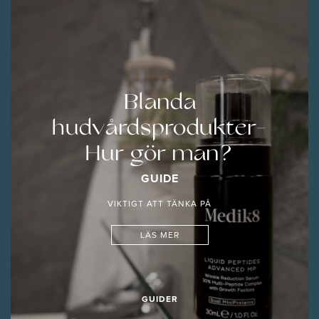
Blanda
hudvårdsprodukter-
Hur gör man?
GUIDE
VIKTIGT ATT TÄNKA PÅ
LÄS MER
GUIDER