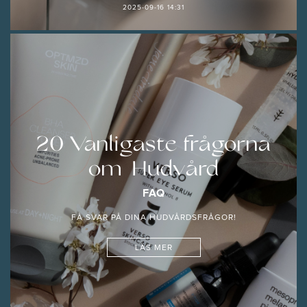
2025-09-16 14:31
20 Vanligaste frågorna
om Hudvård
FAQ
FÅ SVAR PÅ DINA HUDVÅRDSFRÅGOR!
LÄS MER