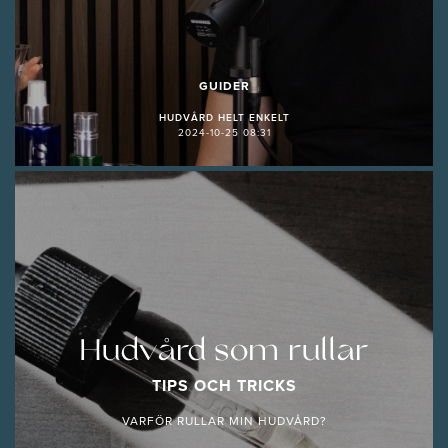
GUIDER
HUDVÅRD HELT ENKELT
2024-10-25 08:31
Hudvård som rullar
TIPS OCH TRICKS
VARFÖR RULLAR MIN HUDVÅRD?