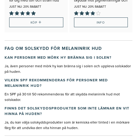
för dig med torr och stram hud
skyddar mot pigmenteringar och
solskador
JUST NU: 20% RABATT
JUST NU: 20% RABATT
+
KÖP
INFO
FAQ OM SOLSKYDD FÖR MELANINRIK HUD
KAN PERSONER MED MÖRK HY BRÄNNA SIG I SOLEN?
Ja, även personer med mörk hy kan bränna sig i solen och uppleva solskador
på huden.
VILKEN SPF REKOMMENDERAS FÖR PERSONER MED
MELANINRIK HUD?
En SPF på 30 till 50 rekommenderas för att skydda melaninrik hud mot
solskador.
FINNS DET SOLSKYDDSPRODUKTER SOM INTE LÄMNAR EN VIT
HINNA PÅ HUDEN?
Ja, du kan välja solskyddsprodukter som är kemiska eller tinted i en mörkare
färg för att undvika den vita hinnan på huden.