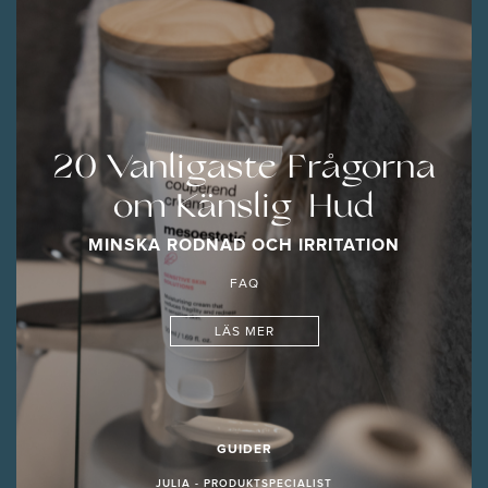
20 Vanligaste Frågorna
om Känslig Hud
MINSKA RODNAD OCH IRRITATION
FAQ
LÄS MER
GUIDER
JULIA - PRODUKTSPECIALIST