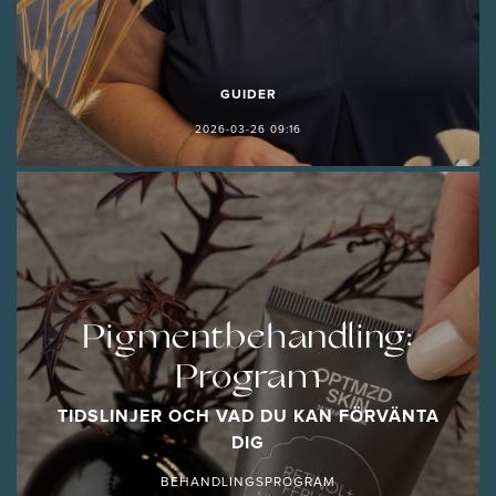
GUIDER
2026-03-26 09:16
Pigmentbehandling:
Program
TIDSLINJER OCH VAD DU KAN FÖRVÄNTA
DIG
BEHANDLINGSPROGRAM