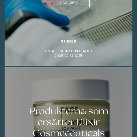
LÄS MER
GUIDER
JULIA, PRODUKTSPECIALIST
2025-05-12 12:15
Produkterna som
ersätter Elixir
Cosmeceuticals