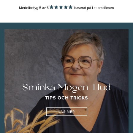
Medelbetyg 5
av
5
baserat på
1
st omdömen
Sminka Mogen Hud
TIPS OCH TRICKS
LÄS MER