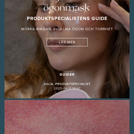
ögonmask
PRODUKTSPECIALISTENS GUIDE
MÖRKA RINGAR, SVULLNA ÖGON OCH TORRHET
LÄS MER
GUIDER
JULIA, PRODUKTSPECIALIST
2025-04-11 10:47