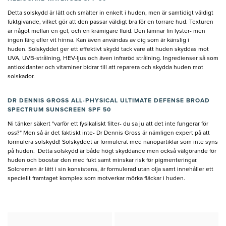
Detta solskydd är lätt och smälter in enkelt i huden, men är samtidigt väldigt
fuktgivande, vilket gör att den passar väldigt bra för en torrare hud. Texturen
är något mellan en gel, och en krämigare fluid. Den lämnar fin lyster- men
ingen färg eller vit hinna. Kan även användas av dig som är känslig i
huden. Solskyddet ger ett effektivt skydd tack vare att huden skyddas mot
UVA, UVB-strålning, HEV-ljus och även infraröd strålning. Ingredienser så som
antioxidanter och vitaminer bidrar till att reparera och skydda huden mot
solskador.
DR DENNIS GROSS ALL-PHYSICAL ULTIMATE DEFENSE BROAD
SPECTRUM SUNSCREEN SPF 50
Ni tänker säkert "varför ett fysikaliskt filter- du sa ju att det inte fungerar för
oss?" Men så är det faktiskt inte- Dr Dennis Gross är nämligen expert på att
formulera solskydd! Solskyddet är formulerat med nanopartiklar som inte syns
på huden. Detta solskydd är både högt skyddande men också välgörande för
huden och boostar den med fukt samt minskar risk för pigmenteringar.
Solcremen är lätt i sin konsistens, är formulerad utan olja samt innehåller ett
speciellt framtaget komplex som motverkar mörka fläckar i huden.