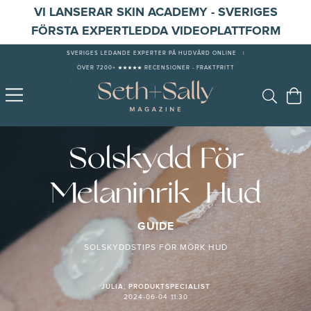
VI LANSERAR SKIN ACADEMY - SVERIGES
FÖRSTA EXPERTLEDDA VIDEOPLATTFORM
SVERIGES LEDANDE EXPERTER PÅ HUDVÅRD ONLINE
|
ÖVER 7200+ ★★★★★ RECENSIONER - FRAKTFRITT
Solskydd För
Melaninrik Hud
GUIDE
SOLSKYDDSTIPS FÖR MÖRK HUD
JULIA, PRODUKTSPECIALIST
2024-06-04 11:30