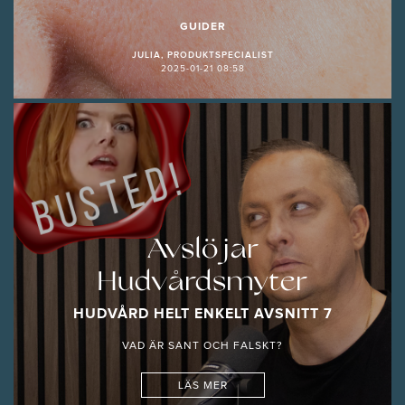
GUIDER
JULIA, PRODUKTSPECIALIST
2025-01-21 08:58
Avslöjar
Hudvårdsmyter
HUDVÅRD HELT ENKELT AVSNITT 7
VAD ÄR SANT OCH FALSKT?
LÄS MER