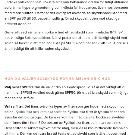
undvika solskador helt. UV-strålarna kan fortfarande orsaka för tidigt åldrande,
solbränna, hyperpigmentering och i värsta fall hudcancer, även hos personer
med mörk hudton. Därför är det viktigt att använda solskyddsprodukter med
en SPF på 30 till 50, oavsett hudfärg, för att skydda huden mot skadliga
effekter av solen.
Generellt sett så har en mörkare hud ett solskydd som innefattar 8-11 i SPF,
det vill säga
Solskyddsfaktor.
När vi pratar om att ha ett tillräckligt skydd mot
solen så tycker vi att man bör sikta på SPF30- och här ser vi att SPF8 inte alls
är tillräckligt för att hålla huden skyddad.
HUR DU VÄLJER SOLSKYDD FÖR EN MELANINRIK HUD
Välj minst SPF30!
När du väljer din solskyddsprodukt så är det viktigt att du
har minst SPF30! Använd dock gärna SPF50, för ett så bra skydd som möjligt
mot solens strålar.
Val av filter.
Det finns två olika typer av filter som ger huden ett skydd mot
solen-
fysikaliska och kemiska solfilter.
Fysikaliska filter är fysiska filter som
syns för det blotta ögat. Du kanske kommer ihåg de vita, tjocka solskydden
som fanns förr i tiden? De bestod av Fysikaliska filter, som titan och zink.
Dessa filter är såklart mycket bättre idag, men vissa kan fortfarande lämna en
vit hinna. Där kan det vara bra att testa ett solskydd som istället jobbar med