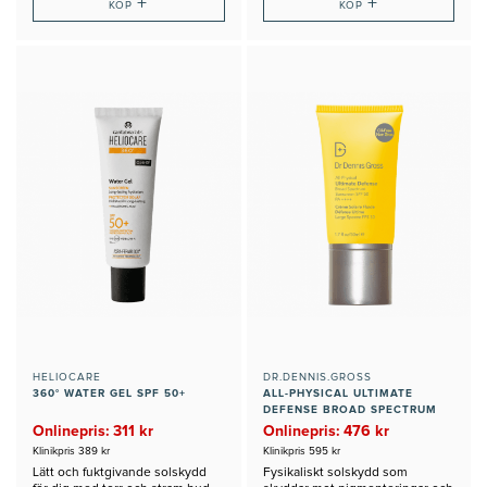
+
+
KÖP
KÖP
HELIOCARE
DR.DENNIS.GROSS
360° WATER GEL SPF 50+
ALL-PHYSICAL ULTIMATE
DEFENSE BROAD SPECTRUM
SUNSCREEN SPF 50
Onlinepris: 311 kr
Onlinepris: 476 kr
Klinikpris 389 kr
Klinikpris 595 kr
Lätt och fuktgivande solskydd
Fysikaliskt solskydd som