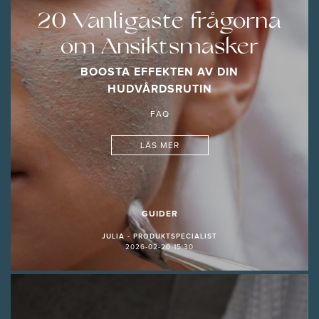
20 Vanligaste frågorna
om Ansiktsmasker
BOOSTA EFFEKTEN AV DIN
HUDVÅRDSRUTIN
FAQ
LÄS MER
GUIDER
JULIA - PRODUKTSPECIALIST
2026-02-20 15:30