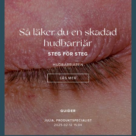
Så läker du en skadad
hudbarriär
STEG FÖR STEG
HUDBARRIÄREN
LÄS MER
GUIDER
JULIA, PRODUKTSPECIALIST
2025-02-12 15:04