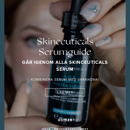
Skinceuticals
Serumguide
GÅR IGENOM ALLA SKINCEUTICALS
SERUM
KOMBINERA SERUM MED VARANDRA!
LÄS MER
GUIDER
JULIA - PRODUKTSPECIALIST