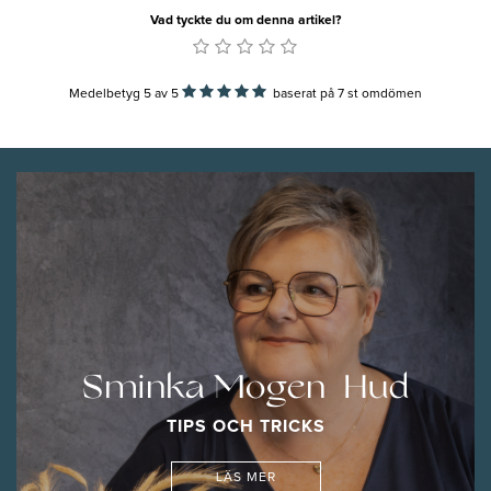
Vad tyckte du om denna artikel?
Medelbetyg 5
av
5
baserat på
7
st omdömen
Sminka Mogen Hud
TIPS OCH TRICKS
LÄS MER