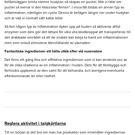
follikelväggen brista närmre hudytan så skapas en pustel. När vi talar om
pustel så menar vi den klassiska "finnen". I vissa fall bildas en annan typ av
inflammation, nämligen en cysta. Denna är belägen längre ner under hudytan
och är vad vi normalt sätt kallar böld.
Så fort någon typ av inflammation dyker upp på huden så aktiveras alltid
enzymer som dels gör det lättare för våra vita blodkroppar att transporteras till
det drabbade området så att de snabbt kan börja ta hand om inflammationen
men som också stimulerar återställande av vävnaden.
Fantastiska ingredienser att hålla utkik efter vid vuxenakne
Det finns ett gäng fina och effektiva ingredienser som vi kan använda oss av
för de olika stadierna av en inflammation i huden. Dels för att förebygga och
förhindra uppkomst av den samt för att behandla, och korrigera eventuella
efterkommande ärr eller rödhet.
Reglera aktivitet i talgkörtlarna
Till en början är det bra om man har produkter som innehåller ingredienser