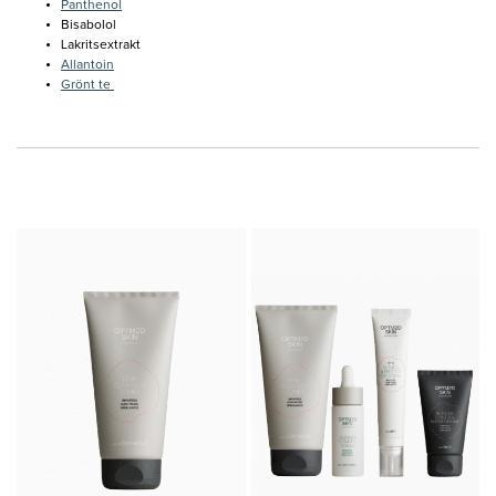
Panthenol
Bisabolol
Lakritsextrakt
Allantoin
Grönt te