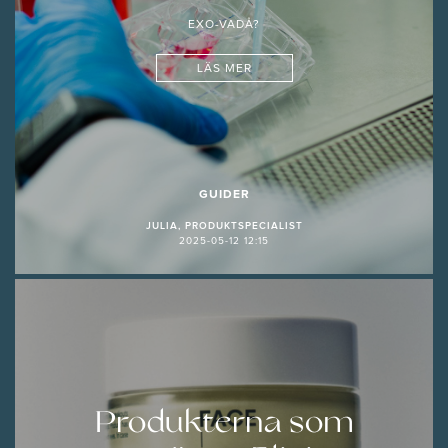
EXO-VADÅ?
LÄS MER
GUIDER
JULIA, PRODUKTSPECIALIST
2025-05-12 12:15
Produkterna som