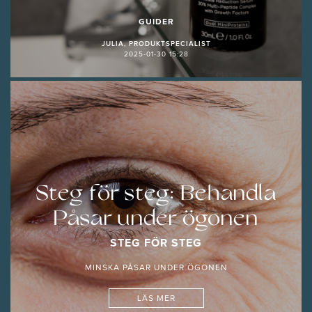
GUIDER
JULIA, PRODUKTSPECIALIST
2025-01-30 15:28
Steg för steg: Behandla
Påsar under ögonen
STEG FÖR STEG
MINSKA PÅSAR UNDER ÖGONEN
LÄS MER