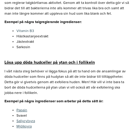
som reglerar talgkörtlarnas aktivitet. Genom att ta kontroll över detta gör vi så
bidrar det till att bakterierna inte alls kommer att trivas lika bra och samt att
man inte längre kommer att uppleva sin hud som lika blank och fet.
Exempel på några talgreglerande ingredienser:
Vitamin B3
Hästkastanjeextrakt
Jästextrakt
Sarkosin
Lösa upp döda hudceller på ytan och i follikeln
I vårt nästa steg behöver vi lägga fokus på att ta hand om de ansamlingar av
döda hudceller som finns på hudytan så att de inte bidrar till tilltäpptheter.
Detta gör vi givetvis genom att exfoliera huden. Men! Här vill vi inte bara ta
bort de döda hudcellerna på ytan utan vi vill också att vår exfoliering ska
jobba nere i follikeln.
Exempel på några ingredienser som arbetar på detta sätt är:
Papain
Svavel
Saliycylsyra
Mjölksyra