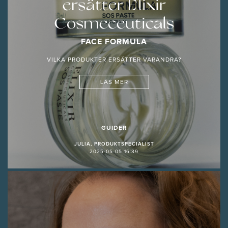
ersätter Elixir
Cosmeceuticals
FACE FORMULA
VILKA PRODUKTER ERSÄTTER VARANDRA?
LÄS MER
GUIDER
JULIA, PRODUKTSPECIALIST
2025-05-05 16:39