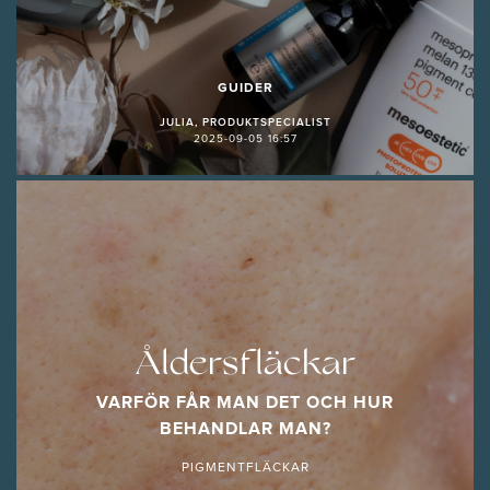
GUIDER
JULIA, PRODUKTSPECIALIST
2025-09-05 16:57
Åldersfläckar
VARFÖR FÅR MAN DET OCH HUR
BEHANDLAR MAN?
PIGMENTFLÄCKAR