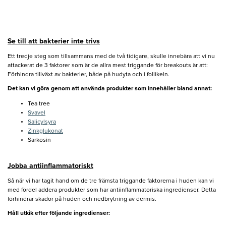
Se till att bakterier inte trivs
Ett tredje steg som tillsammans med de två tidigare, skulle innebära att vi nu
attackerat de 3 faktorer som är de allra mest triggande för breakouts är att:
Förhindra tillväxt av bakterier, både på hudyta och i follikeln.
Det kan vi göra genom att använda produkter som innehåller bland annat:
Tea tree
Svavel
Salicylsyra
Zinkglukonat
Sarkosin
Jobba antiinflammatoriskt
Så när vi har tagit hand om de tre främsta triggande faktorerna i huden kan vi
med fördel addera produkter som har antiinflammatoriska ingredienser. Detta
förhindrar skador på huden och nedbrytning av dermis.
Håll utkik efter följande ingredienser: