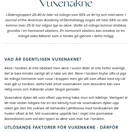
Vuxenakne
I åldersgruppen 20-40 år lider så många som 55% av fet hy och mild akne. I
Journal of the American Academy of Dermatology anges att hela 54% av alla
kvinnor över 25 år har någon typ av akne. Varför så många kvinnor drabbas
grundas i en hormonell obalans. En hormonell obalans kan orsakas av en
mängd olika faktorer som vi tänkte gå igenom i detta inlägg.
VAD ÄR EGENTLIGEN VUXENAKNE?
Akne i tonåren är inte obekant men akne i vuxen ålder är inte heller ovanligt,
det är bara mindre vanligt att vi talar om det. Akne i tonåren bryter ofta ut pga
de många hormoner som rusar i kroppen men ger allt som oftast med sig när
man går ur tonåren, detta tvärt emot vuxenaknen som dessvärre kan vara
riktig envis och ihållande under längre perioder.
Vuxenakne dyker allt som oftast upp kring haka, mun och käklinje. Vanligast är
att man sedan tidigare har en tex känslig hud när vuxenaknen dyker upp
vilket gör den lite svårare att behandla i jämförelse med tonårsaknen där
huden oftast är fet. Vid vuxenakne uppstår tex i regel inte pormaskar
(komedoner) som vid den typen av akne som man har i tonåren.
UTLÖSANDE FAKTORER FÖR VUXENAKNE - DÄRFÖR