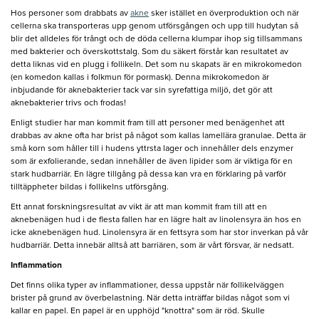
Hos personer som drabbats av
akne
sker istället en överproduktion och när
cellerna ska transporteras upp genom utförsgången och upp till hudytan så
blir det alldeles för trångt och de döda cellerna klumpar ihop sig tillsammans
med bakterier och överskottstalg. Som du säkert förstår kan resultatet av
detta liknas vid en plugg i follikeln. Det som nu skapats är en mikrokomedon
(en komedon kallas i folkmun för pormask). Denna mikrokomedon är
inbjudande för aknebakterier tack var sin syrefattiga miljö, det gör att
aknebakterier trivs och frodas!
Enligt studier har man kommit fram till att personer med benägenhet att
drabbas av akne ofta har brist på något som kallas lamellära granulae. Detta är
små korn som håller till i hudens yttrsta lager och innehåller dels enzymer
som är exfolierande, sedan innehåller de även lipider som är viktiga för en
stark hudbarriär. En lägre tillgång på dessa kan vra en förklaring på varför
tilltäppheter bildas i follikelns utförsgång.
Ett annat forskningsresultat av vikt är att man kommit fram till att en
aknebenägen hud i de flesta fallen har en lägre halt av linolensyra än hos en
icke aknebenägen hud. Linolensyra är en fettsyra som har stor inverkan på vår
hudbarriär. Detta innebär alltså att barriären, som är vårt försvar, är nedsatt.
Inflammation
Det finns olika typer av inflammationer, dessa uppstår när follikelväggen
brister på grund av överbelastning. När detta inträffar bildas något som vi
kallar en papel. En papel är en upphöjd "knottra" som är röd. Skulle