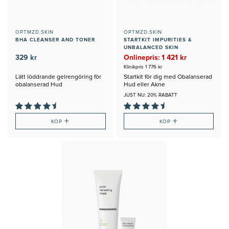
OPTMZD.SKIN
OPTMZD.SKIN
BHA CLEANSER AND TONER
STARTKIT IMPURITIES &
UNBALANCED SKIN
329 kr
Onlinepris: 1 421 kr
Klinikpris 1 776 kr
Lätt löddrande gelrengöring för
Startkit för dig med Obalanserad
obalanserad Hud
Hud eller Akne
JUST NU: 20% RABATT
+
+
KÖP
KÖP