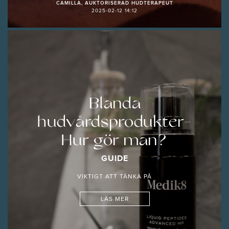
CAMILLA, AUKTORISERAD HUDTERAPEUT
2025-02-12 14:12
Blanda
hudvårdsprodukter-
Hur gör man?
GUIDE
VIKTIGT ATT TÄNKA PÅ
LÄS MER