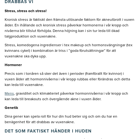
DRABBAS VI
Stress, stress och stress!
Kronisk stress är faktiskt den främsta utlösande faktorn för akneutbrott i vuxen
ålder. En ihållande och kronisk stress påverkar hormonerna i vår kropp och
nivåerna blir tillslut förhöjda. Denna höjning kan i sin tur leda till ökad
talgproduktion och vuxenakne.
Stress, komedogena ingredienser i tex makeup och hormonsvängningar (tex
kvinnans cykel) i kombination är triss i “goda förutsättningar” för att
vuxenakne ska dyka upp.
Hormoner
Precis som i tonåren så sker det även i perioder (framförallt för kvinnor) i
vuxen ålder att hormonnivåerna i vår kropp rubbas eller förändras och detta
kan leda till vuxenakne.
Mens
, graviditet och klimakteriet påverkar hormonnivåerna i vår kropp och
kan leda till breakouts och övergående akne i vuxen ålder.
Genetik
Dina gener kan spela roll för hur din hud beter sig och om du har en
benägenhet för att drabbas av vuxenakne.
DET SOM FAKTISKT HÄNDER I HUDEN