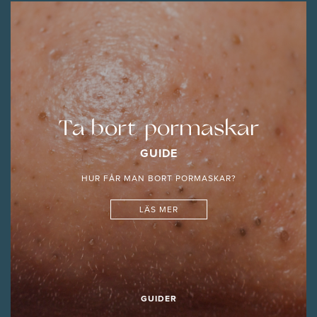
Ta bort pormaskar
GUIDE
HUR FÅR MAN BORT PORMASKAR?
LÄS MER
GUIDER