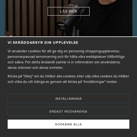
LÄS MER
VI SKRÄDDARSYR DIN UPPLEVELSE
GUIDER
Vi använder cookies för att ge dig en personlig shoppingupplevelse,
HUDVÅRD HELT ENKELT
personanpassad annonsering och för hålla våra webbplatser tillförlitliga
2024-10-25 08:31
och säkra. För detta ändamål samlar vi in information om användarna,
deras mönster och deras enheter.
Klicka på "Okej" om du tillåter alla cookies eller välj vilka cookies du tillåter
och vilka du vill stänga av genom att klicka på "Inställningar" nedan.
INSTÄLLNINGAR
ENDAST NÖDVÄNDIGA
Hudvård som rullar
GODKÄNN ALLA
TIPS OCH TRICKS