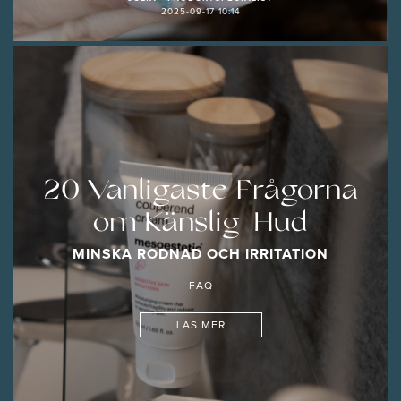
2025-09-17 10:14
20 Vanligaste Frågorna
om Känslig Hud
MINSKA RODNAD OCH IRRITATION
FAQ
LÄS MER