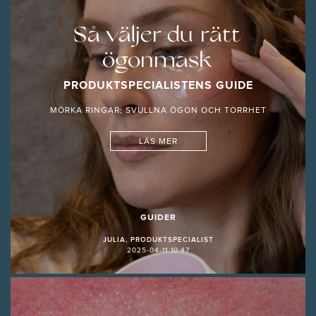
Så väljer du rätt
ögonmask
PRODUKTSPECIALISTENS GUIDE
MÖRKA RINGAR, SVULLNA ÖGON OCH TORRHET
LÄS MER
GUIDER
JULIA, PRODUKTSPECIALIST
2025-04-11 10:47