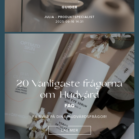
GUIDER
JULIA - PRODUKTSPECIALIST
2025-09-16 14:31
20 Vanligaste frågorna
om Hudvård
FAQ
FÅ SVAR PÅ DINA HUDVÅRDSFRÅGOR!
LÄS MER