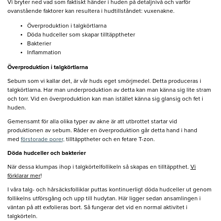
Vi bryter ned vad som faktiskt händer i huden på detaljnivå och varför
ovanstående faktorer kan resultera i hudtillståndet: vuxenakne.
Överproduktion i talgkörtlarna
Döda hudceller som skapar tilltäpptheter
Bakterier
Inflammation
Överproduktion i talgkörtlarna
Sebum som vi kallar det, är vår huds eget smörjmedel. Detta produceras i
talgkörtlarna. Har man underproduktion av detta kan man känna sig lite stram
och torr. Vid en överproduktion kan man istället känna sig glansig och fet i
huden.
Gemensamt för alla olika typer av akne är att utbrottet startar vid
produktionen av sebum. Råder en överproduktion går detta hand i hand
med
förstorade porer,
tilltäpptheter och en fetare T-zon.
Döda hudceller och bakterier
När dessa klumpas ihop i talgkörtelfollikeln så skapas en tilltäppthet.
Vi
förklarar mer
!
I våra talg- och hårsäcksfolliklar puttas kontinuerligt döda hudceller ut genom
follikelns utförsgång och upp till hudytan. Här ligger sedan ansamlingen i
väntan på att exfolieras bort. Så fungerar det vid en normal aktivitet i
talgkörteln.