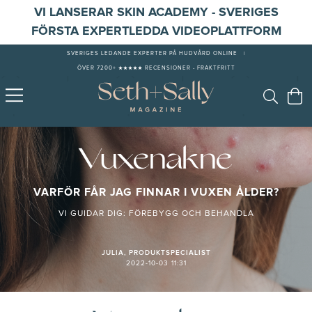
VI LANSERAR SKIN ACADEMY - SVERIGES
FÖRSTA EXPERTLEDDA VIDEOPLATTFORM
SVERIGES LEDANDE EXPERTER PÅ HUDVÅRD ONLINE
|
ÖVER 7200+ ★★★★★ RECENSIONER - FRAKTFRITT
Vuxenakne
VARFÖR FÅR JAG FINNAR I VUXEN ÅLDER?
VI GUIDAR DIG: FÖREBYGG OCH BEHANDLA
JULIA, PRODUKTSPECIALIST
2022-10-03 11:31