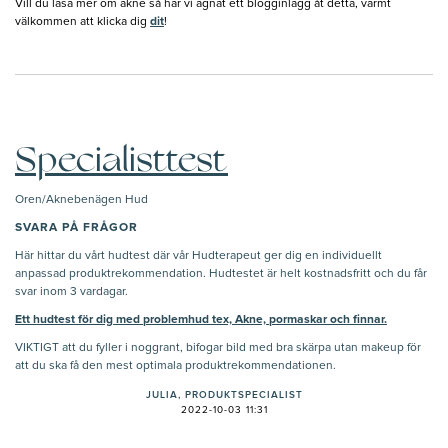
Vill du läsa mer om akne så har vi ägnat ett blogginlägg åt detta, varmt
välkommen att klicka dig
dit
!
Specialisttest
Oren/Aknebenägen Hud
SVARA PÅ FRÅGOR
Här hittar du vårt hudtest där vår Hudterapeut ger dig en individuellt
anpassad produktrekommendation. Hudtestet är helt kostnadsfritt och du får
svar inom 3 vardagar.
Ett hudtest för dig med problemhud tex, Akne, pormaskar och finnar.
VIKTIGT att du fyller i noggrant, bifogar bild med bra skärpa utan makeup för
att du ska få den mest optimala produktrekommendationen.
JULIA, PRODUKTSPECIALIST
2022-10-03 11:31