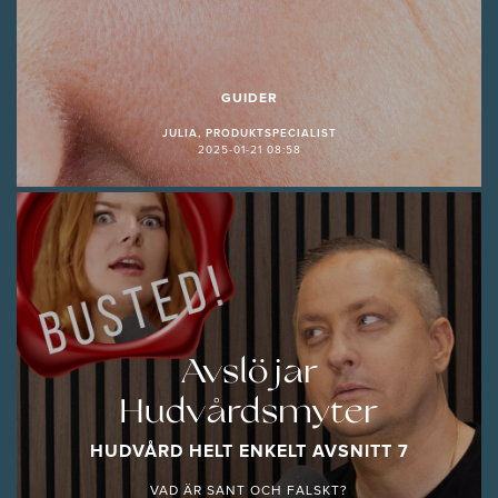
GUIDER
JULIA, PRODUKTSPECIALIST
2025-01-21 08:58
Avslöjar
Hudvårdsmyter
HUDVÅRD HELT ENKELT AVSNITT 7
VAD ÄR SANT OCH FALSKT?