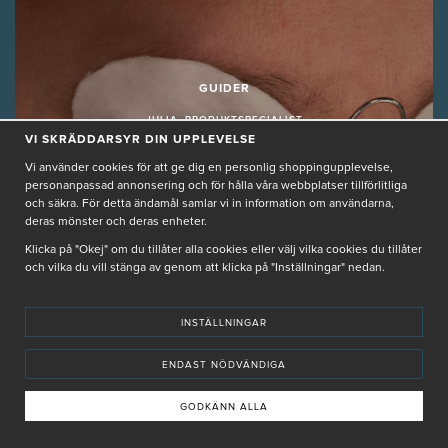
GUIDER
JULIA, PRODUKTSPECIALIST
2024-08-13 14:49
VI SKRÄDDARSYR DIN UPPLEVELSE
Vi använder cookies för att ge dig en personlig shoppingupplevelse,
personanpassad annonsering och för hålla våra webbplatser tillförlitliga
och säkra. För detta ändamål samlar vi in information om användarna,
deras mönster och deras enheter.
Klicka på "Okej" om du tillåter alla cookies eller välj vilka cookies du tillåter
och vilka du vill stänga av genom att klicka på "Inställningar" nedan.
INSTÄLLNINGAR
Hudvård för män
ENDAST NÖDVÄNDIGA
HUDVÅRDSSKOLAN
GODKÄNN ALLA
SKILLNADEN PÅ MÄNS HUD