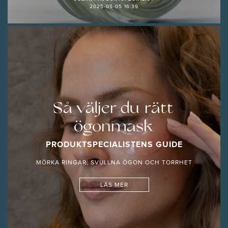
2025-05-05 16:39
Så väljer du rätt
ögonmask
PRODUKTSPECIALISTENS GUIDE
MÖRKA RINGAR, SVULLNA ÖGON OCH TORRHET
LÄS MER