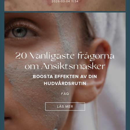
2026-03-04 11:54
20 Vanligaste frågorna
om Ansiktsmasker
BOOSTA EFFEKTEN AV DIN
HUDVÅRDSRUTIN
FAQ
LÄS MER