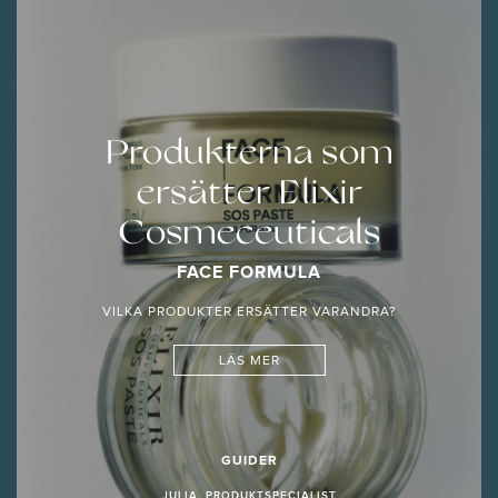
Produkterna som
ersätter Elixir
Cosmeceuticals
FACE FORMULA
VILKA PRODUKTER ERSÄTTER VARANDRA?
LÄS MER
GUIDER
JULIA, PRODUKTSPECIALIST