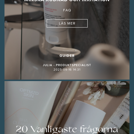
FAQ
LÄS MER
GUIDER
JULIA - PRODUKTSPECIALIST
2025-09-16 14:31
20 Vanligaste frågorna