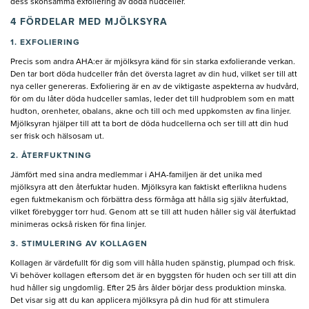
dess skonsamma exfoliering av döda hudceller.
4 FÖRDELAR MED MJÖLKSYRA
1. EXFOLIERING
Precis som andra AHA:er är mjölksyra känd för sin starka exfolierande verkan.
Den tar bort döda hudceller från det översta lagret av din hud, vilket ser till att
nya celler genereras. Exfoliering är en av de viktigaste aspekterna av hudvård,
för om du låter döda hudceller samlas, leder det till hudproblem som en matt
hudton, orenheter, obalans, akne och till och med uppkomsten av fina linjer.
Mjölksyran hjälper till att ta bort de döda hudcellerna och ser till att din hud
ser frisk och hälsosam ut.
2. ÅTERFUKTNING
Jämfört med sina andra medlemmar i AHA-familjen är det unika med
mjölksyra att den återfuktar huden. Mjölksyra kan faktiskt efterlikna hudens
egen fuktmekanism och förbättra dess förmåga att hålla sig själv återfuktad,
vilket förebygger torr hud. Genom att se till att huden håller sig väl återfuktad
minimeras också risken för fina linjer.
3. STIMULERING AV KOLLAGEN
Kollagen är värdefullt för dig som vill hålla huden spänstig, plumpad och frisk.
Vi behöver kollagen eftersom det är en byggsten för huden och ser till att din
hud håller sig ungdomlig. Efter 25 års ålder börjar dess produktion minska.
Det visar sig att du kan applicera mjölksyra på din hud för att stimulera