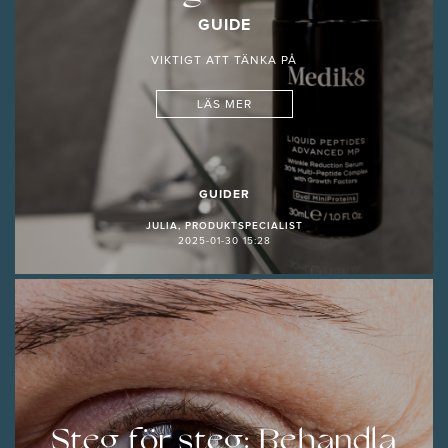
GUIDE
VIKTIGT ATT TÄNKA PÅ
LÄS MER
GUIDER
JULIA, PRODUKTSPECIALIST
2025-01-30 15:28
Steg för steg: Behandla