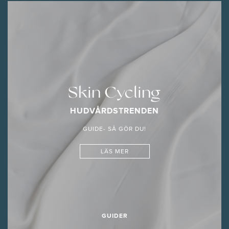
Skin Cycling
HUDVÅRDSTRENDEN
GUIDE- SÅ GÖR DU!
LÄS MER
GUIDER