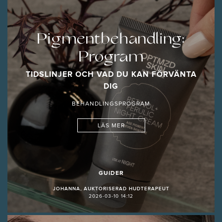
Pigmentbehandling:
Program
TIDSLINJER OCH VAD DU KAN FÖRVÄNTA
DIG
BEHANDLINGSPROGRAM
LÄS MER
GUIDER
JOHANNA, AUKTORISERAD HUDTERAPEUT
2026-03-10 14:12