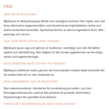
FAQ
VAD ÄR MJÖLKSYRA?
Mjölksyra är alfahydroxysyra (AHA) som vanligtvis kommer från mjölk, men det
finns alternativa veganska källor som fermenterad majsstärkelse, betor och
andra sockerrika livsmedel. Syntetiska former av denna ingrediens finns ofta i
peelings och serum.
VAD GÖR MJÖLKSYRA FÖR HUDEN?
Mjölksyra ljusar upp och jämnar ut hudtonen, samtidigt som den får bättre
spänst och återfuktning. Den hjälper till att minska uppkomsten av fina linjer,
rynkor och pigmenteringar.
HUR ARBETAR MJÖLKSYRA PÅ HUDEN?
Mjölksyra exfolierar huden genom att lossa banden mellan döda hudceller för
att sedan bidra till en mer strålande hy.
HUR ANVÄNDER JAG MJÖLKSYRA?
Den rekommenderas i allmänhet för användning på natten, och den
föreslagna frekvensen varierar från produkt till produkt. Kontrollera
förpackningen för specifika instruktioner.
FINNS DET BIVERKNINGAR MED MJÖLKSYRA?