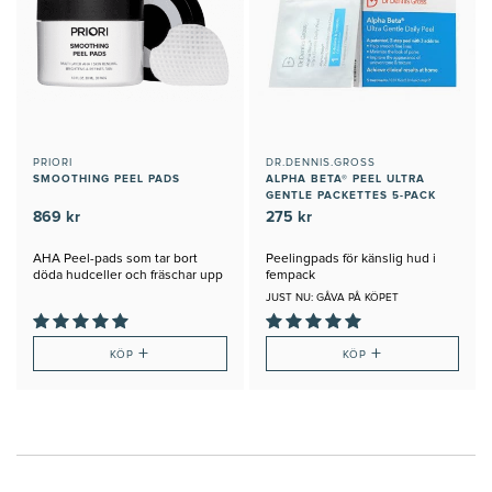
PRIORI
DR.DENNIS.GROSS
SMOOTHING PEEL PADS
ALPHA BETA® PEEL ULTRA
GENTLE PACKETTES 5-PACK
869 kr
275 kr
AHA Peel-pads som tar bort
Peelingpads för känslig hud i
döda hudceller och fräschar upp
fempack
huden
JUST NU: GÅVA PÅ KÖPET
+
+
KÖP
KÖP