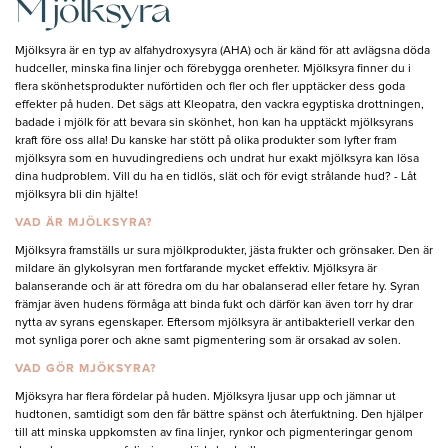
Mjölksyra
Mjölksyra är en typ av alfahydroxysyra (AHA) och är känd för att avlägsna döda
hudceller, minska fina linjer och förebygga orenheter. Mjölksyra finner du i
flera skönhetsprodukter nuförtiden och fler och fler upptäcker dess goda
effekter på huden. Det sägs att Kleopatra, den vackra egyptiska drottningen,
badade i mjölk för att bevara sin skönhet, hon kan ha upptäckt mjölksyrans
kraft före oss alla! Du kanske har stött på olika produkter som lyfter fram
mjölksyra som en huvudingrediens och undrat hur exakt mjölksyra kan lösa
dina hudproblem. Vill du ha en tidlös, slät och för evigt strålande hud? - Låt
mjölksyra bli din hjälte!
VAD ÄR MJÖLKSYRA?
Mjölksyra framställs ur sura mjölkprodukter, jästa frukter och grönsaker. Den är
mildare än glykolsyran men fortfarande mycket effektiv. Mjölksyra är
balanserande och är att föredra om du har obalanserad eller fetare hy. Syran
främjar även hudens förmåga att binda fukt och därför kan även torr hy drar
nytta av syrans egenskaper. Eftersom mjölksyra är antibakteriell verkar den
mot synliga porer och akne samt pigmentering som är orsakad av solen.
VAD GÖR MJÖKSYRA?
Mjöksyra har flera fördelar på huden. Mjölksyra ljusar upp och jämnar ut
hudtonen, samtidigt som den får bättre spänst och återfuktning. Den hjälper
till att minska uppkomsten av fina linjer, rynkor och pigmenteringar genom