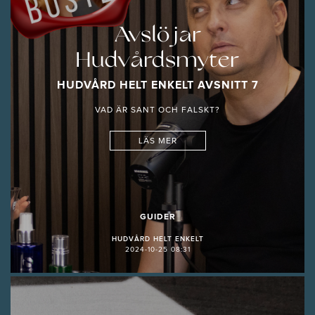
Avslöjar
Hudvårdsmyter
HUDVÅRD HELT ENKELT AVSNITT 7
VAD ÄR SANT OCH FALSKT?
LÄS MER
GUIDER
HUDVÅRD HELT ENKELT
2024-10-25 08:31