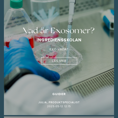
Vad är Exosomer?
INGREDIENSSKOLAN
EXO-VADÅ?
LÄS MER
GUIDER
JULIA, PRODUKTSPECIALIST
2025-05-12 12:15