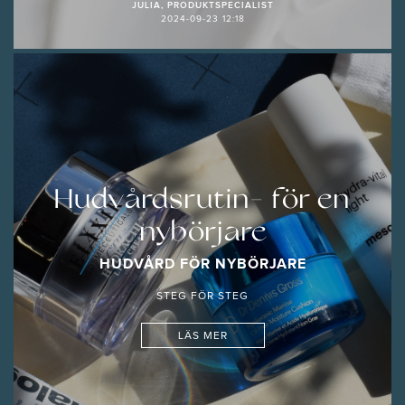
JULIA, PRODUKTSPECIALIST
2024-09-23 12:18
Hudvårdsrutin- för en
nybörjare
HUDVÅRD FÖR NYBÖRJARE
STEG FÖR STEG
LÄS MER