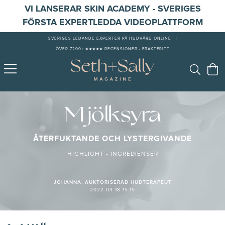
VI LANSERAR SKIN ACADEMY - SVERIGES
FÖRSTA EXPERTLEDDA VIDEOPLATTFORM
SVERIGES LEDANDE EXPERTER PÅ HUDVÅRD ONLINE
|
ÖVER 7200+ ★★★★★ RECENSIONER - FRAKTFRITT
Mjölksyra
ÅTERFUKTANDE OCH LYSTERGIVANDE
HIGHLIGHT - INGREDIENSER
JOHANNA, AUKTORISERAD HUDTERAPEUT
2022-03-18 15:15