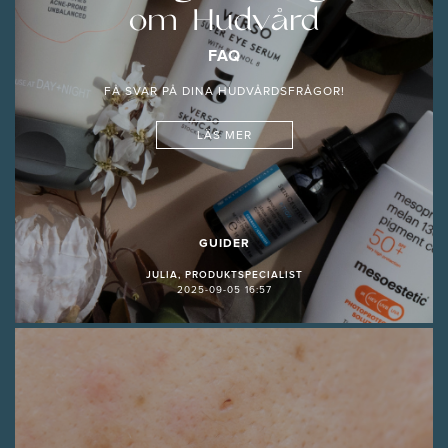
om Hudvård
FAQ
FÅ SVAR PÅ DINA HUDVÅRDSFRÅGOR!
LÄS MER
GUIDER
JULIA, PRODUKTSPECIALIST
2025-09-05 16:57