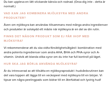
Du kan uppleva en lätt stickande känsla och rodnad. (Oroa dig inte - detta är
normalt.)
VAD KAN JAG KOMBINERA MJÖLKSYRA MED ANDRA
PRODUKTER?
Även om mjölksyra kan användas tillsammans med många andra ingredienser
och produkter är solskydd ett måste när mjölksyra är en del av din rutin.
FINNS DET NÅGON PRODUKT SOM EJ FÅR IHOP MED
MJÖKSYRA?
Vi rekommenderar att du ska vidta försiktighetsåtgärd i kombination med
andra potenta ingredienser som andra AHA, BHA och PHA-syror och A-
vitamin. Undvik att blanda olika syror om du inte har full kontroll på läget.
HUR SKA JAG BÖRJA ANVÄNDA MJÖLKSYRA?
Är du intresserad av att tillsätta en mjölksyraprodukt i hudvårdsrutinen kan
det vara toppen att lägga till en veckopeel med mjölksyra till en början. Vi
tipsar om några peelingpads som bidrar till en återfuktad och lystrig hud!