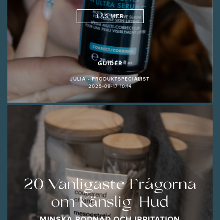
LÄS MER
GUIDER
JULIA - PRODUKTSPECIALIST
2025-09-17 10:14
20 Vanligaste Frågorna
om Känslig Hud
MINSKA RODNAD OCH IRRITATION