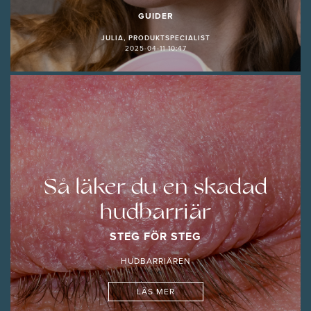
GUIDER
JULIA, PRODUKTSPECIALIST
2025-04-11 10:47
Så läker du en skadad
hudbarriär
STEG FÖR STEG
HUDBARRIÄREN
LÄS MER