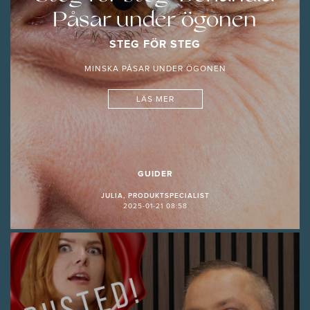
Påsar under ögonen
STEG FÖR STEG
MINSKA PÅSAR UNDER ÖGONEN
LÄS MER
GUIDER
JULIA, PRODUKTSPECIALIST
2025-01-21 08:58