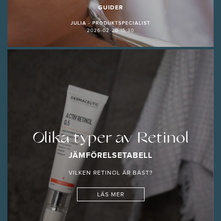
GUIDER
JULIA - PRODUKTSPECIALIST
2026-02-20 15:30
Olika typer av Retinol
JÄMFÖRELSETABELL
VILKEN RETINOL ÄR BÄST?
LÄS MER