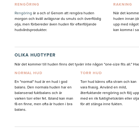
RENGÖRING
RAKNING
Rengöring
är a och o! Genom att rengöra huden
När det kommer 
morgon och kväll avlägsnar du smuts och överflödig
huden innan (do
olja, men förbereder även huden för efterföljande
upp med något 
hudvårdsprodukter.
kan komma i s
OLIKA HUDTYPER
När det kommer till huden finns det tyvärr inte någon "one-size fits all." H
NORMAL HUD
TORR HUD
En "normal" hud är en hud i god
Torr hud känns ofta stram och kan
balans. Den normala huden har en
vara fnasig. Använd en mild,
balanserad fuktbalans och är
återfuktande rengöring och följ up
varken torr eller fet. Ibland kan man
med en rik fuktighetskräm eller olja
få en finne, men ofta är huden i bra
för att stänga inne fukten.
balans.