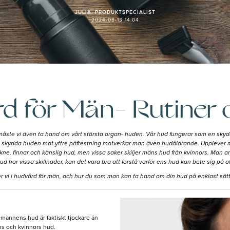
JULIA, PRODUKTSPECIALIST
2024-08-13 14:04
d för Män- Rutiner o
 måste vi även ta hand om vårt största organ- huden. Vår hud fungerar som en sky
att skydda huden mot yttre påfrestning motverkar man även hudåldrande. Upplever ma
akne, finnar och känslig hud, men vissa saker skiljer mäns hud från kvinnors. Ma
 har vissa skillnader, kan det vara bra att förstå varför ens hud kan bete sig på oli
r vi i hudvård för män, och hur du som man kan ta hand om din hud på enklast sätt
ännens hud är faktiskt tjockare än
ns och kvinnors hud.