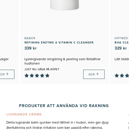
BABOR
OPTMZD.
REFINING ENZYME & VITAMIN C CLEANSER
BHA CL
339 kr
329 kr
jukgör
Lystergivande rengöring & peeling som förbättrar
Lätt löd
hudtonen
JUST NU: GÅVA PÅ KÖPET
+
+
KÖP
KÖP
PRODUKTER ATT ANVÄNDA VID RAKNING
LUGNANDE CREME
Detta lugnande balm sjunker med lätthet in i huden, men ger djup
återfuktning och lindrar irritation som kan uppstå efter rakning.