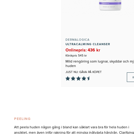
DERMALOGICA
ULTRACALMING CLEANSER
Onlinepris: 436 kr
Klinikpris 545 kr
Mild rengöring som lugnar, skyddar och m
huden
JUST NU: GÅVA PÅ KÖPET
PEELING
Att peela huden någon gång i bland kan såklart vara bra för hela huden i
ansiktet, men även inför rakning för att minska inåtväxta hårstrån. Clarifying