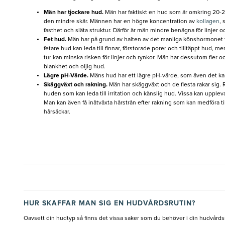
Män har tjockare hud.
Män har faktiskt en hud som är omkring 20-2
den mindre skär. Männen har en högre koncentration av
kollagen
, 
fasthet och släta struktur. Därför är män mindre benägna för linjer o
Fet hud.
Män har på grund av halten av det manliga könshormonet t
fetare hud kan leda till finnar, förstorade porer och tilltäppt hud, m
tur kan minska risken för linjer och rynkor. Män har dessutom fler och 
blankhet och oljig hud.
Lägre pH-Värde.
Mäns hud har ett lägre pH-värde, som även det kan
Skäggväxt och rakning.
Män har skäggväxt och de flesta rakar sig.
huden som kan leda till irritation och känslig hud. Vissa kan uppleva
Man kan även få inåtväxta hårstrån efter rakning som kan medföra t
hårsäckar.
HUR SKAFFAR MAN SIG EN HUDVÅRDSRUTIN?
Oavsett din hudtyp så finns det vissa saker som du behöver i din hudvårds