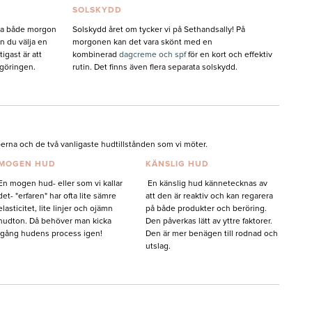
SOLSKYDD
nda både morgon
Solskydd året om tycker vi på Sethandsally! På
an du välja en
morgonen kan det vara skönt med en
igast är att
kombinerad
dagcreme och spf
för en kort och effektiv
ngöringen.
rutin. Det finns även flera separata solskydd.
typerna och de två vanligaste hudtillstånden som vi möter.
MOGEN HUD
KÄNSLIG HUD
En mogen hud- eller som vi kallar
En känslig hud kännetecknas av
det- "erfaren" har ofta lite sämre
att den är reaktiv och kan regarera
elasticitet, lite linjer och ojämn
på både produkter och beröring.
hudton. Då behöver man kicka
Den påverkas lätt av yttre faktorer.
igång hudens process igen!
Den är mer benägen till rodnad och
utslag.