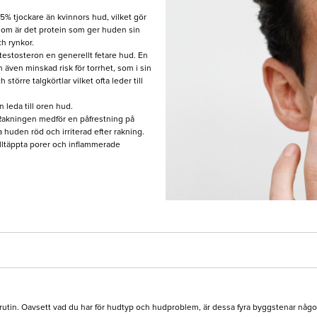
5% tjockare än kvinnors hud, vilket gör
som är det protein som ger huden sin
ch rynkor.
estosteron en generellt fetare hud. En
en även minskad risk för torrhet, som i sin
större talgkörtlar vilket ofta leder till
 leda till oren hud.
 Rakningen medför en påfrestning på
 huden röd och irriterad efter rakning.
illtäppta porer och inflammerade
rutin. Oavsett vad du har för hudtyp och hudproblem, är dessa fyra byggstenar något