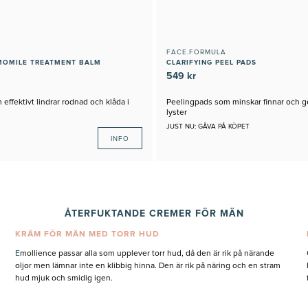
FACE.FORMULA
MOMILE TREATMENT BALM
CLARIFYING PEEL PADS
549 kr
 effektivt lindrar rodnad och klåda i
Peelingpads som minskar finnar och ge
lyster
JUST NU: GÅVA PÅ KÖPET
INFO
ÅTERFUKTANDE CREMER FÖR MÄN
KRÄM FÖR MÄN MED TORR HUD
E
mollience passar alla som upplever torr hud, då den är rik på närande
oljor men lämnar inte en klibbig hinna. Den är rik på näring och en stram
hud mjuk och smidig igen.