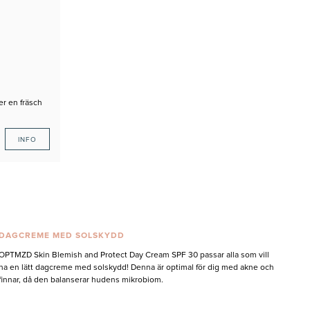
r en fräsch
INFO
DAGCREME MED SOLSKYDD
OPTMZD Skin Blemish and Protect Day Cream SPF 30 passar alla som vill
ha en lätt dagcreme med solskydd! Denna är optimal för dig med akne och
finnar, då den balanserar hudens mikrobiom.