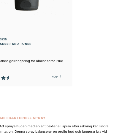
SKIN
EANSER AND TONER
drande gelrengöring för obalanserad Hud
+
KÖP
ANTIBAKTERIELL SPRAY
Att spraya huden med en antibakteriell spray efter rakning kan lindra
irritation. Denna spray balanserar en orolig hud och fungerar bra vid