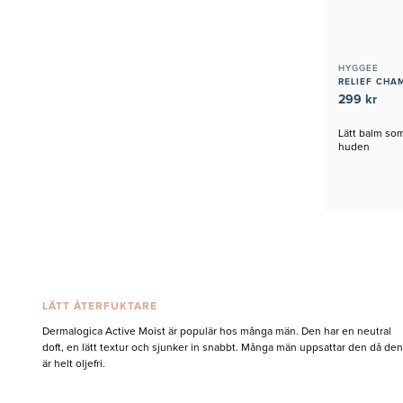
HYGGEE
RELIEF CHA
299 kr
Lätt balm som
huden
LÄTT ÅTERFUKTARE
Dermalogica Active Moist är populär hos många män. Den har en neutral
doft, en lätt textur och sjunker in snabbt. Många män uppsattar den då den
är helt oljefri.