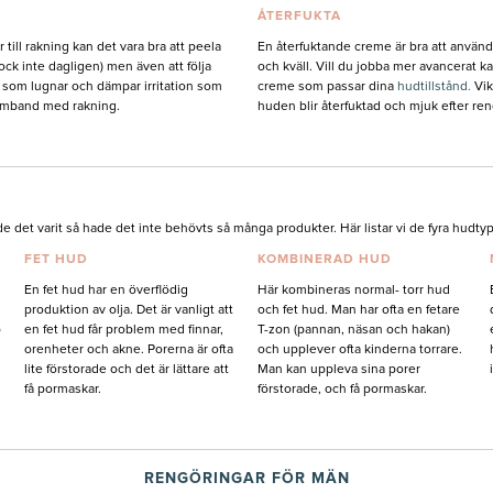
ÅTERFUKTA
till rakning kan det vara bra att peela
En återfuktande creme är bra att anvä
ck inte dagligen) men även att följa
och kväll. Vill du jobba mer avancerat k
som lugnar och dämpar irritation som
creme som passar dina
hudtillstånd.
Vikt
amband med rakning.
huden blir återfuktad och mjuk efter re
ade det varit så hade det inte behövts så många produkter. Här listar vi de fyra hud
FET HUD
KOMBINERAD HUD
En fet hud har en överflödig
Här kombineras normal- torr hud
produktion av olja. Det är vanligt att
och fet hud. Man har ofta en fetare
p
en fet hud får problem med finnar,
T-zon (pannan, näsan och hakan)
orenheter och akne. Porerna är ofta
och upplever ofta kinderna torrare.
lite förstorade och det är lättare att
Man kan uppleva sina porer
få pormaskar.
förstorade, och få pormaskar.
RENGÖRINGAR FÖR MÄN