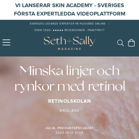
VI LANSERAR SKIN ACADEMY - SVERIGES
FÖRSTA EXPERTLEDDA VIDEOPLATTFORM
SVERIGES LEDANDE EXPERTER PÅ HUDVÅRD ONLINE
|
ÖVER 7200+ ★★★★★ RECENSIONER - FRAKTFRITT
Minska linjer och
rynkor med retinol
RETINOLSKOLAN
WELL-AGE
JULIA, PRODUKTSPECIALIST
2023-10-12 13:08