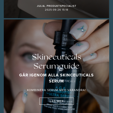
JULIA, PRODUKTSPECIALIST
2025-09-26 15:18
Skinceuticals
Serumguide
GÅR IGENOM ALLA SKINCEUTICALS
SERUM
KOMBINERA SERUM MED VARANDRA!
LÄS MER