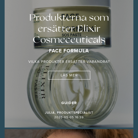
Produkterna som
ersätter Elixir
Cosmeceuticals
FACE FORMULA
VILKA PRODUKTER ERSÄTTER VARANDRA?
LÄS MER
GUIDER
JULIA, PRODUKTSPECIALIST
2025-05-05 16:39