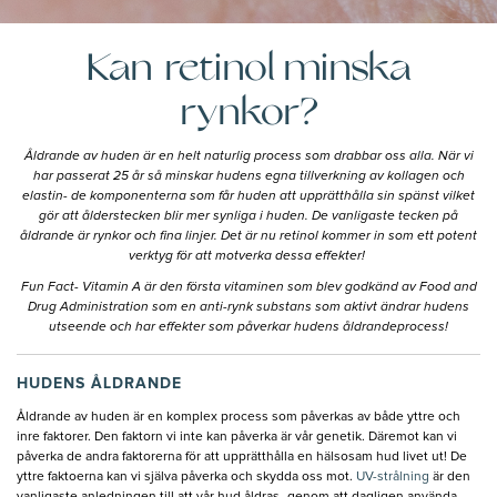
Kan retinol minska
rynkor?
Åldrande av huden är en helt naturlig process som drabbar oss alla. När vi
har passerat 25 år så minskar hudens egna tillverkning av kollagen och
elastin- de komponenterna som får huden att upprätthålla sin spänst vilket
gör att ålderstecken blir mer synliga i huden. De vanligaste tecken på
åldrande är rynkor och fina linjer. Det är nu retinol kommer in som ett potent
verktyg för att motverka dessa effekter!
Fun Fact- Vitamin A är den första vitaminen som blev godkänd av Food and
Drug Administration som en anti-rynk substans som aktivt ändrar hudens
utseende och har effekter som påverkar hudens åldrandeprocess!
HUDENS ÅLDRANDE
Åldrande av huden är en komplex process som påverkas av både yttre och
inre faktorer. Den faktorn vi inte kan påverka är vår genetik. Däremot kan vi
påverka de andra faktorerna för att upprätthålla en hälsosam hud livet ut! De
yttre faktoerna kan vi själva påverka och skydda oss mot.
UV-strålning
är den
vanligaste anledningen till att vår hud åldras- genom att dagligen använda