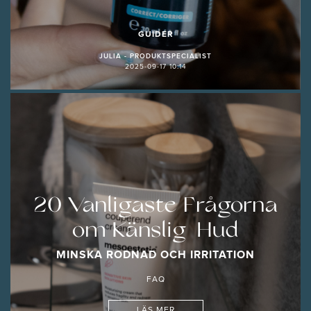
GUIDER
JULIA - PRODUKTSPECIALIST
2025-09-17 10:14
20 Vanligaste Frågorna
om Känslig Hud
MINSKA RODNAD OCH IRRITATION
FAQ
LÄS MER