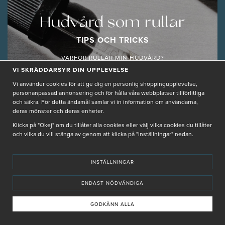
Hudvård som rullar
TIPS OCH TRICKS
VARFÖR RULLAR MIN HUDVÅRD?
VI SKRÄDDARSYR DIN UPPLEVELSE
LÄS MER
Vi använder cookies för att ge dig en personlig shoppingupplevelse,
personanpassad annonsering och för hålla våra webbplatser tillförlitliga
och säkra. För detta ändamål samlar vi in information om användarna,
deras mönster och deras enheter.
Klicka på "Okej" om du tillåter alla cookies eller välj vilka cookies du tillåter
och vilka du vill stänga av genom att klicka på "Inställningar" nedan.
GUIDER
JULIA, PRODUKTSPECIALIST
INSTÄLLNINGAR
2024-10-14 13:48
ENDAST NÖDVÄNDIGA
GODKÄNN ALLA