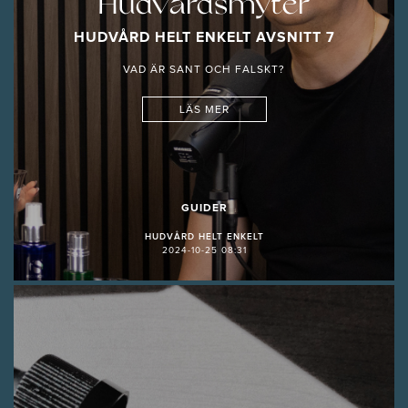
Hudvårdsmyter
HUDVÅRD HELT ENKELT AVSNITT 7
VAD ÄR SANT OCH FALSKT?
LÄS MER
GUIDER
HUDVÅRD HELT ENKELT
2024-10-25 08:31