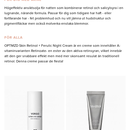
FÖR DIG MED AKNE
Högeffektiv ansiktsolja för natten som kombinerar retinol och salicylsyra i en
lugnande, närande formula. Passar för dig som tidigare har haft - eller
fortfarande har - fet problemhud och nu vill jämna ut hudstruktur och
pigmentfläckar men också motverka enstaka blemmor.
FÖR ALLA
OPTMZD Skin Retinol + Ferulic Night Cream är en creme som innehåller A-
vitaminvarianten Retinoate- en ester av den aktiva retinsyran, vilket innebär
att den ger snabbare effekt men med mer skonsamt resulat än traditionell
retinol. Denna creme passar de flesta!