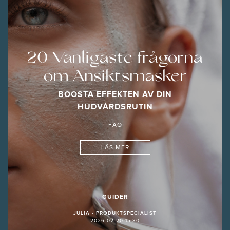
20 Vanligaste frågorna
om Ansiktsmasker
BOOSTA EFFEKTEN AV DIN
HUDVÅRDSRUTIN
FAQ
LÄS MER
GUIDER
JULIA - PRODUKTSPECIALIST
2026-02-20 15:30