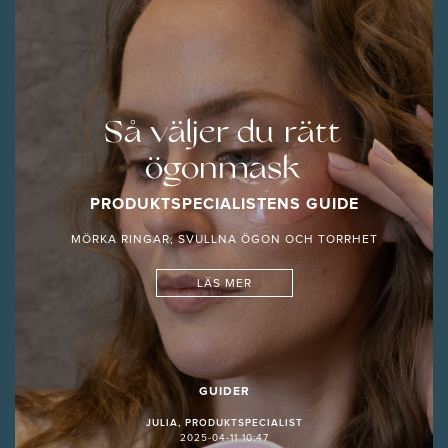
Så väljer du rätt
ögonmask
PRODUKTSPECIALISTENS GUIDE
MÖRKA RINGAR, SVULLNA ÖGON OCH TORRHET
LÄS MER
GUIDER
JULIA, PRODUKTSPECIALIST
2025-04-11 10:47