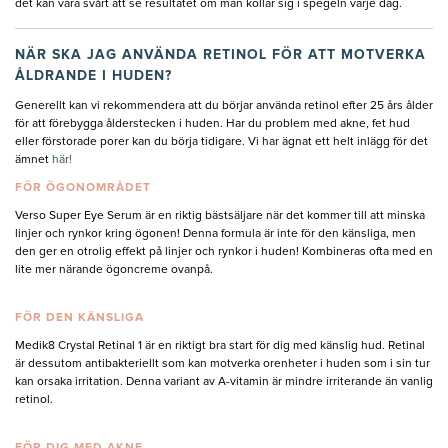
det kan vara svårt att se resultatet om man kollar sig i spegeln varje dag.
NÄR SKA JAG ANVÄNDA RETINOL FÖR ATT MOTVERKA
ÅLDRANDE I HUDEN?
Generellt kan vi rekommendera att du börjar använda retinol efter 25 års ålder
för att förebygga ålderstecken i huden. Har du problem med akne, fet hud
eller förstorade porer kan du börja tidigare. Vi har ägnat ett helt inlägg för det
ämnet
här!
FÖR ÖGONOMRÅDET
Verso Super Eye Serum är en riktig bästsäljare när det kommer till att minska
linjer och rynkor kring ögonen! Denna formula är inte för den känsliga, men
den ger en otrolig effekt på linjer och rynkor i huden! Kombineras ofta med en
lite mer närande ögoncreme ovanpå.
FÖR DEN KÄNSLIGA
Medik8 Crystal Retinal 1 är en riktigt bra start för dig med känslig hud. Retinal
är dessutom antibakteriellt som kan motverka orenheter i huden som i sin tur
kan orsaka irritation. Denna variant av A-vitamin är mindre irriterande än vanlig
retinol.