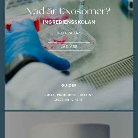
Vad är Exosomer?
INGREDIENSSKOLAN
EXO-VADÅ?
LÄS MER
GUIDER
JULIA, PRODUKTSPECIALIST
2025-05-12 12:15