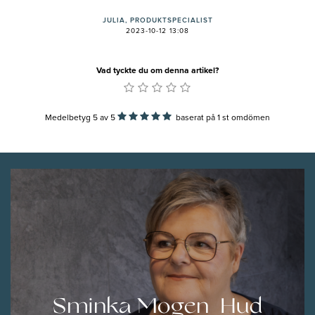
JULIA, PRODUKTSPECIALIST
2023-10-12 13:08
Vad tyckte du om denna artikel?
Medelbetyg 5
av
5
baserat på
1
st omdömen
Sminka Mogen Hud