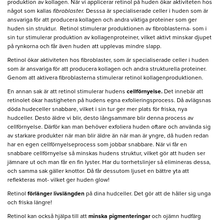
produktion av kollagen. När vi applicerar retinol på huden ökar aktiviteten hos
något som kallas
fibroblaster.
Desssa är specialiserade celler i huden som är
ansvariga för att producera kollagen och andra viktiga proteiner som ger
huden sin struktur. Retinol stimulerar produktionen av fibroblasterna- som i
sin tur stimulerar produktion av kollagenproteiner, vilket aktivt minskar djupet
på rynkorna och får även huden att upplevas mindre slapp.
Retinol ökar aktiviteten hos fibroblaster, som är specialiserade celler i huden
som är ansvariga för att producera kollagen och andra strukturella proteiner.
Genom att aktivera fibroblasterna stimulerar retinol kollagenproduktionen.
En annan sak är att retinol stimulerar hudens
cellförnyelse.
Det innebär att
retinolet ökar hastigheten på hudens egna exfolieringsprocess. Då avlägsnas
döda hudeceller snabbare, vilket i sin tur ger mer plats för friska, nya
hudceller. Desto äldre vi blir, desto långsammare blir denna process av
cellförnyelse. Därför kan man behöver exfoliera huden oftare och använda sig
av starkare produkter när man blir äldre än när man är yngre, då huden redan
har en egen cellförnyelseprocess som jobbar snabbare. När vi får en
snabbare cellförnyelse så minskas hudens struktur, vilket gör att huden ser
jämnare ut och man får en fin lyster. Har du torrhetslinjer så elimineras dessa,
och samma sak gäller knottor. Då får dessutom ljuset en bättre yta att
reflekteras mot- vilket ger huden glow!
Retinol
förlänger livslängden
på dina hudceller. Det gör att de håller sig unga
och friska längre!
Retinol kan också hjälpa till att
minska pigmenteringar
och ojämn hudfärg