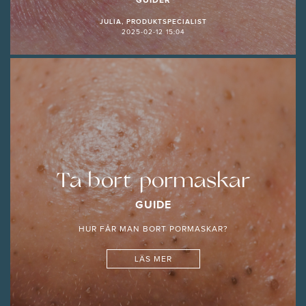
GUIDER
JULIA, PRODUKTSPECIALIST
2025-02-12 15:04
Ta bort pormaskar
GUIDE
HUR FÅR MAN BORT PORMASKAR?
LÄS MER