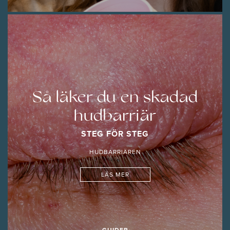
Så läker du en skadad
hudbarriär
STEG FÖR STEG
HUDBARRIÄREN
LÄS MER