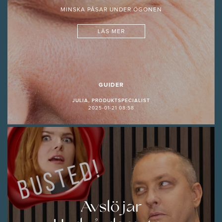
MINSKA PÅSAR UNDER ÖGONEN
LÄS MER
GUIDER
JULIA, PRODUKTSPECIALIST
2025-01-21 08:58
Avslöjar