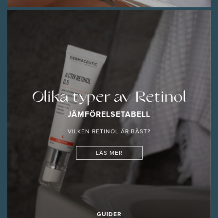
Olika typer av Retinol
JÄMFÖRELSETABELL
VILKEN RETINOL ÄR BÄST?
LÄS MER
GUIDER