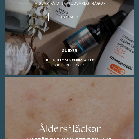
FÅ SVAR PÅ DINA HUDVÅRDSFRÅGOR!
LÄS MER
GUIDER
JULIA, PRODUKTSPECIALIST
2025-09-05 16:57
Åldersfläckar