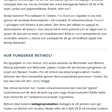
solskydd, året om, har du minskat den mest bidragande faktorn till att vi får
linjer, rynkor och pigmentfläckar. Enkelt- eller hur?
Sedan kommer Fria radikaler in i bilden.
Fria Radikaler
skyddar vi oss mot
genom att använda Antioxidanter i vår hudvård. Vi rekommenderar
Vitamin
C
på dagen och Vitamin A på natten. Sen finns det såklart en uppsjö av
antioxidanter att kolla in- men dessa två är mest potenta och är något som vi
tycker att alla ska ha med i sin hudvårdsrutin! Kolla in
detta
kompletta kit som
innehåller vitamin c, retinol och solskydd för att ge ett kraftfullt skydd mot
förtida åldrande!
HUR FUNGERAR RETINOL?
Nu djupdyker vi i hur retinol, och andra varianter av Retinoider som Retinal,
Retinyl palmitate och Retinoate, jobbar i huden för att minska synligheten av
Linjer och Rynkor i huden. För att retinol ska börja fungera aktivt i huden
behöver den först omvandlas genom flera enzymatiska processer i huden. Du
kan läsa mer om det i
detta
inlägg!
När retinol kommer ner i huden så kommunicerar den med de "gamla"
hudcellerna och får dem att bete sig som unga, friska hudceller! Därför kallar
man retinol för en "cellkommunicerande" ingrediens.
Retinol ökar hudens
kollagenproduktion.
Kollagen är ett protein som ger
huden sin fasthet och struktur. Redan efter att vi fyllt 25 år så minskas hudens