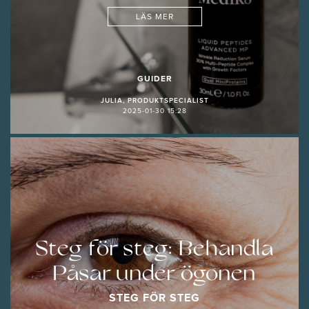
LÄS MER
GUIDER
JULIA, PRODUKTSPECIALIST
2025-01-30 15:28
Steg för steg: Behandla
Påsar under ögonen
STEG FÖR STEG