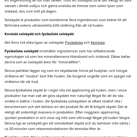
en fingervisning av hur man tänker. Trots ett solskydd så är det viktigt att vara
varsam i direkt solljus och gärna undvika de timmar som solen lyser som
starkast, dvs runt mitt på dagen.
Solskydd är produkter som kombinerar flera ingredienser som bidrar till att
förhindra solens ultravioletta (UV) strålning från att nå huden.
Kemiskt solskydd och fysikaliskt solskydd
Det finns två olika typer av solskydd:
Fysikaliska
och
Kemiska
.
Fysikaliska solskydd
innehåller ingredienser som har reflekterande
egenskaper så som tex mineralämnena titandioxid och zinkoxid. Därav kallas
denna sort av solskydd även för “mineralfilter”.
Dessa partiklar lägger sig som en skyddande hinna på hudytan, och tvingar
strålarna att “studsa” bort från huden. De fungerar ungefär som en spegel när
strålarna når vår hud.
Dessa fysikaliska skydd är i regel vita vid applicering på huden, men i vissa
produkter har man valt att göra skyddet mer naturligt färgat för att de ska
smälta in bättre i huden. De fysikaliska solskydden är oftast relativt rika i
konsistensen och det behövs en del produkt för att få fullgott skydd. Det är
viktigt att ordentligt massera in produkten. Efter noggrann applicering,
sjunker produkten in och visar sig inte som vitt/svagt färgat på huden längre.
Denna typ av solskydd ger ett omedelbart skydd och du behöver inte vänta i
ca 20 minuter som rekommendationen för kemiska filter är.