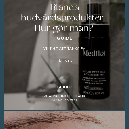
Blanda
hudvårdsprodukter-
Hur gör man?
GUIDE
VIKTIGT ATT TÄNKA PÅ
LÄS MER
GUIDER
JULIA, PRODUKTSPECIALIST
2025-01-30 15:28