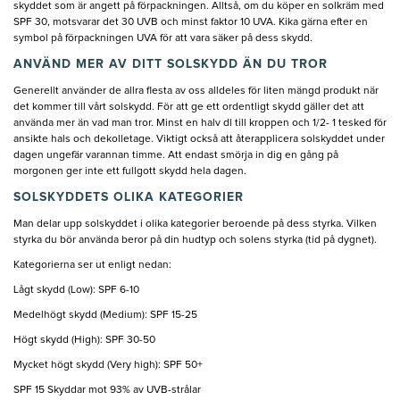
skyddet som är angett på förpackningen. Alltså, om du köper en solkräm med
SPF 30, motsvarar det 30 UVB och minst faktor 10 UVA. Kika gärna efter en
symbol på förpackningen UVA för att vara säker på dess skydd.
ANVÄND MER AV DITT SOLSKYDD ÄN DU TROR
Generellt använder de allra flesta av oss alldeles för liten mängd produkt när
det kommer till vårt solskydd. För att ge ett ordentligt skydd gäller det att
använda mer än vad man tror. Minst en halv dl till kroppen och 1/2- 1 tesked för
ansikte hals och dekolletage. Viktigt också att återapplicera solskyddet under
dagen ungefär varannan timme. Att endast smörja in dig en gång på
morgonen ger inte ett fullgott skydd hela dagen.
SOLSKYDDETS OLIKA KATEGORIER
Man delar upp solskyddet i olika kategorier beroende på dess styrka. Vilken
styrka du bör använda beror på din hudtyp och solens styrka (tid på dygnet).
Kategorierna ser ut enligt nedan:
Lågt skydd (Low): SPF 6-10
Medelhögt skydd (Medium): SPF 15-25
Högt skydd (High): SPF 30-50
Mycket högt skydd (Very high): SPF 50+
SPF 15 Skyddar mot 93% av UVB-strålar