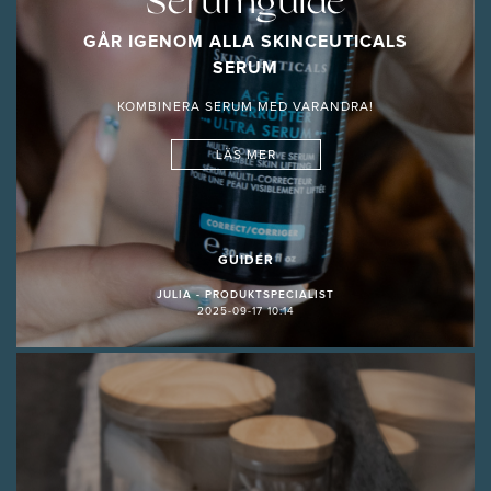
Serumguide
GÅR IGENOM ALLA SKINCEUTICALS
SERUM
KOMBINERA SERUM MED VARANDRA!
LÄS MER
GUIDER
JULIA - PRODUKTSPECIALIST
2025-09-17 10:14