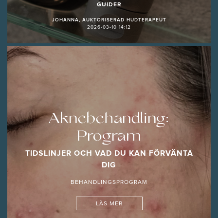
GUIDER
JOHANNA, AUKTORISERAD HUDTERAPEUT
2026-03-10 14:12
Aknebehandling:
Program
TIDSLINJER OCH VAD DU KAN FÖRVÄNTA
DIG
BEHANDLINGSPROGRAM
LÄS MER