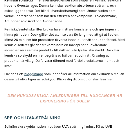
Kemiska solskydd
innehåller ingredienser som skapar en kemisk reaktion i
hudens översta lager. Denna kemiska reaktion absorberar strålarna, och
oskadliggör dessa. Det blir till överskottsenergi som lämnar huden som
värme. Ingredienser som har den effekten är exempelvis Dioxybenzone,
Aminobenzoic Acid och Avobenzone.
Kemiska/syntetiska filter brukar ha en lättare konsistens och ger ingen vit
hinna på huden. Dock gäller det att inte vara för ivrig med att gå ut i solen.
Minst 20 minuter bör produkten få verka innan du utsätter huden för sol. Med
kemiskt solfilter går det att kombinera en mängd fler hudvårdande
ingredienser i samma produkt - till skillnad från fysikaliska skydd. Dock har
kemiska solskydd en mer begränsad hållbarhet och rätt förvaring av
produkten är viktig. Du förvarar därmed med fördel produkterna mörkt och
svalt.
Här finns ett
blogginlägg
som innehåller all information om skillnaden mellan
dessa två olika typer av solskydd. Klicka dig dit om du önskar läsa mer.
DEN HUVUDSAKLIGA ANLEDNINGEN TILL HUDCANCER ÄR
EXPONERING FÖR SOLEN
SPF OCH UVA-STRÅLNING
Solkräm ska skydda huden mot även UVA-strålning i minst 1/3 av UVB-