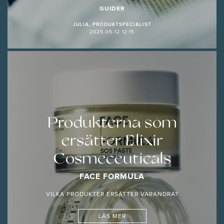
GUIDER
JULIA, PRODUKTSPECIALIST
2025-05-12 12:15
Produkterna som
ersätter Elixir
Cosmeceuticals
FACE FORMULA
VILKA PRODUKTER ERSÄTTER VARANDRA?
LÄS MER