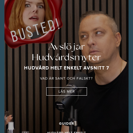
Avslöjar
Hudvårdsmyter
HUDVÅRD HELT ENKELT AVSNITT 7
VAD ÄR SANT OCH FALSKT?
LÄS MER
GUIDER
HUDVÅRD HELT ENKELT