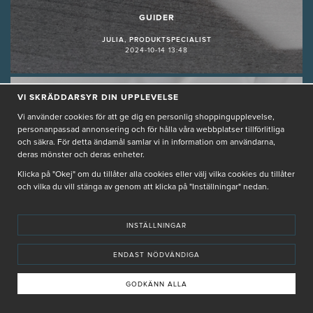
GUIDER
JULIA, PRODUKTSPECIALIST
2024-10-14 13:48
VI SKRÄDDARSYR DIN UPPLEVELSE
Vi använder cookies för att ge dig en personlig shoppingupplevelse,
personanpassad annonsering och för hålla våra webbplatser tillförlitliga
och säkra. För detta ändamål samlar vi in information om användarna,
deras mönster och deras enheter.
Klicka på "Okej" om du tillåter alla cookies eller välj vilka cookies du tillåter
och vilka du vill stänga av genom att klicka på "Inställningar" nedan.
Skin Cycling
HUDVÅRDSTRENDEN
INSTÄLLNINGAR
GUIDE- SÅ GÖR DU!
ENDAST NÖDVÄNDIGA
LÄS MER
GODKÄNN ALLA