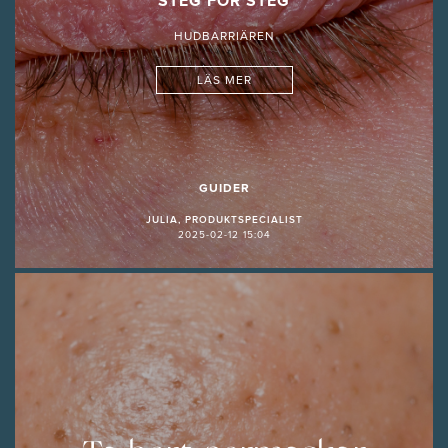
STEG FÖR STEG
HUDBARRIÄREN
LÄS MER
GUIDER
JULIA, PRODUKTSPECIALIST
2025-02-12 15:04