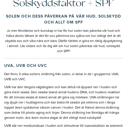
Solskyddsfaktor + SPF
SOLEN OCH DESS PÅVERKAN PÅ VÅR HUD, SOLSKYDD
OCH ALLT OM SPF
Ju mer förståelse och kunskap vi har för hur solen kan påverka vår hud och
hälsa desto lättare är det för oss påminna oss själva om hur viktigt det är att
skydda oss och våra nära och kära. Därför tänkte vi göra en riktig djupdykning
i ämnet. Läs vidare och lär dig allt om hur solen påverkar vår hud, solskydd
och SPF!
UVA, UVB OCH UVC
Det finns 3 olika sorters strålning från solen, vi delar in de i grupperna: UVA,
UVB och UVC.
UVA har den längsta våglängden och kan alltså nå djupast ner i huden och
göra mest skada. Den skadar bland annat hudens DNA, och hudens reaktion
för att minska skada är bland annat att göra sig mörkare. UVA-strålningen tar
sig djupt ner i hudlagrena och kan bidra till skador på cellerna och i långa
loppet även sjukdomar såsom cancer i huden. Det är främst denna strålning
som bidrar till photo-aging och linjer. Denna strålning har förmåga att tränga
genom moln, dvs även mulna dagar är det viktigt med solskydd!
UVB går ner mediumdjupt i huden och stimulerar till nyproduktion av pigment