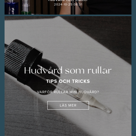
2024-10-25 08:31
Hudvård som rullar
TIPS OCH TRICKS
VARFÖR RULLAR MIN HUDVÅRD?
LÄS MER