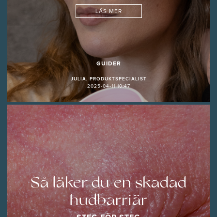
LÄS MER
GUIDER
JULIA, PRODUKTSPECIALIST
2025-04-11 10:47
Så läker du en skadad
hudbarriär