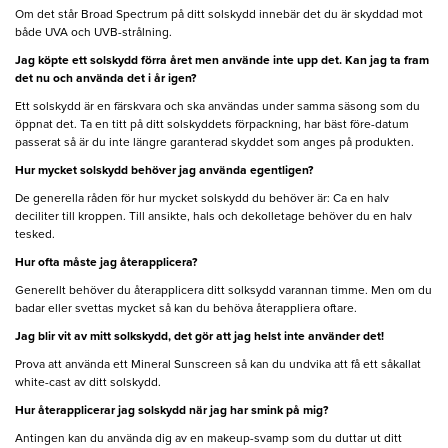
Om det står Broad Spectrum på ditt solskydd innebär det du är skyddad mot
både UVA och UVB-strålning.
Jag köpte ett solskydd förra året men använde inte upp det. Kan jag ta fram
det nu och använda det i år igen?
Ett solskydd är en färskvara och ska användas under samma säsong som du
öppnat det. Ta en titt på ditt solskyddets förpackning, har bäst före-datum
passerat så är du inte längre garanterad skyddet som anges på produkten.
Hur mycket solskydd behöver jag använda egentligen?
De generella råden för hur mycket solskydd du behöver är: Ca en halv
deciliter till kroppen. Till ansikte, hals och dekolletage behöver du en halv
tesked.
Hur ofta måste jag återapplicera?
Generellt behöver du återapplicera ditt solksydd varannan timme. Men om du
badar eller svettas mycket så kan du behöva återappliera oftare.
Jag blir vit av mitt solkskydd, det gör att jag helst inte använder det!
Prova att använda ett Mineral Sunscreen så kan du undvika att få ett såkallat
white-cast av ditt solskydd.
Hur återapplicerar jag solskydd när jag har smink på mig?
Antingen kan du använda dig av en makeup-svamp som du duttar ut ditt