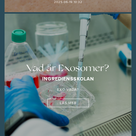
2025-06-19 10:32
Vad är Exosomer?
INGREDIENSSKOLAN
EXO-VADÅ?
LÄS MER