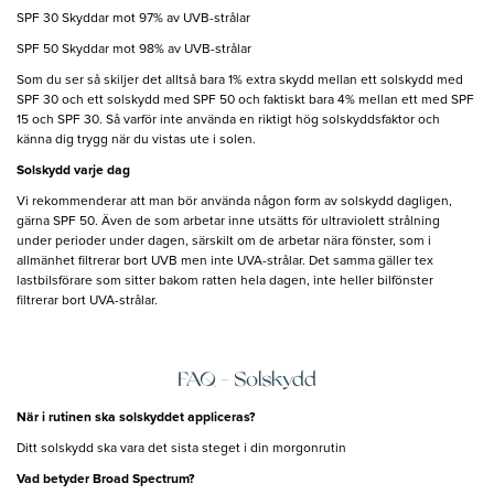
SPF 30 Skyddar mot 97% av UVB-strålar
SPF 50 Skyddar mot 98% av UVB-strålar
Som du ser så skiljer det alltså bara 1% extra skydd mellan ett solskydd med
SPF 30 och ett solskydd med SPF 50 och faktiskt bara 4% mellan ett med SPF
15 och SPF 30. Så varför inte använda en riktigt hög solskyddsfaktor och
känna dig trygg när du vistas ute i solen.
Solskydd varje dag
Vi rekommenderar att man bör använda någon form av solskydd dagligen,
gärna SPF 50. Även de som arbetar inne utsätts för ultraviolett strålning
under perioder under dagen, särskilt om de arbetar nära fönster, som i
allmänhet filtrerar bort UVB men inte UVA-strålar. Det samma gäller tex
lastbilsförare som sitter bakom ratten hela dagen, inte heller bilfönster
filtrerar bort UVA-strålar.
FAQ - Solskydd
När i rutinen ska solskyddet appliceras?
Ditt solskydd ska vara det sista steget i din morgonrutin
Vad betyder Broad Spectrum?