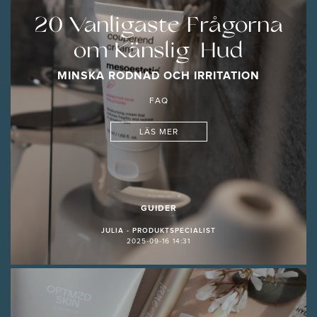
20 Vanligaste Frågorna
om Känslig Hud
MINSKA RODNAD OCH IRRITATION
FAQ
LÄS MER
GUIDER
JULIA - PRODUKTSPECIALIST
2025-09-16 14:31