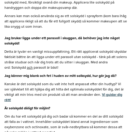
solskydd med, försiktigt ovanå din makeup. Applicera lite solskydd på
handryggen och doppa din makeupsvamp där.
Annars kan man också använda sig av ett solskydd i sprayform (kom bara ihåg
att applicera rikligt så att du får ett fullgott skydd) så kommer makeupen att se
lika snygg ut som innan.
Jag brukar ligga under ett parasoll i skuggan, då behöver jag inte något
solskydd!
Detta är tyvärr en vanligt missuppfattning. Ett rätt applicerat solskydd skyddar
faktiskt bättre än att ligga under ett parasoll utan solskydd - tänk på att solens
strålar studsar och når dig trots att du sitter i skuggan. Med andra
ord: Solskydd
och
parasoll är bäst!
Jag känner mig blank och fet i huden av mitt solksydd, hur gör jag då?
Kanske är det solskydd som du valt inte helt anpassat efter din hudtyp? Vi
ser självklart till att hjälpa dig att hitta det optimala solskyddet för dig, det är
viktigt att min trivs med sin produkt så att man använder den.
Vi guidar dig
rätt!
Är solskydd dåligt för miljön?
Om du har ett solskydd på dig och badar så kommer en del av ditt solskydd
att falla av i vattnet. Innehåller solskyddet bland annat ingredienser som
oxybenzone och octinoxate, som är svår-nedbrytbara så kommer dessa att