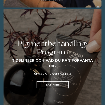
Pigmentbehandling:
Program
TIDSLINJER OCH VAD DU KAN FÖRVÄNTA
DIG
BEHANDLINGSPROGRAM
LÄS MER