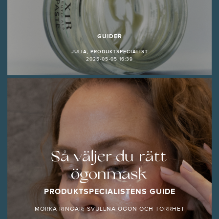
GUIDER
JULIA, PRODUKTSPECIALIST
2025-05-05 16:39
Så väljer du rätt
ögonmask
PRODUKTSPECIALISTENS GUIDE
MÖRKA RINGAR, SVULLNA ÖGON OCH TORRHET