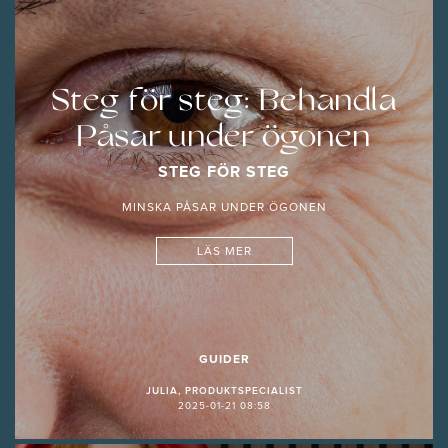
Steg för steg: Behandla
Påsar under ögonen
STEG FÖR STEG
MINSKA PÅSAR UNDER ÖGONEN
LÄS MER
GUIDER
JULIA, PRODUKTSPECIALIST
2025-01-21 08:58