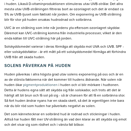
i huden. Likaså D-vitaminproduktionen stimuleras utav UVB-strålar. Det allra
mesta utav UVB-strålningen filtreras bort av ozonlagret och det är endast ca
5% av UVB-ljuset som faktiskt når jorden. Om exponering av UVB-strålning
blir för stor på huden orsakas hudrodnad och solbränna.
UVC är en strålning som inte når jordens yta eftersom ozonlagret skyddar.
Däremot kan UVC-strålning komma från industriella processer, vilket är den
enda källan till UVC-strålning här på jorden.
Solskyddsmedel varierar i deras förmåga att skydda mot UVA och UVB. SPF -
eller solskyddsfaktor - är ett mått på ett solskyddsmedel förmåga att förhindra
UVB från att skada huden.
SOLENS PÅVERKAN PÅ HUDEN
Huden påverkas i allra högsta grad utav solens exponering på oss och är en
av de största faktorerna när det kommer till hudens åldrande. När solen når
huden ökar
pigmentproduktionen
i huden och vi blir mörkare i hudtonen.
Detta är hudens egna sätt att skydda sig från solskador, och trots att det är
härligt att bli brun och få sol på sig - så är chansen för att få en solbränna stor.
Så fort huden ändrar nyans har en skada skett, så det är egentligen inte bara
när du blir röd som huden har påverkats negativt av solen.
Det som kännetecknar en solbränd hud är rodnad och stickningar i huden.
Alltså har huden fått mer UV-strålning än vad den klarar av att skydda sig emot
och det visar sig som rödhet och i värsta fall blåsor.