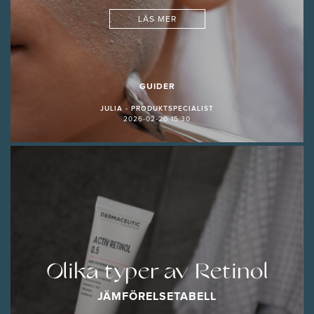
LÄS MER
GUIDER
JULIA - PRODUKTSPECIALIST
2026-02-20 15:30
Olika typer av Retinol
JÄMFÖRELSETABELL