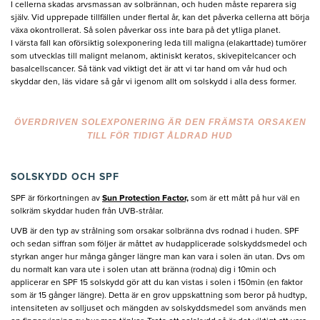
I cellerna skadas arvsmassan av solbrännan, och huden måste reparera sig
själv. Vid upprepade tillfällen under flertal år, kan det påverka cellerna att börja
växa okontrollerat. Så solen påverkar oss inte bara på det ytliga planet.
I värsta fall kan oförsiktig solexponering leda till maligna (elakarttade) tumörer
som utvecklas till malignt melanom, aktiniskt keratos, skivepitelcancer och
basalcellscancer. Så tänk vad viktigt det är att vi tar hand om vår hud och
skyddar den, läs vidare så går vi igenom allt om solskydd i alla dess former.
ÖVERDRIVEN SOLEXPONERING ÄR DEN FRÄMSTA ORSAKEN
TILL FÖR TIDIGT ÅLDRAD HUD
SOLSKYDD OCH SPF
SPF är förkortningen av
Sun Protection Factor,
som är ett mått på hur väl en
solkräm skyddar huden från UVB-strålar.
UVB är den typ av strålning som orsakar solbränna dvs rodnad i huden. SPF
och sedan siffran som följer är måttet av hudapplicerade solskyddsmedel och
styrkan anger hur många gånger längre man kan vara i solen än utan. Dvs om
du normalt kan vara ute i solen utan att bränna (rodna) dig i 10min och
applicerar en SPF 15 solskydd gör att du kan vistas i solen i 150min (en faktor
som är 15 gånger längre). Detta är en grov uppskattning som beror på hudtyp,
intensiteten av solljuset och mängden av solskyddsmedel som används men