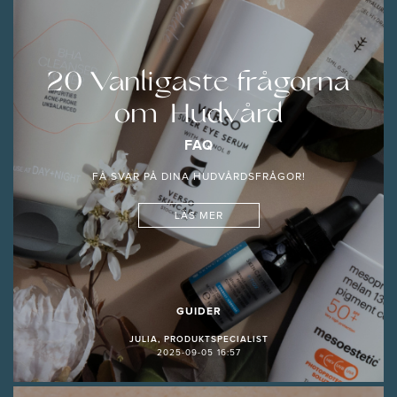
20 Vanligaste frågorna
om Hudvård
FAQ
FÅ SVAR PÅ DINA HUDVÅRDSFRÅGOR!
LÄS MER
GUIDER
JULIA, PRODUKTSPECIALIST
2025-09-05 16:57